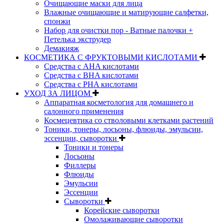
Очищающие маски для лица
Влажные очищающие и матирующие салфетки,
спонжи
Набор для очистки пор - Ватные палочки +
Петелька экструдер
Демакияж
КОСМЕТИКА С ФРУКТОВЫМИ КИСЛОТАМИ
Средства с AHA кислотами
Средства с BHA кислотами
Средства с PHA кислотами
УХОД ЗА ЛИЦОМ
Аппаратная косметология для домашнего и
салонного применения
Космецевтика со стволовыми клетками растений
Тоники, тонеры, лосьоны, флюиды, эмульсии,
эссенции, сыворотки
Тоники и тонеры
Лосьоны
Филлеры
Флюиды
Эмульсии
Эссенции
Сыворотки
Корейские сыворотки
Омолаживающие сыворотки