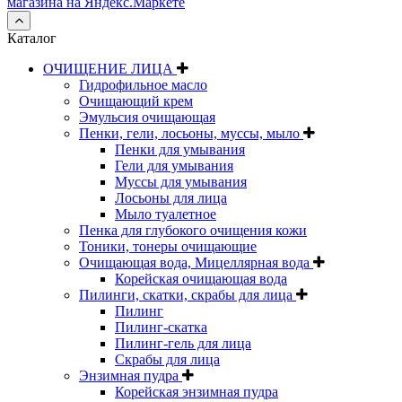
Каталог
ОЧИЩЕНИЕ ЛИЦА
Гидрофильное масло
Очищающий крем
Эмульсия очищающая
Пенки, гели, лосьоны, муссы, мыло
Пенки для умывания
Гели для умывания
Муссы для умывания
Лосьоны для лица
Мыло туалетное
Пенка для глубокого очищения кожи
Тоники, тонеры очищающие
Очищающая вода, Мицеллярная вода
Корейская очищающая вода
Пилинги, скатки, скрабы для лица
Пилинг
Пилинг-скатка
Пилинг-гель для лица
Скрабы для лица
Энзимная пудра
Корейская энзимная пудра