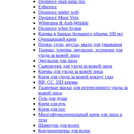
Deoproce snail galac-tox
Estheroce
Deoproce spider web
Deoproce Muse Vera
Whitening & Anti-Wrinkle
Deoproce whee hyang
Кремы в банках большого объема 100 мл
Очищающий крем
Пенки, гели, муссы, мыло для умывания
Тоники, тонеры, эмульсии, эссенции для
ухода за кожей лица
Эмульсия для лица
Сыворотки для ухода за кожей лица
Кремы для ухода за кожей лица
Крем для ухода за кожей вокруг глаз
BB, CC, DD кремы
Тканевые маски для интенсивного ухода за
кожей лица
Гель для душа
Крем для рук
Крем для ног
Многофункциональный крем для лица и
тела
Шампуни для волос
Кондиционеры для волос