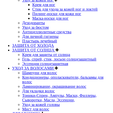
Уход за кожей ног
Крем для ног
Стик для ухода за кожей ног и локтей
Пилинг-носки для кожи ног
Маска-носки для ног
Дезодоранты
Уход за бюстом
Антицеллюлитные средства
Для личной гигиены
Пластырь лечебный
ЗАЩИТА ОТ ХОЛОДА
ЗАЩИТА ОТ СОЛНЦА
Крем для защиты от солнца
Гель, спрей, стик, лосьон солнцезащитный
Эссенция солнцезащитная
УХОД ЗА ВОЛОСАМИ
Шампуни для волос
Кондиционеры, ополаскиватели, бальзамы для
волос
Ламинирование, окрашивание волос
Для укладки волос
Тоники-Спреи, Ампулы, Маски, Филлеры,
Сыворотки, Масла, Эссенции,
Уход за кожей головы
Мист для волос