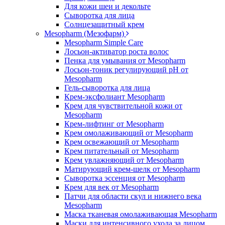
Для кожи шеи и декольте
Сыворотка для лица
Солнцезащитный крем
Mesopharm (Мезофарм)
Mesopharm Simple Care
Лосьон-активатор роста волос
Пенка для умывания от Mesopharm
Лосьон-тоник регулирующий рН от
Mesopharm
Гель-сыворотка для лица
Крем-эксфолиант Mesopharm
Крем для чувствительной кожи от
Mesopharm
Крем-лифтинг от Mesopharm
Крем омолаживающий от Mesopharm
Крем освежающий от Mesopharm
Крем питательный от Mesopharm
Крем увлажняющий от Mesopharm
Матирующий крем-шелк от Mesopharm
Сыворотка эссенция от Mesopharm
Крем для век от Mesopharm
Патчи для области скул и нижнего века
Mesopharm
Маска тканевая омолаживающая Mesopharm
Маски для интенсивного ухода за лицом