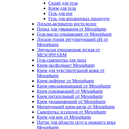
Скраб для тела
Крем для тела
Гель для ног
Гель для аппаратных процедур
Лосьон-активатор роста волос
Пенка для умывания от Mesopharm
Гель-масло очищающее от Mesopharm
Лосьон-тоник регулирующий рН от
Mesopharm
Эмульсия очищающая легкая от
MESOPHARM
Гель-сыворотка для лица
Крем-эксфолиант Mesopharm
Крем для чувствительной кожи от
Mesopharm
Крем-лифтинг от Mesopharm
Крем омолаживающий от Mesopharm
Крем освежающий от Mesopharm
Крем питательный от Mesopharm
Крем увлажняющий от Mesopharm
Матирующий крем-шелк от Mesopharm
Сыворотка эссенция от Mesopharm
Крем для век от Mesopharm
Патчи для области скул и нижнего века
Mesopharm