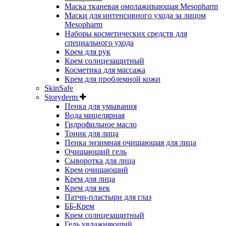
Маска тканевая омолаживающая Mesopharm
Маски для интенсивного ухода за лицом
Mesopharm
Наборы косметических средств для
специального ухода
Крем для рук
Крем солнцезащитный
Косметика для массажа
Крем для проблемной кожи
SkinSafe
Storyderm
Пенка для умывания
Вода мицелярная
Гидрофильное масло
Тоник для лица
Пенка энзимная очищающая для лица
Очищающий гель
Сыворотка для лица
Крем очищающий
Крем для лица
Крем для век
Патчи-пластыри для глаз
ББ-Крем
Крем солнцезащитный
Гель увлажняющий