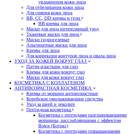
увлажнения кожи лица
Для отбеливания кожи лица
Для сияния кожи лица
BB, CC, DD кремы и гели
BB кремы для лица
Маски для лица интенсивный уход
Тканевые маски для лица
Маски гидрогелевые
Альгинатные маски для лица
Кремы для лица
Для коррекции контуров лица и овала лица
УХОД ЗА КОЖЕЙ ВОКРУГ ГЛАЗ
Патчи-пластыри для глаз
Кремы для кожи вокруг глаз
Маски для кожи вокруг глаз
КОСМЕТИКА С КОЛЛАГЕНОМ
АНТИВОЗРАСТНАЯ КОСМЕТИКА
Кремы от морщин антивозрастные
Корейские омолаживающие средства
Уход за шеей и декольте
Пептидная косметика
Косметика с пептидами разглаживающими
морщины, расслабляющими с эффектом
Botox (Ботокс)
Косметика с пептидами повышающими