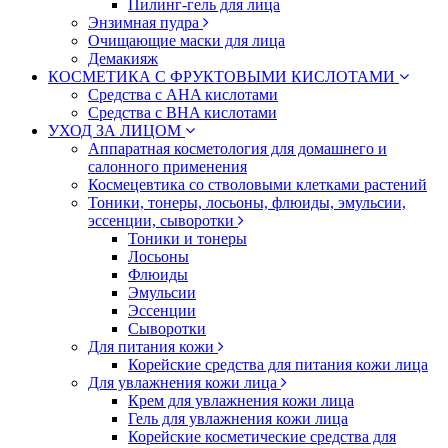
Пилинг-гель для лица
Энзимная пудра
Очищающие маски для лица
Демакияж
КОСМЕТИКА С ФРУКТОВЫМИ КИСЛОТАМИ
Средства с AHA кислотами
Средства с BHA кислотами
УХОД ЗА ЛИЦОМ
Аппаратная косметология для домашнего и
салонного применения
Космецевтика со стволовыми клетками растений
Тоники, тонеры, лосьоны, флюиды, эмульсии,
эссенции, сыворотки
Тоники и тонеры
Лосьоны
Флюиды
Эмульсии
Эссенции
Сыворотки
Для питания кожи
Корейские средства для питания кожи лица
Для увлажнения кожи лица
Крем для увлажнения кожи лица
Гель для увлажнения кожи лица
Корейские косметические средства для