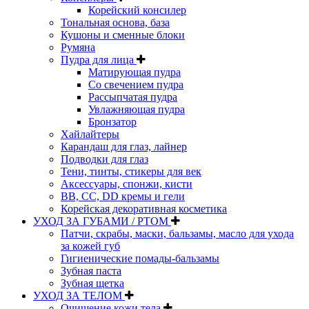
Корейский консилер
Тональная основа, база
Кушоны и сменные блоки
Румяна
Пудра для лица
Матирующая пудра
Со свечением пудра
Рассыпчатая пудра
Увлажняющая пудра
Бронзатор
Хайлайтеры
Карандаш для глаз, лайнер
Подводки для глаз
Тени, тинты, стикеры для век
Аксессуары, спонжи, кисти
BB, CC, DD кремы и гели
Корейская декоративная косметика
УХОД ЗА ГУБАМИ / РТОМ
Патчи, скрабы, маски, бальзамы, масло для ухода
за кожей губ
Гигиенические помады-бальзамы
Зубная паста
Зубная щетка
УХОД ЗА ТЕЛОМ
Очищение кожи тела