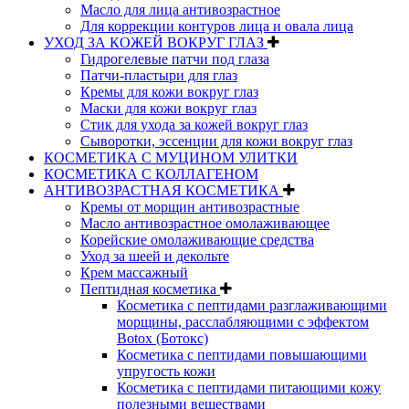
Масло для лица антивозрастное
Для коррекции контуров лица и овала лица
УХОД ЗА КОЖЕЙ ВОКРУГ ГЛАЗ
Гидрогелевые патчи под глаза
Патчи-пластыри для глаз
Кремы для кожи вокруг глаз
Маски для кожи вокруг глаз
Стик для ухода за кожей вокруг глаз
Сыворотки, эссенции для кожи вокруг глаз
КОСМЕТИКА С МУЦИНОМ УЛИТКИ
КОСМЕТИКА С КОЛЛАГЕНОМ
АНТИВОЗРАСТНАЯ КОСМЕТИКА
Кремы от морщин антивозрастные
Масло антивозрастное омолаживающее
Корейские омолаживающие средства
Уход за шеей и декольте
Крем массажный
Пептидная косметика
Косметика с пептидами разглаживающими
морщины, расслабляющими с эффектом
Botox (Ботокс)
Косметика с пептидами повышающими
упругость кожи
Косметика с пептидами питающими кожу
полезными веществами