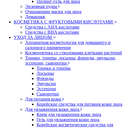
Пилинг-гель для лица
Энзимная пудра
Очищающие маски для лица
Демакияж
КОСМЕТИКА С ФРУКТОВЫМИ КИСЛОТАМИ
Средства с AHA кислотами
Средства с BHA кислотами
УХОД ЗА ЛИЦОМ
Аппаратная косметология для домашнего и
салонного применения
Космецевтика со стволовыми клетками растений
Тоники, тонеры, лосьоны, флюиды, эмульсии,
эссенции, сыворотки
Тоники и тонеры
Лосьоны
Флюиды
Эмульсии
Эссенции
Сыворотки
Для питания кожи
Корейские средства для питания кожи лица
Для увлажнения кожи лица
Крем для увлажнения кожи лица
Гель для увлажнения кожи лица
Корейские косметические средства для