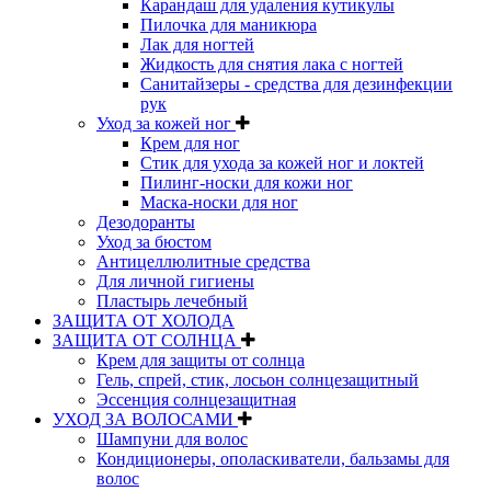
Карандаш для удаления кутикулы
Пилочка для маникюра
Лак для ногтей
Жидкость для снятия лака с ногтей
Санитайзеры - средства для дезинфекции
рук
Уход за кожей ног
Крем для ног
Стик для ухода за кожей ног и локтей
Пилинг-носки для кожи ног
Маска-носки для ног
Дезодоранты
Уход за бюстом
Антицеллюлитные средства
Для личной гигиены
Пластырь лечебный
ЗАЩИТА ОТ ХОЛОДА
ЗАЩИТА ОТ СОЛНЦА
Крем для защиты от солнца
Гель, спрей, стик, лосьон солнцезащитный
Эссенция солнцезащитная
УХОД ЗА ВОЛОСАМИ
Шампуни для волос
Кондиционеры, ополаскиватели, бальзамы для
волос