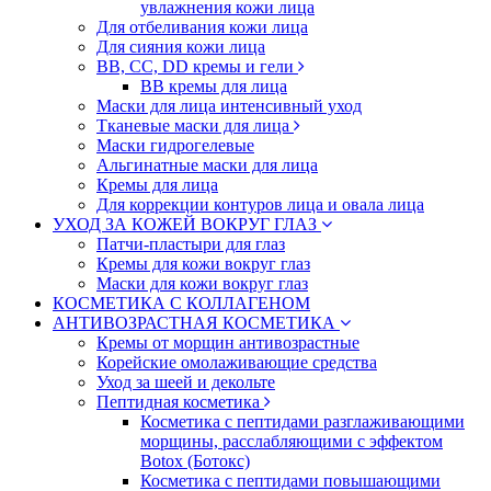
увлажнения кожи лица
Для отбеливания кожи лица
Для сияния кожи лица
BB, CC, DD кремы и гели
BB кремы для лица
Маски для лица интенсивный уход
Тканевые маски для лица
Маски гидрогелевые
Альгинатные маски для лица
Кремы для лица
Для коррекции контуров лица и овала лица
УХОД ЗА КОЖЕЙ ВОКРУГ ГЛАЗ
Патчи-пластыри для глаз
Кремы для кожи вокруг глаз
Маски для кожи вокруг глаз
КОСМЕТИКА С КОЛЛАГЕНОМ
АНТИВОЗРАСТНАЯ КОСМЕТИКА
Кремы от морщин антивозрастные
Корейские омолаживающие средства
Уход за шеей и декольте
Пептидная косметика
Косметика с пептидами разглаживающими
морщины, расслабляющими с эффектом
Botox (Ботокс)
Косметика с пептидами повышающими