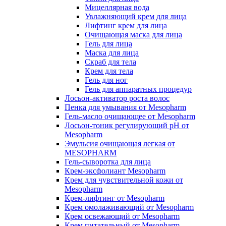
Мицеллярная вода
Увлажняющий крем для лица
Лифтинг крем для лица
Очищающая маска для лица
Гель для лица
Маска для лица
Скраб для тела
Крем для тела
Гель для ног
Гель для аппаратных процедур
Лосьон-активатор роста волос
Пенка для умывания от Mesopharm
Гель-масло очищающее от Mesopharm
Лосьон-тоник регулирующий рН от
Mesopharm
Эмульсия очищающая легкая от
MESOPHARM
Гель-сыворотка для лица
Крем-эксфолиант Mesopharm
Крем для чувствительной кожи от
Mesopharm
Крем-лифтинг от Mesopharm
Крем омолаживающий от Mesopharm
Крем освежающий от Mesopharm
Крем питательный от Mesopharm