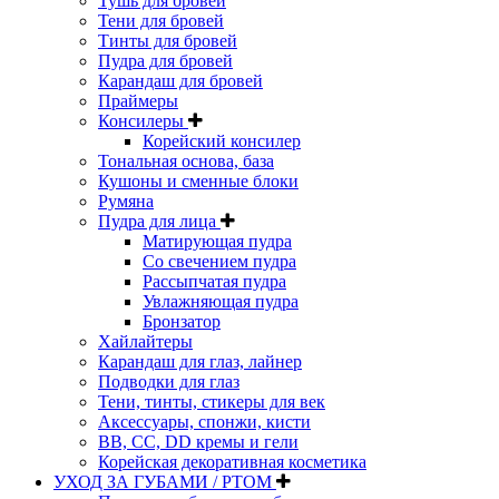
Тушь для бровей
Тени для бровей
Тинты для бровей
Пудра для бровей
Карандаш для бровей
Праймеры
Консилеры
Корейский консилер
Тональная основа, база
Кушоны и сменные блоки
Румяна
Пудра для лица
Матирующая пудра
Со свечением пудра
Рассыпчатая пудра
Увлажняющая пудра
Бронзатор
Хайлайтеры
Карандаш для глаз, лайнер
Подводки для глаз
Тени, тинты, стикеры для век
Аксессуары, спонжи, кисти
BB, CC, DD кремы и гели
Корейская декоративная косметика
УХОД ЗА ГУБАМИ / РТОМ