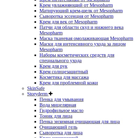
Крем увлажняющий от Mesopharm
Матирующий крем-шелк от Mesopharm
Сыворотка эссенция от Mesopharm
Крем для век от Mesopharm
Патчи для области скул и нижнего века
Mesopharm
Маска тканевая омолаживающая Mesopharm
Маски для интенсивного ухода за лицом
Mesopharm
Наборы косметических средств для
специального ухода
Крем для рук
Крем солнцезащитный
Косметика для массажа
Крем для проблемной кожи
SkinSafe
Storyderm
Пенка для умывания
Вода мицелярная
Гидрофильное масло
Тоник для лица
Пенка энзимная очищающая для лица
Очищающий гель
Сыворотка для лица