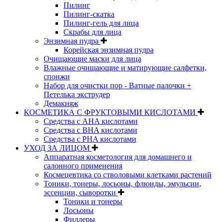
Пилинг
Пилинг-скатка
Пилинг-гель для лица
Скрабы для лица
Энзимная пудра
Корейская энзимная пудра
Очищающие маски для лица
Влажные очищающие и матирующие салфетки,
спонжи
Набор для очистки пор - Ватные палочки +
Петелька экструдер
Демакияж
КОСМЕТИКА С ФРУКТОВЫМИ КИСЛОТАМИ
Средства с AHA кислотами
Средства с BHA кислотами
Средства с PHA кислотами
УХОД ЗА ЛИЦОМ
Аппаратная косметология для домашнего и
салонного применения
Космецевтика со стволовыми клетками растений
Тоники, тонеры, лосьоны, флюиды, эмульсии,
эссенции, сыворотки
Тоники и тонеры
Лосьоны
Филлеры