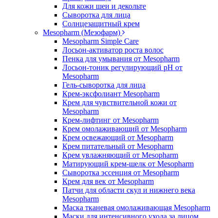
Для кожи шеи и декольте
Сыворотка для лица
Солнцезащитный крем
Mesopharm (Мезофарм)
Mesopharm Simple Care
Лосьон-активатор роста волос
Пенка для умывания от Mesopharm
Лосьон-тоник регулирующий рН от
Mesopharm
Гель-сыворотка для лица
Крем-эксфолиант Mesopharm
Крем для чувствительной кожи от
Mesopharm
Крем-лифтинг от Mesopharm
Крем омолаживающий от Mesopharm
Крем освежающий от Mesopharm
Крем питательный от Mesopharm
Крем увлажняющий от Mesopharm
Матирующий крем-шелк от Mesopharm
Сыворотка эссенция от Mesopharm
Крем для век от Mesopharm
Патчи для области скул и нижнего века
Mesopharm
Маска тканевая омолаживающая Mesopharm
Маски для интенсивного ухода за лицом