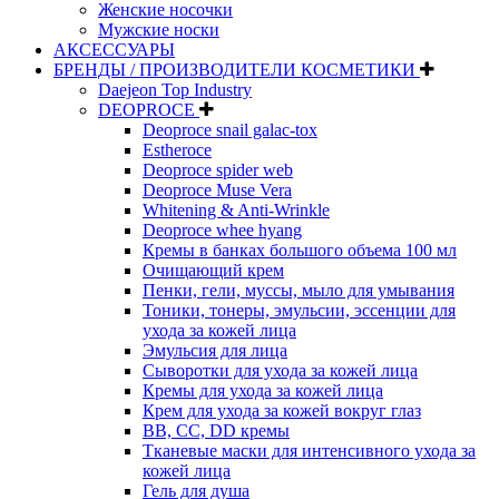
Женские носочки
Мужские носки
АКСЕССУАРЫ
БРЕНДЫ / ПРОИЗВОДИТЕЛИ КОСМЕТИКИ
Daejeon Top Industry
DEOPROCE
Deoproce snail galac-tox
Estheroce
Deoproce spider web
Deoproce Muse Vera
Whitening & Anti-Wrinkle
Deoproce whee hyang
Кремы в банках большого объема 100 мл
Очищающий крем
Пенки, гели, муссы, мыло для умывания
Тоники, тонеры, эмульсии, эссенции для
ухода за кожей лица
Эмульсия для лица
Сыворотки для ухода за кожей лица
Кремы для ухода за кожей лица
Крем для ухода за кожей вокруг глаз
BB, CC, DD кремы
Тканевые маски для интенсивного ухода за
кожей лица
Гель для душа