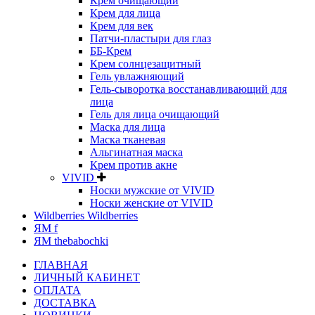
Крем очищающий
Крем для лица
Крем для век
Патчи-пластыри для глаз
ББ-Крем
Крем солнцезащитный
Гель увлажняющий
Гель-сыворотка восстанавливающий для
лица
Гель для лица очищающий
Маска для лица
Маска тканевая
Альгинатная маска
Крем против акне
VIVID
Носки мужские от VIVID
Носки женские от VIVID
Wildberries Wildberries
ЯМ f
ЯМ thebabochki
ГЛАВНАЯ
ЛИЧНЫЙ КАБИНЕТ
ОПЛАТА
ДОСТАВКА