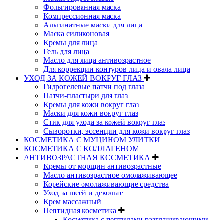
Фольгированная маска
Компрессионная маска
Альгинатные маски для лица
Маска силиконовая
Кремы для лица
Гель для лица
Масло для лица антивозрастное
Для коррекции контуров лица и овала лица
УХОД ЗА КОЖЕЙ ВОКРУГ ГЛАЗ
Гидрогелевые патчи под глаза
Патчи-пластыри для глаз
Кремы для кожи вокруг глаз
Маски для кожи вокруг глаз
Стик для ухода за кожей вокруг глаз
Сыворотки, эссенции для кожи вокруг глаз
КОСМЕТИКА С МУЦИНОМ УЛИТКИ
КОСМЕТИКА С КОЛЛАГЕНОМ
АНТИВОЗРАСТНАЯ КОСМЕТИКА
Кремы от морщин антивозрастные
Масло антивозрастное омолаживающее
Корейские омолаживающие средства
Уход за шеей и декольте
Крем массажный
Пептидная косметика
Косметика с пептидами разглаживающими