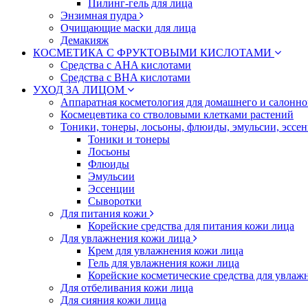
Пилинг-гель для лица
Энзимная пудра
Очищающие маски для лица
Демакияж
КОСМЕТИКА С ФРУКТОВЫМИ КИСЛОТАМИ
Средства с AHA кислотами
Средства с BHA кислотами
УХОД ЗА ЛИЦОМ
Аппаратная косметология для домашнего и салонн
Космецевтика со стволовыми клетками растений
Тоники, тонеры, лосьоны, флюиды, эмульсии, эссе
Тоники и тонеры
Лосьоны
Флюиды
Эмульсии
Эссенции
Сыворотки
Для питания кожи
Корейские средства для питания кожи лица
Для увлажнения кожи лица
Крем для увлажнения кожи лица
Гель для увлажнения кожи лица
Корейские косметические средства для увлаж
Для отбеливания кожи лица
Для сияния кожи лица