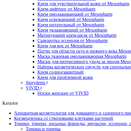
Крем для чувствительной кожи от Mesopharm
Крем-лифтинг от Mesopharm
Крем омолаживающий от Mesopharm
Крем освежающий от Mesopharm
Крем питательный от Mesopharm
Крем увлажняющий от Mesopharm
Матирующий крем-шелк от Mesopharm
Сыворотка эссенция от Mesopharm
Крем для век от Mesopharm
Патчи для области скул и нижнего века Meso
Маска тканевая омолаживающая Mesopharm
Маски для интенсивного ухода за лицом Mes
Наборы косметических средств для специальн
Крем солнцезащитный
Крем для проблемной кожи
Storyderm
VIVID
Носки женские от VIVID
Каталог
Аппаратная косметология для домашнего и салонного п
Космецевтика со стволовыми клетками растений
Тоники, тонеры, лосьоны, флюиды, эмульсии, эссенции,
Тоники и тонеры