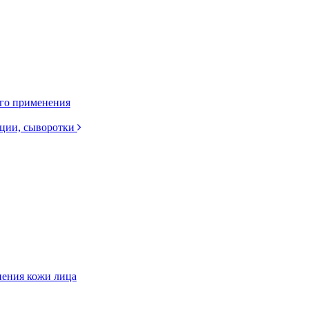
ого применения
нции, сыворотки
нения кожи лица