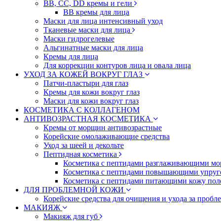
BB, CC, DD кремы и гели
BB кремы для лица
Маски для лица интенсивный уход
Тканевые маски для лица
Маски гидрогелевые
Альгинатные маски для лица
Кремы для лица
Для коррекции контуров лица и овала лица
УХОД ЗА КОЖЕЙ ВОКРУГ ГЛАЗ
Патчи-пластыри для глаз
Кремы для кожи вокруг глаз
Маски для кожи вокруг глаз
КОСМЕТИКА С КОЛЛАГЕНОМ
АНТИВОЗРАСТНАЯ КОСМЕТИКА
Кремы от морщин антивозрастные
Корейские омолаживающие средства
Уход за шеей и декольте
Пептидная косметика
Косметика с пептидами разглаживающими мо
Косметика с пептидами повышающими упруг
Косметика с пептидами питающими кожу пол
ДЛЯ ПРОБЛЕМНОЙ КОЖИ
Корейские средства для очищения и ухода за пробл
МАКИЯЖ
Макияж для губ