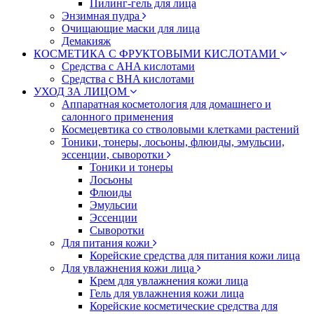
Пилинг-гель для лица
Энзимная пудра
Очищающие маски для лица
Демакияж
КОСМЕТИКА С ФРУКТОВЫМИ КИСЛОТАМИ
Средства с AHA кислотами
Средства с BHA кислотами
УХОД ЗА ЛИЦОМ
Аппаратная косметология для домашнего и
салонного применения
Космецевтика со стволовыми клетками растений
Тоники, тонеры, лосьоны, флюиды, эмульсии,
эссенции, сыворотки
Тоники и тонеры
Лосьоны
Флюиды
Эмульсии
Эссенции
Сыворотки
Для питания кожи
Корейские средства для питания кожи лица
Для увлажнения кожи лица
Крем для увлажнения кожи лица
Гель для увлажнения кожи лица
Корейские косметические средства для