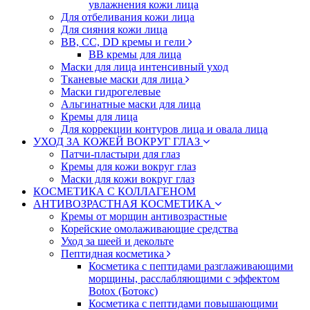
увлажнения кожи лица
Для отбеливания кожи лица
Для сияния кожи лица
BB, CC, DD кремы и гели
BB кремы для лица
Маски для лица интенсивный уход
Тканевые маски для лица
Маски гидрогелевые
Альгинатные маски для лица
Кремы для лица
Для коррекции контуров лица и овала лица
УХОД ЗА КОЖЕЙ ВОКРУГ ГЛАЗ
Патчи-пластыри для глаз
Кремы для кожи вокруг глаз
Маски для кожи вокруг глаз
КОСМЕТИКА С КОЛЛАГЕНОМ
АНТИВОЗРАСТНАЯ КОСМЕТИКА
Кремы от морщин антивозрастные
Корейские омолаживающие средства
Уход за шеей и декольте
Пептидная косметика
Косметика с пептидами разглаживающими
морщины, расслабляющими с эффектом
Botox (Ботокс)
Косметика с пептидами повышающими