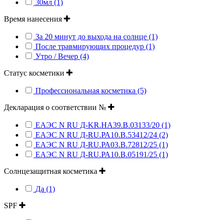
30мл (1)
Время нанесения
За 20 минут до выхода на солнце (1)
После травмирующих процедур (1)
Утро / Вечер (4)
Статус косметики
Профессиональная косметика (5)
Декларация о соответствии №
ЕАЭС N RU Д-KR.НА39.В.03133/20 (1)
ЕАЭС N RU Д-RU.РА10.В.53412/24 (2)
ЕАЭС N RU Д-RU.РА03.В.72812/25 (1)
ЕАЭС N RU Д-RU.РА10.В.05191/25 (1)
Солнцезащитная косметика
Да (1)
SPF