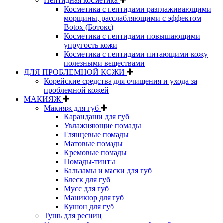
Пептидная косметика
Косметика с пептидами разглаживающими
морщины, расслабляющими с эффектом
Botox (Ботокс)
Косметика с пептидами повышающими
упругость кожи
Косметика с пептидами питающими кожу
полезными веществами
ДЛЯ ПРОБЛЕМНОЙ КОЖИ
Корейские средства для очищения и ухода за
проблемной кожей
МАКИЯЖ
Макияж для губ
Карандаши для губ
Увлажняющие помады
Глянцевые помады
Матовые помады
Кремовые помады
Помады-тинты
Бальзамы и маски для губ
Блеск для губ
Мусс для губ
Маникюр для губ
Кушон для губ
Тушь для ресниц