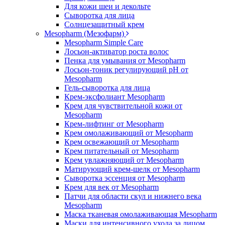
Для кожи шеи и декольте
Сыворотка для лица
Солнцезащитный крем
Mesopharm (Мезофарм)
Mesopharm Simple Care
Лосьон-активатор роста волос
Пенка для умывания от Mesopharm
Лосьон-тоник регулирующий рН от
Mesopharm
Гель-сыворотка для лица
Крем-эксфолиант Mesopharm
Крем для чувствительной кожи от
Mesopharm
Крем-лифтинг от Mesopharm
Крем омолаживающий от Mesopharm
Крем освежающий от Mesopharm
Крем питательный от Mesopharm
Крем увлажняющий от Mesopharm
Матирующий крем-шелк от Mesopharm
Сыворотка эссенция от Mesopharm
Крем для век от Mesopharm
Патчи для области скул и нижнего века
Mesopharm
Маска тканевая омолаживающая Mesopharm
Маски для интенсивного ухода за лицом