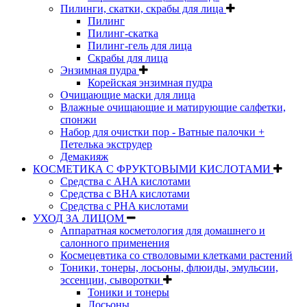
Пилинги, скатки, скрабы для лица
Пилинг
Пилинг-скатка
Пилинг-гель для лица
Скрабы для лица
Энзимная пудра
Корейская энзимная пудра
Очищающие маски для лица
Влажные очищающие и матирующие салфетки,
спонжи
Набор для очистки пор - Ватные палочки +
Петелька экструдер
Демакияж
КОСМЕТИКА С ФРУКТОВЫМИ КИСЛОТАМИ
Средства с AHA кислотами
Средства с BHA кислотами
Средства с PHA кислотами
УХОД ЗА ЛИЦОМ
Аппаратная косметология для домашнего и
салонного применения
Космецевтика со стволовыми клетками растений
Тоники, тонеры, лосьоны, флюиды, эмульсии,
эссенции, сыворотки
Тоники и тонеры
Лосьоны