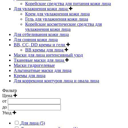
Корейские средства для питания кожи лица
Для увлажнения кожи лица
Крем для увлажнения кожи лица
Гель для увлажнения кожи лица
Корейские косметические средства для
увлажнения кожи лица
Для отбеливания кожи лица
Для сияния кожи лица
BB, CC, DD кремы и гели
BB кремы для лица
Маски для лица интенсивный уход
Тканевые маски для лица
Маски гидрогелевые
Альгинатные маски для лица
Кремы для лица
Для коррекции контуров лица и овала лица
Фильтр
Цена
от
до
Уход
Для лица (5)