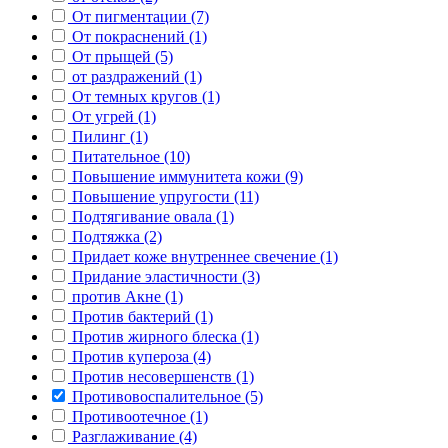
От пигментации (7)
От покраснений (1)
От прыщей (5)
от раздражений (1)
От темных кругов (1)
От угрей (1)
Пилинг (1)
Питательное (10)
Повышение иммунитета кожи (9)
Повышение упругости (11)
Подтягивание овала (1)
Подтяжка (2)
Придает коже внутреннее свечение (1)
Придание эластичности (3)
против Акне (1)
Против бактерий (1)
Против жирного блеска (1)
Против купероза (4)
Против несовершенств (1)
Противовоспалительное (5)
Противоотечное (1)
Разглаживание (4)