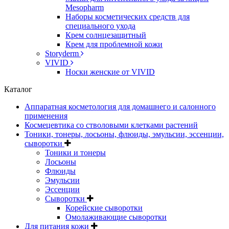
Mesopharm
Наборы косметических средств для
специального ухода
Крем солнцезащитный
Крем для проблемной кожи
Storyderm
VIVID
Носки женские от VIVID
Каталог
Аппаратная косметология для домашнего и салонного
применения
Космецевтика со стволовыми клетками растений
Тоники, тонеры, лосьоны, флюиды, эмульсии, эссенции,
сыворотки
Тоники и тонеры
Лосьоны
Флюиды
Эмульсии
Эссенции
Сыворотки
Корейские сыворотки
Омолаживающие сыворотки
Для питания кожи