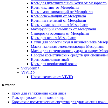
Крем для чувствительной кожи от Mesopharm
Крем-лифтинг от Mesopharm
Крем омолаживающий от Mesopharm
Крем освежающий от Mesopharm
Крем питательный от Mesopharm
Крем увлажняющий от Mesopharm
Матирующий крем-шелк от Mesopharm
Сыворотка эссенция от Mesopharm
Крем для век от Mesopharm
Патчи для области скул и нижнего века Meso
Маска тканевая омолаживающая Mesopharm
Маски для интенсивного ухода за лицом Mes
Наборы косметических средств для специальн
Крем солнцезащитный
Крем для проблемной кожи
Storyderm
VIVID
Носки женские от VIVID
Каталог
Крем для увлажнения кожи лица
Гель для увлажнения кожи лица
Корейские косметические средства для увлажнения кожи