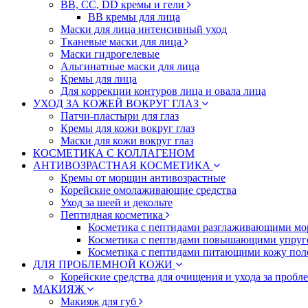
BB, CC, DD кремы и гели
BB кремы для лица
Маски для лица интенсивный уход
Тканевые маски для лица
Маски гидрогелевые
Альгинатные маски для лица
Кремы для лица
Для коррекции контуров лица и овала лица
УХОД ЗА КОЖЕЙ ВОКРУГ ГЛАЗ
Патчи-пластыри для глаз
Кремы для кожи вокруг глаз
Маски для кожи вокруг глаз
КОСМЕТИКА С КОЛЛАГЕНОМ
АНТИВОЗРАСТНАЯ КОСМЕТИКА
Кремы от морщин антивозрастные
Корейские омолаживающие средства
Уход за шеей и декольте
Пептидная косметика
Косметика с пептидами разглаживающими мо
Косметика с пептидами повышающими упруг
Косметика с пептидами питающими кожу пол
ДЛЯ ПРОБЛЕМНОЙ КОЖИ
Корейские средства для очищения и ухода за пробл
МАКИЯЖ
Макияж для губ