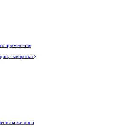
ого применения
нции, сыворотки
нения кожи лица