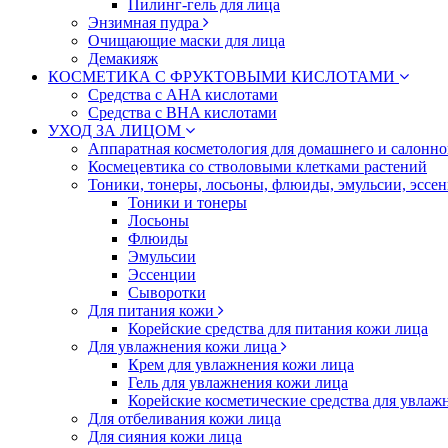
Пилинг-гель для лица
Энзимная пудра
Очищающие маски для лица
Демакияж
КОСМЕТИКА С ФРУКТОВЫМИ КИСЛОТАМИ
Средства с AHA кислотами
Средства с BHA кислотами
УХОД ЗА ЛИЦОМ
Аппаратная косметология для домашнего и салонн
Космецевтика со стволовыми клетками растений
Тоники, тонеры, лосьоны, флюиды, эмульсии, эссе
Тоники и тонеры
Лосьоны
Флюиды
Эмульсии
Эссенции
Сыворотки
Для питания кожи
Корейские средства для питания кожи лица
Для увлажнения кожи лица
Крем для увлажнения кожи лица
Гель для увлажнения кожи лица
Корейские косметические средства для увлаж
Для отбеливания кожи лица
Для сияния кожи лица