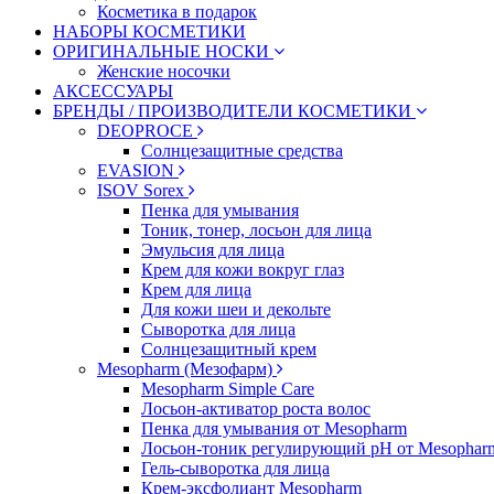
Косметика в подарок
НАБОРЫ КОСМЕТИКИ
ОРИГИНАЛЬНЫЕ НОСКИ
Женские носочки
АКСЕССУАРЫ
БРЕНДЫ / ПРОИЗВОДИТЕЛИ КОСМЕТИКИ
DEOPROCE
Солнцезащитные средства
EVASION
ISOV Sorex
Пенка для умывания
Тоник, тонер, лосьон для лица
Эмульсия для лица
Крем для кожи вокруг глаз
Крем для лица
Для кожи шеи и декольте
Сыворотка для лица
Солнцезащитный крем
Mesopharm (Мезофарм)
Mesopharm Simple Care
Лосьон-активатор роста волос
Пенка для умывания от Mesopharm
Лосьон-тоник регулирующий рН от Mesophar
Гель-сыворотка для лица
Крем-эксфолиант Mesopharm