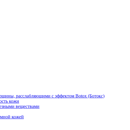
рщины, расслабляющими с эффектом Botox (Ботокс)
ость кожи
езными веществами
емной кожей