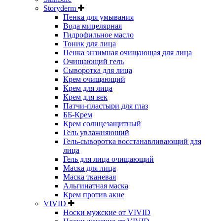
Storyderm
Пенка для умывания
Вода мицелярная
Гидрофильное масло
Тоник для лица
Пенка энзимная очищающая для лица
Очищающий гель
Сыворотка для лица
Крем очищающий
Крем для лица
Крем для век
Патчи-пластыри для глаз
ББ-Крем
Крем солнцезащитный
Гель увлажняющий
Гель-сыворотка восстанавливающий для
лица
Гель для лица очищающий
Маска для лица
Маска тканевая
Альгинатная маска
Крем против акне
VIVID
Носки мужские от VIVID