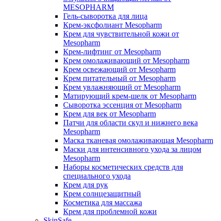
MESOPHARM
Гель-сыворотка для лица
Крем-эксфолиант Mesopharm
Крем для чувствительной кожи от
Mesopharm
Крем-лифтинг от Mesopharm
Крем омолаживающий от Mesopharm
Крем освежающий от Mesopharm
Крем питательный от Mesopharm
Крем увлажняющий от Mesopharm
Матирующий крем-шелк от Mesopharm
Сыворотка эссенция от Mesopharm
Крем для век от Mesopharm
Патчи для области скул и нижнего века
Mesopharm
Маска тканевая омолаживающая Mesopharm
Маски для интенсивного ухода за лицом
Mesopharm
Наборы косметических средств для
специального ухода
Крем для рук
Крем солнцезащитный
Косметика для массажа
Крем для проблемной кожи
SkinSafe