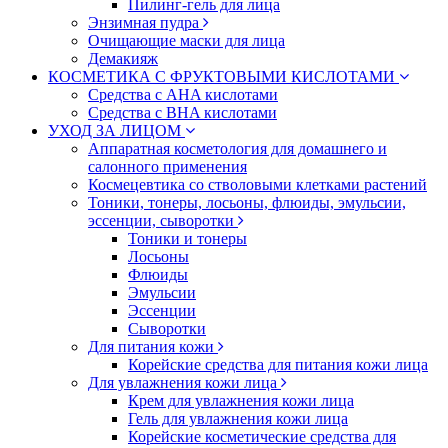
Пилинг-гель для лица
Энзимная пудра
Очищающие маски для лица
Демакияж
КОСМЕТИКА С ФРУКТОВЫМИ КИСЛОТАМИ
Средства с AHA кислотами
Средства с BHA кислотами
УХОД ЗА ЛИЦОМ
Аппаратная косметология для домашнего и
салонного применения
Космецевтика со стволовыми клетками растений
Тоники, тонеры, лосьоны, флюиды, эмульсии,
эссенции, сыворотки
Тоники и тонеры
Лосьоны
Флюиды
Эмульсии
Эссенции
Сыворотки
Для питания кожи
Корейские средства для питания кожи лица
Для увлажнения кожи лица
Крем для увлажнения кожи лица
Гель для увлажнения кожи лица
Корейские косметические средства для