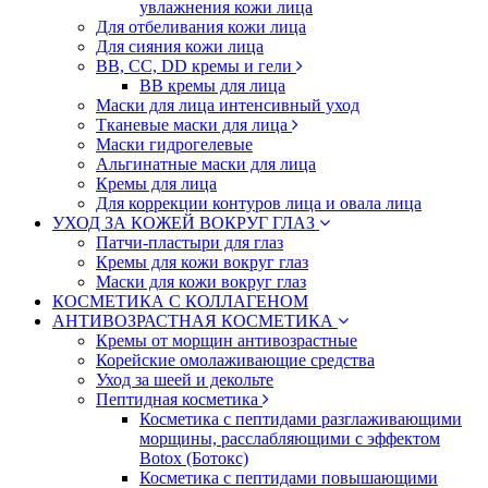
увлажнения кожи лица
Для отбеливания кожи лица
Для сияния кожи лица
BB, CC, DD кремы и гели
BB кремы для лица
Маски для лица интенсивный уход
Тканевые маски для лица
Маски гидрогелевые
Альгинатные маски для лица
Кремы для лица
Для коррекции контуров лица и овала лица
УХОД ЗА КОЖЕЙ ВОКРУГ ГЛАЗ
Патчи-пластыри для глаз
Кремы для кожи вокруг глаз
Маски для кожи вокруг глаз
КОСМЕТИКА С КОЛЛАГЕНОМ
АНТИВОЗРАСТНАЯ КОСМЕТИКА
Кремы от морщин антивозрастные
Корейские омолаживающие средства
Уход за шеей и декольте
Пептидная косметика
Косметика с пептидами разглаживающими
морщины, расслабляющими с эффектом
Botox (Ботокс)
Косметика с пептидами повышающими