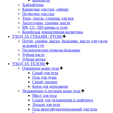
Бронзатор
Хайлайтеры
Карандаш для глаз, лайнер
Подводки для глаз
Тени, тинты, стикеры для век
Аксессуары, спонжи, кисти
BB, CC, DD кремы и гели
Корейская декоративная косметика
УХОД ЗА ГУБАМИ / РТОМ
Патчи, скрабы, маски, бальзамы, масло для ухода
за кожей губ
Гигиенические помады-бальзамы
Зубная паста
Зубная щетка
УХОД ЗА ТЕЛОМ
Очищение кожи тела
Скраб для тела
Гель для душа
Скраб, пилинг
Крем для депиляции
Увлажнение и питание кожи тела
Мист для тела
Спрей для увлажнения и лифтинга
Лосьон для тела
Гель многофункциональный для тела