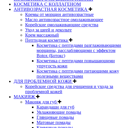
КОСМЕТИКА С КОЛЛАГЕНОМ
АНТИВОЗРАСТНАЯ КОСМЕТИКА
Кремы от морщин антивозрастные
Масло антивозрастное омолаживающее
Корейские омолаживающие средства
Уход за шеей и декольте
Крем массажный
Пептидная косметика
Косметика с пептидами разглаживающими
морщины, расслабляющими с эффектом
Botox (Ботокс)
Косметика с пептидами повышающими
упругость кожи
Косметика с пептидами питающими кожу
полезными веществами
ДЛЯ ПРОБЛЕМНОЙ КОЖИ
Корейские средства для очищения и ухода за
проблемной кожей
МАКИЯЖ
Макияж для губ
Карандаши для губ
Увлажняющие помады
Глянцевые помады
Матовые помады
Кремовые помады