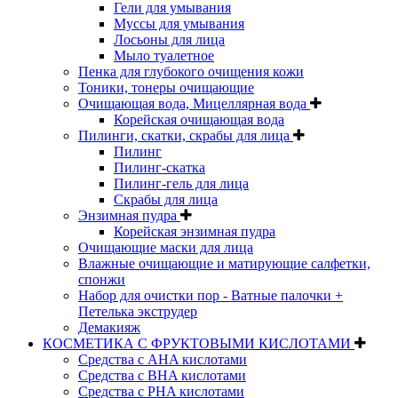
Гели для умывания
Муссы для умывания
Лосьоны для лица
Мыло туалетное
Пенка для глубокого очищения кожи
Тоники, тонеры очищающие
Очищающая вода, Мицеллярная вода
Корейская очищающая вода
Пилинги, скатки, скрабы для лица
Пилинг
Пилинг-скатка
Пилинг-гель для лица
Скрабы для лица
Энзимная пудра
Корейская энзимная пудра
Очищающие маски для лица
Влажные очищающие и матирующие салфетки,
спонжи
Набор для очистки пор - Ватные палочки +
Петелька экструдер
Демакияж
КОСМЕТИКА С ФРУКТОВЫМИ КИСЛОТАМИ
Средства с AHA кислотами
Средства с BHA кислотами
Средства с PHA кислотами