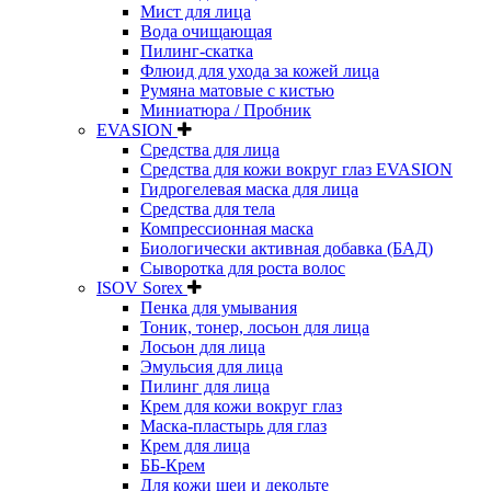
Мист для лица
Вода очищающая
Пилинг-скатка
Флюид для ухода за кожей лица
Румяна матовые с кистью
Миниатюра / Пробник
EVASION
Средства для лица
Средства для кожи вокруг глаз EVASION
Гидрогелевая маска для лица
Средства для тела
Компрессионная маска
Биологически активная добавка (БАД)
Сыворотка для роста волос
ISOV Sorex
Пенка для умывания
Тоник, тонер, лосьон для лица
Лосьон для лица
Эмульсия для лица
Пилинг для лица
Крем для кожи вокруг глаз
Маска-пластырь для глаз
Крем для лица
ББ-Крем
Для кожи шеи и декольте