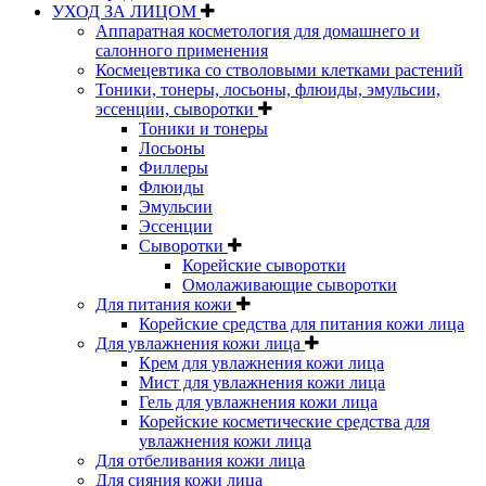
УХОД ЗА ЛИЦОМ
Аппаратная косметология для домашнего и
салонного применения
Космецевтика со стволовыми клетками растений
Тоники, тонеры, лосьоны, флюиды, эмульсии,
эссенции, сыворотки
Тоники и тонеры
Лосьоны
Филлеры
Флюиды
Эмульсии
Эссенции
Сыворотки
Корейские сыворотки
Омолаживающие сыворотки
Для питания кожи
Корейские средства для питания кожи лица
Для увлажнения кожи лица
Крем для увлажнения кожи лица
Мист для увлажнения кожи лица
Гель для увлажнения кожи лица
Корейские косметические средства для
увлажнения кожи лица
Для отбеливания кожи лица
Для сияния кожи лица