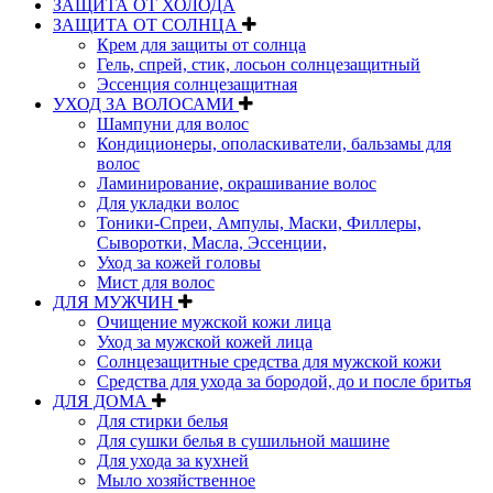
ЗАЩИТА ОТ ХОЛОДА
ЗАЩИТА ОТ СОЛНЦА
Крем для защиты от солнца
Гель, спрей, стик, лосьон солнцезащитный
Эссенция солнцезащитная
УХОД ЗА ВОЛОСАМИ
Шампуни для волос
Кондиционеры, ополаскиватели, бальзамы для
волос
Ламинирование, окрашивание волос
Для укладки волос
Тоники-Спреи, Ампулы, Маски, Филлеры,
Сыворотки, Масла, Эссенции,
Уход за кожей головы
Мист для волос
ДЛЯ МУЖЧИН
Очищение мужской кожи лица
Уход за мужской кожей лица
Солнцезащитные средства для мужской кожи
Средства для ухода за бородой, до и после бритья
ДЛЯ ДОМА
Для стирки белья
Для сушки белья в сушильной машине
Для ухода за кухней
Мыло хозяйственное