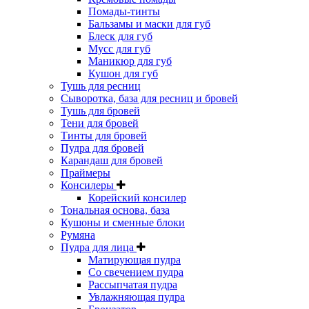
Помады-тинты
Бальзамы и маски для губ
Блеск для губ
Мусс для губ
Маникюр для губ
Кушон для губ
Тушь для ресниц
Сыворотка, база для ресниц и бровей
Тушь для бровей
Тени для бровей
Тинты для бровей
Пудра для бровей
Карандаш для бровей
Праймеры
Консилеры
Корейский консилер
Тональная основа, база
Кушоны и сменные блоки
Румяна
Пудра для лица
Матирующая пудра
Со свечением пудра
Рассыпчатая пудра
Увлажняющая пудра