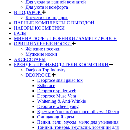
Для ухода за ванной комнатой
Для уюта и комфорта
В ПОДАРОК
Косметика в подарок
ПАРНЫЕ КОМПЛЕКТЫ С ВЫГОДОЙ
НАБОРЫ КОСМЕТИКИ
БАДы
МИНИАТЮРЫ / ПРОБНИКИ / SAMPLE / POUCH
ОРИГИНАЛЬНЫЕ НОСКИ
Женские носочки
Мужские носки
АКСЕССУАРЫ
БРЕНДЫ / ПРОИЗВОДИТЕЛИ КОСМЕТИКИ
Daejeon Top Industry
DEOPROCE
Deoproce snail galac-tox
Estheroce
Deoproce spider web
Deoproce Muse Vera
Whitening & Anti-Wrinkle
Deoproce whee hyang
Кремы в банках большого объема 100 мл
Очищающий крем
Пенки, гели, муссы, мыло для умывания
Тоники, тонеры, эмульсии, эссенции для