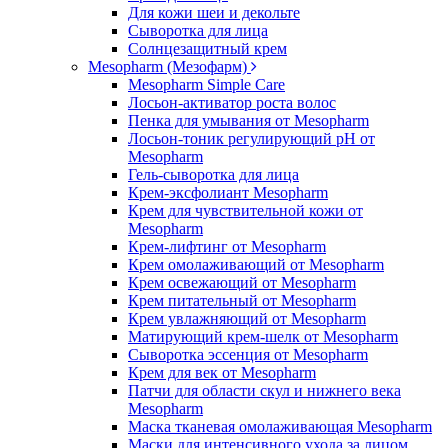
Для кожи шеи и декольте
Сыворотка для лица
Солнцезащитный крем
Mesopharm (Мезофарм)
Mesopharm Simple Care
Лосьон-активатор роста волос
Пенка для умывания от Mesopharm
Лосьон-тоник регулирующий рН от
Mesopharm
Гель-сыворотка для лица
Крем-эксфолиант Mesopharm
Крем для чувствительной кожи от
Mesopharm
Крем-лифтинг от Mesopharm
Крем омолаживающий от Mesopharm
Крем освежающий от Mesopharm
Крем питательный от Mesopharm
Крем увлажняющий от Mesopharm
Матирующий крем-шелк от Mesopharm
Сыворотка эссенция от Mesopharm
Крем для век от Mesopharm
Патчи для области скул и нижнего века
Mesopharm
Маска тканевая омолаживающая Mesopharm
Маски для интенсивного ухода за лицом