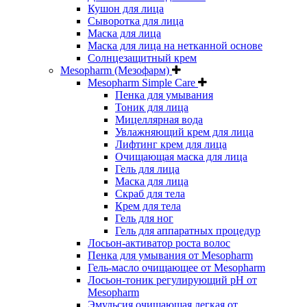
Кушон для лица
Сыворотка для лица
Маска для лица
Маска для лица на нетканной основе
Солнцезащитный крем
Mesopharm (Мезофарм)
Mesopharm Simple Care
Пенка для умывания
Тоник для лица
Мицеллярная вода
Увлажняющий крем для лица
Лифтинг крем для лица
Очищающая маска для лица
Гель для лица
Маска для лица
Скраб для тела
Крем для тела
Гель для ног
Гель для аппаратных процедур
Лосьон-активатор роста волос
Пенка для умывания от Mesopharm
Гель-масло очищающее от Mesopharm
Лосьон-тоник регулирующий рН от
Mesopharm
Эмульсия очищающая легкая от