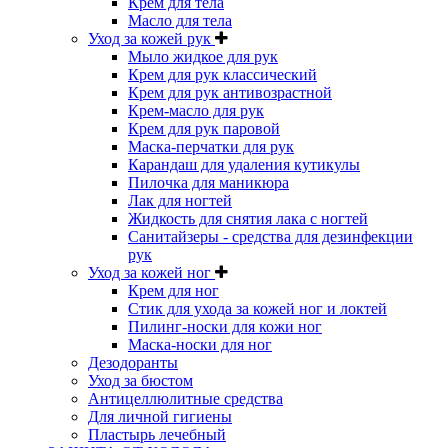
Крем для тела
Масло для тела
Уход за кожей рук
Мыло жидкое для рук
Крем для рук классический
Крем для рук антивозрастной
Крем-масло для рук
Крем для рук паровой
Маска-перчатки для рук
Карандаш для удаления кутикулы
Пилочка для маникюра
Лак для ногтей
Жидкость для снятия лака с ногтей
Санитайзеры - средства для дезинфекции
рук
Уход за кожей ног
Крем для ног
Стик для ухода за кожей ног и локтей
Пилинг-носки для кожи ног
Маска-носки для ног
Дезодоранты
Уход за бюстом
Антицеллюлитные средства
Для личной гигиены
Пластырь лечебный