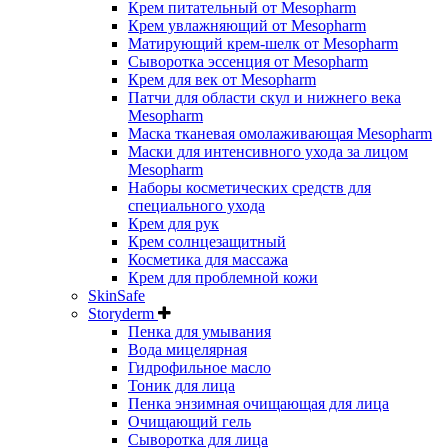
Крем питательный от Mesopharm
Крем увлажняющий от Mesopharm
Матирующий крем-шелк от Mesopharm
Сыворотка эссенция от Mesopharm
Крем для век от Mesopharm
Патчи для области скул и нижнего века
Mesopharm
Маска тканевая омолаживающая Mesopharm
Маски для интенсивного ухода за лицом
Mesopharm
Наборы косметических средств для
специального ухода
Крем для рук
Крем солнцезащитный
Косметика для массажа
Крем для проблемной кожи
SkinSafe
Storyderm
Пенка для умывания
Вода мицелярная
Гидрофильное масло
Тоник для лица
Пенка энзимная очищающая для лица
Очищающий гель
Сыворотка для лица