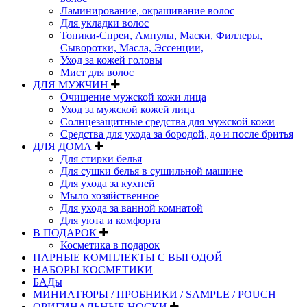
Ламинирование, окрашивание волос
Для укладки волос
Тоники-Спреи, Ампулы, Маски, Филлеры,
Сыворотки, Масла, Эссенции,
Уход за кожей головы
Мист для волос
ДЛЯ МУЖЧИН
Очищение мужской кожи лица
Уход за мужской кожей лица
Солнцезащитные средства для мужской кожи
Средства для ухода за бородой, до и после бритья
ДЛЯ ДОМА
Для стирки белья
Для сушки белья в сушильной машине
Для ухода за кухней
Мыло хозяйственное
Для ухода за ванной комнатой
Для уюта и комфорта
В ПОДАРОК
Косметика в подарок
ПАРНЫЕ КОМПЛЕКТЫ С ВЫГОДОЙ
НАБОРЫ КОСМЕТИКИ
БАДы
МИНИАТЮРЫ / ПРОБНИКИ / SAMPLE / POUCH
ОРИГИНАЛЬНЫЕ НОСКИ