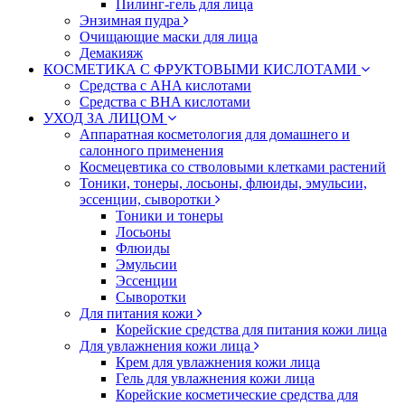
Пилинг-гель для лица
Энзимная пудра
Очищающие маски для лица
Демакияж
КОСМЕТИКА С ФРУКТОВЫМИ КИСЛОТАМИ
Средства с AHA кислотами
Средства с BHA кислотами
УХОД ЗА ЛИЦОМ
Аппаратная косметология для домашнего и
салонного применения
Космецевтика со стволовыми клетками растений
Тоники, тонеры, лосьоны, флюиды, эмульсии,
эссенции, сыворотки
Тоники и тонеры
Лосьоны
Флюиды
Эмульсии
Эссенции
Сыворотки
Для питания кожи
Корейские средства для питания кожи лица
Для увлажнения кожи лица
Крем для увлажнения кожи лица
Гель для увлажнения кожи лица
Корейские косметические средства для