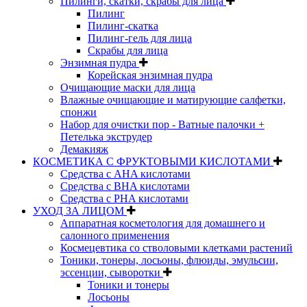
Пилинги, скатки, скрабы для лица
Пилинг
Пилинг-скатка
Пилинг-гель для лица
Скрабы для лица
Энзимная пудра
Корейская энзимная пудра
Очищающие маски для лица
Влажные очищающие и матирующие салфетки,
спонжи
Набор для очистки пор - Ватные палочки +
Петелька экструдер
Демакияж
КОСМЕТИКА С ФРУКТОВЫМИ КИСЛОТАМИ
Средства с AHA кислотами
Средства с BHA кислотами
Средства с PHA кислотами
УХОД ЗА ЛИЦОМ
Аппаратная косметология для домашнего и
салонного применения
Космецевтика со стволовыми клетками растений
Тоники, тонеры, лосьоны, флюиды, эмульсии,
эссенции, сыворотки
Тоники и тонеры
Лосьоны