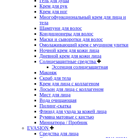
Гель для душа
Крем для рук
Крем для ног
Многофункциональный крем для лица и
тела
Шампуни для волос
Кондиционеры для волос
Маски и сыворотки для волос
Омолаживающий крем с муцином улитки
Ночной крем для кожи лица
Дневной крем для кожи лица
Солнцезащитные средства
Эссенция солнцезащитная
Макияж
Скраб для тела
Крем для лица с коллагеном
Лосьон для лица с коллагеном
Мист для лица
Вода очищающая
Пилинг-скатка
Флюид для ухода за кожей лица
Румяна матовые с кистью
Миниатюра / Пробник
EVASION
Средства для лица