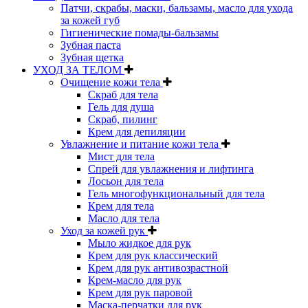
Патчи, скрабы, маски, бальзамы, масло для ухода
за кожей губ
Гигиенические помады-бальзамы
Зубная паста
Зубная щетка
УХОД ЗА ТЕЛОМ
Очищение кожи тела
Скраб для тела
Гель для душа
Скраб, пилинг
Крем для депиляции
Увлажнение и питание кожи тела
Мист для тела
Спрей для увлажнения и лифтинга
Лосьон для тела
Гель многофункциональный для тела
Крем для тела
Масло для тела
Уход за кожей рук
Мыло жидкое для рук
Крем для рук классический
Крем для рук антивозрастной
Крем-масло для рук
Крем для рук паровой
Маска-перчатки для рук