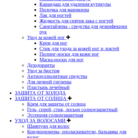
Карандаш для удаления кутикулы
Пилочка для маникюра
Лак для ногтей
Жидкость для снятия лака с ногтей
Санитайзеры - средства для дезинфекции
рук
Уход за кожей ног
Крем для ног
Стик для ухода за кожей ног и локтей
Пилинг-носки для кожи ног
Маска-носки для ног
Дезодоранты
Уход за бюстом
Антицеллюлитные средства
Для личной гигиены
Пластырь лечебный
ЗАЩИТА ОТ ХОЛОДА
ЗАЩИТА ОТ СОЛНЦА
Крем для защиты от солнца
Гель, спрей, стик, лосьон солнцезащитный
Эссенция солнцезащитная
УХОД ЗА ВОЛОСАМИ
Шампуни для волос
Кондиционеры, ополаскиватели, бальзамы для
волос