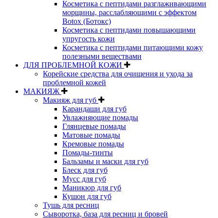
Косметика с пептидами разглаживающими
морщины, расслабляющими с эффектом
Botox (Ботокс)
Косметика с пептидами повышающими
упругость кожи
Косметика с пептидами питающими кожу
полезными веществами
ДЛЯ ПРОБЛЕМНОЙ КОЖИ
Корейские средства для очищения и ухода за
проблемной кожей
МАКИЯЖ
Макияж для губ
Карандаши для губ
Увлажняющие помады
Глянцевые помады
Матовые помады
Кремовые помады
Помады-тинты
Бальзамы и маски для губ
Блеск для губ
Мусс для губ
Маникюр для губ
Кушон для губ
Тушь для ресниц
Сыворотка, база для ресниц и бровей