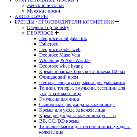
Женские носочки
Мужские носки
АКСЕССУАРЫ
БРЕНДЫ / ПРОИЗВОДИТЕЛИ КОСМЕТИКИ
Daejeon Top Industry
DEOPROCE
Deoproce snail galac-tox
Estheroce
Deoproce spider web
Deoproce Muse Vera
Whitening & Anti-Wrinkle
Deoproce whee hyang
Кремы в банках большого объема 100 мл
Очищающий крем
Пенки, гели, муссы, мыло для умывания
Тоники, тонеры, эмульсии, эссенции для
ухода за кожей лица
Эмульсия для лица
Сыворотки для ухода за кожей лица
Кремы для ухода за кожей лица
Крем для ухода за кожей вокруг глаз
BB, CC, DD кремы
Тканевые маски для интенсивного ухода за
кожей лица