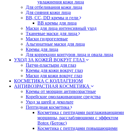
увлажнения кожи лица
Для отбеливания кожи лица
Для сияния кожи лица
BB, CC, DD кремы и гели
BB кремы для лица
Маски для лица интенсивный уход
Тканевые маски для лица
Маски гидрогелевые
Альгинатные маски для лица
Кремы для лица
Для коррекции контуров лица и овала лица
УХОД ЗА КОЖЕЙ ВОКРУГ ГЛАЗ
Патчи-пластыри для глаз
Кремы для кожи вокруг глаз
Маски для кожи вокруг глаз
КОСМЕТИКА С КОЛЛАГЕНОМ
АНТИВОЗРАСТНАЯ КОСМЕТИКА
Кремы от морщин антивозрастные
Корейские омолаживающие средства
Уход за шеей и декольте
Пептидная косметика
Косметика с пептидами разглаживающими
морщины, расслабляющими с эффектом
Botox (Ботокс)
Косметика с пептидами повышающими