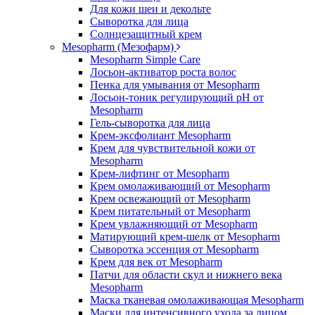
Для кожи шеи и декольте
Сыворотка для лица
Солнцезащитный крем
Mesopharm (Мезофарм)
Mesopharm Simple Care
Лосьон-активатор роста волос
Пенка для умывания от Mesopharm
Лосьон-тоник регулирующий рН от
Mesopharm
Гель-сыворотка для лица
Крем-эксфолиант Mesopharm
Крем для чувствительной кожи от
Mesopharm
Крем-лифтинг от Mesopharm
Крем омолаживающий от Mesopharm
Крем освежающий от Mesopharm
Крем питательный от Mesopharm
Крем увлажняющий от Mesopharm
Матирующий крем-шелк от Mesopharm
Сыворотка эссенция от Mesopharm
Крем для век от Mesopharm
Патчи для области скул и нижнего века
Mesopharm
Маска тканевая омолаживающая Mesopharm
Маски для интенсивного ухода за лицом