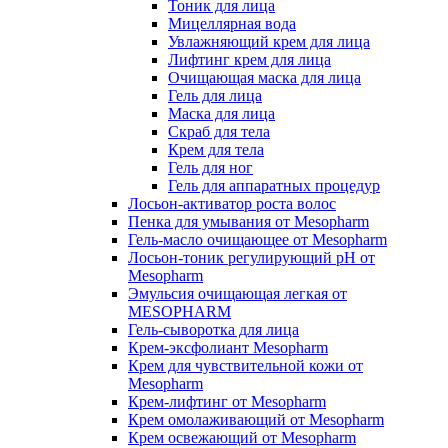
Тоник для лица
Мицеллярная вода
Увлажняющий крем для лица
Лифтинг крем для лица
Очищающая маска для лица
Гель для лица
Маска для лица
Скраб для тела
Крем для тела
Гель для ног
Гель для аппаратных процедур
Лосьон-активатор роста волос
Пенка для умывания от Mesopharm
Гель-масло очищающее от Mesopharm
Лосьон-тоник регулирующий рН от
Mesopharm
Эмульсия очищающая легкая от
MESOPHARM
Гель-сыворотка для лица
Крем-эксфолиант Mesopharm
Крем для чувствительной кожи от
Mesopharm
Крем-лифтинг от Mesopharm
Крем омолаживающий от Mesopharm
Крем освежающий от Mesopharm