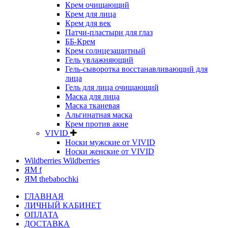
Крем очищающий
Крем для лица
Крем для век
Патчи-пластыри для глаз
ББ-Крем
Крем солнцезащитный
Гель увлажняющий
Гель-сыворотка восстанавливающий для
лица
Гель для лица очищающий
Маска для лица
Маска тканевая
Альгинатная маска
Крем против акне
VIVID
Носки мужские от VIVID
Носки женские от VIVID
Wildberries Wildberries
ЯМ f
ЯМ thebabochki
ГЛАВНАЯ
ЛИЧНЫЙ КАБИНЕТ
ОПЛАТА
ДОСТАВКА