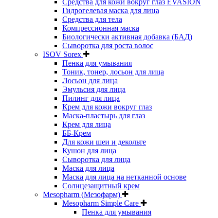
Средства для кожи вокруг глаз EVASION
Гидрогелевая маска для лица
Средства для тела
Компрессионная маска
Биологически активная добавка (БАД)
Сыворотка для роста волос
ISOV Sorex
Пенка для умывания
Тоник, тонер, лосьон для лица
Лосьон для лица
Эмульсия для лица
Пилинг для лица
Крем для кожи вокруг глаз
Маска-пластырь для глаз
Крем для лица
ББ-Крем
Для кожи шеи и декольте
Кушон для лица
Сыворотка для лица
Маска для лица
Маска для лица на нетканной основе
Солнцезащитный крем
Mesopharm (Мезофарм)
Mesopharm Simple Care
Пенка для умывания