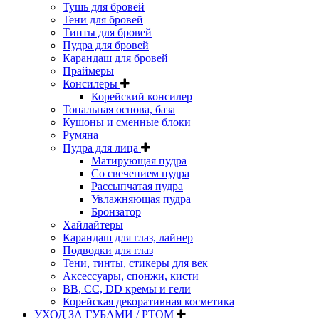
Тушь для бровей
Тени для бровей
Тинты для бровей
Пудра для бровей
Карандаш для бровей
Праймеры
Консилеры
Корейский консилер
Тональная основа, база
Кушоны и сменные блоки
Румяна
Пудра для лица
Матирующая пудра
Со свечением пудра
Рассыпчатая пудра
Увлажняющая пудра
Бронзатор
Хайлайтеры
Карандаш для глаз, лайнер
Подводки для глаз
Тени, тинты, стикеры для век
Аксессуары, спонжи, кисти
BB, CC, DD кремы и гели
Корейская декоративная косметика
УХОД ЗА ГУБАМИ / РТОМ