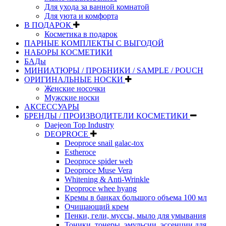
Для ухода за ванной комнатой
Для уюта и комфорта
В ПОДАРОК
Косметика в подарок
ПАРНЫЕ КОМПЛЕКТЫ С ВЫГОДОЙ
НАБОРЫ КОСМЕТИКИ
БАДы
МИНИАТЮРЫ / ПРОБНИКИ / SAMPLE / POUCH
ОРИГИНАЛЬНЫЕ НОСКИ
Женские носочки
Мужские носки
АКСЕССУАРЫ
БРЕНДЫ / ПРОИЗВОДИТЕЛИ КОСМЕТИКИ
Daejeon Top Industry
DEOPROCE
Deoproce snail galac-tox
Estheroce
Deoproce spider web
Deoproce Muse Vera
Whitening & Anti-Wrinkle
Deoproce whee hyang
Кремы в банках большого объема 100 мл
Очищающий крем
Пенки, гели, муссы, мыло для умывания
Тоники, тонеры, эмульсии, эссенции для