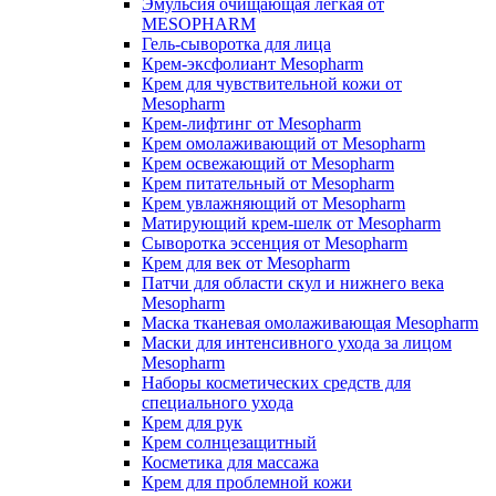
Эмульсия очищающая легкая от
MESOPHARM
Гель-сыворотка для лица
Крем-эксфолиант Mesopharm
Крем для чувствительной кожи от
Mesopharm
Крем-лифтинг от Mesopharm
Крем омолаживающий от Mesopharm
Крем освежающий от Mesopharm
Крем питательный от Mesopharm
Крем увлажняющий от Mesopharm
Матирующий крем-шелк от Mesopharm
Сыворотка эссенция от Mesopharm
Крем для век от Mesopharm
Патчи для области скул и нижнего века
Mesopharm
Маска тканевая омолаживающая Mesopharm
Маски для интенсивного ухода за лицом
Mesopharm
Наборы косметических средств для
специального ухода
Крем для рук
Крем солнцезащитный
Косметика для массажа
Крем для проблемной кожи