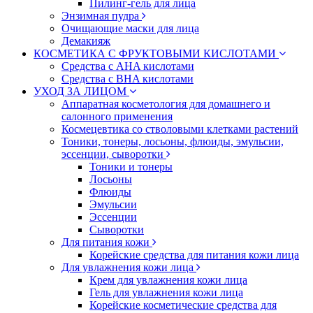
Пилинг-гель для лица
Энзимная пудра
Очищающие маски для лица
Демакияж
КОСМЕТИКА С ФРУКТОВЫМИ КИСЛОТАМИ
Средства с AHA кислотами
Средства с BHA кислотами
УХОД ЗА ЛИЦОМ
Аппаратная косметология для домашнего и
салонного применения
Космецевтика со стволовыми клетками растений
Тоники, тонеры, лосьоны, флюиды, эмульсии,
эссенции, сыворотки
Тоники и тонеры
Лосьоны
Флюиды
Эмульсии
Эссенции
Сыворотки
Для питания кожи
Корейские средства для питания кожи лица
Для увлажнения кожи лица
Крем для увлажнения кожи лица
Гель для увлажнения кожи лица
Корейские косметические средства для