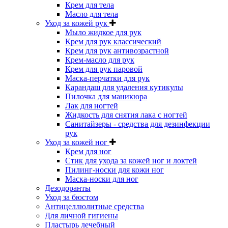
Крем для тела
Масло для тела
Уход за кожей рук
Мыло жидкое для рук
Крем для рук классический
Крем для рук антивозрастной
Крем-масло для рук
Крем для рук паровой
Маска-перчатки для рук
Карандаш для удаления кутикулы
Пилочка для маникюра
Лак для ногтей
Жидкость для снятия лака с ногтей
Санитайзеры - средства для дезинфекции
рук
Уход за кожей ног
Крем для ног
Стик для ухода за кожей ног и локтей
Пилинг-носки для кожи ног
Маска-носки для ног
Дезодоранты
Уход за бюстом
Антицеллюлитные средства
Для личной гигиены
Пластырь лечебный