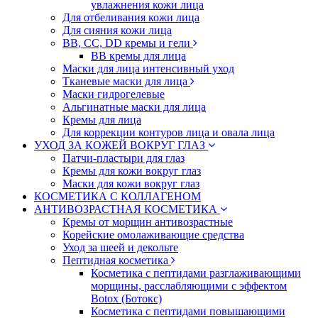
увлажнения кожи лица
Для отбеливания кожи лица
Для сияния кожи лица
BB, CC, DD кремы и гели
BB кремы для лица
Маски для лица интенсивный уход
Тканевые маски для лица
Маски гидрогелевые
Альгинатные маски для лица
Кремы для лица
Для коррекции контуров лица и овала лица
УХОД ЗА КОЖЕЙ ВОКРУГ ГЛАЗ
Патчи-пластыри для глаз
Кремы для кожи вокруг глаз
Маски для кожи вокруг глаз
КОСМЕТИКА С КОЛЛАГЕНОМ
АНТИВОЗРАСТНАЯ КОСМЕТИКА
Кремы от морщин антивозрастные
Корейские омолаживающие средства
Уход за шеей и декольте
Пептидная косметика
Косметика с пептидами разглаживающими
морщины, расслабляющими с эффектом
Botox (Ботокс)
Косметика с пептидами повышающими