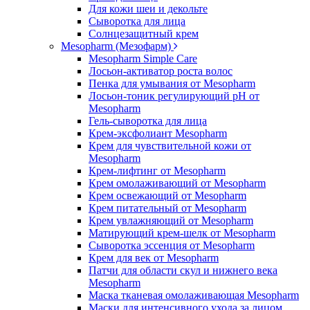
Для кожи шеи и декольте
Сыворотка для лица
Солнцезащитный крем
Mesopharm (Мезофарм)
Mesopharm Simple Care
Лосьон-активатор роста волос
Пенка для умывания от Mesopharm
Лосьон-тоник регулирующий рН от
Mesopharm
Гель-сыворотка для лица
Крем-эксфолиант Mesopharm
Крем для чувствительной кожи от
Mesopharm
Крем-лифтинг от Mesopharm
Крем омолаживающий от Mesopharm
Крем освежающий от Mesopharm
Крем питательный от Mesopharm
Крем увлажняющий от Mesopharm
Матирующий крем-шелк от Mesopharm
Сыворотка эссенция от Mesopharm
Крем для век от Mesopharm
Патчи для области скул и нижнего века
Mesopharm
Маска тканевая омолаживающая Mesopharm
Маски для интенсивного ухода за лицом