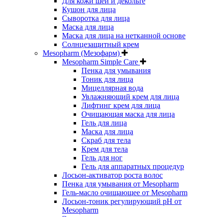
Для кожи шеи и декольте
Кушон для лица
Сыворотка для лица
Маска для лица
Маска для лица на нетканной основе
Солнцезащитный крем
Mesopharm (Мезофарм)
Mesopharm Simple Care
Пенка для умывания
Тоник для лица
Мицеллярная вода
Увлажняющий крем для лица
Лифтинг крем для лица
Очищающая маска для лица
Гель для лица
Маска для лица
Скраб для тела
Крем для тела
Гель для ног
Гель для аппаратных процедур
Лосьон-активатор роста волос
Пенка для умывания от Mesopharm
Гель-масло очищающее от Mesopharm
Лосьон-тоник регулирующий рН от
Mesopharm