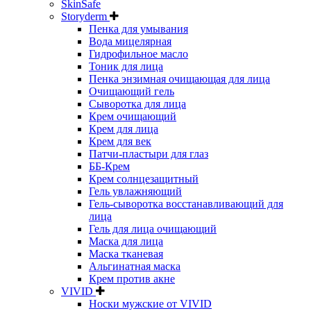
SkinSafe
Storyderm
Пенка для умывания
Вода мицелярная
Гидрофильное масло
Тоник для лица
Пенка энзимная очищающая для лица
Очищающий гель
Сыворотка для лица
Крем очищающий
Крем для лица
Крем для век
Патчи-пластыри для глаз
ББ-Крем
Крем солнцезащитный
Гель увлажняющий
Гель-сыворотка восстанавливающий для
лица
Гель для лица очищающий
Маска для лица
Маска тканевая
Альгинатная маска
Крем против акне
VIVID
Носки мужские от VIVID