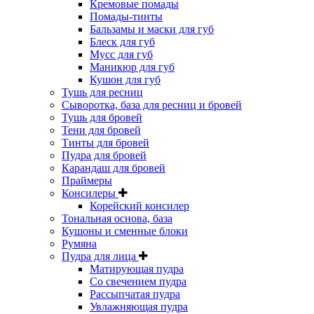
Кремовые помады
Помады-тинты
Бальзамы и маски для губ
Блеск для губ
Мусс для губ
Маникюр для губ
Кушон для губ
Тушь для ресниц
Сыворотка, база для ресниц и бровей
Тушь для бровей
Тени для бровей
Тинты для бровей
Пудра для бровей
Карандаш для бровей
Праймеры
Консилеры
Корейский консилер
Тональная основа, база
Кушоны и сменные блоки
Румяна
Пудра для лица
Матирующая пудра
Со свечением пудра
Рассыпчатая пудра
Увлажняющая пудра