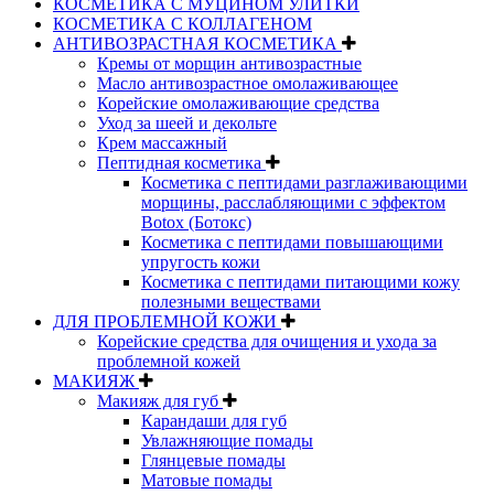
КОСМЕТИКА С МУЦИНОМ УЛИТКИ
КОСМЕТИКА С КОЛЛАГЕНОМ
АНТИВОЗРАСТНАЯ КОСМЕТИКА
Кремы от морщин антивозрастные
Масло антивозрастное омолаживающее
Корейские омолаживающие средства
Уход за шеей и декольте
Крем массажный
Пептидная косметика
Косметика с пептидами разглаживающими
морщины, расслабляющими с эффектом
Botox (Ботокс)
Косметика с пептидами повышающими
упругость кожи
Косметика с пептидами питающими кожу
полезными веществами
ДЛЯ ПРОБЛЕМНОЙ КОЖИ
Корейские средства для очищения и ухода за
проблемной кожей
МАКИЯЖ
Макияж для губ
Карандаши для губ
Увлажняющие помады
Глянцевые помады
Матовые помады