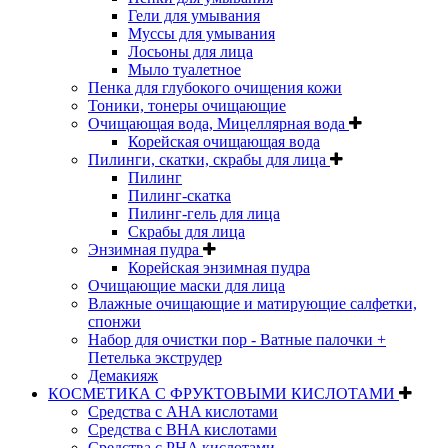
Гели для умывания
Муссы для умывания
Лосьоны для лица
Мыло туалетное
Пенка для глубокого очищения кожи
Тоники, тонеры очищающие
Очищающая вода, Мицеллярная вода
Корейская очищающая вода
Пилинги, скатки, скрабы для лица
Пилинг
Пилинг-скатка
Пилинг-гель для лица
Скрабы для лица
Энзимная пудра
Корейская энзимная пудра
Очищающие маски для лица
Влажные очищающие и матирующие салфетки,
спонжи
Набор для очистки пор - Ватные палочки +
Петелька экструдер
Демакияж
КОСМЕТИКА С ФРУКТОВЫМИ КИСЛОТАМИ
Средства с AHA кислотами
Средства с BHA кислотами
Средства с PHA кислотами