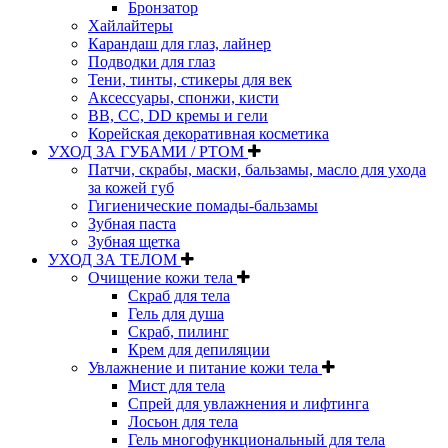
Бронзатор
Хайлайтеры
Карандаш для глаз, лайнер
Подводки для глаз
Тени, тинты, стикеры для век
Аксессуары, спонжи, кисти
BB, CC, DD кремы и гели
Корейская декоративная косметика
УХОД ЗА ГУБАМИ / РТОМ
Патчи, скрабы, маски, бальзамы, масло для ухода
за кожей губ
Гигиенические помады-бальзамы
Зубная паста
Зубная щетка
УХОД ЗА ТЕЛОМ
Очищение кожи тела
Скраб для тела
Гель для душа
Скраб, пилинг
Крем для депиляции
Увлажнение и питание кожи тела
Мист для тела
Спрей для увлажнения и лифтинга
Лосьон для тела
Гель многофункциональный для тела