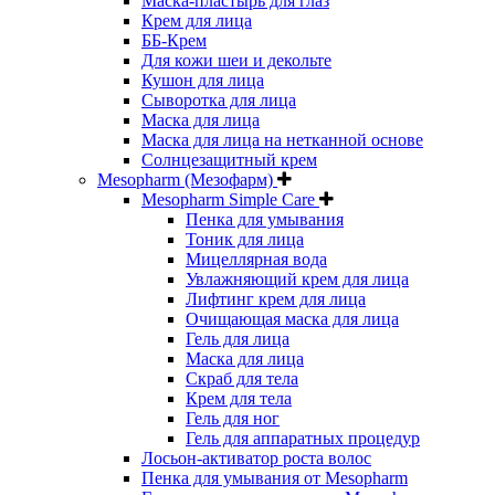
Маска-пластырь для глаз
Крем для лица
ББ-Крем
Для кожи шеи и декольте
Кушон для лица
Сыворотка для лица
Маска для лица
Маска для лица на нетканной основе
Солнцезащитный крем
Mesopharm (Мезофарм)
Mesopharm Simple Care
Пенка для умывания
Тоник для лица
Мицеллярная вода
Увлажняющий крем для лица
Лифтинг крем для лица
Очищающая маска для лица
Гель для лица
Маска для лица
Скраб для тела
Крем для тела
Гель для ног
Гель для аппаратных процедур
Лосьон-активатор роста волос
Пенка для умывания от Mesopharm