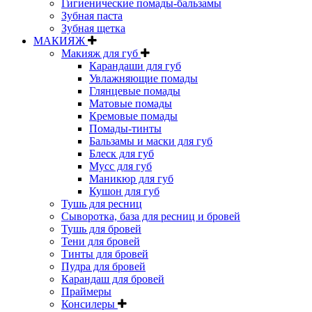
Гигиенические помады-бальзамы
Зубная паста
Зубная щетка
МАКИЯЖ
Макияж для губ
Карандаши для губ
Увлажняющие помады
Глянцевые помады
Матовые помады
Кремовые помады
Помады-тинты
Бальзамы и маски для губ
Блеск для губ
Мусс для губ
Маникюр для губ
Кушон для губ
Тушь для ресниц
Сыворотка, база для ресниц и бровей
Тушь для бровей
Тени для бровей
Тинты для бровей
Пудра для бровей
Карандаш для бровей
Праймеры
Консилеры