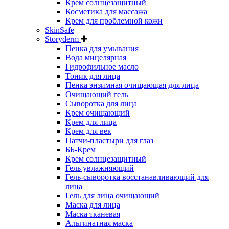
Крем солнцезащитный
Косметика для массажа
Крем для проблемной кожи
SkinSafe
Storyderm
Пенка для умывания
Вода мицелярная
Гидрофильное масло
Тоник для лица
Пенка энзимная очищающая для лица
Очищающий гель
Сыворотка для лица
Крем очищающий
Крем для лица
Крем для век
Патчи-пластыри для глаз
ББ-Крем
Крем солнцезащитный
Гель увлажняющий
Гель-сыворотка восстанавливающий для
лица
Гель для лица очищающий
Маска для лица
Маска тканевая
Альгинатная маска