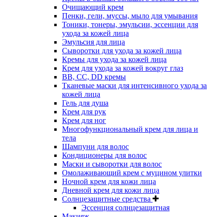
Очищающий крем
Пенки, гели, муссы, мыло для умывания
Тоники, тонеры, эмульсии, эссенции для
ухода за кожей лица
Эмульсия для лица
Сыворотки для ухода за кожей лица
Кремы для ухода за кожей лица
Крем для ухода за кожей вокруг глаз
BB, CC, DD кремы
Тканевые маски для интенсивного ухода за
кожей лица
Гель для душа
Крем для рук
Крем для ног
Многофункциональный крем для лица и
тела
Шампуни для волос
Кондиционеры для волос
Маски и сыворотки для волос
Омолаживающий крем с муцином улитки
Ночной крем для кожи лица
Дневной крем для кожи лица
Солнцезащитные средства
Эссенция солнцезащитная
Макияж