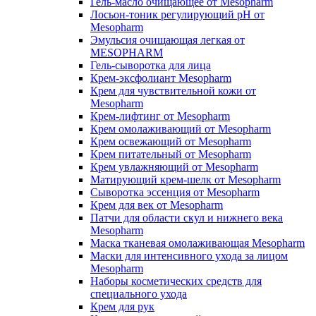
Гель-масло очищающее от Mesopharm
Лосьон-тоник регулирующий рН от
Mesopharm
Эмульсия очищающая легкая от
MESOPHARM
Гель-сыворотка для лица
Крем-эксфолиант Mesopharm
Крем для чувствительной кожи от
Mesopharm
Крем-лифтинг от Mesopharm
Крем омолаживающий от Mesopharm
Крем освежающий от Mesopharm
Крем питательный от Mesopharm
Крем увлажняющий от Mesopharm
Матирующий крем-шелк от Mesopharm
Сыворотка эссенция от Mesopharm
Крем для век от Mesopharm
Патчи для области скул и нижнего века
Mesopharm
Маска тканевая омолаживающая Mesopharm
Маски для интенсивного ухода за лицом
Mesopharm
Наборы косметических средств для
специального ухода
Крем для рук