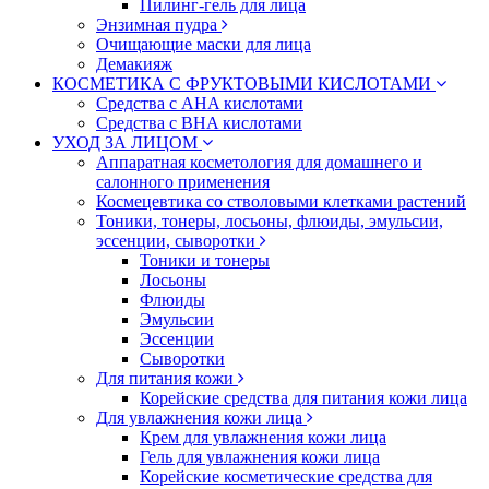
Пилинг-гель для лица
Энзимная пудра
Очищающие маски для лица
Демакияж
КОСМЕТИКА С ФРУКТОВЫМИ КИСЛОТАМИ
Средства с AHA кислотами
Средства с BHA кислотами
УХОД ЗА ЛИЦОМ
Аппаратная косметология для домашнего и
салонного применения
Космецевтика со стволовыми клетками растений
Тоники, тонеры, лосьоны, флюиды, эмульсии,
эссенции, сыворотки
Тоники и тонеры
Лосьоны
Флюиды
Эмульсии
Эссенции
Сыворотки
Для питания кожи
Корейские средства для питания кожи лица
Для увлажнения кожи лица
Крем для увлажнения кожи лица
Гель для увлажнения кожи лица
Корейские косметические средства для