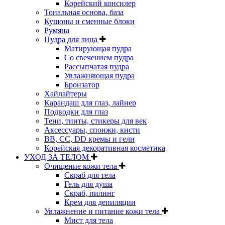
Корейский консилер
Тональная основа, база
Кушоны и сменные блоки
Румяна
Пудра для лица
Матирующая пудра
Со свечением пудра
Рассыпчатая пудра
Увлажняющая пудра
Бронзатор
Хайлайтеры
Карандаш для глаз, лайнер
Подводки для глаз
Тени, тинты, стикеры для век
Аксессуары, спонжи, кисти
BB, CC, DD кремы и гели
Корейская декоративная косметика
УХОД ЗА ТЕЛОМ
Очищение кожи тела
Скраб для тела
Гель для душа
Скраб, пилинг
Крем для депиляции
Увлажнение и питание кожи тела
Мист для тела