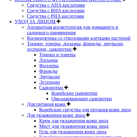
Средства с AHA кислотами
Средства с BHA кислотами
Средства с PHA кислотами
УХОД ЗА ЛИЦОМ
Аппаратная косметология для домашнего и
салонного применения
Космецевтика со стволовыми клетками растений
Тоники, тонеры, лосьоны, флюиды, эмульсии,
эссенции, сыворотки
Тоники и тонеры
Лосьоны
Филлеры
Флюиды
Эмульсии
Эссенции
Сыворотки
Корейские сыворотки
Омолаживающие сыворотки
Для питания кожи
Корейские средства для питания кожи лица
Для увлажнения кожи лица
Крем для увлажнения кожи лица
Мист для увлажнения кожи лица
Гель для увлажнения кожи лица