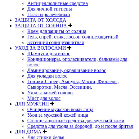
Антицеллюлитные средства
Для личной гигиены
Пластырь лечебный
ЗАЩИТА ОТ ХОЛОДА
ЗАЩИТА ОТ СОЛНЦА
Крем для защиты от солнца
Гель, спрей, стик, лосьон солнцезащитный
Эссенция солнцезащитная
УХОД ЗА ВОЛОСАМИ
Шампуни для волос
Кондиционеры, ополаскиватели, бальзамы для
волос
Ламинирование, окрашивание волос
Для укладки волос
Тоники-Спреи, Ампулы, Маски, Филлеры,
Сыворотки, Масла, Эссенции,
Уход за кожей головы
Мист для волос
ДЛЯ МУЖЧИН
Очищение мужской кожи лица
Уход за мужской кожей лица
Солнцезащитные средства для мужской кожи
Средства для ухода за бородой, до и после бритья
ДЛЯ ДОМА
Для стирки белья