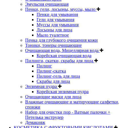
Эмульсия очищающая
Пенки, гели, лосьоны, муссы, мыло
Пенки для умывания
Гели для умывания
Муссы для умывания
Лосьоны для лица
Мыло туалетное
Пенка для глубокого очищения кожи
Тоники, тонеры очищающие
Очищающая вода, Мицеллярная вода
Корейская очищающая вода
Пилинги, скатки, скрабы для лица
Пилинг
Пилинг-скатка
Пилинг-гель для лица
Скрабы для лица
Энзимная пудра
Корейская энзимная пудра
Очищающие маски для лица
Влажные очищающие и матирующие салфетки,
спонжи
Набор для очистки пор - Ватные палочки +
Петелька экструдер
Демакияж
КОСМЕТИКА С ФРУКТОВЫМИ КИСЛОТАМИ