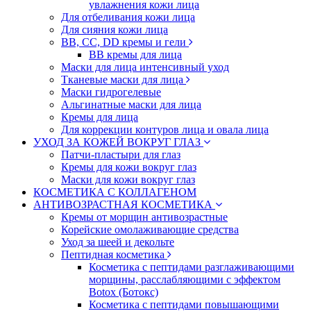
увлажнения кожи лица
Для отбеливания кожи лица
Для сияния кожи лица
BB, CC, DD кремы и гели
BB кремы для лица
Маски для лица интенсивный уход
Тканевые маски для лица
Маски гидрогелевые
Альгинатные маски для лица
Кремы для лица
Для коррекции контуров лица и овала лица
УХОД ЗА КОЖЕЙ ВОКРУГ ГЛАЗ
Патчи-пластыри для глаз
Кремы для кожи вокруг глаз
Маски для кожи вокруг глаз
КОСМЕТИКА С КОЛЛАГЕНОМ
АНТИВОЗРАСТНАЯ КОСМЕТИКА
Кремы от морщин антивозрастные
Корейские омолаживающие средства
Уход за шеей и декольте
Пептидная косметика
Косметика с пептидами разглаживающими
морщины, расслабляющими с эффектом
Botox (Ботокс)
Косметика с пептидами повышающими