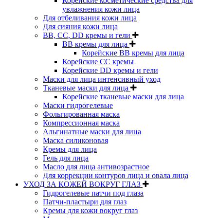
Корейские косметические средства для
увлажнения кожи лица
Для отбеливания кожи лица
Для сияния кожи лица
BB, CC, DD кремы и гели
BB кремы для лица
Корейские BB кремы для лица
Корейские CC кремы
Корейские DD кремы и гели
Маски для лица интенсивный уход
Тканевые маски для лица
Корейские тканевые маски для лица
Маски гидрогелевые
Фольгированная маска
Компрессионная маска
Альгинатные маски для лица
Маска силиконовая
Кремы для лица
Гель для лица
Масло для лица антивозрастное
Для коррекции контуров лица и овала лица
УХОД ЗА КОЖЕЙ ВОКРУГ ГЛАЗ
Гидрогелевые патчи под глаза
Патчи-пластыри для глаз
Кремы для кожи вокруг глаз