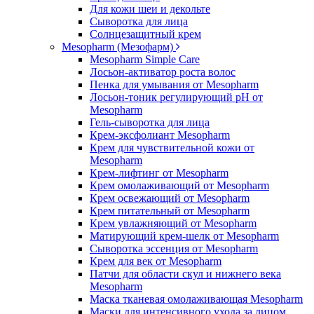
Для кожи шеи и декольте
Сыворотка для лица
Солнцезащитный крем
Mesopharm (Мезофарм)
Mesopharm Simple Care
Лосьон-активатор роста волос
Пенка для умывания от Mesopharm
Лосьон-тоник регулирующий рН от
Mesopharm
Гель-сыворотка для лица
Крем-эксфолиант Mesopharm
Крем для чувствительной кожи от
Mesopharm
Крем-лифтинг от Mesopharm
Крем омолаживающий от Mesopharm
Крем освежающий от Mesopharm
Крем питательный от Mesopharm
Крем увлажняющий от Mesopharm
Матирующий крем-шелк от Mesopharm
Сыворотка эссенция от Mesopharm
Крем для век от Mesopharm
Патчи для области скул и нижнего века
Mesopharm
Маска тканевая омолаживающая Mesopharm
Маски для интенсивного ухода за лицом