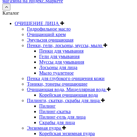
Каталог
ОЧИЩЕНИЕ ЛИЦА
Гидрофильное масло
Очищающий крем
Эмульсия очищающая
Пенки, гели, лосьоны, муссы, мыло
Пенки для умывания
Гели для умывания
Муссы для умывания
Лосьоны для лица
Мыло туалетное
Пенка для глубокого очищения кожи
Тоники, тонеры очищающие
Очищающая вода, Мицеллярная вода
Корейская очищающая вода
Пилинги, скатки, скрабы для лица
Пилинг
Пилинг-скатка
Пилинг-гель для лица
Скрабы для лица
Энзимная пудра
Корейская энзимная пудра