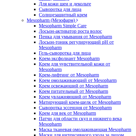
Для кожи шеи и декольте
Сыворотка для лица
Солнцезащитный крем
Mesopharm (Мезофарм)
Mesopharm Simple Care
Лосьон-активатор роста волос
Пенка для умывания от Mesopharm
Лосьон-тоник регулирующий рН от
Mesopharm
Гель-сыворотка для лица
Крем-эксфолиант Mesopharm
Крем для чувствительной кожи от
Mesopharm
Крем-лифтинг от Mesopharm
Крем омолаживающий от Mesopharm
Крем освежающий от Mesopharm
Крем питательный от Mesopharm
Крем увлажняющий от Mesopharm
Матирующий крем-шелк от Mesopharm
Сыворотка эссенция от Mesopharm
Крем для век от Mesopharm
Патчи для области скул и нижнего века
Mesopharm
Маска тканевая омолаживающая Mesopharm
Маски для интенсивного ухода за лицом