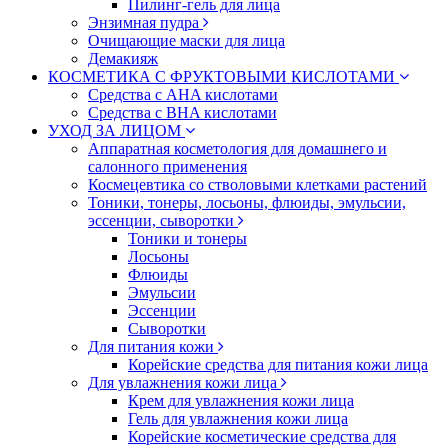
Пилинг-гель для лица
Энзимная пудра
Очищающие маски для лица
Демакияж
КОСМЕТИКА С ФРУКТОВЫМИ КИСЛОТАМИ
Средства с AHA кислотами
Средства с BHA кислотами
УХОД ЗА ЛИЦОМ
Аппаратная косметология для домашнего и
салонного применения
Космецевтика со стволовыми клетками растений
Тоники, тонеры, лосьоны, флюиды, эмульсии,
эссенции, сыворотки
Тоники и тонеры
Лосьоны
Флюиды
Эмульсии
Эссенции
Сыворотки
Для питания кожи
Корейские средства для питания кожи лица
Для увлажнения кожи лица
Крем для увлажнения кожи лица
Гель для увлажнения кожи лица
Корейские косметические средства для