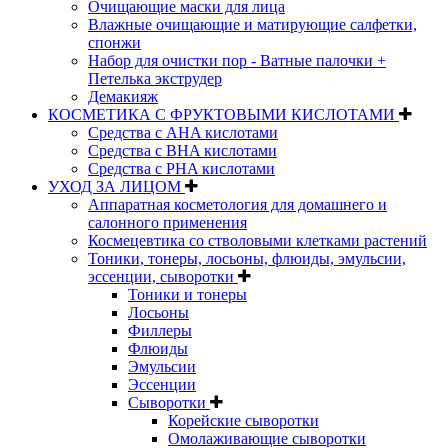
Очищающие маски для лица
Влажные очищающие и матирующие салфетки,
спонжи
Набор для очистки пор - Ватные палочки +
Петелька экструдер
Демакияж
КОСМЕТИКА С ФРУКТОВЫМИ КИСЛОТАМИ
Средства с AHA кислотами
Средства с BHA кислотами
Средства с PHA кислотами
УХОД ЗА ЛИЦОМ
Аппаратная косметология для домашнего и
салонного применения
Космецевтика со стволовыми клетками растений
Тоники, тонеры, лосьоны, флюиды, эмульсии,
эссенции, сыворотки
Тоники и тонеры
Лосьоны
Филлеры
Флюиды
Эмульсии
Эссенции
Сыворотки
Корейские сыворотки
Омолаживающие сыворотки