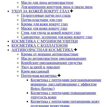
Масло для лица антивозрастное
Для коррекции контуров лица и овала лица
УХОД ЗА КОЖЕЙ ВОКРУГ ГЛАЗ
Гидрогелевые патчи под глаза
Патчи-пластыри для глаз
Кремы для кожи вокруг глаз
Маски для кожи вокруг глаз
Стик для ухода за кожей вокруг глаз
Сыворотки, эссенции для кожи вокруг глаз
КОСМЕТИКА С МУЦИНОМ УЛИТКИ
КОСМЕТИКА С КОЛЛАГЕНОМ
АНТИВОЗРАСТНАЯ КОСМЕТИКА
Кремы от морщин антивозрастные
Масло антивозрастное омолаживающее
Корейские омолаживающие средства
Уход за шеей и декольте
Крем массажный
Пептидная косметика
Косметика с пептидами разглаживающими
морщины, расслабляющими с эффектом
Botox (Ботокс)
Косметика с пептидами повышающими
упругость кожи
Косметика с пептидами питающими кожу
полезными веществами