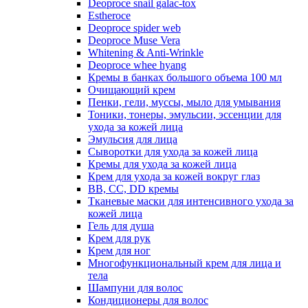
Deoproce snail galac-tox
Estheroce
Deoproce spider web
Deoproce Muse Vera
Whitening & Anti-Wrinkle
Deoproce whee hyang
Кремы в банках большого объема 100 мл
Очищающий крем
Пенки, гели, муссы, мыло для умывания
Тоники, тонеры, эмульсии, эссенции для
ухода за кожей лица
Эмульсия для лица
Сыворотки для ухода за кожей лица
Кремы для ухода за кожей лица
Крем для ухода за кожей вокруг глаз
BB, CC, DD кремы
Тканевые маски для интенсивного ухода за
кожей лица
Гель для душа
Крем для рук
Крем для ног
Многофункциональный крем для лица и
тела
Шампуни для волос
Кондиционеры для волос