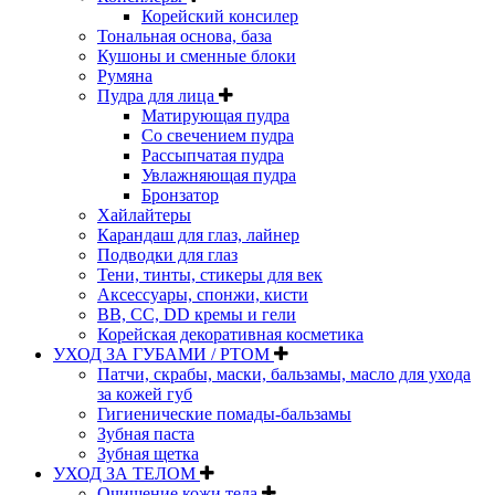
Корейский консилер
Тональная основа, база
Кушоны и сменные блоки
Румяна
Пудра для лица
Матирующая пудра
Со свечением пудра
Рассыпчатая пудра
Увлажняющая пудра
Бронзатор
Хайлайтеры
Карандаш для глаз, лайнер
Подводки для глаз
Тени, тинты, стикеры для век
Аксессуары, спонжи, кисти
BB, CC, DD кремы и гели
Корейская декоративная косметика
УХОД ЗА ГУБАМИ / РТОМ
Патчи, скрабы, маски, бальзамы, масло для ухода
за кожей губ
Гигиенические помады-бальзамы
Зубная паста
Зубная щетка
УХОД ЗА ТЕЛОМ
Очищение кожи тела