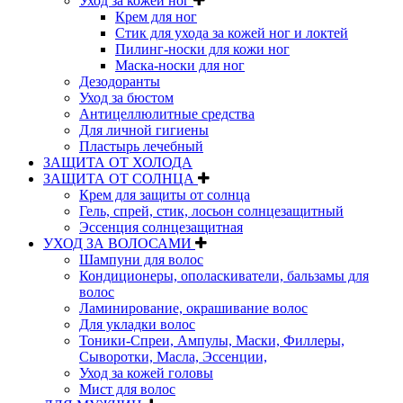
Уход за кожей ног
Крем для ног
Стик для ухода за кожей ног и локтей
Пилинг-носки для кожи ног
Маска-носки для ног
Дезодоранты
Уход за бюстом
Антицеллюлитные средства
Для личной гигиены
Пластырь лечебный
ЗАЩИТА ОТ ХОЛОДА
ЗАЩИТА ОТ СОЛНЦА
Крем для защиты от солнца
Гель, спрей, стик, лосьон солнцезащитный
Эссенция солнцезащитная
УХОД ЗА ВОЛОСАМИ
Шампуни для волос
Кондиционеры, ополаскиватели, бальзамы для
волос
Ламинирование, окрашивание волос
Для укладки волос
Тоники-Спреи, Ампулы, Маски, Филлеры,
Сыворотки, Масла, Эссенции,
Уход за кожей головы
Мист для волос