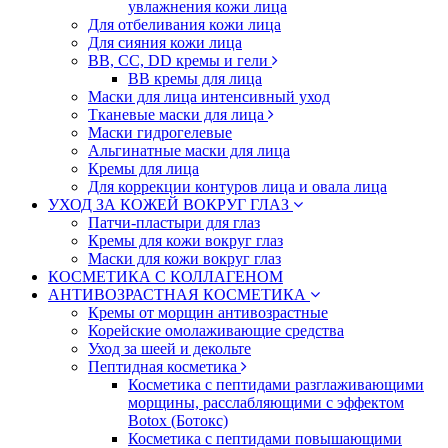
увлажнения кожи лица
Для отбеливания кожи лица
Для сияния кожи лица
BB, CC, DD кремы и гели
BB кремы для лица
Маски для лица интенсивный уход
Тканевые маски для лица
Маски гидрогелевые
Альгинатные маски для лица
Кремы для лица
Для коррекции контуров лица и овала лица
УХОД ЗА КОЖЕЙ ВОКРУГ ГЛАЗ
Патчи-пластыри для глаз
Кремы для кожи вокруг глаз
Маски для кожи вокруг глаз
КОСМЕТИКА С КОЛЛАГЕНОМ
АНТИВОЗРАСТНАЯ КОСМЕТИКА
Кремы от морщин антивозрастные
Корейские омолаживающие средства
Уход за шеей и декольте
Пептидная косметика
Косметика с пептидами разглаживающими
морщины, расслабляющими с эффектом
Botox (Ботокс)
Косметика с пептидами повышающими