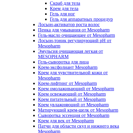
Скраб для тела
Крем для тела
Гель для ног
Гель для аппаратных процедур
Лосьон-активатор роста волос
Пенка для умывания от Mesopharm
Гель-масло очищающее от Mesopharm
Лосьон-тоник регулирующий рН от
Mesopharm
Эмульсия очищающая легкая от
MESOPHARM
Гель-сыворотка для лица
Крем-эксфолиант Mesopharm
Крем для чувствительной кожи от
Mesopharm
Крем-лифтинг от Mesopharm
Крем омолаживающий от Mesopharm
Крем освежающий от Mesopharm
Крем питательный от Mesopharm
Крем увлажняющий от Mesopharm
Матирующий крем-шелк от Mesopharm
Сыворотка эссенция от Mesopharm
Крем для век от Mesopharm
Патчи для области скул и нижнего века
Mesopharm