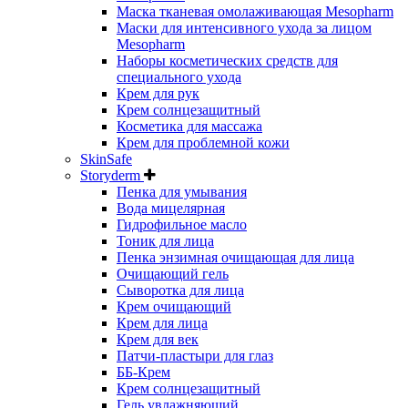
Маска тканевая омолаживающая Mesopharm
Маски для интенсивного ухода за лицом
Mesopharm
Наборы косметических средств для
специального ухода
Крем для рук
Крем солнцезащитный
Косметика для массажа
Крем для проблемной кожи
SkinSafe
Storyderm
Пенка для умывания
Вода мицелярная
Гидрофильное масло
Тоник для лица
Пенка энзимная очищающая для лица
Очищающий гель
Сыворотка для лица
Крем очищающий
Крем для лица
Крем для век
Патчи-пластыри для глаз
ББ-Крем
Крем солнцезащитный
Гель увлажняющий