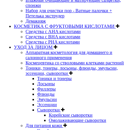
Влажные очищающие и матирующие салфетки,
спонжи
Набор для очистки пор - Ватные палочки +
Петелька экструдер
Демакияж
КОСМЕТИКА С ФРУКТОВЫМИ КИСЛОТАМИ
Средства с AHA кислотами
Средства с BHA кислотами
Средства с PHA кислотами
УХОД ЗА ЛИЦОМ
Аппаратная косметология для домашнего и
салонного применения
Космецевтика со стволовыми клетками растений
Тоники, тонеры, лосьоны, флюиды, эмульсии,
эссенции, сыворотки
Тоники и тонеры
Лосьоны
Филлеры
Флюиды
Эмульсии
Эссенции
Сыворотки
Корейские сыворотки
Омолаживающие сыворотки
Для питания кожи