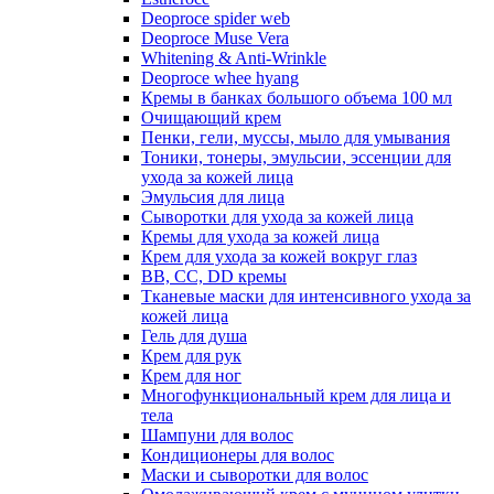
Deoproce spider web
Deoproce Muse Vera
Whitening & Anti-Wrinkle
Deoproce whee hyang
Кремы в банках большого объема 100 мл
Очищающий крем
Пенки, гели, муссы, мыло для умывания
Тоники, тонеры, эмульсии, эссенции для
ухода за кожей лица
Эмульсия для лица
Сыворотки для ухода за кожей лица
Кремы для ухода за кожей лица
Крем для ухода за кожей вокруг глаз
BB, CC, DD кремы
Тканевые маски для интенсивного ухода за
кожей лица
Гель для душа
Крем для рук
Крем для ног
Многофункциональный крем для лица и
тела
Шампуни для волос
Кондиционеры для волос
Маски и сыворотки для волос