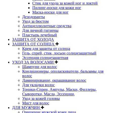
Стик для ухода за кожей ног и локтей
Пилинг-носки для кожи ног
Маска-носки для ног
Дезодоранты
Уход за бюстом
Антицеллюлитные средства
Для личной гигиены
Пластырь лечебный
ЗАЩИТА ОТ ХОЛОДА
ЗАЩИТА ОТ СОЛНЦА
Крем для защиты от солнца
Гель, спрей, стик, лосьон солнцезащитный
Эссенция солнцезащитная
УХОД ЗА ВОЛОСАМИ
Шампуни для волос
Кондиционеры, ополаскиватели, бальзамы для
волос
Ламинирование, окрашивание волос
Для укладки волос
Тоники-Спреи, Ампулы, Маски, Филлеры,
Сыворотки, Масла, Эссенции,
Уход за кожей головы
Мист для волос
ДЛЯ МУЖЧИН
Очищение мужской кожи лица