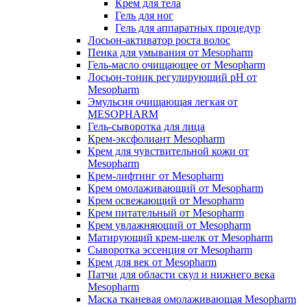
Крем для тела
Гель для ног
Гель для аппаратных процедур
Лосьон-активатор роста волос
Пенка для умывания от Mesopharm
Гель-масло очищающее от Mesopharm
Лосьон-тоник регулирующий рН от
Mesopharm
Эмульсия очищающая легкая от
MESOPHARM
Гель-сыворотка для лица
Крем-эксфолиант Mesopharm
Крем для чувствительной кожи от
Mesopharm
Крем-лифтинг от Mesopharm
Крем омолаживающий от Mesopharm
Крем освежающий от Mesopharm
Крем питательный от Mesopharm
Крем увлажняющий от Mesopharm
Матирующий крем-шелк от Mesopharm
Сыворотка эссенция от Mesopharm
Крем для век от Mesopharm
Патчи для области скул и нижнего века
Mesopharm
Маска тканевая омолаживающая Mesopharm