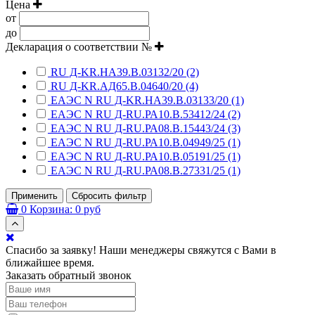
Цена
от
до
Декларация о соответствии №
RU Д-KR.НА39.В.03132/20 (2)
RU Д-KR.АД65.В.04640/20 (4)
ЕАЭС N RU Д-KR.НА39.В.03133/20 (1)
ЕАЭС N RU Д-RU.РА10.В.53412/24 (2)
ЕАЭС N RU Д-RU.РА08.В.15443/24 (3)
ЕАЭС N RU Д-RU.РА10.В.04949/25 (1)
ЕАЭС N RU Д-RU.РА10.В.05191/25 (1)
ЕАЭС N RU Д-RU.РА08.В.27331/25 (1)
Применить
Сбросить фильтр
0
Корзина:
0 руб
Спасибо за заявку! Наши менеджеры свяжутся с Вами в
ближайшее время.
Заказать обратный звонок