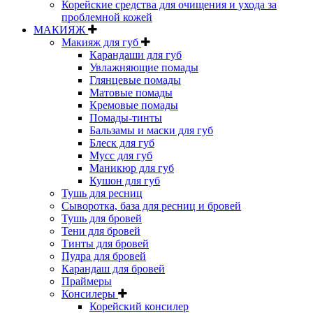
Корейские средства для очищения и ухода за
проблемной кожей
МАКИЯЖ
Макияж для губ
Карандаши для губ
Увлажняющие помады
Глянцевые помады
Матовые помады
Кремовые помады
Помады-тинты
Бальзамы и маски для губ
Блеск для губ
Мусс для губ
Маникюр для губ
Кушон для губ
Тушь для ресниц
Сыворотка, база для ресниц и бровей
Тушь для бровей
Тени для бровей
Тинты для бровей
Пудра для бровей
Карандаш для бровей
Праймеры
Консилеры
Корейский консилер