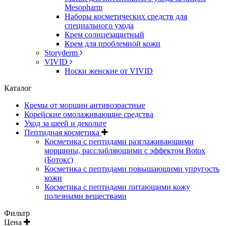
Mesopharm
Наборы косметических средств для
специального ухода
Крем солнцезащитный
Крем для проблемной кожи
Storyderm
VIVID
Носки женские от VIVID
Каталог
Кремы от морщин антивозрастные
Корейские омолаживающие средства
Уход за шеей и декольте
Пептидная косметика
Косметика с пептидами разглаживающими
морщины, расслабляющими с эффектом Botox
(Ботокс)
Косметика с пептидами повышающими упругость
кожи
Косметика с пептидами питающими кожу
полезными веществами
Фильтр
Цена