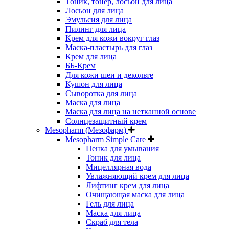
Тоник, тонер, лосьон для лица
Лосьон для лица
Эмульсия для лица
Пилинг для лица
Крем для кожи вокруг глаз
Маска-пластырь для глаз
Крем для лица
ББ-Крем
Для кожи шеи и декольте
Кушон для лица
Сыворотка для лица
Маска для лица
Маска для лица на нетканной основе
Солнцезащитный крем
Mesopharm (Мезофарм)
Mesopharm Simple Care
Пенка для умывания
Тоник для лица
Мицеллярная вода
Увлажняющий крем для лица
Лифтинг крем для лица
Очищающая маска для лица
Гель для лица
Маска для лица
Скраб для тела