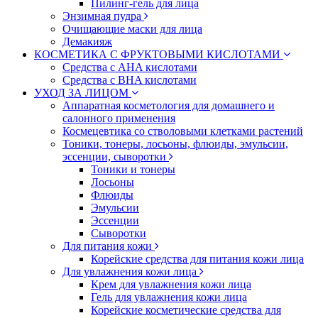
Пилинг-гель для лица
Энзимная пудра
Очищающие маски для лица
Демакияж
КОСМЕТИКА С ФРУКТОВЫМИ КИСЛОТАМИ
Средства с AHA кислотами
Средства с BHA кислотами
УХОД ЗА ЛИЦОМ
Аппаратная косметология для домашнего и
салонного применения
Космецевтика со стволовыми клетками растений
Тоники, тонеры, лосьоны, флюиды, эмульсии,
эссенции, сыворотки
Тоники и тонеры
Лосьоны
Флюиды
Эмульсии
Эссенции
Сыворотки
Для питания кожи
Корейские средства для питания кожи лица
Для увлажнения кожи лица
Крем для увлажнения кожи лица
Гель для увлажнения кожи лица
Корейские косметические средства для