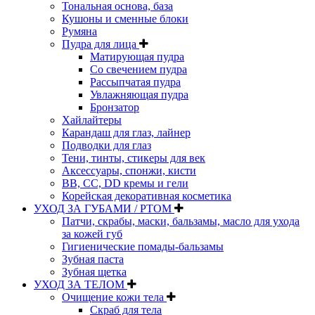
Тональная основа, база
Кушоны и сменные блоки
Румяна
Пудра для лица
Матирующая пудра
Со свечением пудра
Рассыпчатая пудра
Увлажняющая пудра
Бронзатор
Хайлайтеры
Карандаш для глаз, лайнер
Подводки для глаз
Тени, тинты, стикеры для век
Аксессуары, спонжи, кисти
BB, CC, DD кремы и гели
Корейская декоративная косметика
УХОД ЗА ГУБАМИ / РТОМ
Патчи, скрабы, маски, бальзамы, масло для ухода
за кожей губ
Гигиенические помады-бальзамы
Зубная паста
Зубная щетка
УХОД ЗА ТЕЛОМ
Очищение кожи тела
Скраб для тела