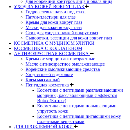
Для коррекции контуров лица и овала лица
УХОД ЗА КОЖЕЙ ВОКРУГ ГЛАЗ
Гидрогелевые патчи под глаза
Патчи-пластыри для глаз
Кремы для кожи вокруг глаз
Маски для кожи вокруг глаз
Стик для ухода за кожей вокруг глаз
Сыворотки, эссенции для кожи вокруг глаз
КОСМЕТИКА С МУЦИНОМ УЛИТКИ
КОСМЕТИКА С КОЛЛАГЕНОМ
АНТИВОЗРАСТНАЯ КОСМЕТИКА
Кремы от морщин антивозрастные
Масло антивозрастное омолаживающее
Корейские омолаживающие средства
Уход за шеей и декольте
Крем массажный
Пептидная косметика
Косметика с пептидами разглаживающими
морщины, расслабляющими с эффектом
Botox (Ботокс)
Косметика с пептидами повышающими
упругость кожи
Косметика с пептидами питающими кожу
полезными веществами
ДЛЯ ПРОБЛЕМНОЙ КОЖИ