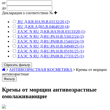
от
до
Декларация о соответствии №
RU Д-KR.НА39.В.03132/20 (2)
RU Д-KR.АД65.В.04640/20 (4)
ЕАЭС N RU Д-KR.НА39.В.03133/20 (1)
ЕАЭС N RU Д-RU.РА10.В.53412/24 (2)
ЕАЭС N RU Д-RU.РА08.В.15443/24 (3)
ЕАЭС N RU Д-RU.РА10.В.04949/25 (1)
ЕАЭС N RU Д-RU.РА10.В.05191/25 (1)
ЕАЭС N RU Д-RU.РА08.В.27331/25 (1)
Сбросить фильтр
АНТИВОЗРАСТНАЯ КОСМЕТИКА
Кремы от морщин
антивозрастные
Фильтр
Кремы от морщин антивозрастные
омолаживающие