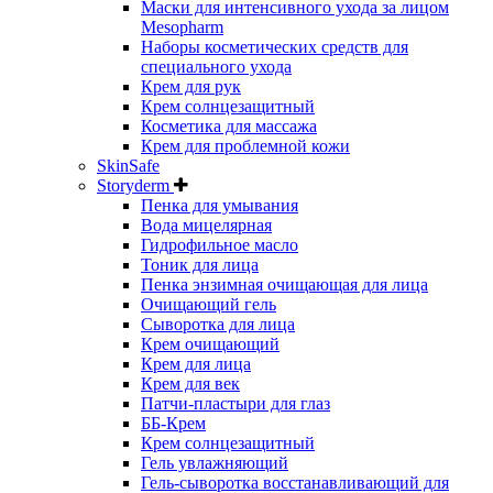
Маски для интенсивного ухода за лицом
Mesopharm
Наборы косметических средств для
специального ухода
Крем для рук
Крем солнцезащитный
Косметика для массажа
Крем для проблемной кожи
SkinSafe
Storyderm
Пенка для умывания
Вода мицелярная
Гидрофильное масло
Тоник для лица
Пенка энзимная очищающая для лица
Очищающий гель
Сыворотка для лица
Крем очищающий
Крем для лица
Крем для век
Патчи-пластыри для глаз
ББ-Крем
Крем солнцезащитный
Гель увлажняющий
Гель-сыворотка восстанавливающий для