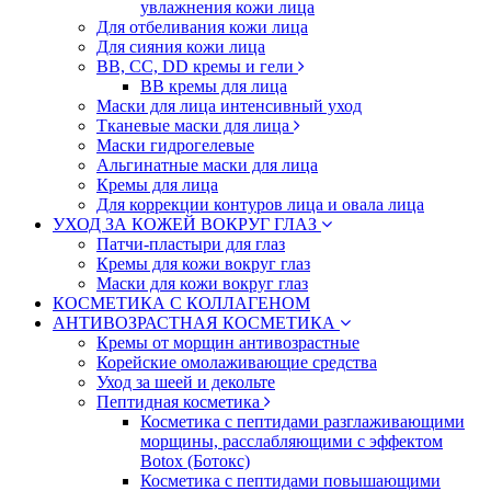
увлажнения кожи лица
Для отбеливания кожи лица
Для сияния кожи лица
BB, CC, DD кремы и гели
BB кремы для лица
Маски для лица интенсивный уход
Тканевые маски для лица
Маски гидрогелевые
Альгинатные маски для лица
Кремы для лица
Для коррекции контуров лица и овала лица
УХОД ЗА КОЖЕЙ ВОКРУГ ГЛАЗ
Патчи-пластыри для глаз
Кремы для кожи вокруг глаз
Маски для кожи вокруг глаз
КОСМЕТИКА С КОЛЛАГЕНОМ
АНТИВОЗРАСТНАЯ КОСМЕТИКА
Кремы от морщин антивозрастные
Корейские омолаживающие средства
Уход за шеей и декольте
Пептидная косметика
Косметика с пептидами разглаживающими
морщины, расслабляющими с эффектом
Botox (Ботокс)
Косметика с пептидами повышающими