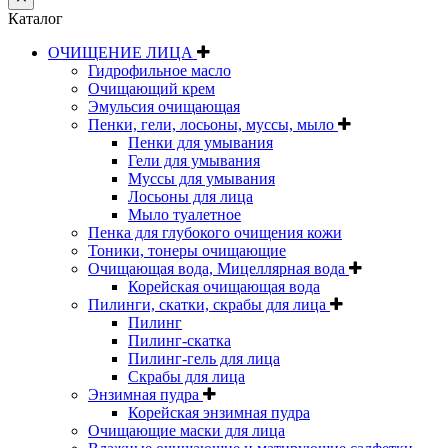
Каталог
ОЧИЩЕНИЕ ЛИЦА
Гидрофильное масло
Очищающий крем
Эмульсия очищающая
Пенки, гели, лосьоны, муссы, мыло
Пенки для умывания
Гели для умывания
Муссы для умывания
Лосьоны для лица
Мыло туалетное
Пенка для глубокого очищения кожи
Тоники, тонеры очищающие
Очищающая вода, Мицеллярная вода
Корейская очищающая вода
Пилинги, скатки, скрабы для лица
Пилинг
Пилинг-скатка
Пилинг-гель для лица
Скрабы для лица
Энзимная пудра
Корейская энзимная пудра
Очищающие маски для лица