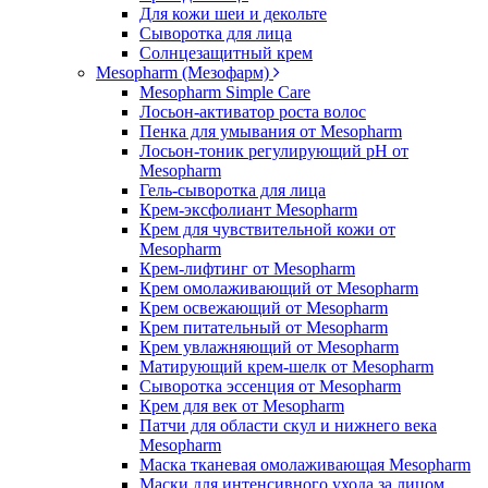
Для кожи шеи и декольте
Сыворотка для лица
Солнцезащитный крем
Mesopharm (Мезофарм)
Mesopharm Simple Care
Лосьон-активатор роста волос
Пенка для умывания от Mesopharm
Лосьон-тоник регулирующий рН от
Mesopharm
Гель-сыворотка для лица
Крем-эксфолиант Mesopharm
Крем для чувствительной кожи от
Mesopharm
Крем-лифтинг от Mesopharm
Крем омолаживающий от Mesopharm
Крем освежающий от Mesopharm
Крем питательный от Mesopharm
Крем увлажняющий от Mesopharm
Матирующий крем-шелк от Mesopharm
Сыворотка эссенция от Mesopharm
Крем для век от Mesopharm
Патчи для области скул и нижнего века
Mesopharm
Маска тканевая омолаживающая Mesopharm
Маски для интенсивного ухода за лицом