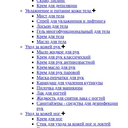
Скраб, пилинг
Крем для депиляции
Увлажнение и питание кожи тела
Мист для тела
Спрей для увлажнения и лифтинга
Лосьон для тела
Гель многофункциональный для тела
Крем для тела
Масло для тела
Уход за кожей рук
Мыло жидкое для рук
Крем для рук классический
Крем для рук антивозрастной
Крем-масло для рук
Крем для рук паровой
Маска-перчатки для рук
Карандаш для удаления кутикулы
Пилочка для маникюра
Лак для ногтей
Жидкость для снятия лака с ногтей
Санитайзеры - средства для дезинфекции
рук
Уход за кожей ног
Крем для ног
Стик для ухода за кожей ног и локтей