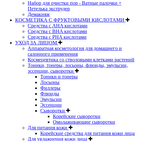
Набор для очистки пор - Ватные палочки +
Петелька экструдер
Демакияж
КОСМЕТИКА С ФРУКТОВЫМИ КИСЛОТАМИ
Средства с AHA кислотами
Средства с BHA кислотами
Средства с PHA кислотами
УХОД ЗА ЛИЦОМ
Аппаратная косметология для домашнего и
салонного применения
Космецевтика со стволовыми клетками растений
Тоники, тонеры, лосьоны, флюиды, эмульсии,
эссенции, сыворотки
Тоники и тонеры
Лосьоны
Филлеры
Флюиды
Эмульсии
Эссенции
Сыворотки
Корейские сыворотки
Омолаживающие сыворотки
Для питания кожи
Корейские средства для питания кожи лица
Для увлажнения кожи лица