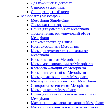
Для кожи шеи и декольте
Сыворотка для лица
Солнцезащитный крем
Mesopharm (Мезофарм)
Mesopharm Simple Care
Лосьон-активатор роста волос
Пенка для умывания от Mesopharm
Лосьон-тоник регулирующий рН от
Mesopharm
Гель-сыворотка для лица
Крем-эксфолиант Mesopharm
Крем для чувствительной кожи от
Mesopharm
Крем-лифтинг от Mesopharm
Крем омолаживающий от Mesopharm
Крем освежающий от Mesopharm
Крем питательный от Mesopharm
Крем увлажняющий от Mesopharm
Матирующий крем-шелк от Mesopharm
Сыворотка эссенция от Mesopharm
Крем для век от Mesopharm
Патчи для области скул и нижнего века
Mesopharm
Маска тканевая омолаживающая Mesopharm
Маски для интенсивного ухода за лицом