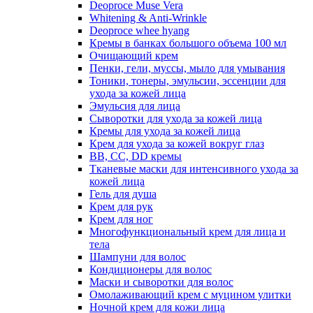
Deoproce Muse Vera
Whitening & Anti-Wrinkle
Deoproce whee hyang
Кремы в банках большого объема 100 мл
Очищающий крем
Пенки, гели, муссы, мыло для умывания
Тоники, тонеры, эмульсии, эссенции для
ухода за кожей лица
Эмульсия для лица
Сыворотки для ухода за кожей лица
Кремы для ухода за кожей лица
Крем для ухода за кожей вокруг глаз
BB, CC, DD кремы
Тканевые маски для интенсивного ухода за
кожей лица
Гель для душа
Крем для рук
Крем для ног
Многофункциональный крем для лица и
тела
Шампуни для волос
Кондиционеры для волос
Маски и сыворотки для волос
Омолаживающий крем с муцином улитки
Ночной крем для кожи лица