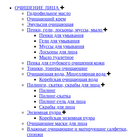
ОЧИЩЕНИЕ ЛИЦА
Гидрофильное масло
Очищающий крем
Эмульсия очищающая
Пенки, гели, лосьоны, муссы, мыло
Пенки для умывания
Гели для умывания
Муссы для умывания
Лосьоны для лица
Мыло туалетное
Пенка для глубокого очищения кожи
Тоники, тонеры очищающие
Очищающая вода, Мицеллярная вода
Корейская очищающая вода
Пилинги, скатки, скрабы для лица
Пилинг
Пилинг-скатка
Пилинг-гель для лица
Скрабы для лица
Энзимная пудра
Корейская энзимная пудра
Очищающие маски для лица
Влажные очищающие и матирующие салфетки,
спонжи