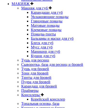
МАКИЯЖ
Макияж для губ
Карандаши для губ
Увлажняющие помады
Глянцевые помады
Матовые помады
Кремовые помады
Помады-тинты
Бальзамы и маски для губ
Блеск для губ
Мусс для губ
Маникюр для губ
Кушон для губ
Тушь для ресниц
Сыворотка, база для ресниц и бровей
Тушь для бровей
Тени для бровей
Тинты для бровей
Пудра для бровей
Карандаш для бровей
Праймеры
Консилеры
Корейский консилер
Тональная основа, база
Кушоны и сменные блоки