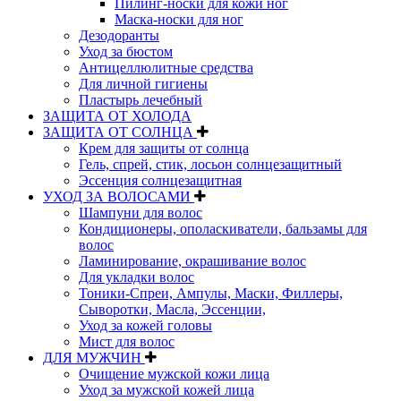
Пилинг-носки для кожи ног
Маска-носки для ног
Дезодоранты
Уход за бюстом
Антицеллюлитные средства
Для личной гигиены
Пластырь лечебный
ЗАЩИТА ОТ ХОЛОДА
ЗАЩИТА ОТ СОЛНЦА
Крем для защиты от солнца
Гель, спрей, стик, лосьон солнцезащитный
Эссенция солнцезащитная
УХОД ЗА ВОЛОСАМИ
Шампуни для волос
Кондиционеры, ополаскиватели, бальзамы для
волос
Ламинирование, окрашивание волос
Для укладки волос
Тоники-Спреи, Ампулы, Маски, Филлеры,
Сыворотки, Масла, Эссенции,
Уход за кожей головы
Мист для волос
ДЛЯ МУЖЧИН
Очищение мужской кожи лица
Уход за мужской кожей лица