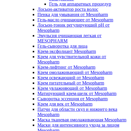
Гель для аппаратных процедур
Лосьон-активатор роста волос
Пенка для умывания от Mesopharm
Гель-масло очищающее от Mesopharm
Лосьон-тоник регулирующий рН от
Mesopharm
Эмульсия очищающая легкая от
MESOPHARM
Гель-сыворотка для лица
Крем-эксфолиант Mesopharm
Крем для чувствительной кожи от
Mesopharm
Крем-лифтинг от Mesopharm
Крем омолаживающий от Mesopharm
Крем освежающий от Mesopharm
Крем питательный от Mesopharm
Крем увлажняющий от Mesopharm
Матирующий крем-шелк от Mesopharm
Сыворотка эссенция от Mesopharm
Крем для век от Mesopharm
Патчи для области скул и нижнего века
Mesopharm
Маска тканевая омолаживающая Mesopharm
Маски для интенсивного ухода за лицом
Mesopharm