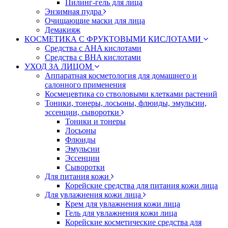
Пилинг-гель для лица
Энзимная пудра
Очищающие маски для лица
Демакияж
КОСМЕТИКА С ФРУКТОВЫМИ КИСЛОТАМИ
Средства с AHA кислотами
Средства с BHA кислотами
УХОД ЗА ЛИЦОМ
Аппаратная косметология для домашнего и
салонного применения
Космецевтика со стволовыми клетками растений
Тоники, тонеры, лосьоны, флюиды, эмульсии,
эссенции, сыворотки
Тоники и тонеры
Лосьоны
Флюиды
Эмульсии
Эссенции
Сыворотки
Для питания кожи
Корейские средства для питания кожи лица
Для увлажнения кожи лица
Крем для увлажнения кожи лица
Гель для увлажнения кожи лица
Корейские косметические средства для