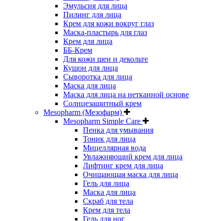
Эмульсия для лица
Пилинг для лица
Крем для кожи вокруг глаз
Маска-пластырь для глаз
Крем для лица
ББ-Крем
Для кожи шеи и декольте
Кушон для лица
Сыворотка для лица
Маска для лица
Маска для лица на нетканной основе
Солнцезащитный крем
Mesopharm (Мезофарм)
Mesopharm Simple Care
Пенка для умывания
Тоник для лица
Мицеллярная вода
Увлажняющий крем для лица
Лифтинг крем для лица
Очищающая маска для лица
Гель для лица
Маска для лица
Скраб для тела
Крем для тела
Гель для ног