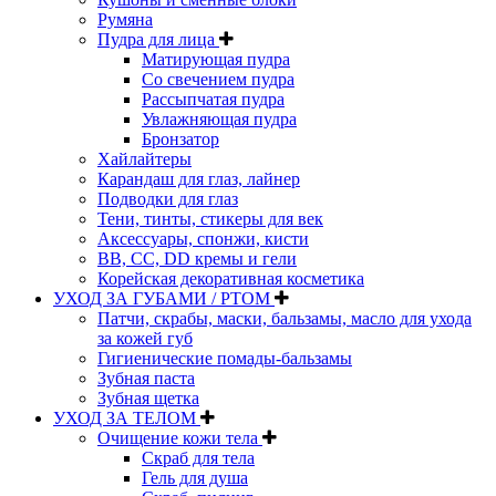
Румяна
Пудра для лица
Матирующая пудра
Со свечением пудра
Рассыпчатая пудра
Увлажняющая пудра
Бронзатор
Хайлайтеры
Карандаш для глаз, лайнер
Подводки для глаз
Тени, тинты, стикеры для век
Аксессуары, спонжи, кисти
BB, CC, DD кремы и гели
Корейская декоративная косметика
УХОД ЗА ГУБАМИ / РТОМ
Патчи, скрабы, маски, бальзамы, масло для ухода
за кожей губ
Гигиенические помады-бальзамы
Зубная паста
Зубная щетка
УХОД ЗА ТЕЛОМ
Очищение кожи тела
Скраб для тела
Гель для душа