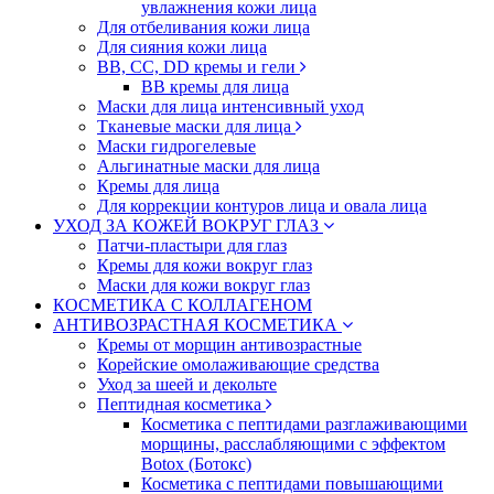
увлажнения кожи лица
Для отбеливания кожи лица
Для сияния кожи лица
BB, CC, DD кремы и гели
BB кремы для лица
Маски для лица интенсивный уход
Тканевые маски для лица
Маски гидрогелевые
Альгинатные маски для лица
Кремы для лица
Для коррекции контуров лица и овала лица
УХОД ЗА КОЖЕЙ ВОКРУГ ГЛАЗ
Патчи-пластыри для глаз
Кремы для кожи вокруг глаз
Маски для кожи вокруг глаз
КОСМЕТИКА С КОЛЛАГЕНОМ
АНТИВОЗРАСТНАЯ КОСМЕТИКА
Кремы от морщин антивозрастные
Корейские омолаживающие средства
Уход за шеей и декольте
Пептидная косметика
Косметика с пептидами разглаживающими
морщины, расслабляющими с эффектом
Botox (Ботокс)
Косметика с пептидами повышающими