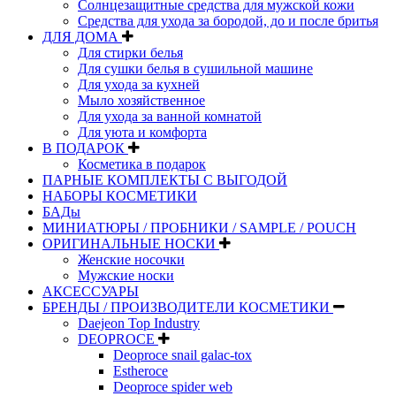
Солнцезащитные средства для мужской кожи
Средства для ухода за бородой, до и после бритья
ДЛЯ ДОМА
Для стирки белья
Для сушки белья в сушильной машине
Для ухода за кухней
Мыло хозяйственное
Для ухода за ванной комнатой
Для уюта и комфорта
В ПОДАРОК
Косметика в подарок
ПАРНЫЕ КОМПЛЕКТЫ С ВЫГОДОЙ
НАБОРЫ КОСМЕТИКИ
БАДы
МИНИАТЮРЫ / ПРОБНИКИ / SAMPLE / POUCH
ОРИГИНАЛЬНЫЕ НОСКИ
Женские носочки
Мужские носки
АКСЕССУАРЫ
БРЕНДЫ / ПРОИЗВОДИТЕЛИ КОСМЕТИКИ
Daejeon Top Industry
DEOPROCE
Deoproce snail galac-tox
Estheroce
Deoproce spider web