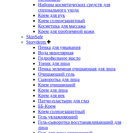
Наборы косметических средств для
специального ухода
Крем для рук
Крем солнцезащитный
Косметика для массажа
Крем для проблемной кожи
SkinSafe
Storyderm
Пенка для умывания
Вода мицелярная
Гидрофильное масло
Тоник для лица
Пенка энзимная очищающая для лица
Очищающий гель
Сыворотка для лица
Крем очищающий
Крем для лица
Крем для век
Патчи-пластыри для глаз
ББ-Крем
Крем солнцезащитный
Гель увлажняющий
Гель-сыворотка восстанавливающий для
лица
Гель для лица очищающий