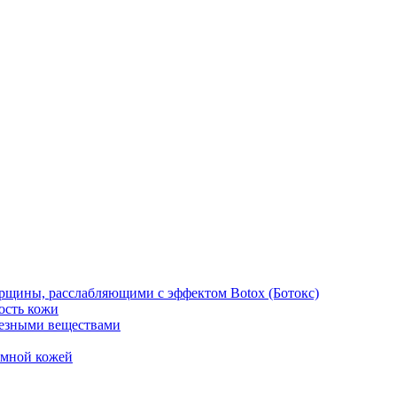
рщины, расслабляющими с эффектом Botox (Ботокс)
ость кожи
езными веществами
емной кожей