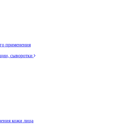
ого применения
нции, сыворотки
нения кожи лица