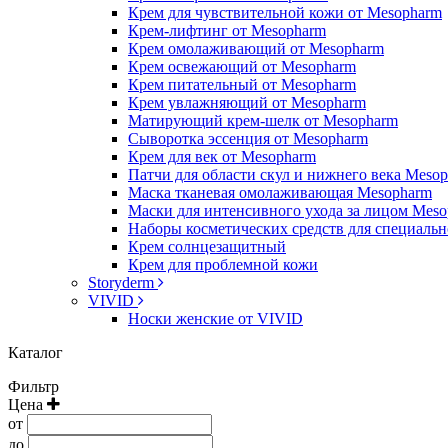
Крем для чувствительной кожи от Mesopharm
Крем-лифтинг от Mesopharm
Крем омолаживающий от Mesopharm
Крем освежающий от Mesopharm
Крем питательный от Mesopharm
Крем увлажняющий от Mesopharm
Матирующий крем-шелк от Mesopharm
Сыворотка эссенция от Mesopharm
Крем для век от Mesopharm
Патчи для области скул и нижнего века Meso
Маска тканевая омолаживающая Mesopharm
Маски для интенсивного ухода за лицом Mes
Наборы косметических средств для специальн
Крем солнцезащитный
Крем для проблемной кожи
Storyderm
VIVID
Носки женские от VIVID
Каталог
Фильтр
Цена
от
до