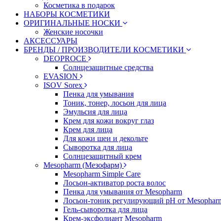
Косметика в подарок
НАБОРЫ КОСМЕТИКИ
ОРИГИНАЛЬНЫЕ НОСКИ
Женские носочки
АКСЕССУАРЫ
БРЕНДЫ / ПРОИЗВОДИТЕЛИ КОСМЕТИКИ
DEOPROCE
Солнцезащитные средства
EVASION
ISOV Sorex
Пенка для умывания
Тоник, тонер, лосьон для лица
Эмульсия для лица
Крем для кожи вокруг глаз
Крем для лица
Для кожи шеи и декольте
Сыворотка для лица
Солнцезащитный крем
Mesopharm (Мезофарм)
Mesopharm Simple Care
Лосьон-активатор роста волос
Пенка для умывания от Mesopharm
Лосьон-тоник регулирующий рН от Mesophar
Гель-сыворотка для лица
Крем-эксфолиант Mesopharm