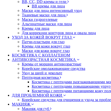
BB, CC, DD кремы и гели
BB кремы для лица
Маски для лица интенсивный уход
Тканевые маски для лица
Маски гидрогелевые
Альгинатные маски для лица
Кремы для лица
Для коррекции контуров лица и овала лица
УХОД ЗА КОЖЕЙ ВОКРУГ ГЛАЗ
Патчи-пластыри для глаз
Кремы для кожи вокруг глаз
Маски для кожи вокруг глаз
КОСМЕТИКА С КОЛЛАГЕНОМ
АНТИВОЗРАСТНАЯ КОСМЕТИКА
Кремы от морщин антивозрастные
Корейские омолаживающие средства
Уход за шеей и декольте
Пептидная косметика
Косметика с пептидами разглаживающими мо
Косметика с пептидами повышающими упруг
Косметика с пептидами питающими кожу пол
ДЛЯ ПРОБЛЕМНОЙ КОЖИ
Корейские средства для очищения и ухода за пробл
МАКИЯЖ
Макияж для губ