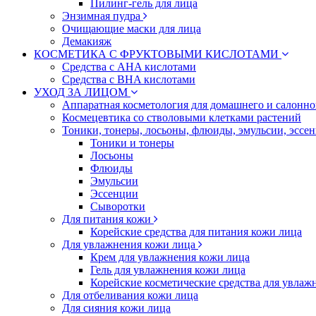
Пилинг-гель для лица
Энзимная пудра
Очищающие маски для лица
Демакияж
КОСМЕТИКА С ФРУКТОВЫМИ КИСЛОТАМИ
Средства с AHA кислотами
Средства с BHA кислотами
УХОД ЗА ЛИЦОМ
Аппаратная косметология для домашнего и салонн
Космецевтика со стволовыми клетками растений
Тоники, тонеры, лосьоны, флюиды, эмульсии, эссе
Тоники и тонеры
Лосьоны
Флюиды
Эмульсии
Эссенции
Сыворотки
Для питания кожи
Корейские средства для питания кожи лица
Для увлажнения кожи лица
Крем для увлажнения кожи лица
Гель для увлажнения кожи лица
Корейские косметические средства для увлаж
Для отбеливания кожи лица
Для сияния кожи лица