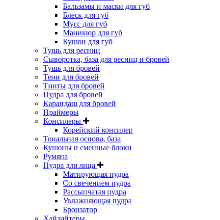
Бальзамы и маски для губ
Блеск для губ
Мусс для губ
Маникюр для губ
Кушон для губ
Тушь для ресниц
Сыворотка, база для ресниц и бровей
Тушь для бровей
Тени для бровей
Тинты для бровей
Пудра для бровей
Карандаш для бровей
Праймеры
Консилеры
Корейский консилер
Тональная основа, база
Кушоны и сменные блоки
Румяна
Пудра для лица
Матирующая пудра
Со свечением пудра
Рассыпчатая пудра
Увлажняющая пудра
Бронзатор
Хайлайтеры