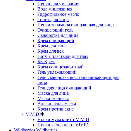
Пенка для умывания
Вода мицелярная
Гидрофильное масло
Тоник для лица
Пенка энзимная очищающая для лица
Очищающий гель
Сыворотка для лица
Крем очищающий
Крем для лица
Крем для век
Патчи-пластыри для глаз
ББ-Крем
Крем солнцезащитный
Гель увлажняющий
Гель-сыворотка восстанавливающий для
лица
Гель для лица очищающий
Маска для лица
Маска тканевая
Альгинатная маска
Крем против акне
VIVID
Носки мужские от VIVID
Носки женские от VIVID
Wildberries Wildberries