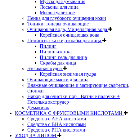
Муссы для умывания
Лосьоны для лица
Мыло туалетное
Пенка для глубокого очищения кожи
Тоники, тонеры очищающие
Очищающая вода, Мицеллярная вода
Корейская очищающая вода
Пилинги, скатки, скрабы для лица
Пилинг
Пилинг-скатка
Пилинг-гель для лица
Скрабы для лица
Энзимная пудра
Корейская энзимная пудра
Очищающие маски для лица
Влажные очищающие и матирующие салфетки,
спонжи
Набор для очистки пор - Ватные палочки +
Петелька экструдер
Демакияж
КОСМЕТИКА С ФРУКТОВЫМИ КИСЛОТАМИ
Средства с AHA кислотами
Средства с BHA кислотами
Средства с PHA кислотами
УХОД ЗА ЛИЦОМ