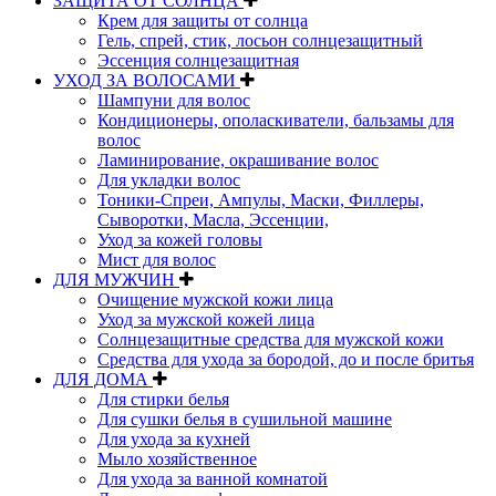
ЗАЩИТА ОТ СОЛНЦА
Крем для защиты от солнца
Гель, спрей, стик, лосьон солнцезащитный
Эссенция солнцезащитная
УХОД ЗА ВОЛОСАМИ
Шампуни для волос
Кондиционеры, ополаскиватели, бальзамы для
волос
Ламинирование, окрашивание волос
Для укладки волос
Тоники-Спреи, Ампулы, Маски, Филлеры,
Сыворотки, Масла, Эссенции,
Уход за кожей головы
Мист для волос
ДЛЯ МУЖЧИН
Очищение мужской кожи лица
Уход за мужской кожей лица
Солнцезащитные средства для мужской кожи
Средства для ухода за бородой, до и после бритья
ДЛЯ ДОМА
Для стирки белья
Для сушки белья в сушильной машине
Для ухода за кухней
Мыло хозяйственное
Для ухода за ванной комнатой