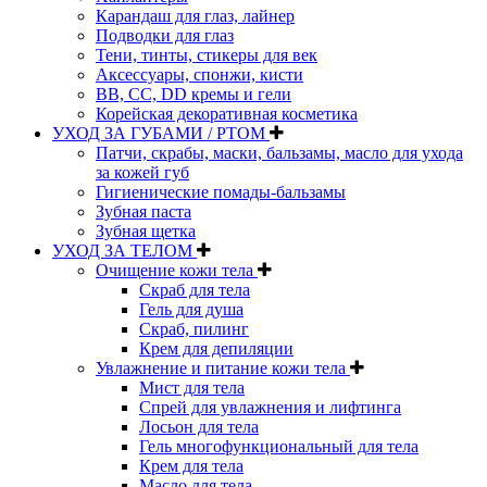
Карандаш для глаз, лайнер
Подводки для глаз
Тени, тинты, стикеры для век
Аксессуары, спонжи, кисти
BB, CC, DD кремы и гели
Корейская декоративная косметика
УХОД ЗА ГУБАМИ / РТОМ
Патчи, скрабы, маски, бальзамы, масло для ухода
за кожей губ
Гигиенические помады-бальзамы
Зубная паста
Зубная щетка
УХОД ЗА ТЕЛОМ
Очищение кожи тела
Скраб для тела
Гель для душа
Скраб, пилинг
Крем для депиляции
Увлажнение и питание кожи тела
Мист для тела
Спрей для увлажнения и лифтинга
Лосьон для тела
Гель многофункциональный для тела
Крем для тела
Масло для тела