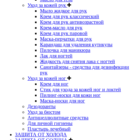
Уход за кожей рук
Мыло жидкое для рук
Крем для рук классический
Крем для рук антивозрастной
Крем-масло для рук
Крем для рук паровой
Маска-перчатки для рук
Карандаш для удаления кутикулы
Пилочка для маникюра
Лак для ногтей
Жидкость для снятия лака с ногтей
Санитайзеры - средства для дезинфекции
рук
Уход за кожей ног
Крем для ног
Стик для ухода за кожей ног и локтей
Пилинг-носки для кожи ног
Маска-носки для ног
Дезодоранты
Уход за бюстом
Антицеллюлитные средства
Для личной гигиены
Пластырь лечебный
ЗАЩИТА ОТ ХОЛОДА