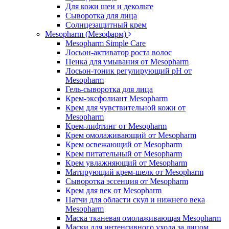
Для кожи шеи и декольте
Сыворотка для лица
Солнцезащитный крем
Mesopharm (Мезофарм)
Mesopharm Simple Care
Лосьон-активатор роста волос
Пенка для умывания от Mesopharm
Лосьон-тоник регулирующий рН от
Mesopharm
Гель-сыворотка для лица
Крем-эксфолиант Mesopharm
Крем для чувствительной кожи от
Mesopharm
Крем-лифтинг от Mesopharm
Крем омолаживающий от Mesopharm
Крем освежающий от Mesopharm
Крем питательный от Mesopharm
Крем увлажняющий от Mesopharm
Матирующий крем-шелк от Mesopharm
Сыворотка эссенция от Mesopharm
Крем для век от Mesopharm
Патчи для области скул и нижнего века
Mesopharm
Маска тканевая омолаживающая Mesopharm
Маски для интенсивного ухода за лицом