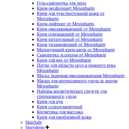
Гель-сыворотка для лица
Крем-эксфолиант Mesopharm
Крем для чувствительной кожи от
Mesopharm
Крем-лифтинг от Mesopharm
Крем омолаживающий от Mesopharm
Крем освежающий от Mesopharm
Крем питательный от Mesopharm
Крем увлажняющий от Mesopharm
Матирующий крем-шелк от Mesopharm
Сыворотка эссенция от Mesopharm
Крем для век от Mesopharm
Патчи для области скул и нижнего века
Mesopharm
Маска тканевая омолаживающая Mesopharm
Маски для интенсивного ухода за лицом
Mesopharm
Наборы косметических средств для
специального ухода
Крем для рук
Крем солнцезащитный
Косметика для массажа
Крем для проблемной кожи
SkinSafe
Storyderm