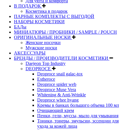
Для уюта и комфорта
В ПОДАРОК
Косметика в подарок
ПАРНЫЕ КОМПЛЕКТЫ С ВЫГОДОЙ
НАБОРЫ КОСМЕТИКИ
БАДы
МИНИАТЮРЫ / ПРОБНИКИ / SAMPLE / POUCH
ОРИГИНАЛЬНЫЕ НОСКИ
Женские носочки
Мужские носки
АКСЕССУАРЫ
БРЕНДЫ / ПРОИЗВОДИТЕЛИ КОСМЕТИКИ
Daejeon Top Industry
DEOPROCE
Deoproce snail galac-tox
Estheroce
Deoproce spider web
Deoproce Muse Vera
Whitening & Anti-Wrinkle
Deoproce whee hyang
Кремы в банках большого объема 100 мл
Очищающий крем
Пенки, гели, муссы, мыло для умывания
Тоники, тонеры, эмульсии, эссенции для
ухода за кожей лица