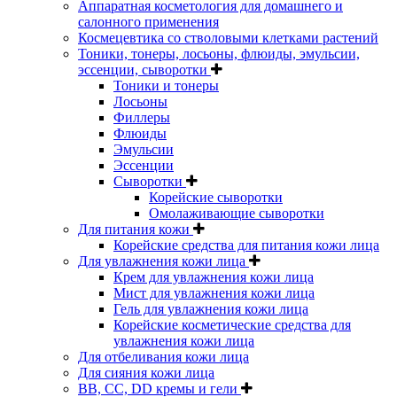
Аппаратная косметология для домашнего и
салонного применения
Космецевтика со стволовыми клетками растений
Тоники, тонеры, лосьоны, флюиды, эмульсии,
эссенции, сыворотки
Тоники и тонеры
Лосьоны
Филлеры
Флюиды
Эмульсии
Эссенции
Сыворотки
Корейские сыворотки
Омолаживающие сыворотки
Для питания кожи
Корейские средства для питания кожи лица
Для увлажнения кожи лица
Крем для увлажнения кожи лица
Мист для увлажнения кожи лица
Гель для увлажнения кожи лица
Корейские косметические средства для
увлажнения кожи лица
Для отбеливания кожи лица
Для сияния кожи лица
BB, CC, DD кремы и гели