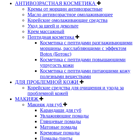
АНТИВОЗРАСТНАЯ КОСМЕТИКА
Кремы от морщин антивозрастные
Масло антивозрастное омолаживающее
Корейские омолаживающие средства
Уход за шеей и декольте
Крем массажный
Пептидная косметика
Косметика с пептидами разглаживающими
морщины, расслабляющими с эффектом
Botox (Ботокс)
Косметика с пептидами повышающими
упругость кожи
Косметика с пептидами питающими кожу
полезными веществами
ДЛЯ ПРОБЛЕМНОЙ КОЖИ
Корейские средства для очищения и ухода за
проблемной кожей
МАКИЯЖ
Макияж для губ
Карандаши для губ
Увлажняющие помады
Глянцевые помады
Матовые помады
Кремовые помады
Помады-тинты