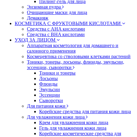
Пилинг-гель для лица
Энзимная пудра
Очищающие маски для лица
Демакияж
КОСМЕТИКА С ФРУКТОВЫМИ КИСЛОТАМИ
Средства с AHA кислотами
Средства с BHA кислотами
УХОД ЗА ЛИЦОМ
Аппаратная косметология для домашнего и
салонного применения
Космецевтика со стволовыми клетками растений
Тоники, тонеры, лосьоны, флюиды, эмульсии,
эссенции, сыворотки
Тоники и тонеры
Лосьоны
Флюиды
Эмульсии
Эссенции
Сыворотки
Для питания кожи
Корейские средства для питания кожи лица
Для увлажнения кожи лица
Крем для увлажнения кожи лица
Гель для увлажнения кожи лица
Корейские косметические средства для