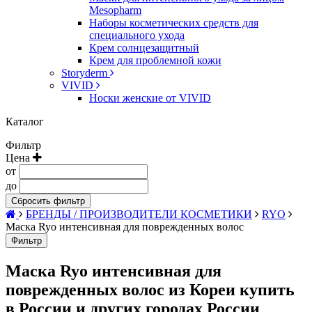
Mesopharm
Наборы косметических средств для
специального ухода
Крем солнцезащитный
Крем для проблемной кожи
Storyderm
VIVID
Носки женские от VIVID
Каталог
Фильтр
Цена
от
до
Сбросить фильтр
БРЕНДЫ / ПРОИЗВОДИТЕЛИ КОСМЕТИКИ
RYO
Маска Ryo интенсивная для поврежденных волос
Фильтр
Маска Ryo интенсивная для
поврежденных волос из Кореи купить
в России и других городах России