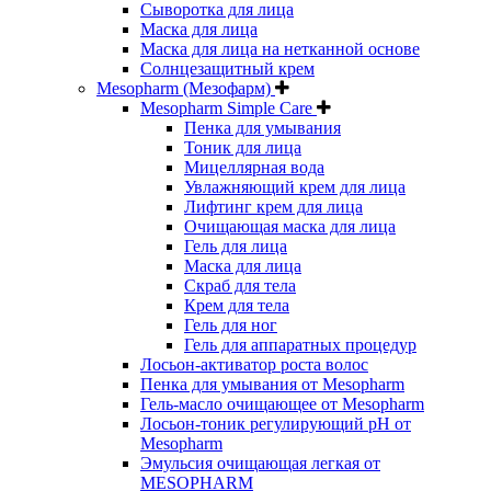
Сыворотка для лица
Маска для лица
Маска для лица на нетканной основе
Солнцезащитный крем
Mesopharm (Мезофарм)
Mesopharm Simple Care
Пенка для умывания
Тоник для лица
Мицеллярная вода
Увлажняющий крем для лица
Лифтинг крем для лица
Очищающая маска для лица
Гель для лица
Маска для лица
Скраб для тела
Крем для тела
Гель для ног
Гель для аппаратных процедур
Лосьон-активатор роста волос
Пенка для умывания от Mesopharm
Гель-масло очищающее от Mesopharm
Лосьон-тоник регулирующий рН от
Mesopharm
Эмульсия очищающая легкая от
MESOPHARM