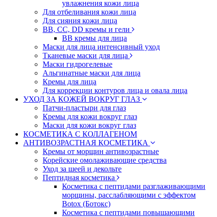
увлажнения кожи лица
Для отбеливания кожи лица
Для сияния кожи лица
BB, CC, DD кремы и гели
BB кремы для лица
Маски для лица интенсивный уход
Тканевые маски для лица
Маски гидрогелевые
Альгинатные маски для лица
Кремы для лица
Для коррекции контуров лица и овала лица
УХОД ЗА КОЖЕЙ ВОКРУГ ГЛАЗ
Патчи-пластыри для глаз
Кремы для кожи вокруг глаз
Маски для кожи вокруг глаз
КОСМЕТИКА С КОЛЛАГЕНОМ
АНТИВОЗРАСТНАЯ КОСМЕТИКА
Кремы от морщин антивозрастные
Корейские омолаживающие средства
Уход за шеей и декольте
Пептидная косметика
Косметика с пептидами разглаживающими
морщины, расслабляющими с эффектом
Botox (Ботокс)
Косметика с пептидами повышающими