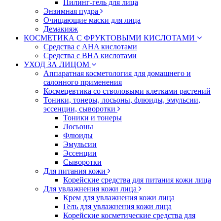
Пилинг-гель для лица
Энзимная пудра
Очищающие маски для лица
Демакияж
КОСМЕТИКА С ФРУКТОВЫМИ КИСЛОТАМИ
Средства с AHA кислотами
Средства с BHA кислотами
УХОД ЗА ЛИЦОМ
Аппаратная косметология для домашнего и
салонного применения
Космецевтика со стволовыми клетками растений
Тоники, тонеры, лосьоны, флюиды, эмульсии,
эссенции, сыворотки
Тоники и тонеры
Лосьоны
Флюиды
Эмульсии
Эссенции
Сыворотки
Для питания кожи
Корейские средства для питания кожи лица
Для увлажнения кожи лица
Крем для увлажнения кожи лица
Гель для увлажнения кожи лица
Корейские косметические средства для