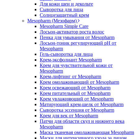
Для кожи шеи и декольте
Сыворотка для лица
Солнцезащитный крем
Mesopharm (Мезофарм)
Mesopharm Simple Care
Лосьон-активатор роста волос
Пенка для умывания от Mesopharm
Лосьон-тоник регулирующий рН от
Mesopharm
Гель-сыворотка для лица
Крем-эксфолиант Mesopharm
Крем для чувствительной кожи от
Mesopharm
Крем-лифтинг от Mesopharm
Крем омолаживающий от Mesopharm
Крем освежающий от Mesopharm
Крем питательный от Mesopharm
Крем увлажняющий от Mesopharm
Матирующий крем-шелк от Mesopharm
Сыворотка эссенция от Mesopharm
Крем для век от Mesopharm
Патчи для области скул и нижнего века
Mesopharm
Маска тканевая омолаживающая Mesopharm
Маски для интенсивного ухода за лицом