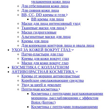
увлажнения кожи лица
Для отбеливания кожи лица
Для сияния кожи лица
BB, CC, DD кремы и гели
BB кремы для лица
Маски для лица интенсивный уход
Тканевые маски для лица
Маски гидрогелевые
Альгинатные маски для лица
Кремы для лица
Для коррекции контуров лица и овала лица
УХОД ЗА КОЖЕЙ ВОКРУГ ГЛАЗ
Патчи-пластыри для глаз
Кремы для кожи вокруг глаз
Маски для кожи вокруг глаз
КОСМЕТИКА С КОЛЛАГЕНОМ
АНТИВОЗРАСТНАЯ КОСМЕТИКА
Кремы от морщин антивозрастные
Корейские омолаживающие средства
Уход за шеей и декольте
Пептидная косметика
Косметика с пептидами разглаживающими
морщины, расслабляющими с эффектом
Botox (Ботокс)
Косметика с пептидами повышающими