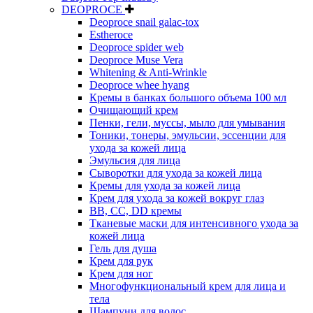
DEOPROCE
Deoproce snail galac-tox
Estheroce
Deoproce spider web
Deoproce Muse Vera
Whitening & Anti-Wrinkle
Deoproce whee hyang
Кремы в банках большого объема 100 мл
Очищающий крем
Пенки, гели, муссы, мыло для умывания
Тоники, тонеры, эмульсии, эссенции для
ухода за кожей лица
Эмульсия для лица
Сыворотки для ухода за кожей лица
Кремы для ухода за кожей лица
Крем для ухода за кожей вокруг глаз
BB, CC, DD кремы
Тканевые маски для интенсивного ухода за
кожей лица
Гель для душа
Крем для рук
Крем для ног
Многофункциональный крем для лица и
тела
Шампуни для волос