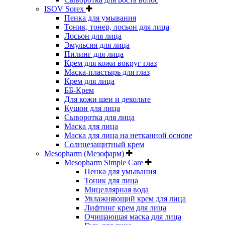
ISOV Sorex
Пенка для умывания
Тоник, тонер, лосьон для лица
Лосьон для лица
Эмульсия для лица
Пилинг для лица
Крем для кожи вокруг глаз
Маска-пластырь для глаз
Крем для лица
ББ-Крем
Для кожи шеи и декольте
Кушон для лица
Сыворотка для лица
Маска для лица
Маска для лица на нетканной основе
Солнцезащитный крем
Mesopharm (Мезофарм)
Mesopharm Simple Care
Пенка для умывания
Тоник для лица
Мицеллярная вода
Увлажняющий крем для лица
Лифтинг крем для лица
Очищающая маска для лица