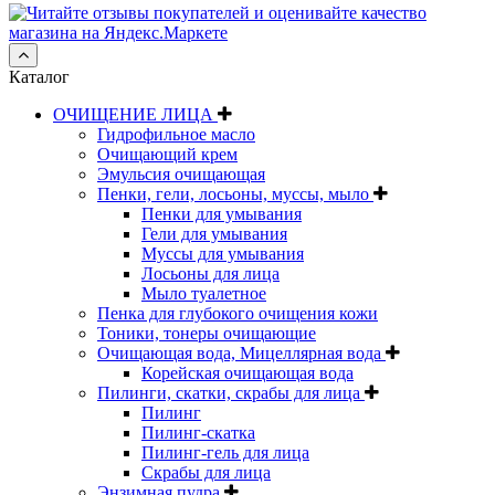
Каталог
ОЧИЩЕНИЕ ЛИЦА
Гидрофильное масло
Очищающий крем
Эмульсия очищающая
Пенки, гели, лосьоны, муссы, мыло
Пенки для умывания
Гели для умывания
Муссы для умывания
Лосьоны для лица
Мыло туалетное
Пенка для глубокого очищения кожи
Тоники, тонеры очищающие
Очищающая вода, Мицеллярная вода
Корейская очищающая вода
Пилинги, скатки, скрабы для лица
Пилинг
Пилинг-скатка
Пилинг-гель для лица
Скрабы для лица
Энзимная пудра