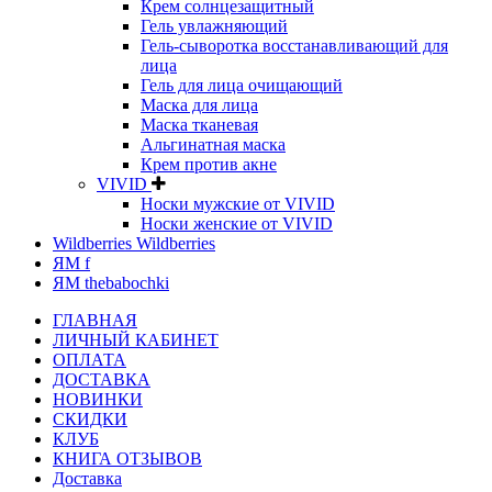
Крем солнцезащитный
Гель увлажняющий
Гель-сыворотка восстанавливающий для
лица
Гель для лица очищающий
Маска для лица
Маска тканевая
Альгинатная маска
Крем против акне
VIVID
Носки мужские от VIVID
Носки женские от VIVID
Wildberries Wildberries
ЯМ f
ЯМ thebabochki
ГЛАВНАЯ
ЛИЧНЫЙ КАБИНЕТ
ОПЛАТА
ДОСТАВКА
НОВИНКИ
СКИДКИ
КЛУБ
КНИГА ОТЗЫВОВ
Доставка