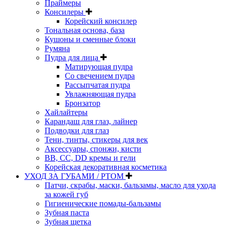
Праймеры
Консилеры
Корейский консилер
Тональная основа, база
Кушоны и сменные блоки
Румяна
Пудра для лица
Матирующая пудра
Со свечением пудра
Рассыпчатая пудра
Увлажняющая пудра
Бронзатор
Хайлайтеры
Карандаш для глаз, лайнер
Подводки для глаз
Тени, тинты, стикеры для век
Аксессуары, спонжи, кисти
BB, CC, DD кремы и гели
Корейская декоративная косметика
УХОД ЗА ГУБАМИ / РТОМ
Патчи, скрабы, маски, бальзамы, масло для ухода
за кожей губ
Гигиенические помады-бальзамы
Зубная паста
Зубная щетка