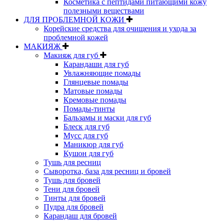
Косметика с пептидами питающими кожу
полезными веществами
ДЛЯ ПРОБЛЕМНОЙ КОЖИ
Корейские средства для очищения и ухода за
проблемной кожей
МАКИЯЖ
Макияж для губ
Карандаши для губ
Увлажняющие помады
Глянцевые помады
Матовые помады
Кремовые помады
Помады-тинты
Бальзамы и маски для губ
Блеск для губ
Мусс для губ
Маникюр для губ
Кушон для губ
Тушь для ресниц
Сыворотка, база для ресниц и бровей
Тушь для бровей
Тени для бровей
Тинты для бровей
Пудра для бровей
Карандаш для бровей