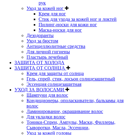
рук
Уход за кожей ног
Крем для ног
Стик для ухода за кожей ног и локтей
Пилинг-носки для кожи ног
Маска-носки для ног
Дезодоранты
Уход за бюстом
Антицеллюлитные средства
Для личной гигиены
Пластырь лечебный
ЗАЩИТА ОТ ХОЛОДА
ЗАЩИТА ОТ СОЛНЦА
Крем для защиты от солнца
Гель, спрей, стик, лосьон солнцезащитный
Эссенция солнцезащитная
УХОД ЗА ВОЛОСАМИ
Шампуни для волос
Кондиционеры, ополаскиватели, бальзамы для
волос
Ламинирование, окрашивание волос
Для укладки волос
Тоники-Спреи, Ампулы, Маски, Филлеры,
Сыворотки, Масла, Эссенции,
Уход за кожей головы