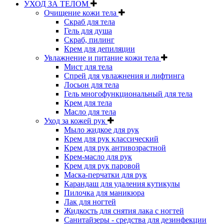
УХОД ЗА ТЕЛОМ
Очищение кожи тела
Скраб для тела
Гель для душа
Скраб, пилинг
Крем для депиляции
Увлажнение и питание кожи тела
Мист для тела
Спрей для увлажнения и лифтинга
Лосьон для тела
Гель многофункциональный для тела
Крем для тела
Масло для тела
Уход за кожей рук
Мыло жидкое для рук
Крем для рук классический
Крем для рук антивозрастной
Крем-масло для рук
Крем для рук паровой
Маска-перчатки для рук
Карандаш для удаления кутикулы
Пилочка для маникюра
Лак для ногтей
Жидкость для снятия лака с ногтей
Санитайзеры - средства для дезинфекции