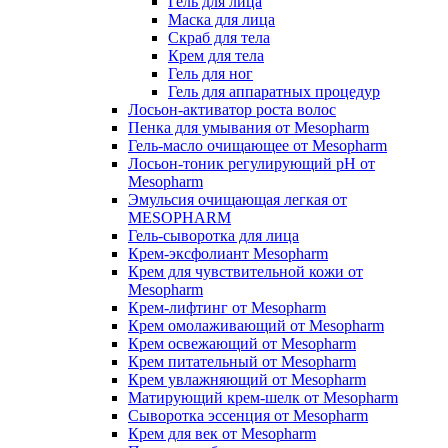
Гель для лица
Маска для лица
Скраб для тела
Крем для тела
Гель для ног
Гель для аппаратных процедур
Лосьон-активатор роста волос
Пенка для умывания от Mesopharm
Гель-масло очищающее от Mesopharm
Лосьон-тоник регулирующий рН от
Mesopharm
Эмульсия очищающая легкая от
MESOPHARM
Гель-сыворотка для лица
Крем-эксфолиант Mesopharm
Крем для чувствительной кожи от
Mesopharm
Крем-лифтинг от Mesopharm
Крем омолаживающий от Mesopharm
Крем освежающий от Mesopharm
Крем питательный от Mesopharm
Крем увлажняющий от Mesopharm
Матирующий крем-шелк от Mesopharm
Сыворотка эссенция от Mesopharm
Крем для век от Mesopharm