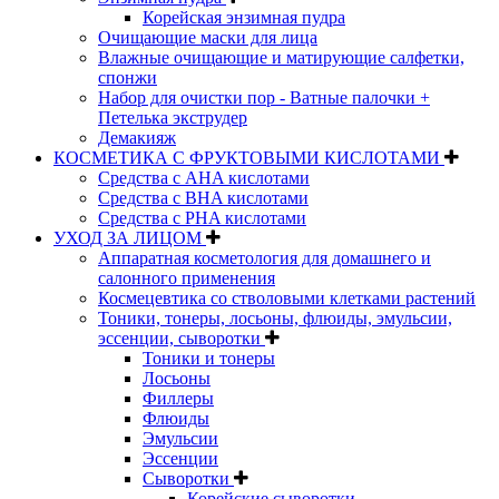
Корейская энзимная пудра
Очищающие маски для лица
Влажные очищающие и матирующие салфетки,
спонжи
Набор для очистки пор - Ватные палочки +
Петелька экструдер
Демакияж
КОСМЕТИКА С ФРУКТОВЫМИ КИСЛОТАМИ
Средства с AHA кислотами
Средства с BHA кислотами
Средства с PHA кислотами
УХОД ЗА ЛИЦОМ
Аппаратная косметология для домашнего и
салонного применения
Космецевтика со стволовыми клетками растений
Тоники, тонеры, лосьоны, флюиды, эмульсии,
эссенции, сыворотки
Тоники и тонеры
Лосьоны
Филлеры
Флюиды
Эмульсии
Эссенции
Сыворотки
Корейские сыворотки