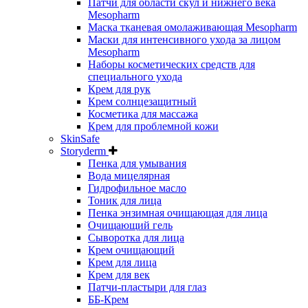
Патчи для области скул и нижнего века
Mesopharm
Маска тканевая омолаживающая Mesopharm
Маски для интенсивного ухода за лицом
Mesopharm
Наборы косметических средств для
специального ухода
Крем для рук
Крем солнцезащитный
Косметика для массажа
Крем для проблемной кожи
SkinSafe
Storyderm
Пенка для умывания
Вода мицелярная
Гидрофильное масло
Тоник для лица
Пенка энзимная очищающая для лица
Очищающий гель
Сыворотка для лица
Крем очищающий
Крем для лица
Крем для век
Патчи-пластыри для глаз
ББ-Крем