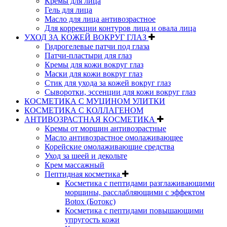
Кремы для лица
Гель для лица
Масло для лица антивозрастное
Для коррекции контуров лица и овала лица
УХОД ЗА КОЖЕЙ ВОКРУГ ГЛАЗ
Гидрогелевые патчи под глаза
Патчи-пластыри для глаз
Кремы для кожи вокруг глаз
Маски для кожи вокруг глаз
Стик для ухода за кожей вокруг глаз
Сыворотки, эссенции для кожи вокруг глаз
КОСМЕТИКА С МУЦИНОМ УЛИТКИ
КОСМЕТИКА С КОЛЛАГЕНОМ
АНТИВОЗРАСТНАЯ КОСМЕТИКА
Кремы от морщин антивозрастные
Масло антивозрастное омолаживающее
Корейские омолаживающие средства
Уход за шеей и декольте
Крем массажный
Пептидная косметика
Косметика с пептидами разглаживающими
морщины, расслабляющими с эффектом
Botox (Ботокс)
Косметика с пептидами повышающими
упругость кожи