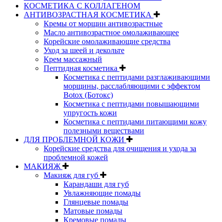
КОСМЕТИКА С КОЛЛАГЕНОМ
АНТИВОЗРАСТНАЯ КОСМЕТИКА
Кремы от морщин антивозрастные
Масло антивозрастное омолаживающее
Корейские омолаживающие средства
Уход за шеей и декольте
Крем массажный
Пептидная косметика
Косметика с пептидами разглаживающими
морщины, расслабляющими с эффектом
Botox (Ботокс)
Косметика с пептидами повышающими
упругость кожи
Косметика с пептидами питающими кожу
полезными веществами
ДЛЯ ПРОБЛЕМНОЙ КОЖИ
Корейские средства для очищения и ухода за
проблемной кожей
МАКИЯЖ
Макияж для губ
Карандаши для губ
Увлажняющие помады
Глянцевые помады
Матовые помады
Кремовые помады