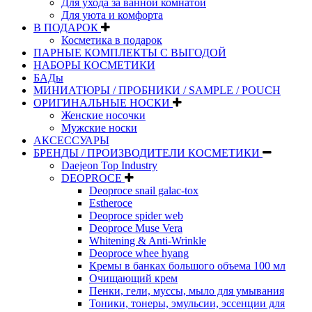
Для ухода за ванной комнатой
Для уюта и комфорта
В ПОДАРОК
Косметика в подарок
ПАРНЫЕ КОМПЛЕКТЫ С ВЫГОДОЙ
НАБОРЫ КОСМЕТИКИ
БАДы
МИНИАТЮРЫ / ПРОБНИКИ / SAMPLE / POUCH
ОРИГИНАЛЬНЫЕ НОСКИ
Женские носочки
Мужские носки
АКСЕССУАРЫ
БРЕНДЫ / ПРОИЗВОДИТЕЛИ КОСМЕТИКИ
Daejeon Top Industry
DEOPROCE
Deoproce snail galac-tox
Estheroce
Deoproce spider web
Deoproce Muse Vera
Whitening & Anti-Wrinkle
Deoproce whee hyang
Кремы в банках большого объема 100 мл
Очищающий крем
Пенки, гели, муссы, мыло для умывания
Тоники, тонеры, эмульсии, эссенции для