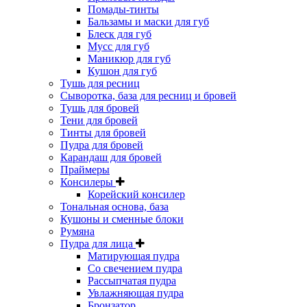
Помады-тинты
Бальзамы и маски для губ
Блеск для губ
Мусс для губ
Маникюр для губ
Кушон для губ
Тушь для ресниц
Сыворотка, база для ресниц и бровей
Тушь для бровей
Тени для бровей
Тинты для бровей
Пудра для бровей
Карандаш для бровей
Праймеры
Консилеры
Корейский консилер
Тональная основа, база
Кушоны и сменные блоки
Румяна
Пудра для лица
Матирующая пудра
Со свечением пудра
Рассыпчатая пудра
Увлажняющая пудра
Бронзатор