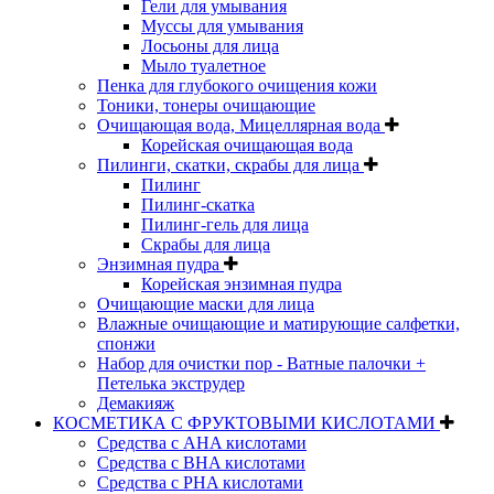
Гели для умывания
Муссы для умывания
Лосьоны для лица
Мыло туалетное
Пенка для глубокого очищения кожи
Тоники, тонеры очищающие
Очищающая вода, Мицеллярная вода
Корейская очищающая вода
Пилинги, скатки, скрабы для лица
Пилинг
Пилинг-скатка
Пилинг-гель для лица
Скрабы для лица
Энзимная пудра
Корейская энзимная пудра
Очищающие маски для лица
Влажные очищающие и матирующие салфетки,
спонжи
Набор для очистки пор - Ватные палочки +
Петелька экструдер
Демакияж
КОСМЕТИКА С ФРУКТОВЫМИ КИСЛОТАМИ
Средства с AHA кислотами
Средства с BHA кислотами
Средства с PHA кислотами