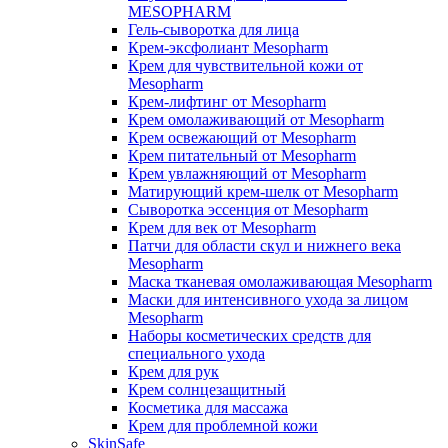
MESOPHARM
Гель-сыворотка для лица
Крем-эксфолиант Mesopharm
Крем для чувствительной кожи от
Mesopharm
Крем-лифтинг от Mesopharm
Крем омолаживающий от Mesopharm
Крем освежающий от Mesopharm
Крем питательный от Mesopharm
Крем увлажняющий от Mesopharm
Матирующий крем-шелк от Mesopharm
Сыворотка эссенция от Mesopharm
Крем для век от Mesopharm
Патчи для области скул и нижнего века
Mesopharm
Маска тканевая омолаживающая Mesopharm
Маски для интенсивного ухода за лицом
Mesopharm
Наборы косметических средств для
специального ухода
Крем для рук
Крем солнцезащитный
Косметика для массажа
Крем для проблемной кожи
SkinSafe