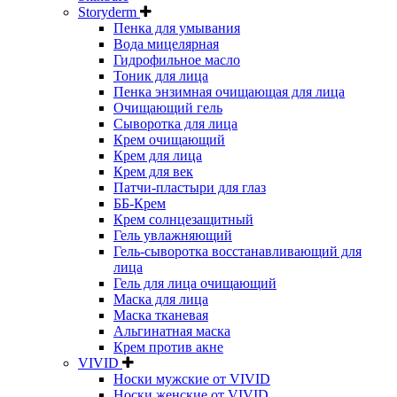
Storyderm
Пенка для умывания
Вода мицелярная
Гидрофильное масло
Тоник для лица
Пенка энзимная очищающая для лица
Очищающий гель
Сыворотка для лица
Крем очищающий
Крем для лица
Крем для век
Патчи-пластыри для глаз
ББ-Крем
Крем солнцезащитный
Гель увлажняющий
Гель-сыворотка восстанавливающий для
лица
Гель для лица очищающий
Маска для лица
Маска тканевая
Альгинатная маска
Крем против акне
VIVID
Носки мужские от VIVID
Носки женские от VIVID