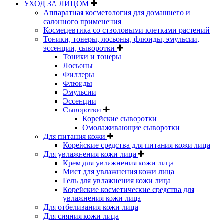
УХОД ЗА ЛИЦОМ
Аппаратная косметология для домашнего и
салонного применения
Космецевтика со стволовыми клетками растений
Тоники, тонеры, лосьоны, флюиды, эмульсии,
эссенции, сыворотки
Тоники и тонеры
Лосьоны
Филлеры
Флюиды
Эмульсии
Эссенции
Сыворотки
Корейские сыворотки
Омолаживающие сыворотки
Для питания кожи
Корейские средства для питания кожи лица
Для увлажнения кожи лица
Крем для увлажнения кожи лица
Мист для увлажнения кожи лица
Гель для увлажнения кожи лица
Корейские косметические средства для
увлажнения кожи лица
Для отбеливания кожи лица
Для сияния кожи лица