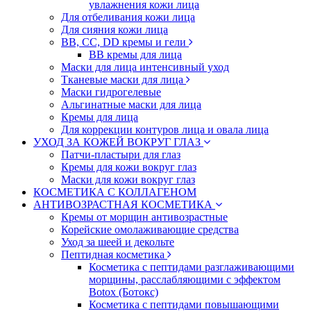
увлажнения кожи лица
Для отбеливания кожи лица
Для сияния кожи лица
BB, CC, DD кремы и гели
BB кремы для лица
Маски для лица интенсивный уход
Тканевые маски для лица
Маски гидрогелевые
Альгинатные маски для лица
Кремы для лица
Для коррекции контуров лица и овала лица
УХОД ЗА КОЖЕЙ ВОКРУГ ГЛАЗ
Патчи-пластыри для глаз
Кремы для кожи вокруг глаз
Маски для кожи вокруг глаз
КОСМЕТИКА С КОЛЛАГЕНОМ
АНТИВОЗРАСТНАЯ КОСМЕТИКА
Кремы от морщин антивозрастные
Корейские омолаживающие средства
Уход за шеей и декольте
Пептидная косметика
Косметика с пептидами разглаживающими
морщины, расслабляющими с эффектом
Botox (Ботокс)
Косметика с пептидами повышающими