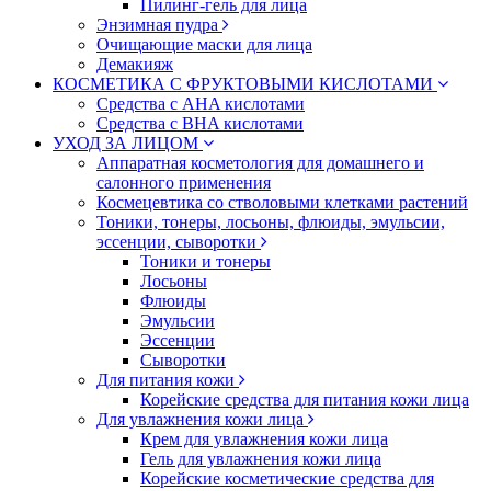
Пилинг-гель для лица
Энзимная пудра
Очищающие маски для лица
Демакияж
КОСМЕТИКА С ФРУКТОВЫМИ КИСЛОТАМИ
Средства с AHA кислотами
Средства с BHA кислотами
УХОД ЗА ЛИЦОМ
Аппаратная косметология для домашнего и
салонного применения
Космецевтика со стволовыми клетками растений
Тоники, тонеры, лосьоны, флюиды, эмульсии,
эссенции, сыворотки
Тоники и тонеры
Лосьоны
Флюиды
Эмульсии
Эссенции
Сыворотки
Для питания кожи
Корейские средства для питания кожи лица
Для увлажнения кожи лица
Крем для увлажнения кожи лица
Гель для увлажнения кожи лица
Корейские косметические средства для