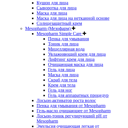
Кушон для лица
Сыворотка для лица
Маска для лица
Маска для лица на нетканной основе
Солнцезащитный крем
Mesopharm (Мезофарм)
Mesopharm Simple Care
Пенка для умывания
Тоник для лица
Мицеллярная вода
Увлажняющий крем для лица
Лифтинг крем для лица
Очищающая маска для лица
Гель для лица
Маска для лица
Скраб для тела
Крем для тела
Гель для ног
Гель для аппаратных процедур
Лосьон-активатор роста волос
Пенка для умывания от Mesopharm
Гель-масло очищающее от Mesopharm
Лосьон-тоник регулирующий рН от
Mesopharm
Эмульсия очищающая легкая от