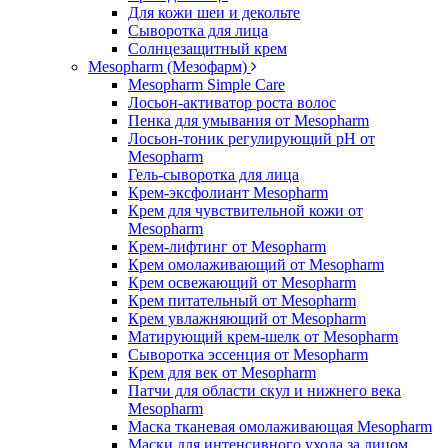
Для кожи шеи и декольте
Сыворотка для лица
Солнцезащитный крем
Mesopharm (Мезофарм)
Mesopharm Simple Care
Лосьон-активатор роста волос
Пенка для умывания от Mesopharm
Лосьон-тоник регулирующий рН от
Mesopharm
Гель-сыворотка для лица
Крем-эксфолиант Mesopharm
Крем для чувствительной кожи от
Mesopharm
Крем-лифтинг от Mesopharm
Крем омолаживающий от Mesopharm
Крем освежающий от Mesopharm
Крем питательный от Mesopharm
Крем увлажняющий от Mesopharm
Матирующий крем-шелк от Mesopharm
Сыворотка эссенция от Mesopharm
Крем для век от Mesopharm
Патчи для области скул и нижнего века
Mesopharm
Маска тканевая омолаживающая Mesopharm
Маски для интенсивного ухода за лицом