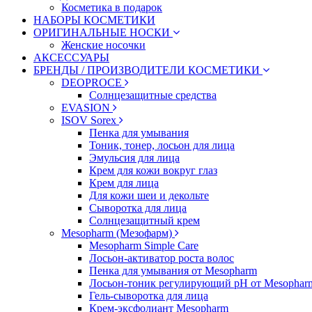
Косметика в подарок
НАБОРЫ КОСМЕТИКИ
ОРИГИНАЛЬНЫЕ НОСКИ
Женские носочки
АКСЕССУАРЫ
БРЕНДЫ / ПРОИЗВОДИТЕЛИ КОСМЕТИКИ
DEOPROCE
Солнцезащитные средства
EVASION
ISOV Sorex
Пенка для умывания
Тоник, тонер, лосьон для лица
Эмульсия для лица
Крем для кожи вокруг глаз
Крем для лица
Для кожи шеи и декольте
Сыворотка для лица
Солнцезащитный крем
Mesopharm (Мезофарм)
Mesopharm Simple Care
Лосьон-активатор роста волос
Пенка для умывания от Mesopharm
Лосьон-тоник регулирующий рН от Mesophar
Гель-сыворотка для лица
Крем-эксфолиант Mesopharm