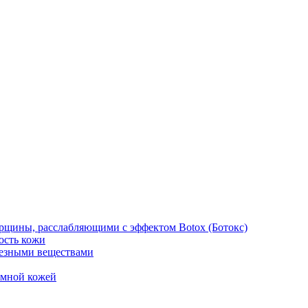
рщины, расслабляющими с эффектом Botox (Ботокс)
ость кожи
езными веществами
емной кожей