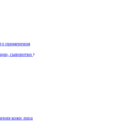
ого применения
нции, сыворотки
нения кожи лица