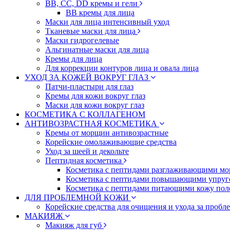
BB, CC, DD кремы и гели
BB кремы для лица
Маски для лица интенсивный уход
Тканевые маски для лица
Маски гидрогелевые
Альгинатные маски для лица
Кремы для лица
Для коррекции контуров лица и овала лица
УХОД ЗА КОЖЕЙ ВОКРУГ ГЛАЗ
Патчи-пластыри для глаз
Кремы для кожи вокруг глаз
Маски для кожи вокруг глаз
КОСМЕТИКА С КОЛЛАГЕНОМ
АНТИВОЗРАСТНАЯ КОСМЕТИКА
Кремы от морщин антивозрастные
Корейские омолаживающие средства
Уход за шеей и декольте
Пептидная косметика
Косметика с пептидами разглаживающими мо
Косметика с пептидами повышающими упруг
Косметика с пептидами питающими кожу пол
ДЛЯ ПРОБЛЕМНОЙ КОЖИ
Корейские средства для очищения и ухода за пробл
МАКИЯЖ
Макияж для губ