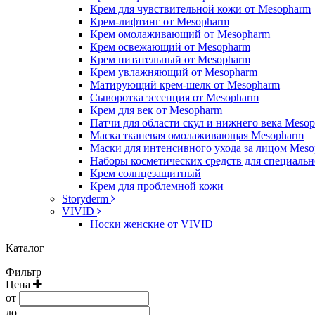
Крем для чувствительной кожи от Mesopharm
Крем-лифтинг от Mesopharm
Крем омолаживающий от Mesopharm
Крем освежающий от Mesopharm
Крем питательный от Mesopharm
Крем увлажняющий от Mesopharm
Матирующий крем-шелк от Mesopharm
Сыворотка эссенция от Mesopharm
Крем для век от Mesopharm
Патчи для области скул и нижнего века Meso
Маска тканевая омолаживающая Mesopharm
Маски для интенсивного ухода за лицом Mes
Наборы косметических средств для специальн
Крем солнцезащитный
Крем для проблемной кожи
Storyderm
VIVID
Носки женские от VIVID
Каталог
Фильтр
Цена
от
до