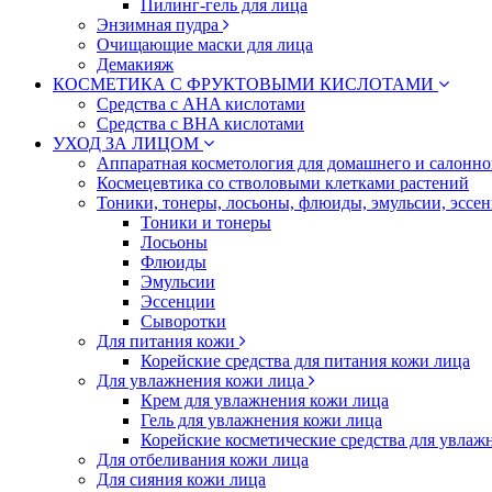
Пилинг-гель для лица
Энзимная пудра
Очищающие маски для лица
Демакияж
КОСМЕТИКА С ФРУКТОВЫМИ КИСЛОТАМИ
Средства с AHA кислотами
Средства с BHA кислотами
УХОД ЗА ЛИЦОМ
Аппаратная косметология для домашнего и салонн
Космецевтика со стволовыми клетками растений
Тоники, тонеры, лосьоны, флюиды, эмульсии, эссе
Тоники и тонеры
Лосьоны
Флюиды
Эмульсии
Эссенции
Сыворотки
Для питания кожи
Корейские средства для питания кожи лица
Для увлажнения кожи лица
Крем для увлажнения кожи лица
Гель для увлажнения кожи лица
Корейские косметические средства для увлаж
Для отбеливания кожи лица
Для сияния кожи лица