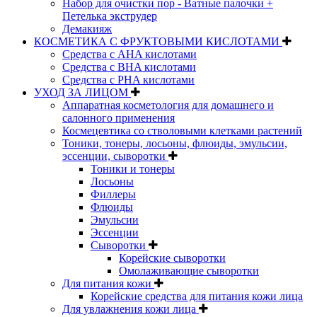
Набор для очистки пор - Ватные палочки +
Петелька экструдер
Демакияж
КОСМЕТИКА С ФРУКТОВЫМИ КИСЛОТАМИ
Средства с AHA кислотами
Средства с BHA кислотами
Средства с PHA кислотами
УХОД ЗА ЛИЦОМ
Аппаратная косметология для домашнего и
салонного применения
Космецевтика со стволовыми клетками растений
Тоники, тонеры, лосьоны, флюиды, эмульсии,
эссенции, сыворотки
Тоники и тонеры
Лосьоны
Филлеры
Флюиды
Эмульсии
Эссенции
Сыворотки
Корейские сыворотки
Омолаживающие сыворотки
Для питания кожи
Корейские средства для питания кожи лица
Для увлажнения кожи лица