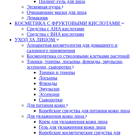
Пилинг-гель для лица
Энзимная пудра
Очищающие маски для лица
Демакияж
КОСМЕТИКА С ФРУКТОВЫМИ КИСЛОТАМИ
Средства с AHA кислотами
Средства с BHA кислотами
УХОД ЗА ЛИЦОМ
Аппаратная косметология для домашнего и
салонного применения
Космецевтика со стволовыми клетками растений
Тоники, тонеры, лосьоны, флюиды, эмульсии,
эссенции, сыворотки
Тоники и тонеры
Лосьоны
Флюиды
Эмульсии
Эссенции
Сыворотки
Для питания кожи
Корейские средства для питания кожи лица
Для увлажнения кожи лица
Крем для увлажнения кожи лица
Гель для увлажнения кожи лица
Корейские косметические средства для