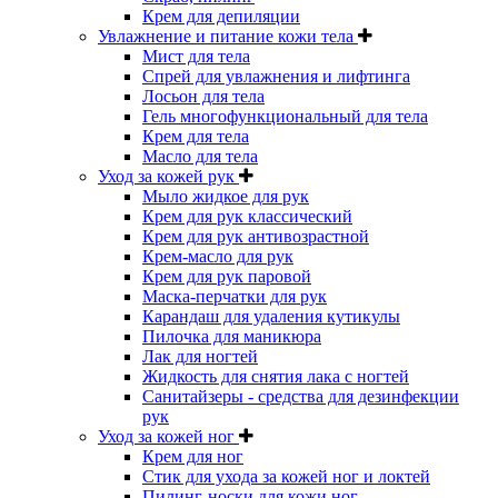
Крем для депиляции
Увлажнение и питание кожи тела
Мист для тела
Спрей для увлажнения и лифтинга
Лосьон для тела
Гель многофункциональный для тела
Крем для тела
Масло для тела
Уход за кожей рук
Мыло жидкое для рук
Крем для рук классический
Крем для рук антивозрастной
Крем-масло для рук
Крем для рук паровой
Маска-перчатки для рук
Карандаш для удаления кутикулы
Пилочка для маникюра
Лак для ногтей
Жидкость для снятия лака с ногтей
Санитайзеры - средства для дезинфекции
рук
Уход за кожей ног
Крем для ног
Стик для ухода за кожей ног и локтей
Пилинг-носки для кожи ног