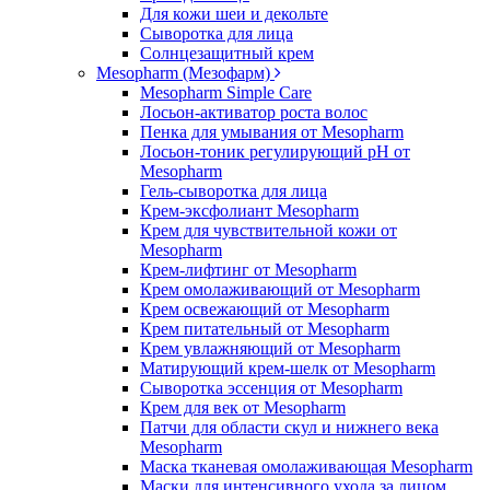
Для кожи шеи и декольте
Сыворотка для лица
Солнцезащитный крем
Mesopharm (Мезофарм)
Mesopharm Simple Care
Лосьон-активатор роста волос
Пенка для умывания от Mesopharm
Лосьон-тоник регулирующий рН от
Mesopharm
Гель-сыворотка для лица
Крем-эксфолиант Mesopharm
Крем для чувствительной кожи от
Mesopharm
Крем-лифтинг от Mesopharm
Крем омолаживающий от Mesopharm
Крем освежающий от Mesopharm
Крем питательный от Mesopharm
Крем увлажняющий от Mesopharm
Матирующий крем-шелк от Mesopharm
Сыворотка эссенция от Mesopharm
Крем для век от Mesopharm
Патчи для области скул и нижнего века
Mesopharm
Маска тканевая омолаживающая Mesopharm
Маски для интенсивного ухода за лицом