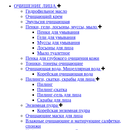
ОЧИЩЕНИЕ ЛИЦА
Гидрофильное масло
Очищающий крем
Эмульсия очищающая
Пенки, гели, лосьоны, муссы, мыло
Пенки для умывания
Гели для умывания
Муссы для умывания
Лосьоны для лица
Мыло туалетное
Пенка для глубокого очищения кожи
Тоники, тонеры очищающие
Очищающая вода, Мицеллярная вода
Корейская очищающая вода
Пилинги, скатки, скрабы для лица
Пилинг
Пилинг-скатка
Пилинг-гель для лица
Скрабы для лица
Энзимная пудра
Корейская энзимная пудра
Очищающие маски для лица
Влажные очищающие и матирующие салфетки,
спонжи