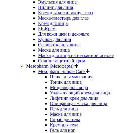
Эмульсия для лица
Пилинг для лица
Крем для кожи вокруг глаз
Маска-пластырь для глаз
Крем для лица
ББ-Крем
Для кожи шеи и декольте
Кушон для лица
Сыворотка для лица
Маска для лица
Маска для лица на нетканной основе
Солнцезащитный крем
Mesopharm (Мезофарм)
Mesopharm Simple Care
Пенка для умывания
Тоник для лица
Мицеллярная вода
Увлажняющий крем для лица
Лифтинг крем для лица
Очищающая маска для лица
Гель для лица
Маска для лица
Скраб для тела
Крем для тела
Гель для ног