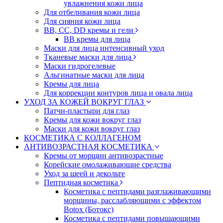
увлажнения кожи лица
Для отбеливания кожи лица
Для сияния кожи лица
BB, CC, DD кремы и гели
BB кремы для лица
Маски для лица интенсивный уход
Тканевые маски для лица
Маски гидрогелевые
Альгинатные маски для лица
Кремы для лица
Для коррекции контуров лица и овала лица
УХОД ЗА КОЖЕЙ ВОКРУГ ГЛАЗ
Патчи-пластыри для глаз
Кремы для кожи вокруг глаз
Маски для кожи вокруг глаз
КОСМЕТИКА С КОЛЛАГЕНОМ
АНТИВОЗРАСТНАЯ КОСМЕТИКА
Кремы от морщин антивозрастные
Корейские омолаживающие средства
Уход за шеей и декольте
Пептидная косметика
Косметика с пептидами разглаживающими
морщины, расслабляющими с эффектом
Botox (Ботокс)
Косметика с пептидами повышающими