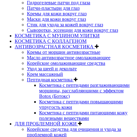
Гидрогелевые патчи под глаза
Патчи-пластыри для глаз
Кремы для кожи вокруг глаз
Маски для кожи вокруг глаз
Стик для ухода за кожей вокруг глаз
Сыворотки, эссенции для кожи вокруг глаз
КОСМЕТИКА С МУЦИНОМ УЛИТКИ
КОСМЕТИКА С КОЛЛАГЕНОМ
АНТИВОЗРАСТНАЯ КОСМЕТИКА
Кремы от морщин антивозрастные
Масло антивозрастное омолаживающее
Корейские омолаживающие средства
Уход за шеей и декольте
Крем массажный
Пептидная косметика
Косметика с пептидами разглаживающими
морщины, расслабляющими с эффектом
Botox (Ботокс)
Косметика с пептидами повышающими
упругость кожи
Косметика с пептидами питающими кожу
полезными веществами
ДЛЯ ПРОБЛЕМНОЙ КОЖИ
Корейские средства для очищения и ухода за
проблемной кожей