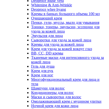
Deoproce Muse Vera
Whitening & Anti-Wrinkle
Deoproce whee hyang
Кремы в банках большого объема 100 мл
Очищающий крем
Пенки, гели, муссы, мыло для умывания
Тоники, тонеры, эмульсии, эссенции для
ухода за кожей лица
Эмульсия для лица
Сыворотки для ухода за кожей лица
Кремы для ухода за кожей лица
Крем для ухода за кожей вокруг глаз
BB, CC, DD кремы
Тканевые маски для интенсивного ухода за
кожей лица
Гель для душа
Крем для рук
Крем для ног
Многофункциональный крем для лица и
тела
Шампуни для волос
Кондиционеры для волос
Маски и сыворотки для волос
Омолаживающий крем с муцином улитки
Ночной крем для кожи лица