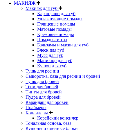
МАКИЯЖ
Макияж для губ
Карандаши для губ
Увлажняющие помады
Глянцевые помады
Матовые помады
Кремовые помады
Помады-тинты
Бальзамы и маски для губ
Блеск для губ
Мусс для губ
Маникюр для губ
Кушон для губ
Тушь для ресниц
Сыворотка, база для ресниц и бровей
Тушь для бровей
Тени для бровей
Тинты для бровей
Пудра для бровей
Карандаш для бровей
Праймеры
Консилеры
Корейский консилер
Тональная основа, база
Кушоны и сменные блоки