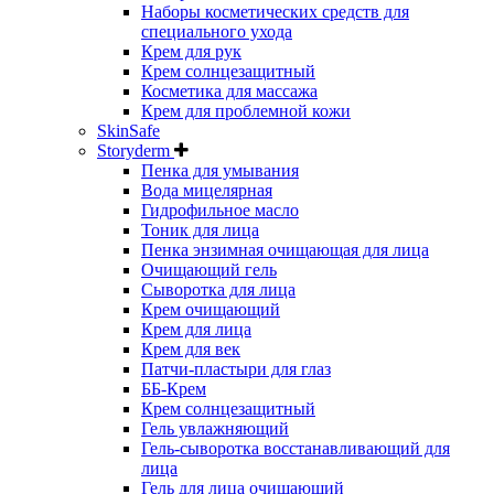
Наборы косметических средств для
специального ухода
Крем для рук
Крем солнцезащитный
Косметика для массажа
Крем для проблемной кожи
SkinSafe
Storyderm
Пенка для умывания
Вода мицелярная
Гидрофильное масло
Тоник для лица
Пенка энзимная очищающая для лица
Очищающий гель
Сыворотка для лица
Крем очищающий
Крем для лица
Крем для век
Патчи-пластыри для глаз
ББ-Крем
Крем солнцезащитный
Гель увлажняющий
Гель-сыворотка восстанавливающий для
лица
Гель для лица очищающий