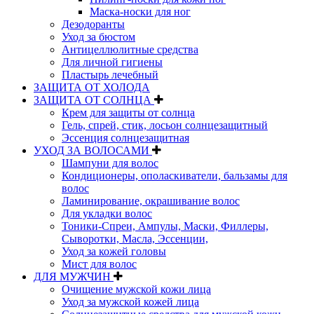
Маска-носки для ног
Дезодоранты
Уход за бюстом
Антицеллюлитные средства
Для личной гигиены
Пластырь лечебный
ЗАЩИТА ОТ ХОЛОДА
ЗАЩИТА ОТ СОЛНЦА
Крем для защиты от солнца
Гель, спрей, стик, лосьон солнцезащитный
Эссенция солнцезащитная
УХОД ЗА ВОЛОСАМИ
Шампуни для волос
Кондиционеры, ополаскиватели, бальзамы для
волос
Ламинирование, окрашивание волос
Для укладки волос
Тоники-Спреи, Ампулы, Маски, Филлеры,
Сыворотки, Масла, Эссенции,
Уход за кожей головы
Мист для волос
ДЛЯ МУЖЧИН
Очищение мужской кожи лица
Уход за мужской кожей лица