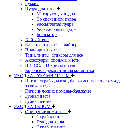
Румяна
Пудра для лица
Матирующая пудра
Со свечением пудра
Рассыпчатая пудра
Увлажняющая пудра
Бронзатор
Хайлайтеры
Карандаш для глаз, лайнер
Подводки для глаз
Тени, тинты, стикеры для век
Аксессуары, спонжи, кисти
BB, CC, DD кремы и гели
Корейская декоративная косметика
УХОД ЗА ГУБАМИ / РТОМ
Патчи, скрабы, маски, бальзамы, масло для ухода
за кожей губ
Гигиенические помады-бальзамы
Зубная паста
Зубная щетка
УХОД ЗА ТЕЛОМ
Очищение кожи тела
Скраб для тела
Гель для душа
Скраб, пилинг