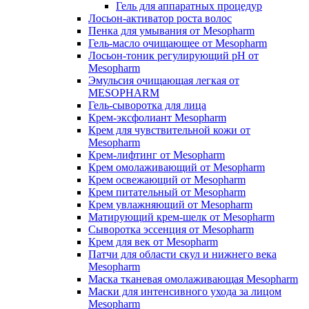
Гель для аппаратных процедур
Лосьон-активатор роста волос
Пенка для умывания от Mesopharm
Гель-масло очищающее от Mesopharm
Лосьон-тоник регулирующий рН от
Mesopharm
Эмульсия очищающая легкая от
MESOPHARM
Гель-сыворотка для лица
Крем-эксфолиант Mesopharm
Крем для чувствительной кожи от
Mesopharm
Крем-лифтинг от Mesopharm
Крем омолаживающий от Mesopharm
Крем освежающий от Mesopharm
Крем питательный от Mesopharm
Крем увлажняющий от Mesopharm
Матирующий крем-шелк от Mesopharm
Сыворотка эссенция от Mesopharm
Крем для век от Mesopharm
Патчи для области скул и нижнего века
Mesopharm
Маска тканевая омолаживающая Mesopharm
Маски для интенсивного ухода за лицом
Mesopharm