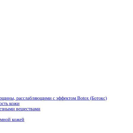
рщины, расслабляющими с эффектом Botox (Ботокс)
ость кожи
езными веществами
емной кожей