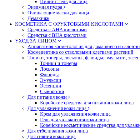
Пилинг-гель для лица
Энзимная пудра
Очищающие маски для лица
Демакияж
КОСМЕТИКА С ФРУКТОВЫМИ КИСЛОТАМИ
Средства с AHA кислотами
Средства с BHA кислотами
УХОД ЗА ЛИЦОМ
Аппаратная косметология для домашнего и салонн
Космецевтика со стволовыми клетками растений
Тоники, тонеры, лосьоны, флюиды, эмульсии, эссе
Тоники и тонеры
Лосьоны
Флюиды
Эмульсии
Эссенции
Сыворотки
Для питания кожи
Корейские средства для питания кожи лица
Для увлажнения кожи лица
Крем для увлажнения кожи лица
Гель для увлажнения кожи лица
Корейские косметические средства для увлаж
Для отбеливания кожи лица
Для сияния кожи лица