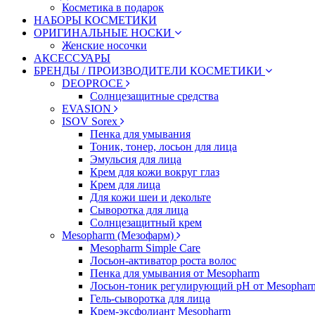
Косметика в подарок
НАБОРЫ КОСМЕТИКИ
ОРИГИНАЛЬНЫЕ НОСКИ
Женские носочки
АКСЕССУАРЫ
БРЕНДЫ / ПРОИЗВОДИТЕЛИ КОСМЕТИКИ
DEOPROCE
Солнцезащитные средства
EVASION
ISOV Sorex
Пенка для умывания
Тоник, тонер, лосьон для лица
Эмульсия для лица
Крем для кожи вокруг глаз
Крем для лица
Для кожи шеи и декольте
Сыворотка для лица
Солнцезащитный крем
Mesopharm (Мезофарм)
Mesopharm Simple Care
Лосьон-активатор роста волос
Пенка для умывания от Mesopharm
Лосьон-тоник регулирующий рН от Mesophar
Гель-сыворотка для лица
Крем-эксфолиант Mesopharm