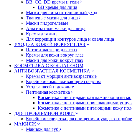
BB, CC, DD кремы и гели
BB кремы для лица
Маски для лица интенсивный уход
Тканевые маски для лица
Маски гидрогелевые
Альгинатные маски для лица
Кремы для лица
Для коррекции контуров лица и овала лица
УХОД ЗА КОЖЕЙ ВОКРУГ ГЛАЗ
Патчи-пластыри для глаз
Кремы для кожи вокруг глаз
Маски для кожи вокруг глаз
КОСМЕТИКА С КОЛЛАГЕНОМ
АНТИВОЗРАСТНАЯ КОСМЕТИКА
Кремы от морщин антивозрастные
Корейские омолаживающие средства
Уход за шеей и декольте
Пептидная косметика
Косметика с пептидами разглаживающими мо
Косметика с пептидами повышающими упруг
Косметика с пептидами питающими кожу пол
ДЛЯ ПРОБЛЕМНОЙ КОЖИ
Корейские средства для очищения и ухода за пробл
МАКИЯЖ
Макияж для губ