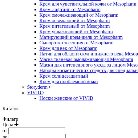
Крем для чувствительной кожи от Mesopharm
Крем-лифтинг от Mesopharm
Крем омолаживающий от Mesopharm
Крем освежающий от Mesopharm
Крем питательный от Mesopharm
Крем увлажняющий от Mesopharm
Матирующий крем-шелк от Mesopharm
Сыворотка эссенция от Mesopharm
Крем для век от Mesopharm
Патчи для области скул и нижнего века Meso
Маска тканевая омолаживающая Mesopharm
Маски для интенсивного ухода за лицом Mes
Наборы косметических средств для специальн
Крем солнцезащитный
Крем для проблемной кожи
Storyderm
VIVID
Носки женские от VIVID
Каталог
Фильтр
Цена
от
до