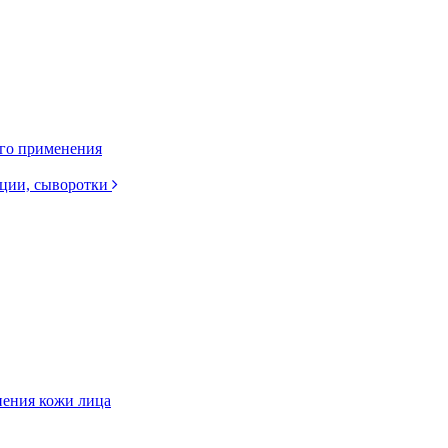
ого применения
нции, сыворотки
нения кожи лица