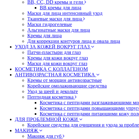
BB, CC, DD кремы и гели
BB кремы для лица
Маски для лица интенсивный уход
Тканевые маски для лица
Маски гидрогелевые
Альгинатные маски для лица
Кремы для лица
Для коррекции контуров лица и овала лица
УХОД ЗА КОЖЕЙ ВОКРУГ ГЛАЗ
Патчи-пластыри для глаз
Кремы для кожи вокруг глаз
Маски для кожи вокруг глаз
КОСМЕТИКА С КОЛЛАГЕНОМ
АНТИВОЗРАСТНАЯ КОСМЕТИКА
Кремы от морщин антивозрастные
Корейские омолаживающие средства
Уход за шеей и декольте
Пептидная косметика
Косметика с пептидами разглаживающими мо
Косметика с пептидами повышающими упруг
Косметика с пептидами питающими кожу пол
ДЛЯ ПРОБЛЕМНОЙ КОЖИ
Корейские средства для очищения и ухода за пробл
МАКИЯЖ
Макияж для губ