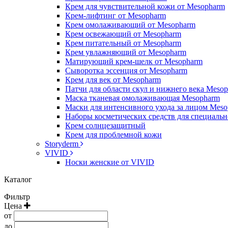
Крем для чувствительной кожи от Mesopharm
Крем-лифтинг от Mesopharm
Крем омолаживающий от Mesopharm
Крем освежающий от Mesopharm
Крем питательный от Mesopharm
Крем увлажняющий от Mesopharm
Матирующий крем-шелк от Mesopharm
Сыворотка эссенция от Mesopharm
Крем для век от Mesopharm
Патчи для области скул и нижнего века Meso
Маска тканевая омолаживающая Mesopharm
Маски для интенсивного ухода за лицом Mes
Наборы косметических средств для специальн
Крем солнцезащитный
Крем для проблемной кожи
Storyderm
VIVID
Носки женские от VIVID
Каталог
Фильтр
Цена
от
до