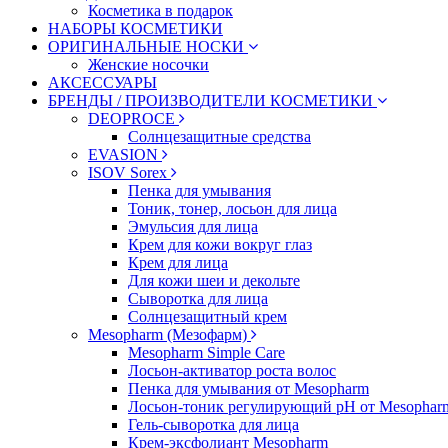
Косметика в подарок
НАБОРЫ КОСМЕТИКИ
ОРИГИНАЛЬНЫЕ НОСКИ
Женские носочки
АКСЕССУАРЫ
БРЕНДЫ / ПРОИЗВОДИТЕЛИ КОСМЕТИКИ
DEOPROCE
Солнцезащитные средства
EVASION
ISOV Sorex
Пенка для умывания
Тоник, тонер, лосьон для лица
Эмульсия для лица
Крем для кожи вокруг глаз
Крем для лица
Для кожи шеи и декольте
Сыворотка для лица
Солнцезащитный крем
Mesopharm (Мезофарм)
Mesopharm Simple Care
Лосьон-активатор роста волос
Пенка для умывания от Mesopharm
Лосьон-тоник регулирующий рН от Mesophar
Гель-сыворотка для лица
Крем-эксфолиант Mesopharm