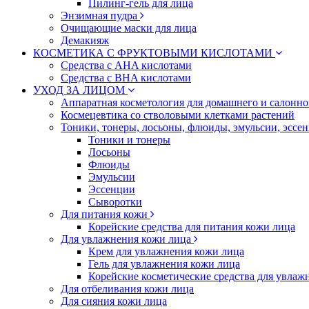
Пилинг-гель для лица
Энзимная пудра
Очищающие маски для лица
Демакияж
КОСМЕТИКА С ФРУКТОВЫМИ КИСЛОТАМИ
Средства с AHA кислотами
Средства с BHA кислотами
УХОД ЗА ЛИЦОМ
Аппаратная косметология для домашнего и салонн
Космецевтика со стволовыми клетками растений
Тоники, тонеры, лосьоны, флюиды, эмульсии, эссе
Тоники и тонеры
Лосьоны
Флюиды
Эмульсии
Эссенции
Сыворотки
Для питания кожи
Корейские средства для питания кожи лица
Для увлажнения кожи лица
Крем для увлажнения кожи лица
Гель для увлажнения кожи лица
Корейские косметические средства для увлаж
Для отбеливания кожи лица
Для сияния кожи лица