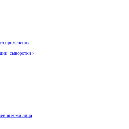
ого применения
нции, сыворотки
нения кожи лица