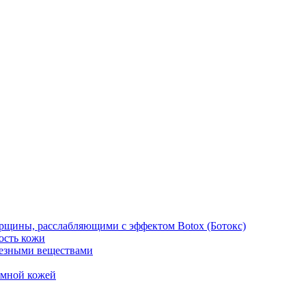
рщины, расслабляющими с эффектом Botox (Ботокс)
ость кожи
езными веществами
емной кожей