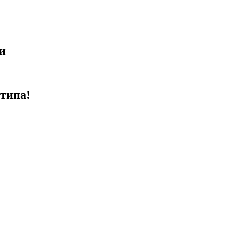
и
типа!