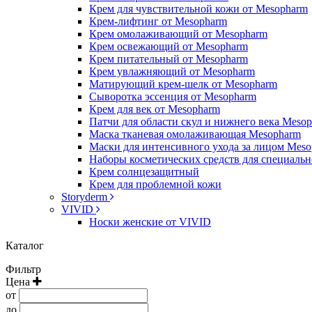
Крем для чувствительной кожи от Mesopharm
Крем-лифтинг от Mesopharm
Крем омолаживающий от Mesopharm
Крем освежающий от Mesopharm
Крем питательный от Mesopharm
Крем увлажняющий от Mesopharm
Матирующий крем-шелк от Mesopharm
Сыворотка эссенция от Mesopharm
Крем для век от Mesopharm
Патчи для области скул и нижнего века Meso
Маска тканевая омолаживающая Mesopharm
Маски для интенсивного ухода за лицом Mes
Наборы косметических средств для специальн
Крем солнцезащитный
Крем для проблемной кожи
Storyderm
VIVID
Носки женские от VIVID
Каталог
Фильтр
Цена
от
до