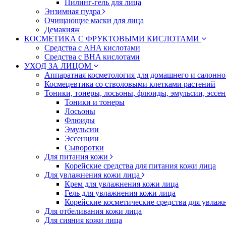
Пилинг-гель для лица
Энзимная пудра
Очищающие маски для лица
Демакияж
КОСМЕТИКА С ФРУКТОВЫМИ КИСЛОТАМИ
Средства с AHA кислотами
Средства с BHA кислотами
УХОД ЗА ЛИЦОМ
Аппаратная косметология для домашнего и салонн
Космецевтика со стволовыми клетками растений
Тоники, тонеры, лосьоны, флюиды, эмульсии, эссе
Тоники и тонеры
Лосьоны
Флюиды
Эмульсии
Эссенции
Сыворотки
Для питания кожи
Корейские средства для питания кожи лица
Для увлажнения кожи лица
Крем для увлажнения кожи лица
Гель для увлажнения кожи лица
Корейские косметические средства для увлаж
Для отбеливания кожи лица
Для сияния кожи лица