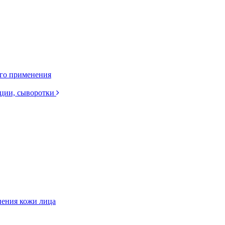
ого применения
нции, сыворотки
нения кожи лица