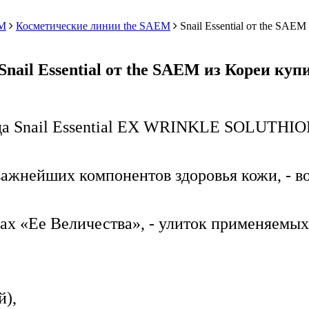
M
Косметические линии the SAEM
Snail Essential от the SAEM
il Essential от the SAEM из Кореи купи
ода Snail Essential EX WRINKLE SOLUTHI
важнейших компонентов здоровья кожи, - в
х «Ее Величества», - улиток применяемых в
й),