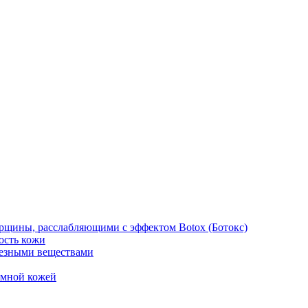
рщины, расслабляющими с эффектом Botox (Ботокс)
ость кожи
езными веществами
емной кожей