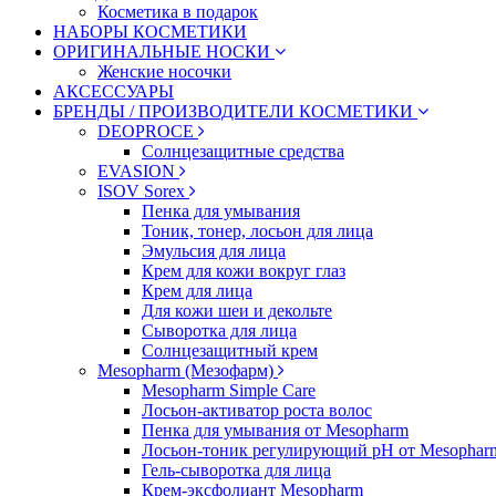
Косметика в подарок
НАБОРЫ КОСМЕТИКИ
ОРИГИНАЛЬНЫЕ НОСКИ
Женские носочки
АКСЕССУАРЫ
БРЕНДЫ / ПРОИЗВОДИТЕЛИ КОСМЕТИКИ
DEOPROCE
Солнцезащитные средства
EVASION
ISOV Sorex
Пенка для умывания
Тоник, тонер, лосьон для лица
Эмульсия для лица
Крем для кожи вокруг глаз
Крем для лица
Для кожи шеи и декольте
Сыворотка для лица
Солнцезащитный крем
Mesopharm (Мезофарм)
Mesopharm Simple Care
Лосьон-активатор роста волос
Пенка для умывания от Mesopharm
Лосьон-тоник регулирующий рН от Mesophar
Гель-сыворотка для лица
Крем-эксфолиант Mesopharm