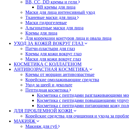
BB, CC, DD кремы и гели
BB кремы для лица
Маски для лица интенсивный уход
Тканевые маски для лица
Маски гидрогелевые
Альгинатные маски для лица
Кремы для лица
Для коррекции контуров лица и овала лица
УХОД ЗА КОЖЕЙ ВОКРУГ ГЛАЗ
Патчи-пластыри для глаз
Кремы для кожи вокруг глаз
Маски для кожи вокруг глаз
КОСМЕТИКА С КОЛЛАГЕНОМ
АНТИВОЗРАСТНАЯ КОСМЕТИКА
Кремы от морщин антивозрастные
Корейские омолаживающие средства
Уход за шеей и декольте
Пептидная косметика
Косметика с пептидами разглаживающими мо
Косметика с пептидами повышающими упруг
Косметика с пептидами питающими кожу пол
ДЛЯ ПРОБЛЕМНОЙ КОЖИ
Корейские средства для очищения и ухода за пробл
МАКИЯЖ
Макияж для губ