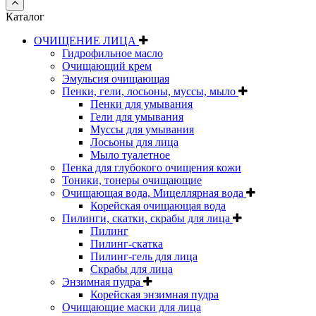
Каталог
ОЧИЩЕНИЕ ЛИЦА
Гидрофильное масло
Очищающий крем
Эмульсия очищающая
Пенки, гели, лосьоны, муссы, мыло
Пенки для умывания
Гели для умывания
Муссы для умывания
Лосьоны для лица
Мыло туалетное
Пенка для глубокого очищения кожи
Тоники, тонеры очищающие
Очищающая вода, Мицеллярная вода
Корейская очищающая вода
Пилинги, скатки, скрабы для лица
Пилинг
Пилинг-скатка
Пилинг-гель для лица
Скрабы для лица
Энзимная пудра
Корейская энзимная пудра
Очищающие маски для лица