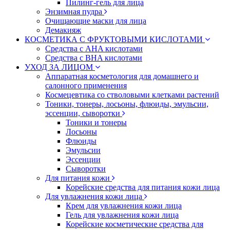
Пилинг-гель для лица
Энзимная пудра
Очищающие маски для лица
Демакияж
КОСМЕТИКА С ФРУКТОВЫМИ КИСЛОТАМИ
Средства с AHA кислотами
Средства с BHA кислотами
УХОД ЗА ЛИЦОМ
Аппаратная косметология для домашнего и
салонного применения
Космецевтика со стволовыми клетками растений
Тоники, тонеры, лосьоны, флюиды, эмульсии,
эссенции, сыворотки
Тоники и тонеры
Лосьоны
Флюиды
Эмульсии
Эссенции
Сыворотки
Для питания кожи
Корейские средства для питания кожи лица
Для увлажнения кожи лица
Крем для увлажнения кожи лица
Гель для увлажнения кожи лица
Корейские косметические средства для