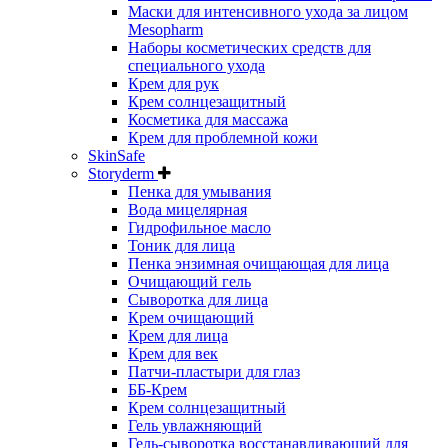
Маски для интенсивного ухода за лицом
Mesopharm
Наборы косметических средств для
специального ухода
Крем для рук
Крем солнцезащитный
Косметика для массажа
Крем для проблемной кожи
SkinSafe
Storyderm
Пенка для умывания
Вода мицелярная
Гидрофильное масло
Тоник для лица
Пенка энзимная очищающая для лица
Очищающий гель
Сыворотка для лица
Крем очищающий
Крем для лица
Крем для век
Патчи-пластыри для глаз
ББ-Крем
Крем солнцезащитный
Гель увлажняющий
Гель-сыворотка восстанавливающий для