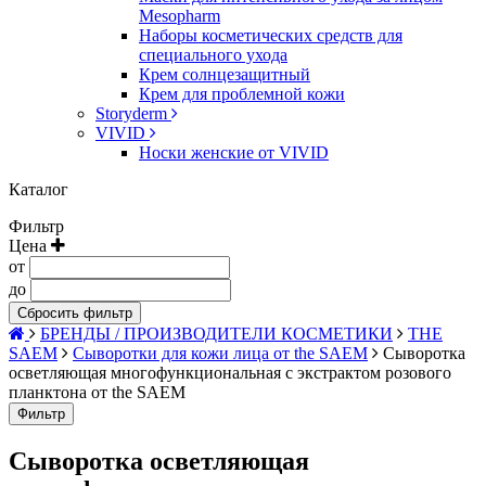
Mesopharm
Наборы косметических средств для
специального ухода
Крем солнцезащитный
Крем для проблемной кожи
Storyderm
VIVID
Носки женские от VIVID
Каталог
Фильтр
Цена
от
до
Сбросить фильтр
БРЕНДЫ / ПРОИЗВОДИТЕЛИ КОСМЕТИКИ
THE
SAEM
Сыворотки для кожи лица от the SAEM
Сыворотка
осветляющая многофункциональная c экстрактом розового
планктона от the SAEM
Фильтр
Сыворотка осветляющая