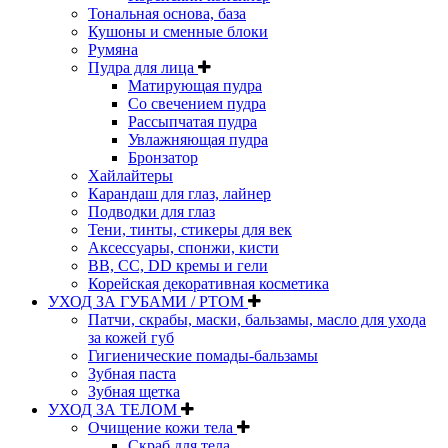
Тональная основа, база
Кушоны и сменные блоки
Румяна
Пудра для лица
Матирующая пудра
Со свечением пудра
Рассыпчатая пудра
Увлажняющая пудра
Бронзатор
Хайлайтеры
Карандаш для глаз, лайнер
Подводки для глаз
Тени, тинты, стикеры для век
Аксессуары, спонжи, кисти
BB, CC, DD кремы и гели
Корейская декоративная косметика
УХОД ЗА ГУБАМИ / РТОМ
Патчи, скрабы, маски, бальзамы, масло для ухода
за кожей губ
Гигиенические помады-бальзамы
Зубная паста
Зубная щетка
УХОД ЗА ТЕЛОМ
Очищение кожи тела
Скраб для тела