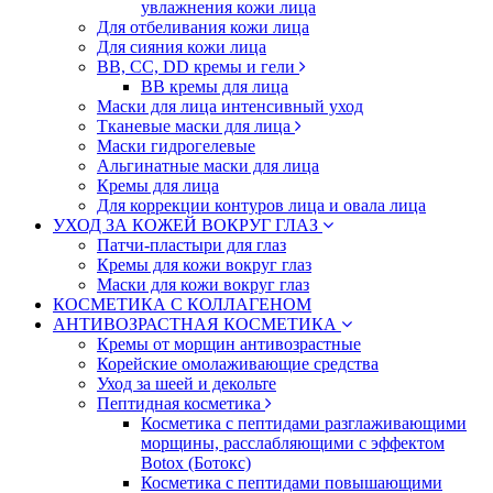
увлажнения кожи лица
Для отбеливания кожи лица
Для сияния кожи лица
BB, CC, DD кремы и гели
BB кремы для лица
Маски для лица интенсивный уход
Тканевые маски для лица
Маски гидрогелевые
Альгинатные маски для лица
Кремы для лица
Для коррекции контуров лица и овала лица
УХОД ЗА КОЖЕЙ ВОКРУГ ГЛАЗ
Патчи-пластыри для глаз
Кремы для кожи вокруг глаз
Маски для кожи вокруг глаз
КОСМЕТИКА С КОЛЛАГЕНОМ
АНТИВОЗРАСТНАЯ КОСМЕТИКА
Кремы от морщин антивозрастные
Корейские омолаживающие средства
Уход за шеей и декольте
Пептидная косметика
Косметика с пептидами разглаживающими
морщины, расслабляющими с эффектом
Botox (Ботокс)
Косметика с пептидами повышающими