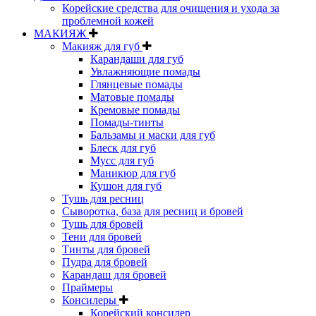
Корейские средства для очищения и ухода за
проблемной кожей
МАКИЯЖ
Макияж для губ
Карандаши для губ
Увлажняющие помады
Глянцевые помады
Матовые помады
Кремовые помады
Помады-тинты
Бальзамы и маски для губ
Блеск для губ
Мусс для губ
Маникюр для губ
Кушон для губ
Тушь для ресниц
Сыворотка, база для ресниц и бровей
Тушь для бровей
Тени для бровей
Тинты для бровей
Пудра для бровей
Карандаш для бровей
Праймеры
Консилеры
Корейский консилер