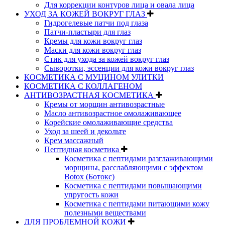
Для коррекции контуров лица и овала лица
УХОД ЗА КОЖЕЙ ВОКРУГ ГЛАЗ
Гидрогелевые патчи под глаза
Патчи-пластыри для глаз
Кремы для кожи вокруг глаз
Маски для кожи вокруг глаз
Стик для ухода за кожей вокруг глаз
Сыворотки, эссенции для кожи вокруг глаз
КОСМЕТИКА С МУЦИНОМ УЛИТКИ
КОСМЕТИКА С КОЛЛАГЕНОМ
АНТИВОЗРАСТНАЯ КОСМЕТИКА
Кремы от морщин антивозрастные
Масло антивозрастное омолаживающее
Корейские омолаживающие средства
Уход за шеей и декольте
Крем массажный
Пептидная косметика
Косметика с пептидами разглаживающими
морщины, расслабляющими с эффектом
Botox (Ботокс)
Косметика с пептидами повышающими
упругость кожи
Косметика с пептидами питающими кожу
полезными веществами
ДЛЯ ПРОБЛЕМНОЙ КОЖИ