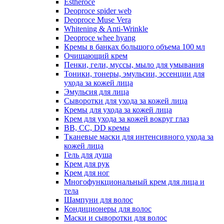
Estheroce
Deoproce spider web
Deoproce Muse Vera
Whitening & Anti-Wrinkle
Deoproce whee hyang
Кремы в банках большого объема 100 мл
Очищающий крем
Пенки, гели, муссы, мыло для умывания
Тоники, тонеры, эмульсии, эссенции для
ухода за кожей лица
Эмульсия для лица
Сыворотки для ухода за кожей лица
Кремы для ухода за кожей лица
Крем для ухода за кожей вокруг глаз
BB, CC, DD кремы
Тканевые маски для интенсивного ухода за
кожей лица
Гель для душа
Крем для рук
Крем для ног
Многофункциональный крем для лица и
тела
Шампуни для волос
Кондиционеры для волос
Маски и сыворотки для волос