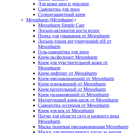
Для кожи шеи и декольте
Сыворотка для лица
Солнцезащитный крем
Mesopharm (Мезофарм)
Mesopharm Simple Care
Лосьон-активатор роста волос
Пенка для умывания от Mesopharm
Лосьон-тоник регулирующий рН от
Mesopharm
Гель-сыворотка для лица
Крем-эксфолиант Mesopharm
Крем для чувствительной кожи от
Mesopharm
Крем-лифтинг от Mesopharm
Крем омолаживающий от Mesopharm
Крем освежающий от Mesopharm
Крем питательный от Mesopharm
Крем увлажняющий от Mesopharm
Матирующий крем-шелк от Mesopharm
Сыворотка эссенция от Mesopharm
Крем для век от Mesopharm
Патчи для области скул и нижнего века
Mesopharm
Маска тканевая омолаживающая Mesopharm
Маски для интенсивного ухода за лицом