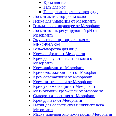
Крем для тела
Гель для ног
Гель для аппаратных процедур
Лосьон-активатор роста волос
Пенка для умывания от Mesopharm
Гель-масло очищающее от Mesopharm
Лосьон-тоник регулирующий рН от
Mesopharm
Эмульсия очищающая легкая от
MESOPHARM
Гель-сыворотка для лица
Крем-эксфолиант Mesopharm
Крем для чувствительной кожи от
Mesopharm
Крем-лифтинг от Mesopharm
Крем омолаживающий от Mesopharm
Крем освежающий от Mesopharm
Крем питательный от Mesopharm
Крем увлажняющий от Mesopharm
Матирующий крем-шелк от Mesopharm
Сыворотка эссенция от Mesopharm
Крем для век от Mesopharm
Патчи для области скул и нижнего века
Mesopharm
Маска тканевая омолаживающая Mesopharm