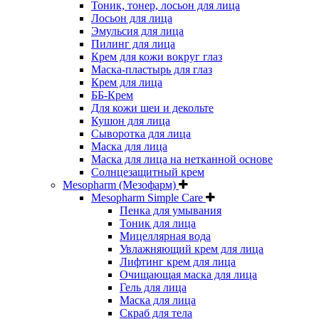
Тоник, тонер, лосьон для лица
Лосьон для лица
Эмульсия для лица
Пилинг для лица
Крем для кожи вокруг глаз
Маска-пластырь для глаз
Крем для лица
ББ-Крем
Для кожи шеи и декольте
Кушон для лица
Сыворотка для лица
Маска для лица
Маска для лица на нетканной основе
Солнцезащитный крем
Mesopharm (Мезофарм)
Mesopharm Simple Care
Пенка для умывания
Тоник для лица
Мицеллярная вода
Увлажняющий крем для лица
Лифтинг крем для лица
Очищающая маска для лица
Гель для лица
Маска для лица
Скраб для тела