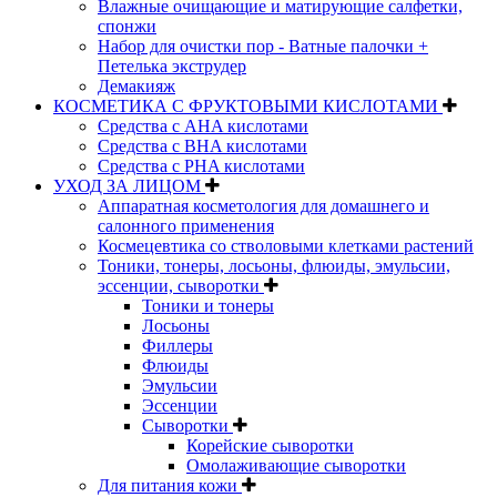
Влажные очищающие и матирующие салфетки,
спонжи
Набор для очистки пор - Ватные палочки +
Петелька экструдер
Демакияж
КОСМЕТИКА С ФРУКТОВЫМИ КИСЛОТАМИ
Средства с AHA кислотами
Средства с BHA кислотами
Средства с PHA кислотами
УХОД ЗА ЛИЦОМ
Аппаратная косметология для домашнего и
салонного применения
Космецевтика со стволовыми клетками растений
Тоники, тонеры, лосьоны, флюиды, эмульсии,
эссенции, сыворотки
Тоники и тонеры
Лосьоны
Филлеры
Флюиды
Эмульсии
Эссенции
Сыворотки
Корейские сыворотки
Омолаживающие сыворотки
Для питания кожи