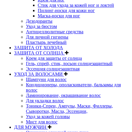
Стик для ухода за кожей ног и локтей
Пилинг-носки для кожи ног
Маска-носки для ног
Дезодоранты
Уход за бюстом
Антицеллюлитные средства
Для личной гигиены
Пластырь лечебный
ЗАЩИТА ОТ ХОЛОДА
ЗАЩИТА ОТ СОЛНЦА
Крем для защиты от солнца
Гель, спрей, стик, лосьон солнцезащитный
Эссенция солнцезащитная
УХОД ЗА ВОЛОСАМИ
Шампуни для волос
Кондиционеры, ополаскиватели, бальзамы для
волос
Ламинирование, окрашивание волос
Для укладки волос
Тоники-Спреи, Ампулы, Маски, Филлеры,
Сыворотки, Масла, Эссенции,
Уход за кожей головы
Мист для волос
ДЛЯ МУЖЧИН