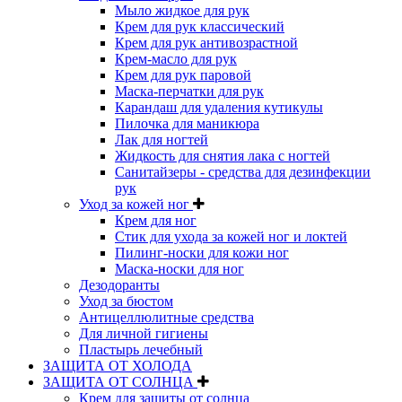
Мыло жидкое для рук
Крем для рук классический
Крем для рук антивозрастной
Крем-масло для рук
Крем для рук паровой
Маска-перчатки для рук
Карандаш для удаления кутикулы
Пилочка для маникюра
Лак для ногтей
Жидкость для снятия лака с ногтей
Санитайзеры - средства для дезинфекции
рук
Уход за кожей ног
Крем для ног
Стик для ухода за кожей ног и локтей
Пилинг-носки для кожи ног
Маска-носки для ног
Дезодоранты
Уход за бюстом
Антицеллюлитные средства
Для личной гигиены
Пластырь лечебный
ЗАЩИТА ОТ ХОЛОДА
ЗАЩИТА ОТ СОЛНЦА
Крем для защиты от солнца