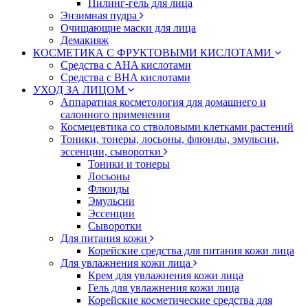
Пилинг-гель для лица
Энзимная пудра
Очищающие маски для лица
Демакияж
КОСМЕТИКА С ФРУКТОВЫМИ КИСЛОТАМИ
Средства с AHA кислотами
Средства с BHA кислотами
УХОД ЗА ЛИЦОМ
Аппаратная косметология для домашнего и
салонного применения
Космецевтика со стволовыми клетками растений
Тоники, тонеры, лосьоны, флюиды, эмульсии,
эссенции, сыворотки
Тоники и тонеры
Лосьоны
Флюиды
Эмульсии
Эссенции
Сыворотки
Для питания кожи
Корейские средства для питания кожи лица
Для увлажнения кожи лица
Крем для увлажнения кожи лица
Гель для увлажнения кожи лица
Корейские косметические средства для