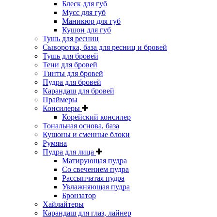
Блеск для губ
Мусс для губ
Маникюр для губ
Кушон для губ
Тушь для ресниц
Сыворотка, база для ресниц и бровей
Тушь для бровей
Тени для бровей
Тинты для бровей
Пудра для бровей
Карандаш для бровей
Праймеры
Консилеры
Корейский консилер
Тональная основа, база
Кушоны и сменные блоки
Румяна
Пудра для лица
Матирующая пудра
Со свечением пудра
Рассыпчатая пудра
Увлажняющая пудра
Бронзатор
Хайлайтеры
Карандаш для глаз, лайнер