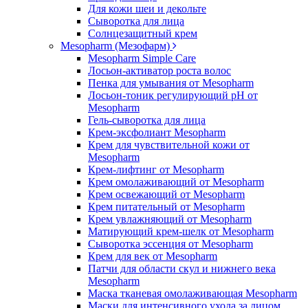
Для кожи шеи и декольте
Сыворотка для лица
Солнцезащитный крем
Mesopharm (Мезофарм)
Mesopharm Simple Care
Лосьон-активатор роста волос
Пенка для умывания от Mesopharm
Лосьон-тоник регулирующий рН от
Mesopharm
Гель-сыворотка для лица
Крем-эксфолиант Mesopharm
Крем для чувствительной кожи от
Mesopharm
Крем-лифтинг от Mesopharm
Крем омолаживающий от Mesopharm
Крем освежающий от Mesopharm
Крем питательный от Mesopharm
Крем увлажняющий от Mesopharm
Матирующий крем-шелк от Mesopharm
Сыворотка эссенция от Mesopharm
Крем для век от Mesopharm
Патчи для области скул и нижнего века
Mesopharm
Маска тканевая омолаживающая Mesopharm
Маски для интенсивного ухода за лицом