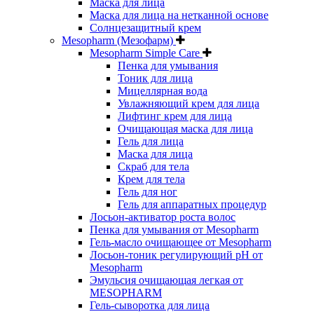
Маска для лица
Маска для лица на нетканной основе
Солнцезащитный крем
Mesopharm (Мезофарм)
Mesopharm Simple Care
Пенка для умывания
Тоник для лица
Мицеллярная вода
Увлажняющий крем для лица
Лифтинг крем для лица
Очищающая маска для лица
Гель для лица
Маска для лица
Скраб для тела
Крем для тела
Гель для ног
Гель для аппаратных процедур
Лосьон-активатор роста волос
Пенка для умывания от Mesopharm
Гель-масло очищающее от Mesopharm
Лосьон-тоник регулирующий рН от
Mesopharm
Эмульсия очищающая легкая от
MESOPHARM
Гель-сыворотка для лица