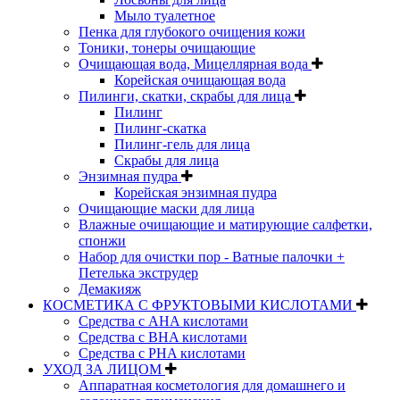
Мыло туалетное
Пенка для глубокого очищения кожи
Тоники, тонеры очищающие
Очищающая вода, Мицеллярная вода
Корейская очищающая вода
Пилинги, скатки, скрабы для лица
Пилинг
Пилинг-скатка
Пилинг-гель для лица
Скрабы для лица
Энзимная пудра
Корейская энзимная пудра
Очищающие маски для лица
Влажные очищающие и матирующие салфетки,
спонжи
Набор для очистки пор - Ватные палочки +
Петелька экструдер
Демакияж
КОСМЕТИКА С ФРУКТОВЫМИ КИСЛОТАМИ
Средства с AHA кислотами
Средства с BHA кислотами
Средства с PHA кислотами
УХОД ЗА ЛИЦОМ
Аппаратная косметология для домашнего и