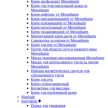
Крем-эксфолиант Mesopharm
Крем для чувствительной кожи от
Mesopharm
Крем-лифтинг от Mesopharm
Крем омолаживающий от Mesopharm
Крем освежающий от Mesopharm
Крем питательный от Mesopharm
Крем увлажняющий от Mesopharm
Матирующий крем-шелк от Mesopharm
Сыворотка эссенция от Mesopharm
Крем для век от Mesopharm
Патчи для области скул и нижнего века
Mesopharm
Маска тканевая омолаживающая Mesopharm
Маски для интенсивного ухода за лицом
Mesopharm
Наборы косметических средств для
специального ухода
Крем для рук
Крем солнцезащитный
Косметика для массажа
Крем для проблемной кожи
SkinSafe
Storyderm
Пенка для умывания