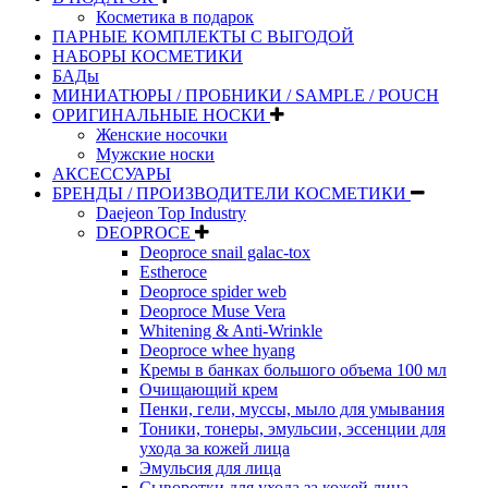
Косметика в подарок
ПАРНЫЕ КОМПЛЕКТЫ С ВЫГОДОЙ
НАБОРЫ КОСМЕТИКИ
БАДы
МИНИАТЮРЫ / ПРОБНИКИ / SAMPLE / POUCH
ОРИГИНАЛЬНЫЕ НОСКИ
Женские носочки
Мужские носки
АКСЕССУАРЫ
БРЕНДЫ / ПРОИЗВОДИТЕЛИ КОСМЕТИКИ
Daejeon Top Industry
DEOPROCE
Deoproce snail galac-tox
Estheroce
Deoproce spider web
Deoproce Muse Vera
Whitening & Anti-Wrinkle
Deoproce whee hyang
Кремы в банках большого объема 100 мл
Очищающий крем
Пенки, гели, муссы, мыло для умывания
Тоники, тонеры, эмульсии, эссенции для
ухода за кожей лица
Эмульсия для лица
Сыворотки для ухода за кожей лица