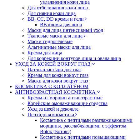
увлажнения кожи лица
Для отбеливания кожи лица
Для сияния кожи лица
BB, CC, DD кремы и гели
BB кремы для лица
Маски для лица интенсивный уход
Тканевые маски для лица
Маски гидрогелевые
Альгинатные маски для лица
Кремы для лица
Для коррекции контуров лица и овала лица
УХОД ЗА КОЖЕЙ ВОКРУГ ГЛАЗ
Патчи-пластыри для глаз
Кремы для кожи вокруг глаз
Маски для кожи вокруг глаз
КОСМЕТИКА С КОЛЛАГЕНОМ
АНТИВОЗРАСТНАЯ КОСМЕТИКА
Кремы от морщин антивозрастные
Корейские омолаживающие средства
Уход за шеей и декольте
Пептидная косметика
Косметика с пептидами разглаживающими
морщины, расслабляющими с эффектом
Botox (Ботокс)
Косметика с пептидами повышающими