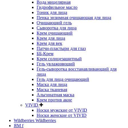
Вода мицелярная
Гидрофильное масло
Тоник для лица
Пенка энзимная очищающая для лица
Очищающий гель
Сыворотка для лица
Крем очищающий
Крем для лица
Крем для век
Патчи-пластыри для глаз
ББ-Крем
Крем солнцезащитный
Гель увлажняющий
Гель-сыворотка восстанавливающий для
лица
Гель для лица очищающий
Маска для лица
Маска тканевая
Альгинатная маска
Крем против акне
VIVID
Носки мужские от VIVID
Носки женские от VIVID
Wildberries Wildberries
ЯМ f