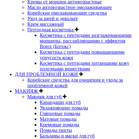
Кремы от морщин антивозрастные
Масло антивозрастное омолаживающее
Корейские омолаживающие средства
Уход за шеей и декольте
Крем массажный
Пептидная косметика
Косметика с пептидами разглаживающими
морщины, расслабляющими с эффектом
Botox (Ботокс)
Косметика с пептидами повышающими
упругость кожи
Косметика с пептидами питающими кожу
полезными веществами
ДЛЯ ПРОБЛЕМНОЙ КОЖИ
Корейские средства для очищения и ухода за
проблемной кожей
МАКИЯЖ
Макияж для губ
Карандаши для губ
Увлажняющие помады
Глянцевые помады
Матовые помады
Кремовые помады
Помады-тинты
Бальзамы и маски для губ