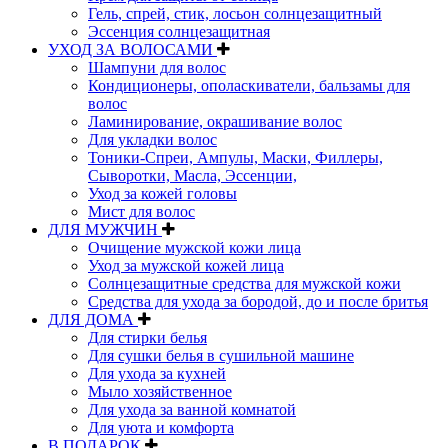
Гель, спрей, стик, лосьон солнцезащитный
Эссенция солнцезащитная
УХОД ЗА ВОЛОСАМИ
Шампуни для волос
Кондиционеры, ополаскиватели, бальзамы для
волос
Ламинирование, окрашивание волос
Для укладки волос
Тоники-Спреи, Ампулы, Маски, Филлеры,
Сыворотки, Масла, Эссенции,
Уход за кожей головы
Мист для волос
ДЛЯ МУЖЧИН
Очищение мужской кожи лица
Уход за мужской кожей лица
Солнцезащитные средства для мужской кожи
Средства для ухода за бородой, до и после бритья
ДЛЯ ДОМА
Для стирки белья
Для сушки белья в сушильной машине
Для ухода за кухней
Мыло хозяйственное
Для ухода за ванной комнатой
Для уюта и комфорта
В ПОДАРОК