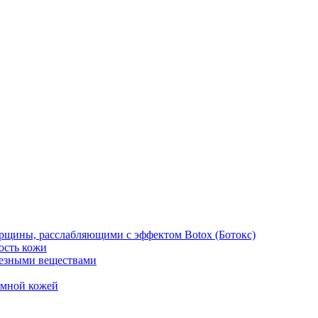
рщины, расслабляющими с эффектом Botox (Ботокс)
ость кожи
езными веществами
емной кожей