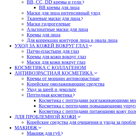
BB, CC, DD кремы и гели
BB кремы для лица
Маски для лица интенсивный уход
Тканевые маски для лица
Маски гидрогелевые
Альгинатные маски для лица
Кремы для лица
Для коррекции контуров лица и овала лица
УХОД ЗА КОЖЕЙ ВОКРУГ ГЛАЗ
Патчи-пластыри для глаз
Кремы для кожи вокруг глаз
Маски для кожи вокруг глаз
КОСМЕТИКА С КОЛЛАГЕНОМ
АНТИВОЗРАСТНАЯ КОСМЕТИКА
Кремы от морщин антивозрастные
Корейские омолаживающие средства
Уход за шеей и декольте
Пептидная косметика
Косметика с пептидами разглаживающими мо
Косметика с пептидами повышающими упруг
Косметика с пептидами питающими кожу пол
ДЛЯ ПРОБЛЕМНОЙ КОЖИ
Корейские средства для очищения и ухода за пробл
МАКИЯЖ
Макияж для губ