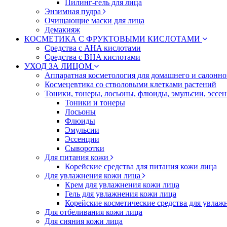
Пилинг-гель для лица
Энзимная пудра
Очищающие маски для лица
Демакияж
КОСМЕТИКА С ФРУКТОВЫМИ КИСЛОТАМИ
Средства с AHA кислотами
Средства с BHA кислотами
УХОД ЗА ЛИЦОМ
Аппаратная косметология для домашнего и салонн
Космецевтика со стволовыми клетками растений
Тоники, тонеры, лосьоны, флюиды, эмульсии, эссе
Тоники и тонеры
Лосьоны
Флюиды
Эмульсии
Эссенции
Сыворотки
Для питания кожи
Корейские средства для питания кожи лица
Для увлажнения кожи лица
Крем для увлажнения кожи лица
Гель для увлажнения кожи лица
Корейские косметические средства для увлаж
Для отбеливания кожи лица
Для сияния кожи лица