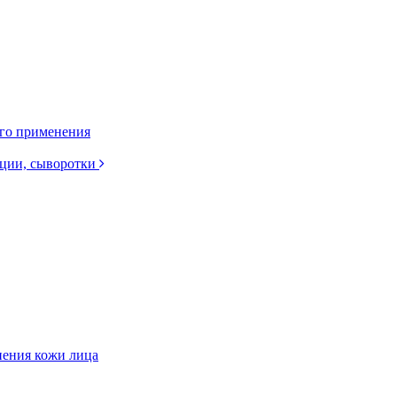
ого применения
нции, сыворотки
нения кожи лица