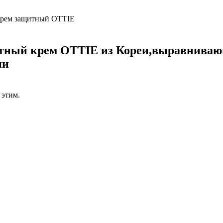
рем защитный OTTIE
ный крем OTTIE из Кореи,выравнивающи
ии
 этим.