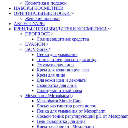
Косметика в подарок
НАБОРЫ КОСМЕТИКИ
ОРИГИНАЛЬНЫЕ НОСКИ
Женские носочки
АКСЕССУАРЫ
БРЕНДЫ / ПРОИЗВОДИТЕЛИ КОСМЕТИКИ
DEOPROCE
Солнцезащитные средства
EVASION
ISOV Sorex
Пенка для умывания
Тоник, тонер, лосьон для лица
Эмульсия для лица
Крем для кожи вокруг глаз
Крем для лица
Для кожи шеи и декольте
Сыворотка для лица
Солнцезащитный крем
Mesopharm (Мезофарм)
Mesopharm Simple Care
Лосьон-активатор роста волос
Пенка для умывания от Mesopharm
Лосьон-тоник регулирующий рН от Mesophar
Гель-сыворотка для лица
Крем-эксфолиант Mesopharm