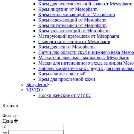
Крем для чувствительной кожи от Mesopharm
Крем-лифтинг от Mesopharm
Крем омолаживающий от Mesopharm
Крем освежающий от Mesopharm
Крем питательный от Mesopharm
Крем увлажняющий от Mesopharm
Матирующий крем-шелк от Mesopharm
Сыворотка эссенция от Mesopharm
Крем для век от Mesopharm
Патчи для области скул и нижнего века Meso
Маска тканевая омолаживающая Mesopharm
Маски для интенсивного ухода за лицом Mes
Наборы косметических средств для специальн
Крем солнцезащитный
Крем для проблемной кожи
Storyderm
VIVID
Носки женские от VIVID
Каталог
Фильтр
Цена
от
до