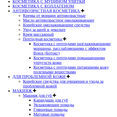
КОСМЕТИКА С МУЦИНОМ УЛИТКИ
КОСМЕТИКА С КОЛЛАГЕНОМ
АНТИВОЗРАСТНАЯ КОСМЕТИКА
Кремы от морщин антивозрастные
Масло антивозрастное омолаживающее
Корейские омолаживающие средства
Уход за шеей и декольте
Крем массажный
Пептидная косметика
Косметика с пептидами разглаживающими
морщины, расслабляющими с эффектом
Botox (Ботокс)
Косметика с пептидами повышающими
упругость кожи
Косметика с пептидами питающими кожу
полезными веществами
ДЛЯ ПРОБЛЕМНОЙ КОЖИ
Корейские средства для очищения и ухода за
проблемной кожей
МАКИЯЖ
Макияж для губ
Карандаши для губ
Увлажняющие помады
Глянцевые помады
Матовые помады