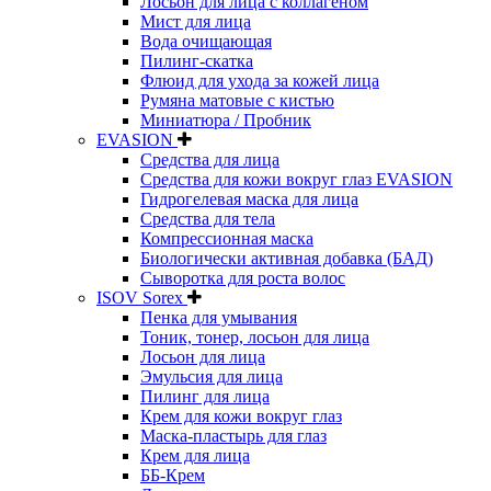
Лосьон для лица с коллагеном
Мист для лица
Вода очищающая
Пилинг-скатка
Флюид для ухода за кожей лица
Румяна матовые с кистью
Миниатюра / Пробник
EVASION
Средства для лица
Средства для кожи вокруг глаз EVASION
Гидрогелевая маска для лица
Средства для тела
Компрессионная маска
Биологически активная добавка (БАД)
Сыворотка для роста волос
ISOV Sorex
Пенка для умывания
Тоник, тонер, лосьон для лица
Лосьон для лица
Эмульсия для лица
Пилинг для лица
Крем для кожи вокруг глаз
Маска-пластырь для глаз
Крем для лица
ББ-Крем