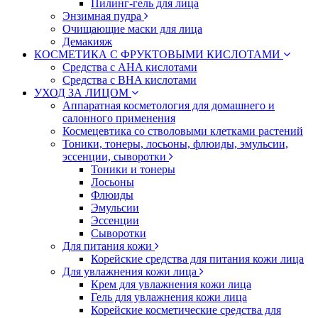
Пилинг-гель для лица
Энзимная пудра
Очищающие маски для лица
Демакияж
КОСМЕТИКА С ФРУКТОВЫМИ КИСЛОТАМИ
Средства с AHA кислотами
Средства с BHA кислотами
УХОД ЗА ЛИЦОМ
Аппаратная косметология для домашнего и
салонного применения
Космецевтика со стволовыми клетками растений
Тоники, тонеры, лосьоны, флюиды, эмульсии,
эссенции, сыворотки
Тоники и тонеры
Лосьоны
Флюиды
Эмульсии
Эссенции
Сыворотки
Для питания кожи
Корейские средства для питания кожи лица
Для увлажнения кожи лица
Крем для увлажнения кожи лица
Гель для увлажнения кожи лица
Корейские косметические средства для