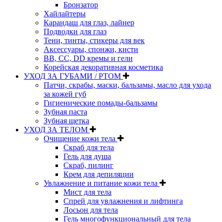
Бронзатор
Хайлайтеры
Карандаш для глаз, лайнер
Подводки для глаз
Тени, тинты, стикеры для век
Аксессуары, спонжи, кисти
BB, CC, DD кремы и гели
Корейская декоративная косметика
УХОД ЗА ГУБАМИ / РТОМ
Патчи, скрабы, маски, бальзамы, масло для ухода
за кожей губ
Гигиенические помады-бальзамы
Зубная паста
Зубная щетка
УХОД ЗА ТЕЛОМ
Очищение кожи тела
Скраб для тела
Гель для душа
Скраб, пилинг
Крем для депиляции
Увлажнение и питание кожи тела
Мист для тела
Спрей для увлажнения и лифтинга
Лосьон для тела
Гель многофункциональный для тела