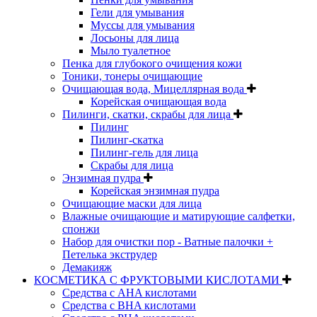
Гели для умывания
Муссы для умывания
Лосьоны для лица
Мыло туалетное
Пенка для глубокого очищения кожи
Тоники, тонеры очищающие
Очищающая вода, Мицеллярная вода
Корейская очищающая вода
Пилинги, скатки, скрабы для лица
Пилинг
Пилинг-скатка
Пилинг-гель для лица
Скрабы для лица
Энзимная пудра
Корейская энзимная пудра
Очищающие маски для лица
Влажные очищающие и матирующие салфетки,
спонжи
Набор для очистки пор - Ватные палочки +
Петелька экструдер
Демакияж
КОСМЕТИКА С ФРУКТОВЫМИ КИСЛОТАМИ
Средства с AHA кислотами
Средства с BHA кислотами