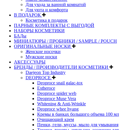
Для ухода за ванной комнатой
Для уюта и комфорта
В ПОДАРОК
Косметика в подарок
ПАРНЫЕ КОМПЛЕКТЫ С ВЫГОДОЙ
НАБОРЫ КОСМЕТИКИ
БАДы
МИНИАТЮРЫ / ПРОБНИКИ / SAMPLE / POUCH
ОРИГИНАЛЬНЫЕ НОСКИ
Женские носочки
Мужские носки
АКСЕССУАРЫ
БРЕНДЫ / ПРОИЗВОДИТЕЛИ КОСМЕТИКИ
Daejeon Top Industry
DEOPROCE
Deoproce snail galac-tox
Estheroce
Deoproce spider web
Deoproce Muse Vera
Whitening & Anti-Wrinkle
Deoproce whee hyang
Кремы в банках большого объема 100 мл
Очищающий крем
Пенки, гели, муссы, мыло для умывания
Тоники, тонеры, эмульсии, эссенции для