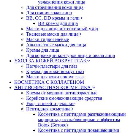
увлажнения кожи лица
Для отбеливания кожи лица
Для сияния кожи лица
BB, CC, DD кремы и гели
BB кремы для лица
Маски для лица интенсивный уход
Тканевые маски для лица
Маски гидрогелевые
Альгинатные маски для лица
Кремы для лица
Для коррекции контуров лица и овала лица
УХОД ЗА КОЖЕЙ ВОКРУГ ГЛАЗ
Патчи-пластыри для глаз
Кремы для кожи вокруг глаз
Маски для кожи вокруг глаз
КОСМЕТИКА С КОЛЛАГЕНОМ
АНТИВОЗРАСТНАЯ КОСМЕТИКА
Кремы от морщин антивозрастные
Корейские омолаживающие средства
Уход за шеей и декольте
Пептидная косметика
Косметика с пептидами разглаживающими
морщины, расслабляющими с эффектом
Botox (Ботокс)
Косметика с пептидами повышающими