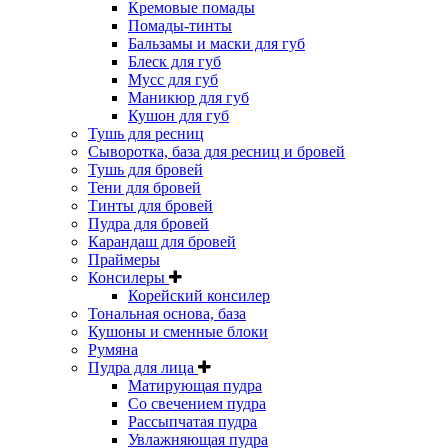
Кремовые помады
Помады-тинты
Бальзамы и маски для губ
Блеск для губ
Мусс для губ
Маникюр для губ
Кушон для губ
Тушь для ресниц
Сыворотка, база для ресниц и бровей
Тушь для бровей
Тени для бровей
Тинты для бровей
Пудра для бровей
Карандаш для бровей
Праймеры
Консилеры
Корейский консилер
Тональная основа, база
Кушоны и сменные блоки
Румяна
Пудра для лица
Матирующая пудра
Со свечением пудра
Рассыпчатая пудра
Увлажняющая пудра