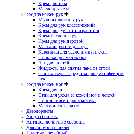
Крем для тела
Масло для тела
Уход за кожей рук
Мыло жидкое для рук
Крем для рук классический
Крем для рук антивозрастной
Крем-масло для рук
Крем для рук паровой
Маска-перчатки для рук
Карандаш для удаления кутикулы
Пилочка для маникюра
Лак для ногтей
Жидкость для снятия лака с ногтей
Санитайзеры - средства для дезинфекции
рук
Уход за кожей ног
Крем для ног
Стик для ухода за кожей ног и локтей
Пилинг-носки для кожи ног
Маска-носки для ног
Дезодоранты
Уход за бюстом
Антицеллюлитные средства
Для личной гигиены
Пластырь лечебный