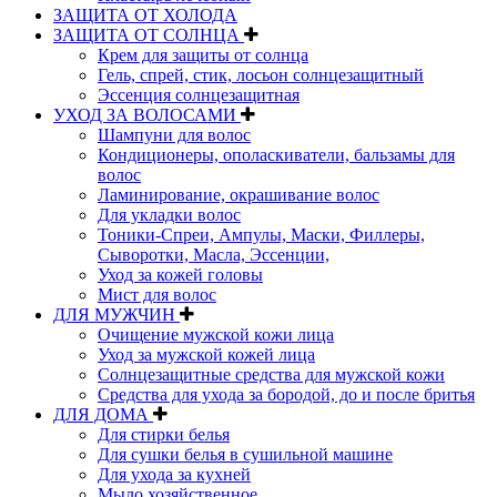
ЗАЩИТА ОТ ХОЛОДА
ЗАЩИТА ОТ СОЛНЦА
Крем для защиты от солнца
Гель, спрей, стик, лосьон солнцезащитный
Эссенция солнцезащитная
УХОД ЗА ВОЛОСАМИ
Шампуни для волос
Кондиционеры, ополаскиватели, бальзамы для
волос
Ламинирование, окрашивание волос
Для укладки волос
Тоники-Спреи, Ампулы, Маски, Филлеры,
Сыворотки, Масла, Эссенции,
Уход за кожей головы
Мист для волос
ДЛЯ МУЖЧИН
Очищение мужской кожи лица
Уход за мужской кожей лица
Солнцезащитные средства для мужской кожи
Средства для ухода за бородой, до и после бритья
ДЛЯ ДОМА
Для стирки белья
Для сушки белья в сушильной машине
Для ухода за кухней
Мыло хозяйственное