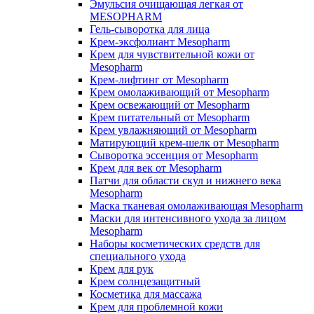
Эмульсия очищающая легкая от
MESOPHARM
Гель-сыворотка для лица
Крем-эксфолиант Mesopharm
Крем для чувствительной кожи от
Mesopharm
Крем-лифтинг от Mesopharm
Крем омолаживающий от Mesopharm
Крем освежающий от Mesopharm
Крем питательный от Mesopharm
Крем увлажняющий от Mesopharm
Матирующий крем-шелк от Mesopharm
Сыворотка эссенция от Mesopharm
Крем для век от Mesopharm
Патчи для области скул и нижнего века
Mesopharm
Маска тканевая омолаживающая Mesopharm
Маски для интенсивного ухода за лицом
Mesopharm
Наборы косметических средств для
специального ухода
Крем для рук
Крем солнцезащитный
Косметика для массажа
Крем для проблемной кожи