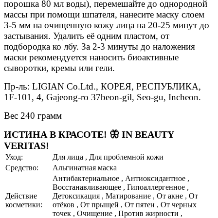
порошка 80 мл воды), перемешайте до однородной
массы при помощи шпателя, нанесите маску слоем
3-5 мм на очищенную кожу лица на 20-25 минут до
застывания. Удалить её одним пластом, от
подбородка ко лбу. За 2-3 минуты до наложения
маски рекомендуется наносить биоактивные
сыворотки, кремы или гели.
Пр-ль: LIGIAN Co.Ltd., КОРЕЯ, РЕСПУБЛИКА,
1F-101, 4, Gajeong-ro 37beon-gil, Seo-gu, Incheon.
Вес 240 грамм
ИСТИНА В КРАСОТЕ! 🦋 IN BEAUTY
VERITAS!
Уход:
Для лица , Для проблемной кожи
Средство:
Альгинатная маска
Антибактериальное , Антиоксидантное ,
Восстанавливающее , Гипоаллергенное ,
Действие
Детоксикация , Матирование , От акне , От
косметики:
отёков , От прыщей , От пятен , От черных
точек , Очищение , Против жирности ,