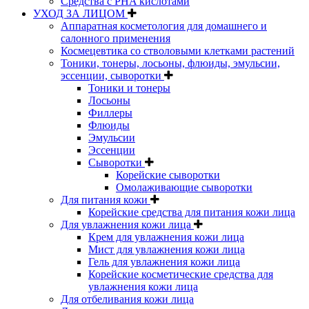
Средства с PHA кислотами
УХОД ЗА ЛИЦОМ
Аппаратная косметология для домашнего и
салонного применения
Космецевтика со стволовыми клетками растений
Тоники, тонеры, лосьоны, флюиды, эмульсии,
эссенции, сыворотки
Тоники и тонеры
Лосьоны
Филлеры
Флюиды
Эмульсии
Эссенции
Сыворотки
Корейские сыворотки
Омолаживающие сыворотки
Для питания кожи
Корейские средства для питания кожи лица
Для увлажнения кожи лица
Крем для увлажнения кожи лица
Мист для увлажнения кожи лица
Гель для увлажнения кожи лица
Корейские косметические средства для
увлажнения кожи лица
Для отбеливания кожи лица