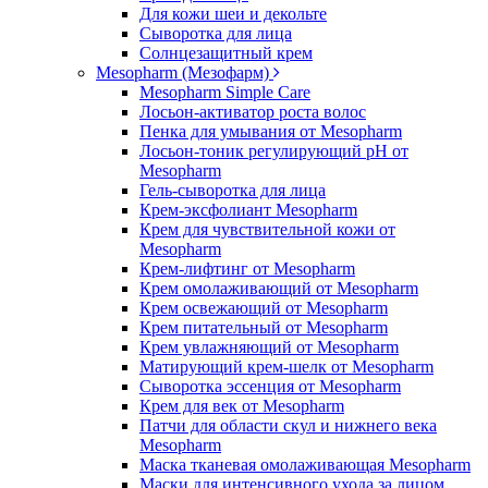
Для кожи шеи и декольте
Сыворотка для лица
Солнцезащитный крем
Mesopharm (Мезофарм)
Mesopharm Simple Care
Лосьон-активатор роста волос
Пенка для умывания от Mesopharm
Лосьон-тоник регулирующий рН от
Mesopharm
Гель-сыворотка для лица
Крем-эксфолиант Mesopharm
Крем для чувствительной кожи от
Mesopharm
Крем-лифтинг от Mesopharm
Крем омолаживающий от Mesopharm
Крем освежающий от Mesopharm
Крем питательный от Mesopharm
Крем увлажняющий от Mesopharm
Матирующий крем-шелк от Mesopharm
Сыворотка эссенция от Mesopharm
Крем для век от Mesopharm
Патчи для области скул и нижнего века
Mesopharm
Маска тканевая омолаживающая Mesopharm
Маски для интенсивного ухода за лицом