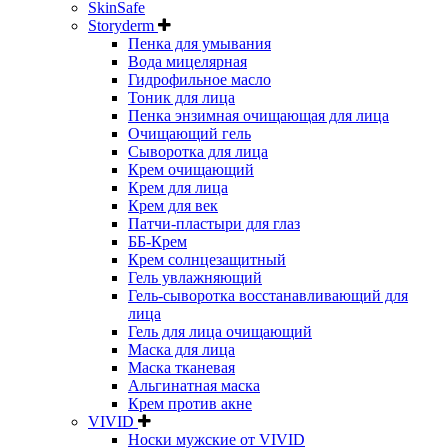
SkinSafe
Storyderm
Пенка для умывания
Вода мицелярная
Гидрофильное масло
Тоник для лица
Пенка энзимная очищающая для лица
Очищающий гель
Сыворотка для лица
Крем очищающий
Крем для лица
Крем для век
Патчи-пластыри для глаз
ББ-Крем
Крем солнцезащитный
Гель увлажняющий
Гель-сыворотка восстанавливающий для
лица
Гель для лица очищающий
Маска для лица
Маска тканевая
Альгинатная маска
Крем против акне
VIVID
Носки мужские от VIVID