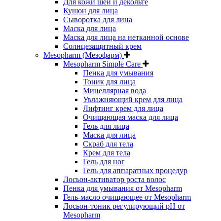
Для кожи шеи и декольте
Кушон для лица
Сыворотка для лица
Маска для лица
Маска для лица на нетканной основе
Солнцезащитный крем
Mesopharm (Мезофарм)
Mesopharm Simple Care
Пенка для умывания
Тоник для лица
Мицеллярная вода
Увлажняющий крем для лица
Лифтинг крем для лица
Очищающая маска для лица
Гель для лица
Маска для лица
Скраб для тела
Крем для тела
Гель для ног
Гель для аппаратных процедур
Лосьон-активатор роста волос
Пенка для умывания от Mesopharm
Гель-масло очищающее от Mesopharm
Лосьон-тоник регулирующий рН от
Mesopharm