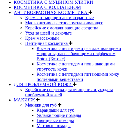
КОСМЕТИКА С МУЦИНОМ УЛИТКИ
КОСМЕТИКА С КОЛЛАГЕНОМ
АНТИВОЗРАСТНАЯ КОСМЕТИКА
Кремы от морщин антивозрастные
Масло антивозрастное омолаживающее
Корейские омолаживающие средства
Уход за шеей и декольте
Крем массажный
Пептидная косметика
Косметика с пептидами разглаживающими
морщины, расслабляющими с эффектом
Botox (Ботокс)
Косметика с пептидами повышающими
упругость кожи
Косметика с пептидами питающими кожу
полезными веществами
ДЛЯ ПРОБЛЕМНОЙ КОЖИ
Корейские средства для очищения и ухода за
проблемной кожей
МАКИЯЖ
Макияж для губ
Карандаши для губ
Увлажняющие помады
Глянцевые помады
Матовые помады