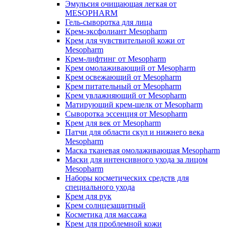
Эмульсия очищающая легкая от
MESOPHARM
Гель-сыворотка для лица
Крем-эксфолиант Mesopharm
Крем для чувствительной кожи от
Mesopharm
Крем-лифтинг от Mesopharm
Крем омолаживающий от Mesopharm
Крем освежающий от Mesopharm
Крем питательный от Mesopharm
Крем увлажняющий от Mesopharm
Матирующий крем-шелк от Mesopharm
Сыворотка эссенция от Mesopharm
Крем для век от Mesopharm
Патчи для области скул и нижнего века
Mesopharm
Маска тканевая омолаживающая Mesopharm
Маски для интенсивного ухода за лицом
Mesopharm
Наборы косметических средств для
специального ухода
Крем для рук
Крем солнцезащитный
Косметика для массажа
Крем для проблемной кожи