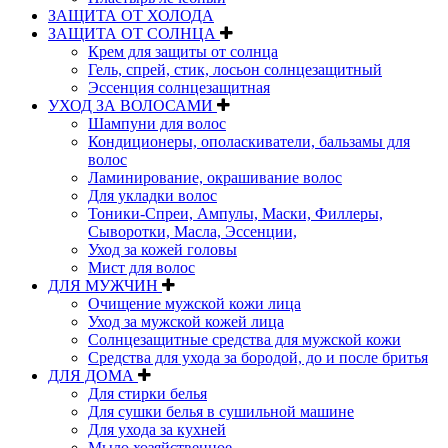
ЗАЩИТА ОТ ХОЛОДА
ЗАЩИТА ОТ СОЛНЦА
Крем для защиты от солнца
Гель, спрей, стик, лосьон солнцезащитный
Эссенция солнцезащитная
УХОД ЗА ВОЛОСАМИ
Шампуни для волос
Кондиционеры, ополаскиватели, бальзамы для
волос
Ламинирование, окрашивание волос
Для укладки волос
Тоники-Спреи, Ампулы, Маски, Филлеры,
Сыворотки, Масла, Эссенции,
Уход за кожей головы
Мист для волос
ДЛЯ МУЖЧИН
Очищение мужской кожи лица
Уход за мужской кожей лица
Солнцезащитные средства для мужской кожи
Средства для ухода за бородой, до и после бритья
ДЛЯ ДОМА
Для стирки белья
Для сушки белья в сушильной машине
Для ухода за кухней
Мыло хозяйственное