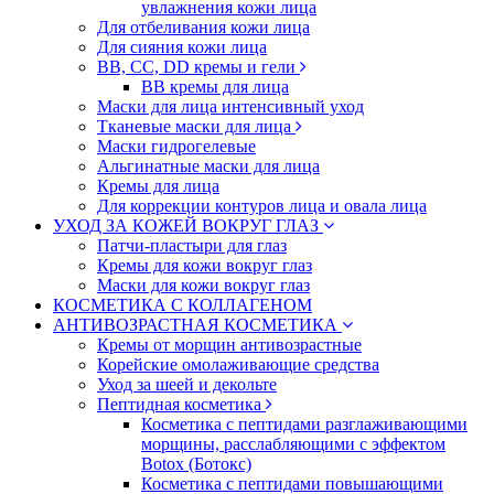
увлажнения кожи лица
Для отбеливания кожи лица
Для сияния кожи лица
BB, CC, DD кремы и гели
BB кремы для лица
Маски для лица интенсивный уход
Тканевые маски для лица
Маски гидрогелевые
Альгинатные маски для лица
Кремы для лица
Для коррекции контуров лица и овала лица
УХОД ЗА КОЖЕЙ ВОКРУГ ГЛАЗ
Патчи-пластыри для глаз
Кремы для кожи вокруг глаз
Маски для кожи вокруг глаз
КОСМЕТИКА С КОЛЛАГЕНОМ
АНТИВОЗРАСТНАЯ КОСМЕТИКА
Кремы от морщин антивозрастные
Корейские омолаживающие средства
Уход за шеей и декольте
Пептидная косметика
Косметика с пептидами разглаживающими
морщины, расслабляющими с эффектом
Botox (Ботокс)
Косметика с пептидами повышающими