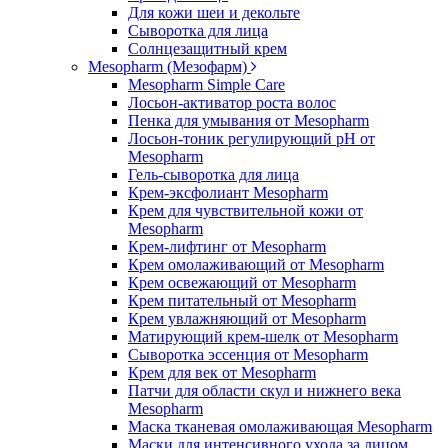
Для кожи шеи и декольте
Сыворотка для лица
Солнцезащитный крем
Mesopharm (Мезофарм)
Mesopharm Simple Care
Лосьон-активатор роста волос
Пенка для умывания от Mesopharm
Лосьон-тоник регулирующий рН от
Mesopharm
Гель-сыворотка для лица
Крем-эксфолиант Mesopharm
Крем для чувствительной кожи от
Mesopharm
Крем-лифтинг от Mesopharm
Крем омолаживающий от Mesopharm
Крем освежающий от Mesopharm
Крем питательный от Mesopharm
Крем увлажняющий от Mesopharm
Матирующий крем-шелк от Mesopharm
Сыворотка эссенция от Mesopharm
Крем для век от Mesopharm
Патчи для области скул и нижнего века
Mesopharm
Маска тканевая омолаживающая Mesopharm
Маски для интенсивного ухода за лицом