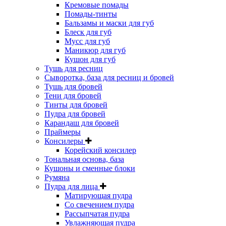
Кремовые помады
Помады-тинты
Бальзамы и маски для губ
Блеск для губ
Мусс для губ
Маникюр для губ
Кушон для губ
Тушь для ресниц
Сыворотка, база для ресниц и бровей
Тушь для бровей
Тени для бровей
Тинты для бровей
Пудра для бровей
Карандаш для бровей
Праймеры
Консилеры
Корейский консилер
Тональная основа, база
Кушоны и сменные блоки
Румяна
Пудра для лица
Матирующая пудра
Со свечением пудра
Рассыпчатая пудра
Увлажняющая пудра