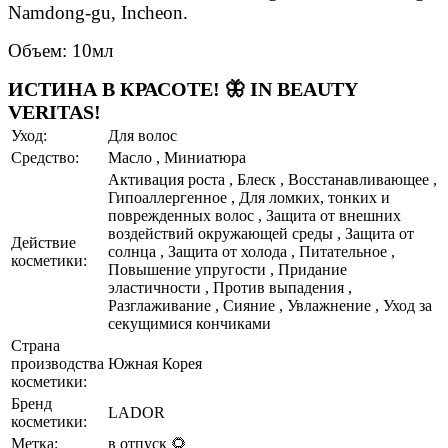
Namdong-gu, Incheon.
Объем: 10мл
ИСТИНА В КРАСОТЕ! 🦋 IN BEAUTY
VERITAS!
Уход:
Для волос
Средство:
Масло , Миниатюра
Активация роста , Блеск , Восстанавливающее ,
Гипоаллергенное , Для ломких, тонких и
поврежденных волос , Защита от внешних
воздействий окружающей среды , Защита от
Действие
солнца , Защита от холода , Питательное ,
косметики:
Повышение упругости , Придание
эластичности , Против выпадения ,
Разглаживание , Сияние , Увлажнение , Уход за
секущимися кончиками
Страна
производства
Южная Корея
косметики:
Бренд
LADOR
косметики:
Метка:
в отпуск 🌻