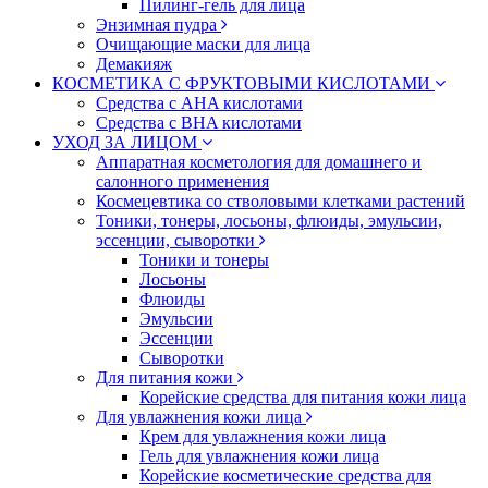
Пилинг-гель для лица
Энзимная пудра
Очищающие маски для лица
Демакияж
КОСМЕТИКА С ФРУКТОВЫМИ КИСЛОТАМИ
Средства с AHA кислотами
Средства с BHA кислотами
УХОД ЗА ЛИЦОМ
Аппаратная косметология для домашнего и
салонного применения
Космецевтика со стволовыми клетками растений
Тоники, тонеры, лосьоны, флюиды, эмульсии,
эссенции, сыворотки
Тоники и тонеры
Лосьоны
Флюиды
Эмульсии
Эссенции
Сыворотки
Для питания кожи
Корейские средства для питания кожи лица
Для увлажнения кожи лица
Крем для увлажнения кожи лица
Гель для увлажнения кожи лица
Корейские косметические средства для