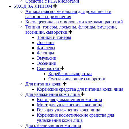
Средства с PHA кислотами
УХОД ЗА ЛИЦОМ
Аппаратная косметология для домашнего и
салонного применения
Космецевтика со стволовыми клетками растений
Тоники, тонеры, лосьоны, флюиды, эмульсии,
эссенции, сыворотки
Тоники и тонеры
Лосьоны
Филлеры
Флюиды
Эмульсии
Эссенции
Сыворотки
Корейские сыворотки
Омолаживающие сыворотки
Для питания кожи
Корейские средства для питания кожи лица
Для увлажнения кожи лица
Крем для увлажнения кожи лица
Мист для увлажнения кожи лица
Гель для увлажнения кожи лица
Корейские косметические средства для
увлажнения кожи лица
Для отбеливания кожи лица