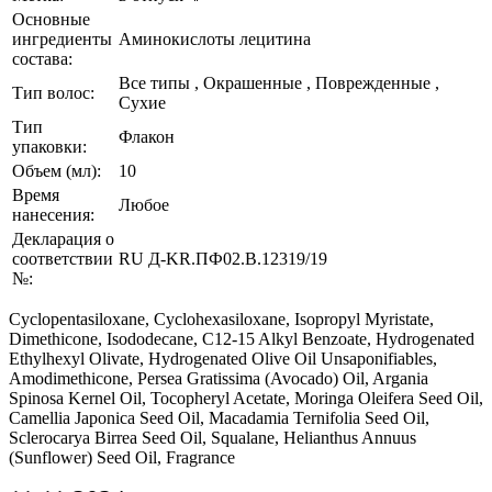
Основные
ингредиенты
Аминокислоты лецитина
состава:
Все типы , Окрашенные , Поврежденные ,
Тип волос:
Сухие
Тип
Флакон
упаковки:
Объем (мл):
10
Время
Любое
нанесения:
Декларация о
соответствии
RU Д-KR.ПФ02.В.12319/19
№:
Cyclopentasiloxane, Cyclohexasiloxane, Isopropyl Myristate,
Dimethicone, Isododecane, C12-15 Alkyl Benzoate, Hydrogenated
Ethylhexyl Olivate, Hydrogenated Olive Oil Unsaponifiables,
Amodimethicone, Persea Gratissima (Avocado) Oil, Argania
Spinosa Kernel Oil, Tocopheryl Acetate, Moringa Oleifera Seed Oil,
Camellia Japonica Seed Oil, Macadamia Ternifolia Seed Oil,
Sclerocarya Birrea Seed Oil, Squalane, Helianthus Annuus
(Sunflower) Seed Oil, Fragrance