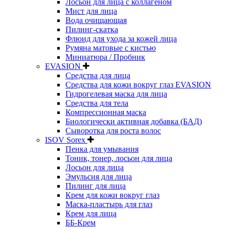
Лосьон для лица с коллагеном
Мист для лица
Вода очищающая
Пилинг-скатка
Флюид для ухода за кожей лица
Румяна матовые с кистью
Миниатюра / Пробник
EVASION
Средства для лица
Средства для кожи вокруг глаз EVASION
Гидрогелевая маска для лица
Средства для тела
Компрессионная маска
Биологически активная добавка (БАД)
Сыворотка для роста волос
ISOV Sorex
Пенка для умывания
Тоник, тонер, лосьон для лица
Лосьон для лица
Эмульсия для лица
Пилинг для лица
Крем для кожи вокруг глаз
Маска-пластырь для глаз
Крем для лица
ББ-Крем