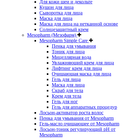
Для кожи шеи и декольте
Кушон для лица
Сыворотка для лица
Маска для лица
Маска для лица на нетканной основе
Солнцезащитный крем
Mesopharm (Мезофарм)
Mesopharm Simple Care
Пенка для умывания
Тоник для лица
Мицеллярная вода
Увлажняющий крем для лица
Лифтинг крем для лица
Очищающая маска для лица
Гель для лица
Маска для лица
Скраб для тела
Крем для тела
Гель для ног
Гель для аппаратных процедур
Лосьон-активатор роста волос
Пенка для умывания от Mesopharm
Гель-масло очищающее от Mesopharm
Лосьон-тоник регулирующий рН от
Mesopharm