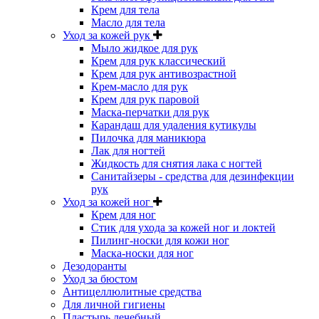
Крем для тела
Масло для тела
Уход за кожей рук
Мыло жидкое для рук
Крем для рук классический
Крем для рук антивозрастной
Крем-масло для рук
Крем для рук паровой
Маска-перчатки для рук
Карандаш для удаления кутикулы
Пилочка для маникюра
Лак для ногтей
Жидкость для снятия лака с ногтей
Санитайзеры - средства для дезинфекции
рук
Уход за кожей ног
Крем для ног
Стик для ухода за кожей ног и локтей
Пилинг-носки для кожи ног
Маска-носки для ног
Дезодоранты
Уход за бюстом
Антицеллюлитные средства
Для личной гигиены
Пластырь лечебный