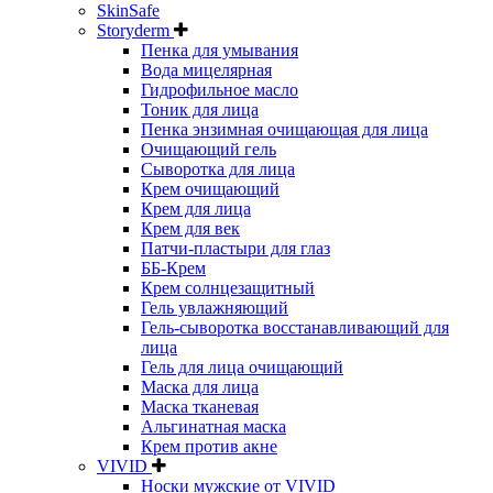
SkinSafe
Storyderm
Пенка для умывания
Вода мицелярная
Гидрофильное масло
Тоник для лица
Пенка энзимная очищающая для лица
Очищающий гель
Сыворотка для лица
Крем очищающий
Крем для лица
Крем для век
Патчи-пластыри для глаз
ББ-Крем
Крем солнцезащитный
Гель увлажняющий
Гель-сыворотка восстанавливающий для
лица
Гель для лица очищающий
Маска для лица
Маска тканевая
Альгинатная маска
Крем против акне
VIVID
Носки мужские от VIVID