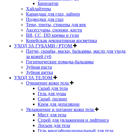
Бронзатор
Хайлайтеры
Карандаш для глаз, лайнер
Подводки для глаз
Тени, тинты, стикеры для век
Аксессуары, спонжи, кисти
BB, CC, DD кремы и гели
Корейская декоративная косметика
УХОД ЗА ГУБАМИ / РТОМ
Патчи, скрабы, маски, бальзамы, масло для ухода
за кожей губ
Гигиенические помады-бальзамы
Зубная паста
Зубная щетка
УХОД ЗА ТЕЛОМ
Очищение кожи тела
Скраб для тела
Гель для душа
Скраб, пилинг
Крем для депиляции
Увлажнение и питание кожи тела
Мист для тела
Спрей для увлажнения и лифтинга
Лосьон для тела
Гель многофункциональный для тела