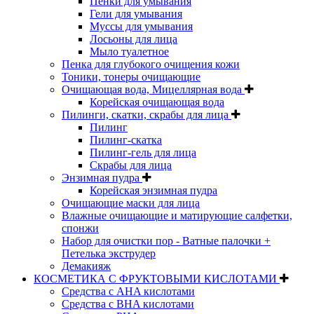
Пенки для умывания
Гели для умывания
Муссы для умывания
Лосьоны для лица
Мыло туалетное
Пенка для глубокого очищения кожи
Тоники, тонеры очищающие
Очищающая вода, Мицеллярная вода
Корейская очищающая вода
Пилинги, скатки, скрабы для лица
Пилинг
Пилинг-скатка
Пилинг-гель для лица
Скрабы для лица
Энзимная пудра
Корейская энзимная пудра
Очищающие маски для лица
Влажные очищающие и матирующие салфетки,
спонжи
Набор для очистки пор - Ватные палочки +
Петелька экструдер
Демакияж
КОСМЕТИКА С ФРУКТОВЫМИ КИСЛОТАМИ
Средства с AHA кислотами
Средства с BHA кислотами