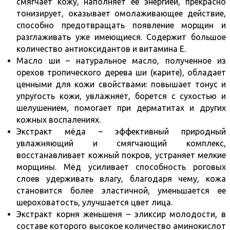
смягчает кожу, наполняет её энергией, прекрасно
тонизирует, оказывает омолаживающее действие,
способно предотвращать появление морщин и
разглаживать уже имеющиеся. Содержит большое
количество антиоксидантов и витамина Е.
Масло ши
– натуральное масло, полученное из
орехов тропического дерева ши (карите), обладает
ценными для кожи свойствами: повышает тонус и
упругость кожи, увлажняет, борется с сухостью и
шелушением, помогает при дерматитах и других
кожных воспалениях.
Экстракт мёда
– эффективный природный
увлажняющий и смягчающий комплекс,
восстанавливает кожный покров, устраняет мелкие
морщины. Мёд усиливает способность роговых
слоев удерживать влагу, благодаря чему, кожа
становится более эластичной, уменьшается ее
шероховатость, улучшается цвет лица.
Экстракт корня женьшеня
– эликсир молодости, в
составе которого высокое количество аминокислот