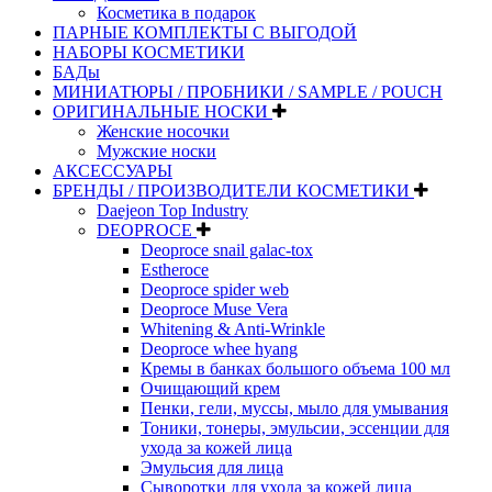
Косметика в подарок
ПАРНЫЕ КОМПЛЕКТЫ С ВЫГОДОЙ
НАБОРЫ КОСМЕТИКИ
БАДы
МИНИАТЮРЫ / ПРОБНИКИ / SAMPLE / POUCH
ОРИГИНАЛЬНЫЕ НОСКИ
Женские носочки
Мужские носки
АКСЕССУАРЫ
БРЕНДЫ / ПРОИЗВОДИТЕЛИ КОСМЕТИКИ
Daejeon Top Industry
DEOPROCE
Deoproce snail galac-tox
Estheroce
Deoproce spider web
Deoproce Muse Vera
Whitening & Anti-Wrinkle
Deoproce whee hyang
Кремы в банках большого объема 100 мл
Очищающий крем
Пенки, гели, муссы, мыло для умывания
Тоники, тонеры, эмульсии, эссенции для
ухода за кожей лица
Эмульсия для лица
Сыворотки для ухода за кожей лица