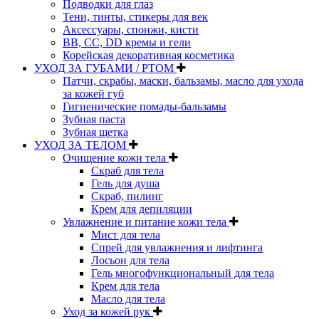
Подводки для глаз
Тени, тинты, стикеры для век
Аксессуары, спонжи, кисти
BB, CC, DD кремы и гели
Корейская декоративная косметика
УХОД ЗА ГУБАМИ / РТОМ
Патчи, скрабы, маски, бальзамы, масло для ухода
за кожей губ
Гигиенические помады-бальзамы
Зубная паста
Зубная щетка
УХОД ЗА ТЕЛОМ
Очищение кожи тела
Скраб для тела
Гель для душа
Скраб, пилинг
Крем для депиляции
Увлажнение и питание кожи тела
Мист для тела
Спрей для увлажнения и лифтинга
Лосьон для тела
Гель многофункциональный для тела
Крем для тела
Масло для тела
Уход за кожей рук