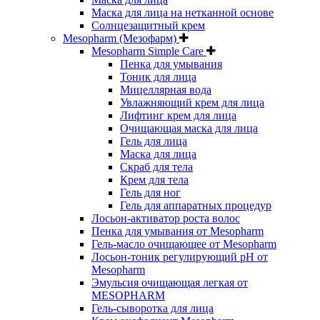
Маска для лица на нетканной основе
Солнцезащитный крем
Mesopharm (Мезофарм)
Mesopharm Simple Care
Пенка для умывания
Тоник для лица
Мицеллярная вода
Увлажняющий крем для лица
Лифтинг крем для лица
Очищающая маска для лица
Гель для лица
Маска для лица
Скраб для тела
Крем для тела
Гель для ног
Гель для аппаратных процедур
Лосьон-активатор роста волос
Пенка для умывания от Mesopharm
Гель-масло очищающее от Mesopharm
Лосьон-тоник регулирующий рН от
Mesopharm
Эмульсия очищающая легкая от
MESOPHARM
Гель-сыворотка для лица