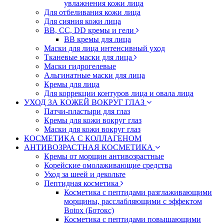
увлажнения кожи лица
Для отбеливания кожи лица
Для сияния кожи лица
BB, CC, DD кремы и гели
BB кремы для лица
Маски для лица интенсивный уход
Тканевые маски для лица
Маски гидрогелевые
Альгинатные маски для лица
Кремы для лица
Для коррекции контуров лица и овала лица
УХОД ЗА КОЖЕЙ ВОКРУГ ГЛАЗ
Патчи-пластыри для глаз
Кремы для кожи вокруг глаз
Маски для кожи вокруг глаз
КОСМЕТИКА С КОЛЛАГЕНОМ
АНТИВОЗРАСТНАЯ КОСМЕТИКА
Кремы от морщин антивозрастные
Корейские омолаживающие средства
Уход за шеей и декольте
Пептидная косметика
Косметика с пептидами разглаживающими
морщины, расслабляющими с эффектом
Botox (Ботокс)
Косметика с пептидами повышающими