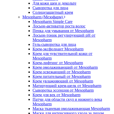
Для кожи шеи и декольте
Сыворотка для лица
Солнцезащитный крем
Mesopharm (Мезофарм)
Mesopharm Simple Care
Лосьон-активатор роста волос
Пенка для умывания от Mesopharm
Лосьон-тоник регулирующий рН от
Mesopharm
Гель-сыворотка для лица
Крем-эксфолиант Mesopharm
Крем для чувствительной кожи от
Mesopharm
Крем-лифтинг от Mesopharm
Крем омолаживающий от Mesopharm
Крем освежающий от Mesopharm
Крем питательный от Mesopharm
Крем увлажняющий от Mesopharm
Матирующий крем-шелк от Mesopharm
Сыворотка эссенция от Mesopharm
Крем для век от Mesopharm
Патчи для области скул и нижнего века
Mesopharm
Маска тканевая омолаживающая Mesopharm
Маски для интенсивного ухода за лицом