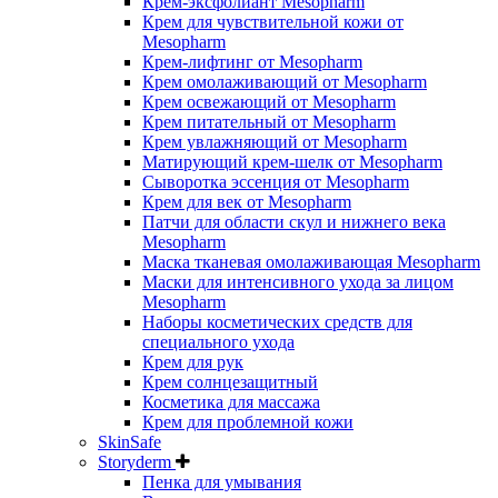
Крем-эксфолиант Mesopharm
Крем для чувствительной кожи от
Mesopharm
Крем-лифтинг от Mesopharm
Крем омолаживающий от Mesopharm
Крем освежающий от Mesopharm
Крем питательный от Mesopharm
Крем увлажняющий от Mesopharm
Матирующий крем-шелк от Mesopharm
Сыворотка эссенция от Mesopharm
Крем для век от Mesopharm
Патчи для области скул и нижнего века
Mesopharm
Маска тканевая омолаживающая Mesopharm
Маски для интенсивного ухода за лицом
Mesopharm
Наборы косметических средств для
специального ухода
Крем для рук
Крем солнцезащитный
Косметика для массажа
Крем для проблемной кожи
SkinSafe
Storyderm
Пенка для умывания