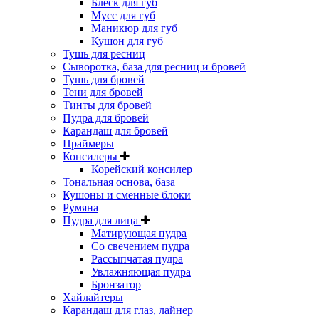
Блеск для губ
Мусс для губ
Маникюр для губ
Кушон для губ
Тушь для ресниц
Сыворотка, база для ресниц и бровей
Тушь для бровей
Тени для бровей
Тинты для бровей
Пудра для бровей
Карандаш для бровей
Праймеры
Консилеры
Корейский консилер
Тональная основа, база
Кушоны и сменные блоки
Румяна
Пудра для лица
Матирующая пудра
Со свечением пудра
Рассыпчатая пудра
Увлажняющая пудра
Бронзатор
Хайлайтеры
Карандаш для глаз, лайнер