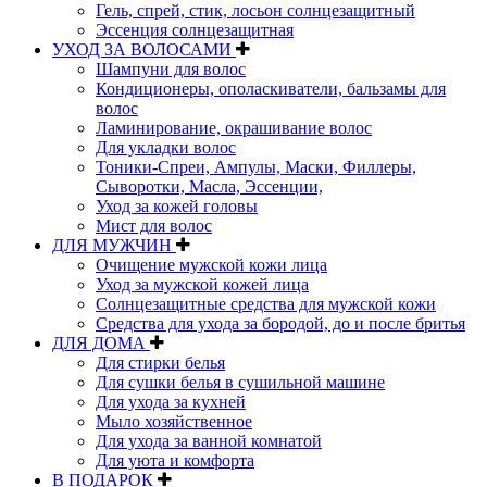
Гель, спрей, стик, лосьон солнцезащитный
Эссенция солнцезащитная
УХОД ЗА ВОЛОСАМИ
Шампуни для волос
Кондиционеры, ополаскиватели, бальзамы для
волос
Ламинирование, окрашивание волос
Для укладки волос
Тоники-Спреи, Ампулы, Маски, Филлеры,
Сыворотки, Масла, Эссенции,
Уход за кожей головы
Мист для волос
ДЛЯ МУЖЧИН
Очищение мужской кожи лица
Уход за мужской кожей лица
Солнцезащитные средства для мужской кожи
Средства для ухода за бородой, до и после бритья
ДЛЯ ДОМА
Для стирки белья
Для сушки белья в сушильной машине
Для ухода за кухней
Мыло хозяйственное
Для ухода за ванной комнатой
Для уюта и комфорта
В ПОДАРОК