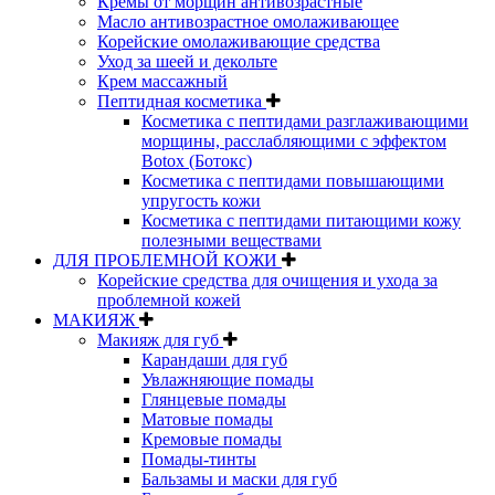
Кремы от морщин антивозрастные
Масло антивозрастное омолаживающее
Корейские омолаживающие средства
Уход за шеей и декольте
Крем массажный
Пептидная косметика
Косметика с пептидами разглаживающими
морщины, расслабляющими с эффектом
Botox (Ботокс)
Косметика с пептидами повышающими
упругость кожи
Косметика с пептидами питающими кожу
полезными веществами
ДЛЯ ПРОБЛЕМНОЙ КОЖИ
Корейские средства для очищения и ухода за
проблемной кожей
МАКИЯЖ
Макияж для губ
Карандаши для губ
Увлажняющие помады
Глянцевые помады
Матовые помады
Кремовые помады
Помады-тинты
Бальзамы и маски для губ