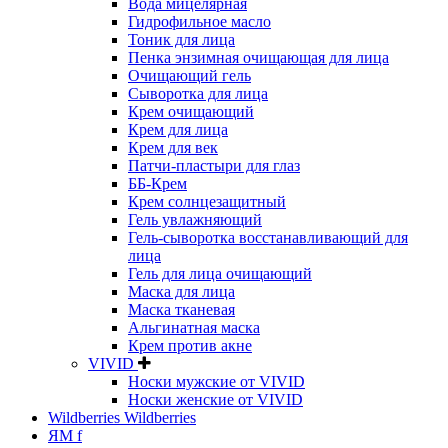
Вода мицелярная
Гидрофильное масло
Тоник для лица
Пенка энзимная очищающая для лица
Очищающий гель
Сыворотка для лица
Крем очищающий
Крем для лица
Крем для век
Патчи-пластыри для глаз
ББ-Крем
Крем солнцезащитный
Гель увлажняющий
Гель-сыворотка восстанавливающий для
лица
Гель для лица очищающий
Маска для лица
Маска тканевая
Альгинатная маска
Крем против акне
VIVID
Носки мужские от VIVID
Носки женские от VIVID
Wildberries Wildberries
ЯМ f