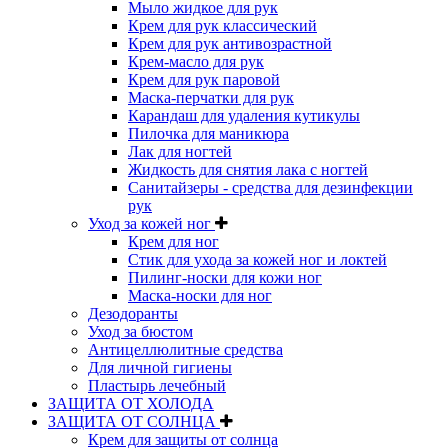
Мыло жидкое для рук
Крем для рук классический
Крем для рук антивозрастной
Крем-масло для рук
Крем для рук паровой
Маска-перчатки для рук
Карандаш для удаления кутикулы
Пилочка для маникюра
Лак для ногтей
Жидкость для снятия лака с ногтей
Санитайзеры - средства для дезинфекции
рук
Уход за кожей ног
Крем для ног
Стик для ухода за кожей ног и локтей
Пилинг-носки для кожи ног
Маска-носки для ног
Дезодоранты
Уход за бюстом
Антицеллюлитные средства
Для личной гигиены
Пластырь лечебный
ЗАЩИТА ОТ ХОЛОДА
ЗАЩИТА ОТ СОЛНЦА
Крем для защиты от солнца