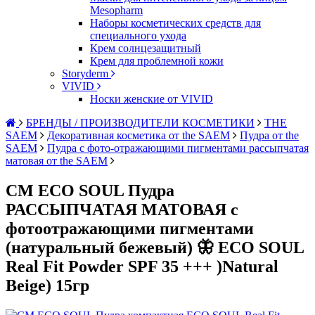
Mesopharm
Наборы косметических средств для
специального ухода
Крем солнцезащитный
Крем для проблемной кожи
Storyderm
VIVID
Носки женские от VIVID
БРЕНДЫ / ПРОИЗВОДИТЕЛИ КОСМЕТИКИ
THE
SAEM
Декоративная косметика от the SAEM
Пудра от the
SAEM
Пудра с фото-отражающими пигментами рассыпчатая
матовая от the SAEM
СМ ECO SOUL Пудра
РАССЫПЧАТАЯ МАТОВАЯ с
фотоотражающими пигментами
(натуральный бежевый) 🦋 ECO SOUL
Real Fit Powder SPF 35 +++ )Natural
Beige) 15гр