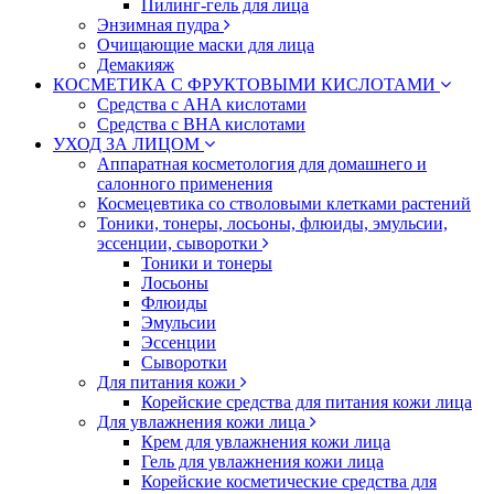
Пилинг-гель для лица
Энзимная пудра
Очищающие маски для лица
Демакияж
КОСМЕТИКА С ФРУКТОВЫМИ КИСЛОТАМИ
Средства с AHA кислотами
Средства с BHA кислотами
УХОД ЗА ЛИЦОМ
Аппаратная косметология для домашнего и
салонного применения
Космецевтика со стволовыми клетками растений
Тоники, тонеры, лосьоны, флюиды, эмульсии,
эссенции, сыворотки
Тоники и тонеры
Лосьоны
Флюиды
Эмульсии
Эссенции
Сыворотки
Для питания кожи
Корейские средства для питания кожи лица
Для увлажнения кожи лица
Крем для увлажнения кожи лица
Гель для увлажнения кожи лица
Корейские косметические средства для