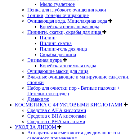
Мыло туалетное
Пенка для глубокого очищения кожи
Тоники, тонеры очищающие
Очищающая вода, Мицеллярная вода
Корейская очищающая вода
Пилинги, скатки, скрабы для лица
Пилинг
Пилинг-скатка
Пилинг-гель для лица
Скрабы для лица
Энзимная пудра
Корейская энзимная пудра
Очищающие маски для лица
Влажные очищающие и матирующие салфетки,
спонжи
Набор для очистки пор - Ватные палочки +
Петелька экструдер
Демакияж
КОСМЕТИКА С ФРУКТОВЫМИ КИСЛОТАМИ
Средства с AHA кислотами
Средства с BHA кислотами
Средства с PHA кислотами
УХОД ЗА ЛИЦОМ
Аппаратная косметология для домашнего и
салонного применения