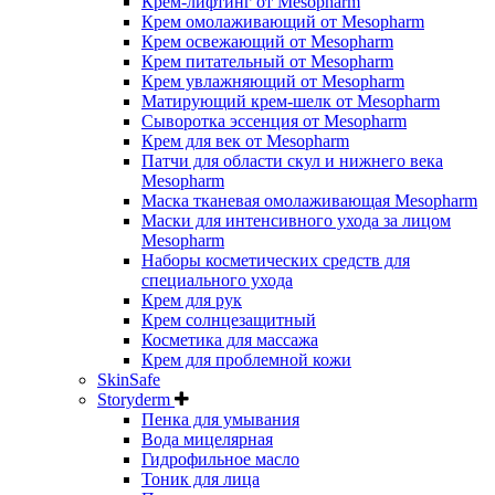
Крем-лифтинг от Mesopharm
Крем омолаживающий от Mesopharm
Крем освежающий от Mesopharm
Крем питательный от Mesopharm
Крем увлажняющий от Mesopharm
Матирующий крем-шелк от Mesopharm
Сыворотка эссенция от Mesopharm
Крем для век от Mesopharm
Патчи для области скул и нижнего века
Mesopharm
Маска тканевая омолаживающая Mesopharm
Маски для интенсивного ухода за лицом
Mesopharm
Наборы косметических средств для
специального ухода
Крем для рук
Крем солнцезащитный
Косметика для массажа
Крем для проблемной кожи
SkinSafe
Storyderm
Пенка для умывания
Вода мицелярная
Гидрофильное масло
Тоник для лица