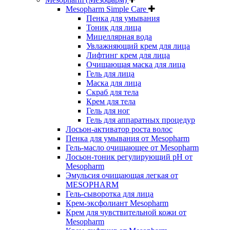
Mesopharm Simple Care
Пенка для умывания
Тоник для лица
Мицеллярная вода
Увлажняющий крем для лица
Лифтинг крем для лица
Очищающая маска для лица
Гель для лица
Маска для лица
Скраб для тела
Крем для тела
Гель для ног
Гель для аппаратных процедур
Лосьон-активатор роста волос
Пенка для умывания от Mesopharm
Гель-масло очищающее от Mesopharm
Лосьон-тоник регулирующий рН от
Mesopharm
Эмульсия очищающая легкая от
MESOPHARM
Гель-сыворотка для лица
Крем-эксфолиант Mesopharm
Крем для чувствительной кожи от
Mesopharm