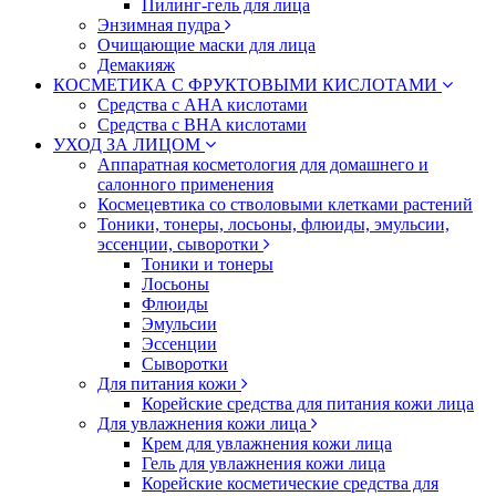
Пилинг-гель для лица
Энзимная пудра
Очищающие маски для лица
Демакияж
КОСМЕТИКА С ФРУКТОВЫМИ КИСЛОТАМИ
Средства с AHA кислотами
Средства с BHA кислотами
УХОД ЗА ЛИЦОМ
Аппаратная косметология для домашнего и
салонного применения
Космецевтика со стволовыми клетками растений
Тоники, тонеры, лосьоны, флюиды, эмульсии,
эссенции, сыворотки
Тоники и тонеры
Лосьоны
Флюиды
Эмульсии
Эссенции
Сыворотки
Для питания кожи
Корейские средства для питания кожи лица
Для увлажнения кожи лица
Крем для увлажнения кожи лица
Гель для увлажнения кожи лица
Корейские косметические средства для