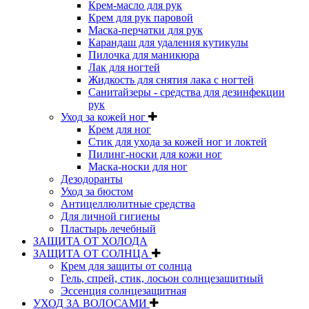
Крем-масло для рук
Крем для рук паровой
Маска-перчатки для рук
Карандаш для удаления кутикулы
Пилочка для маникюра
Лак для ногтей
Жидкость для снятия лака с ногтей
Санитайзеры - средства для дезинфекции
рук
Уход за кожей ног
Крем для ног
Стик для ухода за кожей ног и локтей
Пилинг-носки для кожи ног
Маска-носки для ног
Дезодоранты
Уход за бюстом
Антицеллюлитные средства
Для личной гигиены
Пластырь лечебный
ЗАЩИТА ОТ ХОЛОДА
ЗАЩИТА ОТ СОЛНЦА
Крем для защиты от солнца
Гель, спрей, стик, лосьон солнцезащитный
Эссенция солнцезащитная
УХОД ЗА ВОЛОСАМИ