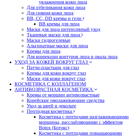
увлажнения кожи лица
Для отбеливания кожи лица
Для сияния кожи лица
BB, CC, DD кремы и гели
BB кремы для лица
Маски для лица интенсивный уход
Тканевые маски для лица
Маски гидрогелевые
Альгинатные маски для лица
Кремы для лица
Для коррекции контуров лица и овала лица
УХОД ЗА КОЖЕЙ ВОКРУГ ГЛАЗ
Патчи-пластыри для глаз
Кремы для кожи вокруг глаз
Маски для кожи вокруг глаз
КОСМЕТИКА С КОЛЛАГЕНОМ
АНТИВОЗРАСТНАЯ КОСМЕТИКА
Кремы от морщин антивозрастные
Корейские омолаживающие средства
Уход за шеей и декольте
Пептидная косметика
Косметика с пептидами разглаживающими
морщины, расслабляющими с эффектом
Botox (Ботокс)
Косметика с пептидами повышающими