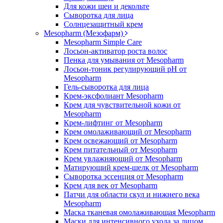
Для кожи шеи и декольте
Сыворотка для лица
Солнцезащитный крем
Mesopharm (Мезофарм)
Mesopharm Simple Care
Лосьон-активатор роста волос
Пенка для умывания от Mesopharm
Лосьон-тоник регулирующий рН от
Mesopharm
Гель-сыворотка для лица
Крем-эксфолиант Mesopharm
Крем для чувствительной кожи от
Mesopharm
Крем-лифтинг от Mesopharm
Крем омолаживающий от Mesopharm
Крем освежающий от Mesopharm
Крем питательный от Mesopharm
Крем увлажняющий от Mesopharm
Матирующий крем-шелк от Mesopharm
Сыворотка эссенция от Mesopharm
Крем для век от Mesopharm
Патчи для области скул и нижнего века
Mesopharm
Маска тканевая омолаживающая Mesopharm
Маски для интенсивного ухода за лицом