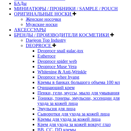
БАДы
МИНИАТЮРЫ / ПРОБНИКИ / SAMPLE / POUCH
ОРИГИНАЛЬНЫЕ НОСКИ
Женские носочки
Мужские носки
АКСЕССУАРЫ
БРЕНДЫ / ПРОИЗВОДИТЕЛИ КОСМЕТИКИ
Daejeon Top Industry
DEOPROCE
Deoproce snail galac-tox
Estheroce
Deoproce spider web
Deoproce Muse Vera
Whitening & Anti-Wrinkle
Deoproce whee hyang
Кремы в банках большого объема 100 мл
Очищающий крем
Пенки, гели, муссы, мыло для умывания
Тоники, тонеры, эмульсии, эссенции для
ухода за кожей лица
Эмульсия для лица
Сыворотки для ухода за кожей лица
Кремы для ухода за кожей лица
Крем для ухода за кожей вокруг глаз
BB, CC, DD кремы