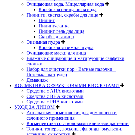
Очищающая вода, Мицеллярная вода
Корейская очищающая вода
Пилинги, скатки, скрабы для лица
Пилинг
Пилинг-скатка
Пилинг-гель для лица
Скрабы для лица
Энзимная пудра
Корейская энзимная пудра
Очищающие маски для лица
Влажные очищающие и матирующие салфетки,
спонжи
Набор для очистки пор - Ватные палочки +
Петелька экструдер
Демакияж
КОСМЕТИКА С ФРУКТОВЫМИ КИСЛОТАМИ
Средства с AHA кислотами
Средства с BHA кислотами
Средства с PHA кислотами
УХОД ЗА ЛИЦОМ
Аппаратная косметология для домашнего и
салонного применения
Космецевтика со стволовыми клетками растений
Тоники, тонеры, лосьоны, флюиды, эмульсии,
эссенции, сыворотки