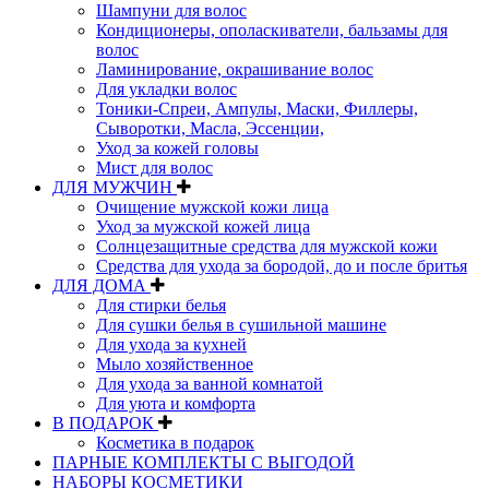
Шампуни для волос
Кондиционеры, ополаскиватели, бальзамы для
волос
Ламинирование, окрашивание волос
Для укладки волос
Тоники-Спреи, Ампулы, Маски, Филлеры,
Сыворотки, Масла, Эссенции,
Уход за кожей головы
Мист для волос
ДЛЯ МУЖЧИН
Очищение мужской кожи лица
Уход за мужской кожей лица
Солнцезащитные средства для мужской кожи
Средства для ухода за бородой, до и после бритья
ДЛЯ ДОМА
Для стирки белья
Для сушки белья в сушильной машине
Для ухода за кухней
Мыло хозяйственное
Для ухода за ванной комнатой
Для уюта и комфорта
В ПОДАРОК
Косметика в подарок
ПАРНЫЕ КОМПЛЕКТЫ С ВЫГОДОЙ
НАБОРЫ КОСМЕТИКИ