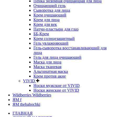
Пенка энзимная очищающая для лица
Очищающий гель
Сыворотка для лица
Крем очищающий
Крем для лица
Крем для век
Патчи-пластыри для глаз
ББ-Крем
Крем солнцезащитный
Гель увлажняющий
Гель-сыворотка восстанавливающий для
лица
Гель для лица очищающий
Маска для лица
Маска тканевая
Альгинатная маска
Крем против акне
VIVID
Носки мужские от VIVID
Носки женские от VIVID
Wildberries Wildberries
ЯМ f
ЯМ thebabochki
ГЛАВНАЯ