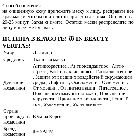
Способ нанесения:
на очищенную кожу приложите маску к лицу, расправьте все
края маски, что бы они плотно прилегали к коже. Оставьте на
20-25 минут. Затем снимите. Остатки маски распределите по
лицу и шее. Не смывать.
ИСТИНА В КРАСОТЕ! 🦋 IN BEAUTY
VERITAS!
Уход:
Для лица
Средство:
Тканевая маска
Антивозрастное , Антиоксидантное , Анти-
стресс , Восстанавливающее , Гипоаллергенное
, Защита от внешних воздействий окружающей
Действие
среды , Лифтинг , Омоложение , Освежение ,
косметики:
От морщин , От пигментации , Питательное ,
Повышение иммунитета кожи , Повышение
упругости , Придание эластичности , Ровный
тон , Увлажнение , Укрепляющее
Страна
производства
Южная Корея
косметики:
Бренд
the SAEM
косметики: