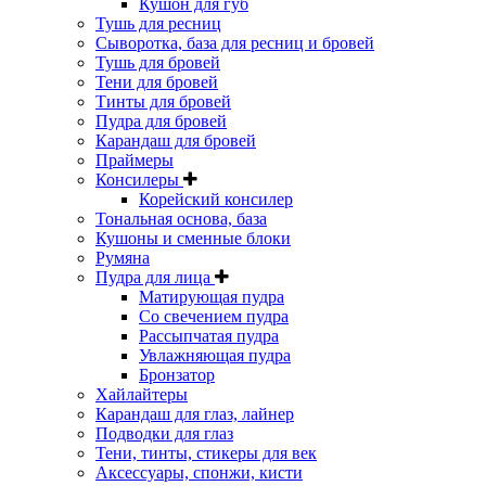
Кушон для губ
Тушь для ресниц
Сыворотка, база для ресниц и бровей
Тушь для бровей
Тени для бровей
Тинты для бровей
Пудра для бровей
Карандаш для бровей
Праймеры
Консилеры
Корейский консилер
Тональная основа, база
Кушоны и сменные блоки
Румяна
Пудра для лица
Матирующая пудра
Со свечением пудра
Рассыпчатая пудра
Увлажняющая пудра
Бронзатор
Хайлайтеры
Карандаш для глаз, лайнер
Подводки для глаз
Тени, тинты, стикеры для век
Аксессуары, спонжи, кисти