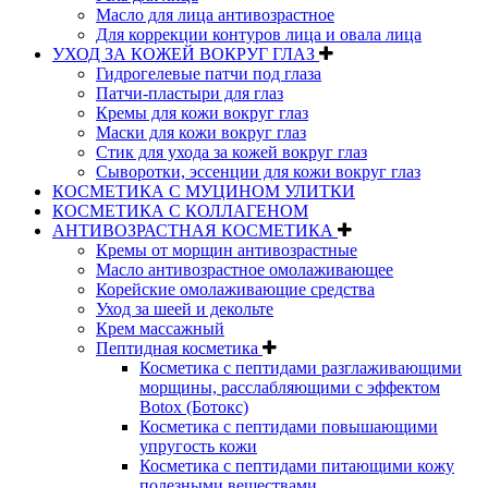
Масло для лица антивозрастное
Для коррекции контуров лица и овала лица
УХОД ЗА КОЖЕЙ ВОКРУГ ГЛАЗ
Гидрогелевые патчи под глаза
Патчи-пластыри для глаз
Кремы для кожи вокруг глаз
Маски для кожи вокруг глаз
Стик для ухода за кожей вокруг глаз
Сыворотки, эссенции для кожи вокруг глаз
КОСМЕТИКА С МУЦИНОМ УЛИТКИ
КОСМЕТИКА С КОЛЛАГЕНОМ
АНТИВОЗРАСТНАЯ КОСМЕТИКА
Кремы от морщин антивозрастные
Масло антивозрастное омолаживающее
Корейские омолаживающие средства
Уход за шеей и декольте
Крем массажный
Пептидная косметика
Косметика с пептидами разглаживающими
морщины, расслабляющими с эффектом
Botox (Ботокс)
Косметика с пептидами повышающими
упругость кожи
Косметика с пептидами питающими кожу
полезными веществами