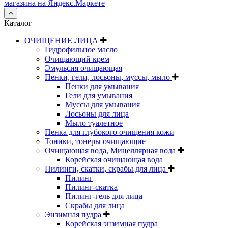
Каталог
ОЧИЩЕНИЕ ЛИЦА
Гидрофильное масло
Очищающий крем
Эмульсия очищающая
Пенки, гели, лосьоны, муссы, мыло
Пенки для умывания
Гели для умывания
Муссы для умывания
Лосьоны для лица
Мыло туалетное
Пенка для глубокого очищения кожи
Тоники, тонеры очищающие
Очищающая вода, Мицеллярная вода
Корейская очищающая вода
Пилинги, скатки, скрабы для лица
Пилинг
Пилинг-скатка
Пилинг-гель для лица
Скрабы для лица
Энзимная пудра
Корейская энзимная пудра