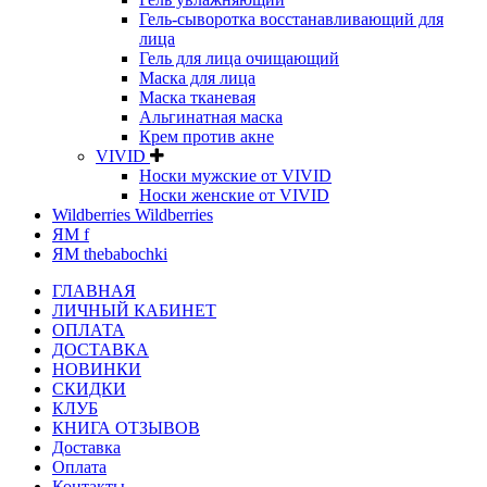
Гель-сыворотка восстанавливающий для
лица
Гель для лица очищающий
Маска для лица
Маска тканевая
Альгинатная маска
Крем против акне
VIVID
Носки мужские от VIVID
Носки женские от VIVID
Wildberries Wildberries
ЯМ f
ЯМ thebabochki
ГЛАВНАЯ
ЛИЧНЫЙ КАБИНЕТ
ОПЛАТА
ДОСТАВКА
НОВИНКИ
СКИДКИ
КЛУБ
КНИГА ОТЗЫВОВ
Доставка
Оплата
Контакты