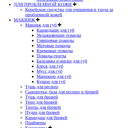
ДЛЯ ПРОБЛЕМНОЙ КОЖИ
Корейские средства для очищения и ухода за
проблемной кожей
МАКИЯЖ
Макияж для губ
Карандаши для губ
Увлажняющие помады
Глянцевые помады
Матовые помады
Кремовые помады
Помады-тинты
Бальзамы и маски для губ
Блеск для губ
Мусс для губ
Маникюр для губ
Кушон для губ
Тушь для ресниц
Сыворотка, база для ресниц и бровей
Тушь для бровей
Тени для бровей
Тинты для бровей
Пудра для бровей
Карандаш для бровей
Праймеры
Консилеры