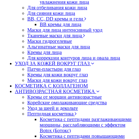
увлажнения кожи лица
Для отбеливания кожи лица
Для сияния кожи лица
BB, CC, DD кремы и гели
BB кремы для лица
Маски для лица интенсивный уход
Тканевые маски для лица
Маски гидрогелевые
Альгинатные маски для лица
Кремы для лица
Для коррекции контуров лица и овала лица
УХОД ЗА КОЖЕЙ ВОКРУГ ГЛАЗ
Патчи-пластыри для глаз
Кремы для кожи вокруг глаз
Маски для кожи вокруг глаз
КОСМЕТИКА С КОЛЛАГЕНОМ
АНТИВОЗРАСТНАЯ КОСМЕТИКА
Кремы от морщин антивозрастные
Корейские омолаживающие средства
Уход за шеей и декольте
Пептидная косметика
Косметика с пептидами разглаживающими
морщины, расслабляющими с эффектом
Botox (Ботокс)
Косметика с пептидами повышающими