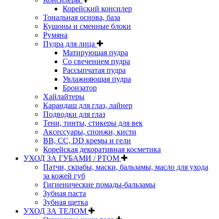
Корейский консилер
Тональная основа, база
Кушоны и сменные блоки
Румяна
Пудра для лица
Матирующая пудра
Со свечением пудра
Рассыпчатая пудра
Увлажняющая пудра
Бронзатор
Хайлайтеры
Карандаш для глаз, лайнер
Подводки для глаз
Тени, тинты, стикеры для век
Аксессуары, спонжи, кисти
BB, CC, DD кремы и гели
Корейская декоративная косметика
УХОД ЗА ГУБАМИ / РТОМ
Патчи, скрабы, маски, бальзамы, масло для ухода
за кожей губ
Гигиенические помады-бальзамы
Зубная паста
Зубная щетка
УХОД ЗА ТЕЛОМ