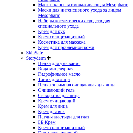
Маска тканевая омолаживающая Mesopharm
Маски для интенсивного ухода за лицом
Mesopharm
Наборы косметических средств для
специального ухода
Крем для рук
Крем солнцезащитный
Косметика для массажа
Крем для проблемной кожи
SkinSafe
Storyderm
Пенка для умывания
Вода мицелярная
Гидрофильное масло
Тоник для лица
Пенка энзимная очищающая для лица
Очищающий гель
Сыворотка для лица
Крем очищающий
Крем для лица
Крем для век
Патчи-пластыри для глаз
ББ-Крем
Крем солнцезащитный
Гель увлажняющий