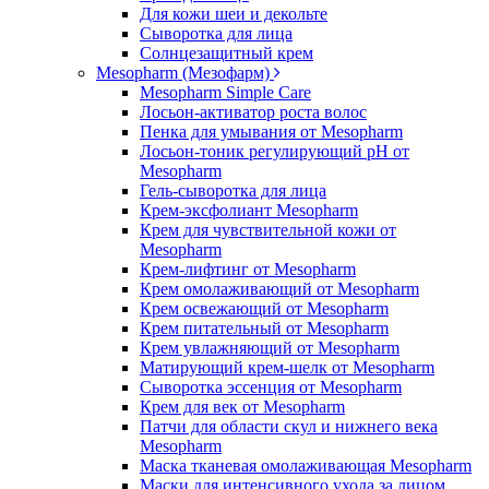
Для кожи шеи и декольте
Сыворотка для лица
Солнцезащитный крем
Mesopharm (Мезофарм)
Mesopharm Simple Care
Лосьон-активатор роста волос
Пенка для умывания от Mesopharm
Лосьон-тоник регулирующий рН от
Mesopharm
Гель-сыворотка для лица
Крем-эксфолиант Mesopharm
Крем для чувствительной кожи от
Mesopharm
Крем-лифтинг от Mesopharm
Крем омолаживающий от Mesopharm
Крем освежающий от Mesopharm
Крем питательный от Mesopharm
Крем увлажняющий от Mesopharm
Матирующий крем-шелк от Mesopharm
Сыворотка эссенция от Mesopharm
Крем для век от Mesopharm
Патчи для области скул и нижнего века
Mesopharm
Маска тканевая омолаживающая Mesopharm
Маски для интенсивного ухода за лицом