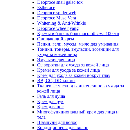
Deoproce snail galac-tox
Estheroce
Deoproce spider web
Deoproce Muse Vera
Whitening & Anti-Wrinkle
Deoproce whee hyang
Кремы в банках большого объема 100 мл
Очищающий крем
Пенки, гели, муссы, мыло для умывания
Тоники, тонеры, эмульсии, эссенции для
ухода за кожей лица
Эмульсия для лица
Сыворотки для ухода за кожей лица
Кремы для ухода за кожей лица
Крем для ухода за кожей вокруг глаз
BB, CC, DD кремы
Тканевые маски для интенсивного ухода за
кожей лица
Гель для душа
Крем для рук
Крем для ног
Многофункциональный крем для лица и
тела
Шампуни для волос
Кондиционеры для волос