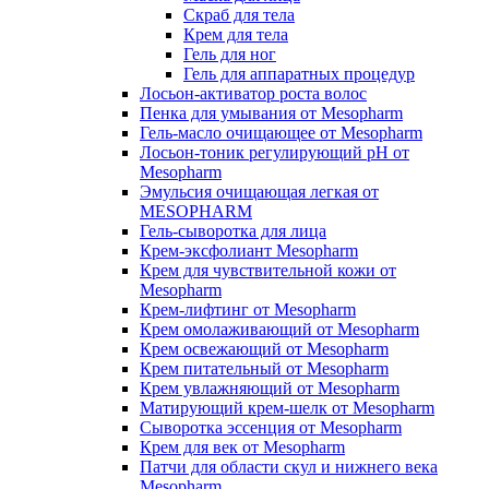
Скраб для тела
Крем для тела
Гель для ног
Гель для аппаратных процедур
Лосьон-активатор роста волос
Пенка для умывания от Mesopharm
Гель-масло очищающее от Mesopharm
Лосьон-тоник регулирующий рН от
Mesopharm
Эмульсия очищающая легкая от
MESOPHARM
Гель-сыворотка для лица
Крем-эксфолиант Mesopharm
Крем для чувствительной кожи от
Mesopharm
Крем-лифтинг от Mesopharm
Крем омолаживающий от Mesopharm
Крем освежающий от Mesopharm
Крем питательный от Mesopharm
Крем увлажняющий от Mesopharm
Матирующий крем-шелк от Mesopharm
Сыворотка эссенция от Mesopharm
Крем для век от Mesopharm
Патчи для области скул и нижнего века
Mesopharm