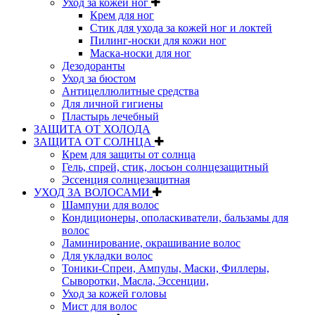
Уход за кожей ног
Крем для ног
Стик для ухода за кожей ног и локтей
Пилинг-носки для кожи ног
Маска-носки для ног
Дезодоранты
Уход за бюстом
Антицеллюлитные средства
Для личной гигиены
Пластырь лечебный
ЗАЩИТА ОТ ХОЛОДА
ЗАЩИТА ОТ СОЛНЦА
Крем для защиты от солнца
Гель, спрей, стик, лосьон солнцезащитный
Эссенция солнцезащитная
УХОД ЗА ВОЛОСАМИ
Шампуни для волос
Кондиционеры, ополаскиватели, бальзамы для
волос
Ламинирование, окрашивание волос
Для укладки волос
Тоники-Спреи, Ампулы, Маски, Филлеры,
Сыворотки, Масла, Эссенции,
Уход за кожей головы
Мист для волос