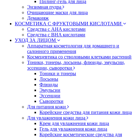
Пилинг-гель для лица
Энзимная пудра
Очищающие маски для лица
Демакияж
КОСМЕТИКА С ФРУКТОВЫМИ КИСЛОТАМИ
Средства с AHA кислотами
Средства с BHA кислотами
УХОД ЗА ЛИЦОМ
Аппаратная косметология для домашнего и
салонного применения
Космецевтика со стволовыми клетками растений
Тоники, тонеры, лосьоны, флюиды, эмульсии,
эссенции, сыворотки
Тоники и тонеры
Лосьоны
Флюиды
Эмульсии
Эссенции
Сыворотки
Для питания кожи
Корейские средства для питания кожи лица
Для увлажнения кожи лица
Крем для увлажнения кожи лица
Гель для увлажнения кожи лица
Корейские косметические средства для