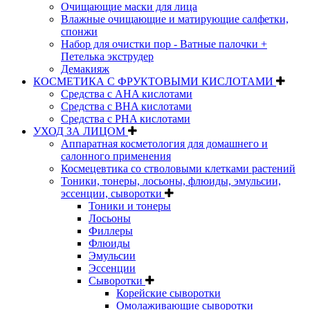
Очищающие маски для лица
Влажные очищающие и матирующие салфетки,
спонжи
Набор для очистки пор - Ватные палочки +
Петелька экструдер
Демакияж
КОСМЕТИКА С ФРУКТОВЫМИ КИСЛОТАМИ
Средства с AHA кислотами
Средства с BHA кислотами
Средства с PHA кислотами
УХОД ЗА ЛИЦОМ
Аппаратная косметология для домашнего и
салонного применения
Космецевтика со стволовыми клетками растений
Тоники, тонеры, лосьоны, флюиды, эмульсии,
эссенции, сыворотки
Тоники и тонеры
Лосьоны
Филлеры
Флюиды
Эмульсии
Эссенции
Сыворотки
Корейские сыворотки
Омолаживающие сыворотки