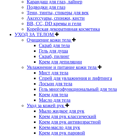
Карандаш для глаз, лайнер
Подводки для глаз
Тени, тинты, стикеры для век
Аксессуары, спонжи, кисти
BB, CC, DD кремы и гели
Корейская декоративная косметика
УХОД ЗА ТЕЛОМ
Очищение кожи тела
Скраб для тела
Гель для душа
Скраб, пилинг
Крем для депиляции
Увлажнение и питание кожи тела
Мист для тела
Спрей для увлажнения и лифтинга
Лосьон для тела
Гель многофункциональный для тела
Крем для тела
Масло для тела
Уход за кожей рук
Мыло жидкое для рук
Крем для рук классический
Крем для рук антивозрастной
Крем-масло для рук
Крем для рук паровой