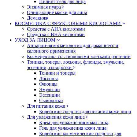
Пилинг-гель для лица
Энзимная пудра
Очищающие маски для лица
Демакияж
КОСМЕТИКА С ФРУКТОВЫМИ КИСЛОТАМИ
Средства с AHA кислотами
Средства с BHA кислотами
УХОД ЗА ЛИЦОМ
Аппаратная косметология для домашнего и
салонного применения
Космецевтика со стволовыми клетками растений
Тоники, тонеры, лосьоны, флюиды, эмульсии,
эссенции, сыворотки
Тоники и тонеры
Лосьоны
Флюиды
Эмульсии
Эссенции
Сыворотки
Для питания кожи
Корейские средства для питания кожи лица
Для увлажнения кожи лица
Крем для увлажнения кожи лица
Гель для увлажнения кожи лица
Корейские косметические средства для