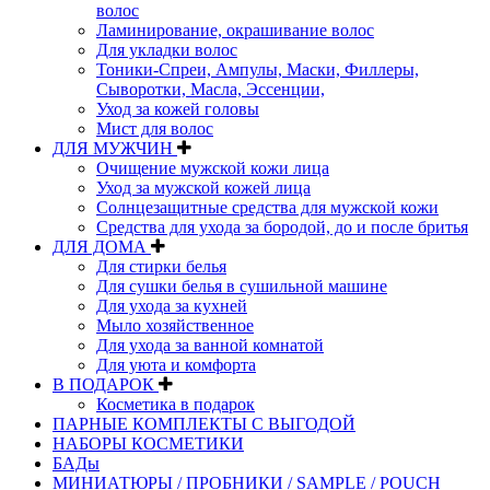
волос
Ламинирование, окрашивание волос
Для укладки волос
Тоники-Спреи, Ампулы, Маски, Филлеры,
Сыворотки, Масла, Эссенции,
Уход за кожей головы
Мист для волос
ДЛЯ МУЖЧИН
Очищение мужской кожи лица
Уход за мужской кожей лица
Солнцезащитные средства для мужской кожи
Средства для ухода за бородой, до и после бритья
ДЛЯ ДОМА
Для стирки белья
Для сушки белья в сушильной машине
Для ухода за кухней
Мыло хозяйственное
Для ухода за ванной комнатой
Для уюта и комфорта
В ПОДАРОК
Косметика в подарок
ПАРНЫЕ КОМПЛЕКТЫ С ВЫГОДОЙ
НАБОРЫ КОСМЕТИКИ
БАДы
МИНИАТЮРЫ / ПРОБНИКИ / SAMPLE / POUCH