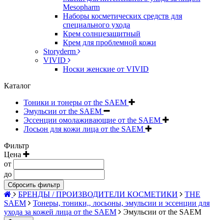
Mesopharm
Наборы косметических средств для
специального ухода
Крем солнцезащитный
Крем для проблемной кожи
Storyderm
VIVID
Носки женские от VIVID
Каталог
Тоники и тонеры от the SAEM
Эмульсии от the SAEM
Эссенции омолаживающие от the SAEM
Лосьон для кожи лица от the SAEM
Фильтр
Цена
от
до
Сбросить фильтр
БРЕНДЫ / ПРОИЗВОДИТЕЛИ КОСМЕТИКИ
THE
SAEM
Тонеры, тоники,, лосьоны, эмульсии и эссенции для
ухода за кожей лица от the SAEM
Эмульсии от the SAEM