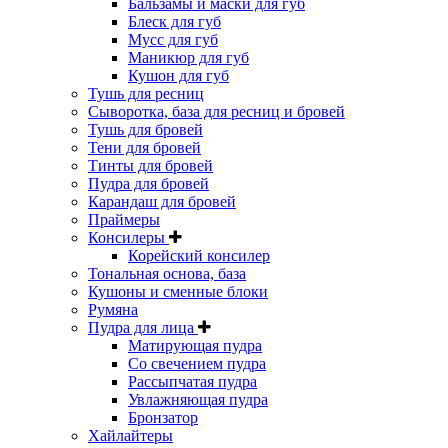
Бальзамы и маски для губ
Блеск для губ
Мусс для губ
Маникюр для губ
Кушон для губ
Тушь для ресниц
Сыворотка, база для ресниц и бровей
Тушь для бровей
Тени для бровей
Тинты для бровей
Пудра для бровей
Карандаш для бровей
Праймеры
Консилеры
Корейский консилер
Тональная основа, база
Кушоны и сменные блоки
Румяна
Пудра для лица
Матирующая пудра
Со свечением пудра
Рассыпчатая пудра
Увлажняющая пудра
Бронзатор
Хайлайтеры