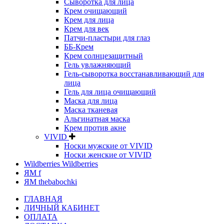
Сыворотка для лица
Крем очищающий
Крем для лица
Крем для век
Патчи-пластыри для глаз
ББ-Крем
Крем солнцезащитный
Гель увлажняющий
Гель-сыворотка восстанавливающий для
лица
Гель для лица очищающий
Маска для лица
Маска тканевая
Альгинатная маска
Крем против акне
VIVID
Носки мужские от VIVID
Носки женские от VIVID
Wildberries Wildberries
ЯМ f
ЯМ thebabochki
ГЛАВНАЯ
ЛИЧНЫЙ КАБИНЕТ
ОПЛАТА