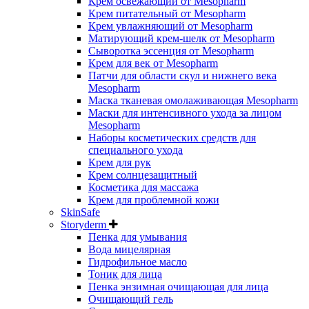
Крем освежающий от Mesopharm
Крем питательный от Mesopharm
Крем увлажняющий от Mesopharm
Матирующий крем-шелк от Mesopharm
Сыворотка эссенция от Mesopharm
Крем для век от Mesopharm
Патчи для области скул и нижнего века
Mesopharm
Маска тканевая омолаживающая Mesopharm
Маски для интенсивного ухода за лицом
Mesopharm
Наборы косметических средств для
специального ухода
Крем для рук
Крем солнцезащитный
Косметика для массажа
Крем для проблемной кожи
SkinSafe
Storyderm
Пенка для умывания
Вода мицелярная
Гидрофильное масло
Тоник для лица
Пенка энзимная очищающая для лица
Очищающий гель