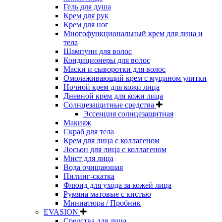
Гель для душа
Крем для рук
Крем для ног
Многофункциональный крем для лица и
тела
Шампуни для волос
Кондиционеры для волос
Маски и сыворотки для волос
Омолаживающий крем с муцином улитки
Ночной крем для кожи лица
Дневной крем для кожи лица
Солнцезащитные средства
Эссенция солнцезащитная
Макияж
Скраб для тела
Крем для лица с коллагеном
Лосьон для лица с коллагеном
Мист для лица
Вода очищающая
Пилинг-скатка
Флюид для ухода за кожей лица
Румяна матовые с кистью
Миниатюра / Пробник
EVASION
Средства для лица