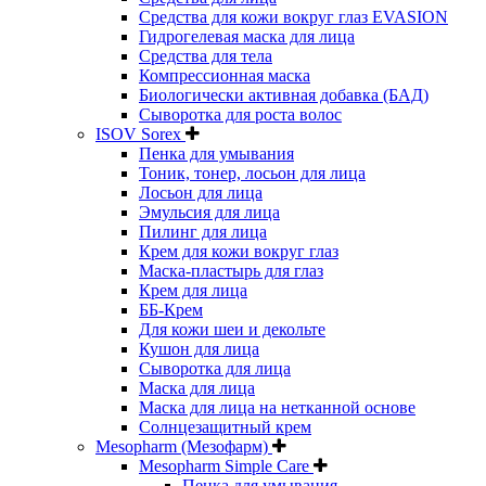
Средства для кожи вокруг глаз EVASION
Гидрогелевая маска для лица
Средства для тела
Компрессионная маска
Биологически активная добавка (БАД)
Сыворотка для роста волос
ISOV Sorex
Пенка для умывания
Тоник, тонер, лосьон для лица
Лосьон для лица
Эмульсия для лица
Пилинг для лица
Крем для кожи вокруг глаз
Маска-пластырь для глаз
Крем для лица
ББ-Крем
Для кожи шеи и декольте
Кушон для лица
Сыворотка для лица
Маска для лица
Маска для лица на нетканной основе
Солнцезащитный крем
Mesopharm (Мезофарм)
Mesopharm Simple Care
Пенка для умывания