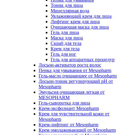
Тоник для лица
Мицеллярная вода
Увлажняющий крем для лица
Лифтинг крем для лица
Очищающая маска для лица
Гель для лица
Маска для лица
Скраб для тела
Крем для тела
Гель для ног
Гель для аппаратных процедур
Лосьон-активатор роста волос
Пенка для умывания от Mesopharm
Гель-масло очищающее от Mesopharm
Лосьон-тоник регулирующий рН от
Mesopharm
Эмульсия очищающая легкая от
MESOPHARM
Гель-сыворотка для лица
Крем-эксфолиант Mesopharm
Крем для чувствительной кожи от
Mesopharm
Крем-лифтинг от Mesopharm
Крем омолаживающий от Mesopharm