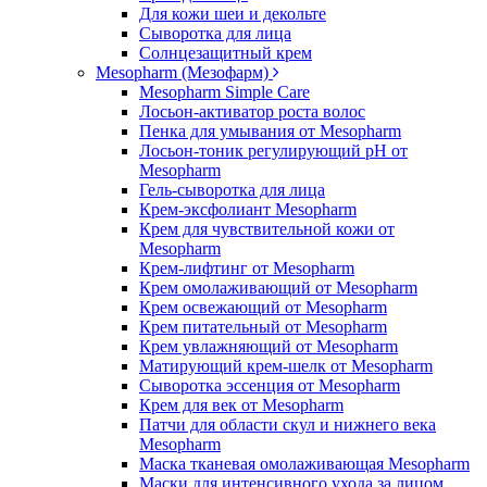
Для кожи шеи и декольте
Сыворотка для лица
Солнцезащитный крем
Mesopharm (Мезофарм)
Mesopharm Simple Care
Лосьон-активатор роста волос
Пенка для умывания от Mesopharm
Лосьон-тоник регулирующий рН от
Mesopharm
Гель-сыворотка для лица
Крем-эксфолиант Mesopharm
Крем для чувствительной кожи от
Mesopharm
Крем-лифтинг от Mesopharm
Крем омолаживающий от Mesopharm
Крем освежающий от Mesopharm
Крем питательный от Mesopharm
Крем увлажняющий от Mesopharm
Матирующий крем-шелк от Mesopharm
Сыворотка эссенция от Mesopharm
Крем для век от Mesopharm
Патчи для области скул и нижнего века
Mesopharm
Маска тканевая омолаживающая Mesopharm
Маски для интенсивного ухода за лицом