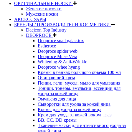
ОРИГИНАЛЬНЫЕ НОСКИ
Женские носочки
Мужские носки
АКСЕССУАРЫ
БРЕНДЫ / ПРОИЗВОДИТЕЛИ КОСМЕТИКИ
Daejeon Top Industry
DEOPROCE
Deoproce snail galac-tox
Estheroce
Deoproce spider web
Deoproce Muse Vera
Whitening & Anti-Wrinkle
Deoproce whee hyang
Кремы в банках большого объема 100 мл
Очищающий крем
Пенки, гели, муссы, мыло для умывания
Тоники, тонеры, эмульсии, эссенции для
ухода за кожей лица
Эмульсия для лица
Сыворотки для ухода за кожей лица
Кремы для ухода за кожей лица
Крем для ухода за кожей вокруг глаз
BB, CC, DD кремы
Тканевые маски для интенсивного ухода за
кожей лица