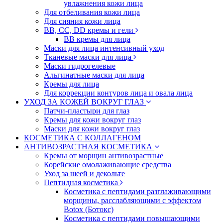
увлажнения кожи лица
Для отбеливания кожи лица
Для сияния кожи лица
BB, CC, DD кремы и гели
BB кремы для лица
Маски для лица интенсивный уход
Тканевые маски для лица
Маски гидрогелевые
Альгинатные маски для лица
Кремы для лица
Для коррекции контуров лица и овала лица
УХОД ЗА КОЖЕЙ ВОКРУГ ГЛАЗ
Патчи-пластыри для глаз
Кремы для кожи вокруг глаз
Маски для кожи вокруг глаз
КОСМЕТИКА С КОЛЛАГЕНОМ
АНТИВОЗРАСТНАЯ КОСМЕТИКА
Кремы от морщин антивозрастные
Корейские омолаживающие средства
Уход за шеей и декольте
Пептидная косметика
Косметика с пептидами разглаживающими
морщины, расслабляющими с эффектом
Botox (Ботокс)
Косметика с пептидами повышающими