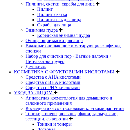
Пилинги, скатки, скрабы для лица
Пилинг
Пилинг-скатка
Пилинг-гель для лица
Скрабы для лица
Энзимная пудра
Корейская энзимная пудра
Очищающие маски для лица
Влажные очищающие и матирующие салфетки,
спонжи
Набор для очистки пор - Ватные палочки +
Петелька экструдер
Демакияж
КОСМЕТИКА С ФРУКТОВЫМИ КИСЛОТАМИ
Средства с AHA кислотами
Средства с BHA кислотами
Средства с PHA кислотами
УХОД ЗА ЛИЦОМ
Аппаратная косметология для домашнего и
салонного применения
Космецевтика со стволовыми клетками растений
Тоники, тонеры, лосьоны, флюиды, эмульсии,
эссенции, сыворотки
Тоники и тонеры
Лосьоны