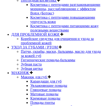
Пептидная косметика
Косметика с пептидами разглаживающими
морщины, расслабляющими с эффектом
Botox (Ботокс)
Косметика с пептидами повышающими
упругость кожи
Косметика с пептидами питающими кожу
полезными веществами
ДЛЯ ПРОБЛЕМНОЙ КОЖИ
Корейские средства для очищения и ухода за
проблемной кожей
УХОД ЗА ГУБАМИ / РТОМ
Патчи, скрабы, маски, бальзамы, масло для ухода
за кожей губ
Гигиенические помады-бальзамы
Зубная паста
Зубная щетка
МАКИЯЖ
Макияж для губ
Карандаши для губ
Увлажняющие помады
Глянцевые помады
Матовые помады
Кремовые помады
Помады-тинты