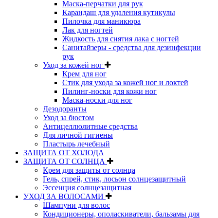
Маска-перчатки для рук
Карандаш для удаления кутикулы
Пилочка для маникюра
Лак для ногтей
Жидкость для снятия лака с ногтей
Санитайзеры - средства для дезинфекции
рук
Уход за кожей ног
Крем для ног
Стик для ухода за кожей ног и локтей
Пилинг-носки для кожи ног
Маска-носки для ног
Дезодоранты
Уход за бюстом
Антицеллюлитные средства
Для личной гигиены
Пластырь лечебный
ЗАЩИТА ОТ ХОЛОДА
ЗАЩИТА ОТ СОЛНЦА
Крем для защиты от солнца
Гель, спрей, стик, лосьон солнцезащитный
Эссенция солнцезащитная
УХОД ЗА ВОЛОСАМИ
Шампуни для волос
Кондиционеры, ополаскиватели, бальзамы для