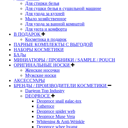
Для стирки белья
Для сушки белья в сушильной машине
Для ухода за кухней
Мыло хозяйственное
Для ухода за ванной комнатой
Для уюта и комфорта
В ПОДАРОК
Косметика в подарок
ПАРНЫЕ КОМПЛЕКТЫ С ВЫГОДОЙ
НАБОРЫ КОСМЕТИКИ
БАДы
МИНИАТЮРЫ / ПРОБНИКИ / SAMPLE / POUCH
ОРИГИНАЛЬНЫЕ НОСКИ
Женские носочки
Мужские носки
АКСЕССУАРЫ
БРЕНДЫ / ПРОИЗВОДИТЕЛИ КОСМЕТИКИ
Daejeon Top Industry
DEOPROCE
Deoproce snail galac-tox
Estheroce
Deoproce spider web
Deoproce Muse Vera
Whitening & Anti-Wrinkle
Deoproce whee hyang