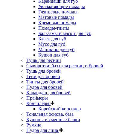
Карандаши для губ
Увлажняющие помады
Глянцевые помады
Матовые помады
Кремовые помады
Помады-тинты
Бальзамы и маски для губ
Блеск для губ
Мусс для губ
Маникюр для губ
Кушон для губ
Тушь для ресниц
Сыворотка, база для ресниц и бровей
Тушь для бровей
Тени для бровей
Тинты для бровей
Пудра для бровей
Карандаш для бровей
Праймеры
Консилеры
Корейский консилер
Тональная основа, база
Кушоны и сменные блоки
Румяна
Пудра для лица