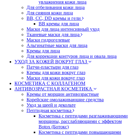
увлажнения кожи лица
Для отбеливания кожи лица
Для сияния кожи лица
BB, CC, DD кремы и гели
BB кремы для лица
Маски для лица интенсивный уход
Тканевые маски для лица
Маски гидрогелевые
Альгинатные маски для лица
Кремы для лица
Для коррекции контуров лица и овала лица
УХОД ЗА КОЖЕЙ ВОКРУГ ГЛАЗ
Патчи-пластыри для глаз
Кремы для кожи вокруг глаз
Маски для кожи вокруг глаз
КОСМЕТИКА С КОЛЛАГЕНОМ
АНТИВОЗРАСТНАЯ КОСМЕТИКА
Кремы от морщин антивозрастные
Корейские омолаживающие средства
Уход за шеей и декольте
Пептидная косметика
Косметика с пептидами разглаживающими
морщины, расслабляющими с эффектом
Botox (Ботокс)
Косметика с пептидами повышающими