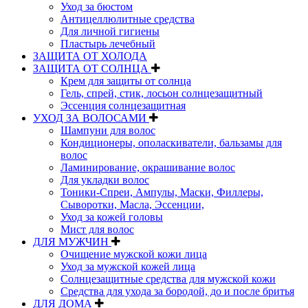
Уход за бюстом
Антицеллюлитные средства
Для личной гигиены
Пластырь лечебный
ЗАЩИТА ОТ ХОЛОДА
ЗАЩИТА ОТ СОЛНЦА
Крем для защиты от солнца
Гель, спрей, стик, лосьон солнцезащитный
Эссенция солнцезащитная
УХОД ЗА ВОЛОСАМИ
Шампуни для волос
Кондиционеры, ополаскиватели, бальзамы для
волос
Ламинирование, окрашивание волос
Для укладки волос
Тоники-Спреи, Ампулы, Маски, Филлеры,
Сыворотки, Масла, Эссенции,
Уход за кожей головы
Мист для волос
ДЛЯ МУЖЧИН
Очищение мужской кожи лица
Уход за мужской кожей лица
Солнцезащитные средства для мужской кожи
Средства для ухода за бородой, до и после бритья
ДЛЯ ДОМА