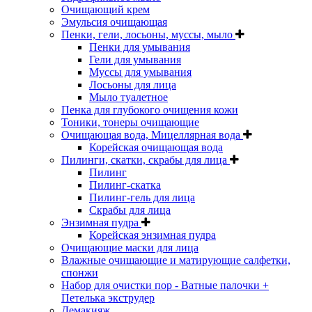
Очищающий крем
Эмульсия очищающая
Пенки, гели, лосьоны, муссы, мыло
Пенки для умывания
Гели для умывания
Муссы для умывания
Лосьоны для лица
Мыло туалетное
Пенка для глубокого очищения кожи
Тоники, тонеры очищающие
Очищающая вода, Мицеллярная вода
Корейская очищающая вода
Пилинги, скатки, скрабы для лица
Пилинг
Пилинг-скатка
Пилинг-гель для лица
Скрабы для лица
Энзимная пудра
Корейская энзимная пудра
Очищающие маски для лица
Влажные очищающие и матирующие салфетки,
спонжи
Набор для очистки пор - Ватные палочки +
Петелька экструдер
Демакияж