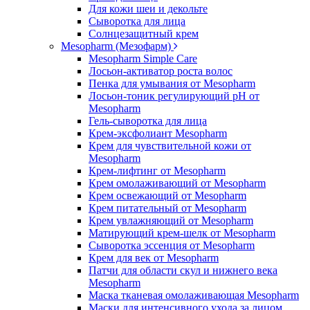
Для кожи шеи и декольте
Сыворотка для лица
Солнцезащитный крем
Mesopharm (Мезофарм)
Mesopharm Simple Care
Лосьон-активатор роста волос
Пенка для умывания от Mesopharm
Лосьон-тоник регулирующий рН от
Mesopharm
Гель-сыворотка для лица
Крем-эксфолиант Mesopharm
Крем для чувствительной кожи от
Mesopharm
Крем-лифтинг от Mesopharm
Крем омолаживающий от Mesopharm
Крем освежающий от Mesopharm
Крем питательный от Mesopharm
Крем увлажняющий от Mesopharm
Матирующий крем-шелк от Mesopharm
Сыворотка эссенция от Mesopharm
Крем для век от Mesopharm
Патчи для области скул и нижнего века
Mesopharm
Маска тканевая омолаживающая Mesopharm
Маски для интенсивного ухода за лицом