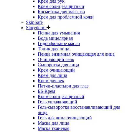
Крем для рук
Крем солнцезащитный
Косметика для массажа
Крем для проблемной кожи
SkinSafe
Storyderm
Пенка для умывания
Вода мицелярная
Гидрофильное масло
Тоник для лица
Пенка энзимная очищающая для лица
Очищающий гель
Сыворотка для лица
Крем очищающий
Крем для лица
Крем для век
Патчи-пластыри для глаз
ББ-Крем
Крем солнцезащитный
Гель увлажняющий
Гель-сыворотка восстанавливающий для
лица
Гель для лица очищающий
Маска для лица
Маска тканевая