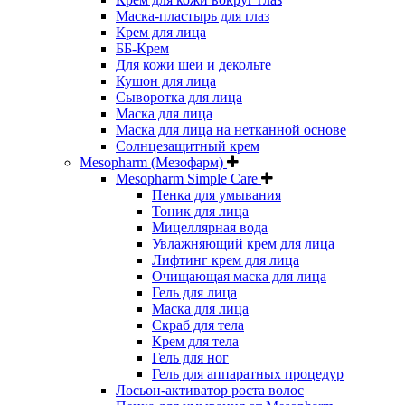
Маска-пластырь для глаз
Крем для лица
ББ-Крем
Для кожи шеи и декольте
Кушон для лица
Сыворотка для лица
Маска для лица
Маска для лица на нетканной основе
Солнцезащитный крем
Mesopharm (Мезофарм)
Mesopharm Simple Care
Пенка для умывания
Тоник для лица
Мицеллярная вода
Увлажняющий крем для лица
Лифтинг крем для лица
Очищающая маска для лица
Гель для лица
Маска для лица
Скраб для тела
Крем для тела
Гель для ног
Гель для аппаратных процедур
Лосьон-активатор роста волос