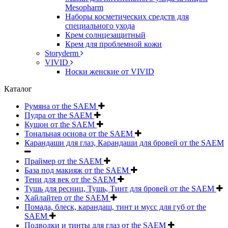
Mesopharm
Наборы косметических средств для
специального ухода
Крем солнцезащитный
Крем для проблемной кожи
Storyderm
VIVID
Носки женские от VIVID
Каталог
Румяна от the SAEM
Пудра от the SAEM
Кушон от the SAEM
Тональная основа от the SAEM
Карандаши для глаз, Карандаши для бровей от the SAEM
Праймер от the SAEM
База под макияж от the SAEM
Тени для век от the SAEM
Тушь для ресниц, Тушь, Тинт для бровей от the SAEM
Хайлайтер от the SAEM
Помада, блеск, карандаш, тинт и мусс для губ от the
SAEM
Подводки и тинты для глаз от the SAEM