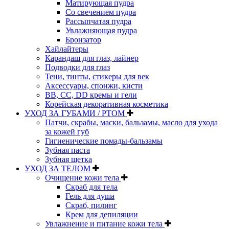
Матирующая пудра
Со свечением пудра
Рассыпчатая пудра
Увлажняющая пудра
Бронзатор
Хайлайтеры
Карандаш для глаз, лайнер
Подводки для глаз
Тени, тинты, стикеры для век
Аксессуары, спонжи, кисти
BB, CC, DD кремы и гели
Корейская декоративная косметика
УХОД ЗА ГУБАМИ / РТОМ
Патчи, скрабы, маски, бальзамы, масло для ухода
за кожей губ
Гигиенические помады-бальзамы
Зубная паста
Зубная щетка
УХОД ЗА ТЕЛОМ
Очищение кожи тела
Скраб для тела
Гель для душа
Скраб, пилинг
Крем для депиляции
Увлажнение и питание кожи тела