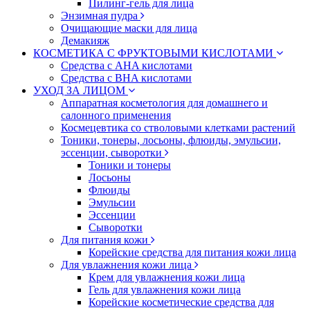
Пилинг-гель для лица
Энзимная пудра
Очищающие маски для лица
Демакияж
КОСМЕТИКА С ФРУКТОВЫМИ КИСЛОТАМИ
Средства с AHA кислотами
Средства с BHA кислотами
УХОД ЗА ЛИЦОМ
Аппаратная косметология для домашнего и
салонного применения
Космецевтика со стволовыми клетками растений
Тоники, тонеры, лосьоны, флюиды, эмульсии,
эссенции, сыворотки
Тоники и тонеры
Лосьоны
Флюиды
Эмульсии
Эссенции
Сыворотки
Для питания кожи
Корейские средства для питания кожи лица
Для увлажнения кожи лица
Крем для увлажнения кожи лица
Гель для увлажнения кожи лица
Корейские косметические средства для