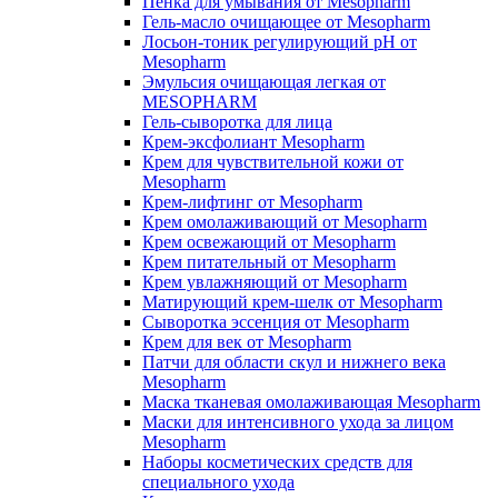
Пенка для умывания от Mesopharm
Гель-масло очищающее от Mesopharm
Лосьон-тоник регулирующий рН от
Mesopharm
Эмульсия очищающая легкая от
MESOPHARM
Гель-сыворотка для лица
Крем-эксфолиант Mesopharm
Крем для чувствительной кожи от
Mesopharm
Крем-лифтинг от Mesopharm
Крем омолаживающий от Mesopharm
Крем освежающий от Mesopharm
Крем питательный от Mesopharm
Крем увлажняющий от Mesopharm
Матирующий крем-шелк от Mesopharm
Сыворотка эссенция от Mesopharm
Крем для век от Mesopharm
Патчи для области скул и нижнего века
Mesopharm
Маска тканевая омолаживающая Mesopharm
Маски для интенсивного ухода за лицом
Mesopharm
Наборы косметических средств для
специального ухода