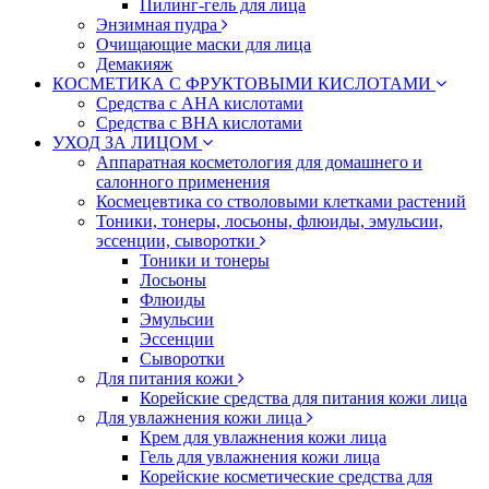
Пилинг-гель для лица
Энзимная пудра
Очищающие маски для лица
Демакияж
КОСМЕТИКА С ФРУКТОВЫМИ КИСЛОТАМИ
Средства с AHA кислотами
Средства с BHA кислотами
УХОД ЗА ЛИЦОМ
Аппаратная косметология для домашнего и
салонного применения
Космецевтика со стволовыми клетками растений
Тоники, тонеры, лосьоны, флюиды, эмульсии,
эссенции, сыворотки
Тоники и тонеры
Лосьоны
Флюиды
Эмульсии
Эссенции
Сыворотки
Для питания кожи
Корейские средства для питания кожи лица
Для увлажнения кожи лица
Крем для увлажнения кожи лица
Гель для увлажнения кожи лица
Корейские косметические средства для