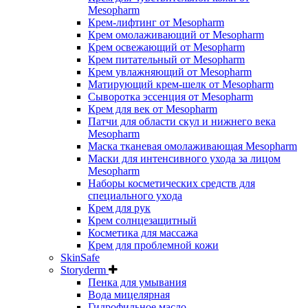
Mesopharm
Крем-лифтинг от Mesopharm
Крем омолаживающий от Mesopharm
Крем освежающий от Mesopharm
Крем питательный от Mesopharm
Крем увлажняющий от Mesopharm
Матирующий крем-шелк от Mesopharm
Сыворотка эссенция от Mesopharm
Крем для век от Mesopharm
Патчи для области скул и нижнего века
Mesopharm
Маска тканевая омолаживающая Mesopharm
Маски для интенсивного ухода за лицом
Mesopharm
Наборы косметических средств для
специального ухода
Крем для рук
Крем солнцезащитный
Косметика для массажа
Крем для проблемной кожи
SkinSafe
Storyderm
Пенка для умывания
Вода мицелярная
Гидрофильное масло