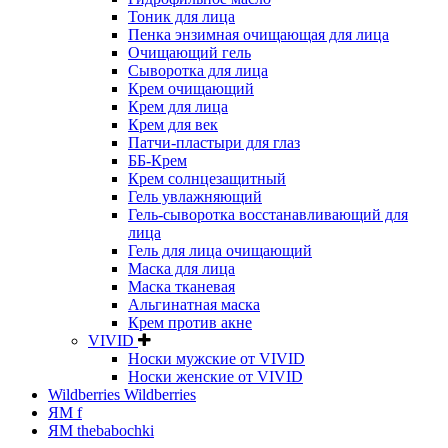
Тоник для лица
Пенка энзимная очищающая для лица
Очищающий гель
Сыворотка для лица
Крем очищающий
Крем для лица
Крем для век
Патчи-пластыри для глаз
ББ-Крем
Крем солнцезащитный
Гель увлажняющий
Гель-сыворотка восстанавливающий для
лица
Гель для лица очищающий
Маска для лица
Маска тканевая
Альгинатная маска
Крем против акне
VIVID
Носки мужские от VIVID
Носки женские от VIVID
Wildberries Wildberries
ЯМ f
ЯМ thebabochki