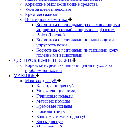
Корейские омолаживающие средства
Уход за шеей и декольте
Крем массажный
Пептидная косметика
Косметика с пептидами разглаживающими
морщины, расслабляющими с эффектом
Botox (Ботокс)
Косметика с пептидами повышающими
упругость кожи
Косметика с пептидами питающими кожу
полезными веществами
ДЛЯ ПРОБЛЕМНОЙ КОЖИ
Корейские средства для очищения и ухода за
проблемной кожей
МАКИЯЖ
Макияж для губ
Карандаши для губ
Увлажняющие помады
Глянцевые помады
Матовые помады
Кремовые помады
Помады-тинты
Бальзамы и маски для губ
Блеск для губ
Мусс для губ