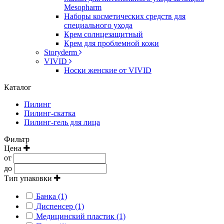
Mesopharm
Наборы косметических средств для
специального ухода
Крем солнцезащитный
Крем для проблемной кожи
Storyderm
VIVID
Носки женские от VIVID
Каталог
Пилинг
Пилинг-скатка
Пилинг-гель для лица
Фильтр
Цена
от
до
Тип упаковки
Банка (1)
Диспенсер (1)
Медицинский пластик (1)