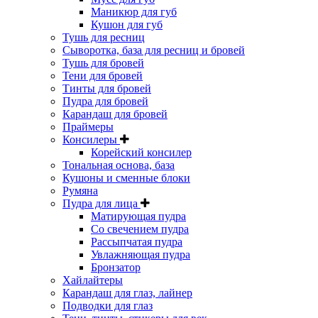
Маникюр для губ
Кушон для губ
Тушь для ресниц
Сыворотка, база для ресниц и бровей
Тушь для бровей
Тени для бровей
Тинты для бровей
Пудра для бровей
Карандаш для бровей
Праймеры
Консилеры
Корейский консилер
Тональная основа, база
Кушоны и сменные блоки
Румяна
Пудра для лица
Матирующая пудра
Со свечением пудра
Рассыпчатая пудра
Увлажняющая пудра
Бронзатор
Хайлайтеры
Карандаш для глаз, лайнер
Подводки для глаз