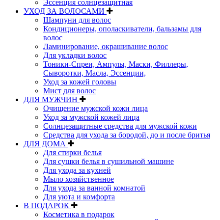
Эссенция солнцезащитная
УХОД ЗА ВОЛОСАМИ
Шампуни для волос
Кондиционеры, ополаскиватели, бальзамы для
волос
Ламинирование, окрашивание волос
Для укладки волос
Тоники-Спреи, Ампулы, Маски, Филлеры,
Сыворотки, Масла, Эссенции,
Уход за кожей головы
Мист для волос
ДЛЯ МУЖЧИН
Очищение мужской кожи лица
Уход за мужской кожей лица
Солнцезащитные средства для мужской кожи
Средства для ухода за бородой, до и после бритья
ДЛЯ ДОМА
Для стирки белья
Для сушки белья в сушильной машине
Для ухода за кухней
Мыло хозяйственное
Для ухода за ванной комнатой
Для уюта и комфорта
В ПОДАРОК
Косметика в подарок