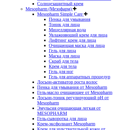
Солнцезащитный крем
Mesopharm (Мезофарм)
Mesopharm Simple Care
Пенка для умывания
Тоник для лица
Мицеллярная вода
Увлажняющий крем для лица
Лифтинг крем для лица
Очищающая маска для лица
Гель для лица
Маска для лица
Скраб для тела
Крем для тела
Гель для ног
Гель для аппаратных процедур
Лосьон-активатор роста волос
Пенка для умывания от Mesopharm
Гель-масло очищающее от Mesopharm
Лосьон-тоник регулирующий рН от
Mesopharm
Эмульсия очищающая легкая от
MESOPHARM
Гель-сыворотка для лица
Крем-эксфолиант Mesopharm
Крем для чувствительной кожи от