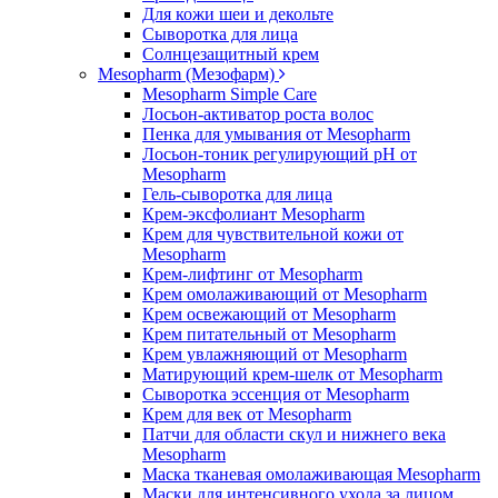
Для кожи шеи и декольте
Сыворотка для лица
Солнцезащитный крем
Mesopharm (Мезофарм)
Mesopharm Simple Care
Лосьон-активатор роста волос
Пенка для умывания от Mesopharm
Лосьон-тоник регулирующий рН от
Mesopharm
Гель-сыворотка для лица
Крем-эксфолиант Mesopharm
Крем для чувствительной кожи от
Mesopharm
Крем-лифтинг от Mesopharm
Крем омолаживающий от Mesopharm
Крем освежающий от Mesopharm
Крем питательный от Mesopharm
Крем увлажняющий от Mesopharm
Матирующий крем-шелк от Mesopharm
Сыворотка эссенция от Mesopharm
Крем для век от Mesopharm
Патчи для области скул и нижнего века
Mesopharm
Маска тканевая омолаживающая Mesopharm
Маски для интенсивного ухода за лицом