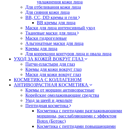
увлажнения кожи лица
Для отбеливания кожи лица
Для сияния кожи лица
BB, CC, DD кремы и гели
BB кремы для лица
Маски для лица интенсивный уход
Тканевые маски для лица
Маски гидрогелевые
Альгинатные маски для лица
Кремы для лица
Для коррекции контуров лица и овала лица
УХОД ЗА КОЖЕЙ ВОКРУГ ГЛАЗ
Патчи-пластыри для глаз
Кремы для кожи вокруг глаз
Маски для кожи вокруг глаз
КОСМЕТИКА С КОЛЛАГЕНОМ
АНТИВОЗРАСТНАЯ КОСМЕТИКА
Кремы от морщин антивозрастные
Корейские омолаживающие средства
Уход за шеей и декольте
Пептидная косметика
Косметика с пептидами разглаживающими
морщины, расслабляющими с эффектом
Botox (Ботокс)
Косметика с пептидами повышающими