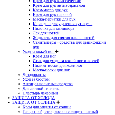
Крем для рук классический
Крем для рук антивозрастной
Крем-масло для рук
Крем для рук паровой
Маска-перчатки для рук
Карандаш для удаления кутикулы
Пилочка для маникюра
Лак для ногтей
Жидкость для снятия лака с ногтей
Санитайзеры - средства для дезинфекции
рук
Уход за кожей ног
Крем для ног
Стик для ухода за кожей ног и локтей
Пилинг-носки для кожи ног
Маска-носки для ног
Дезодоранты
Уход за бюстом
Антицеллюлитные средства
Для личной гигиены
Пластырь лечебный
ЗАЩИТА ОТ ХОЛОДА
ЗАЩИТА ОТ СОЛНЦА
Крем для защиты от солнца
Гель, спрей, стик, лосьон солнцезащитный