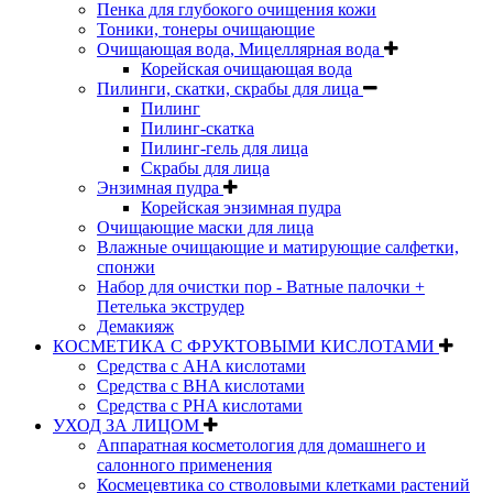
Пенка для глубокого очищения кожи
Тоники, тонеры очищающие
Очищающая вода, Мицеллярная вода
Корейская очищающая вода
Пилинги, скатки, скрабы для лица
Пилинг
Пилинг-скатка
Пилинг-гель для лица
Скрабы для лица
Энзимная пудра
Корейская энзимная пудра
Очищающие маски для лица
Влажные очищающие и матирующие салфетки,
спонжи
Набор для очистки пор - Ватные палочки +
Петелька экструдер
Демакияж
КОСМЕТИКА С ФРУКТОВЫМИ КИСЛОТАМИ
Средства с AHA кислотами
Средства с BHA кислотами
Средства с PHA кислотами
УХОД ЗА ЛИЦОМ
Аппаратная косметология для домашнего и
салонного применения
Космецевтика со стволовыми клетками растений