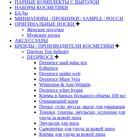
ПАРНЫЕ КОМПЛЕКТЫ С ВЫГОДОЙ
НАБОРЫ КОСМЕТИКИ
БАДы
МИНИАТЮРЫ / ПРОБНИКИ / SAMPLE / POUCH
ОРИГИНАЛЬНЫЕ НОСКИ
Женские носочки
Мужские носки
АКСЕССУАРЫ
БРЕНДЫ / ПРОИЗВОДИТЕЛИ КОСМЕТИКИ
Daejeon Top Industry
DEOPROCE
Deoproce snail galac-tox
Estheroce
Deoproce spider web
Deoproce Muse Vera
Whitening & Anti-Wrinkle
Deoproce whee hyang
Кремы в банках большого объема 100 мл
Очищающий крем
Пенки, гели, муссы, мыло для умывания
Тоники, тонеры, эмульсии, эссенции для
ухода за кожей лица
Эмульсия для лица
Сыворотки для ухода за кожей лица
Кремы для ухода за кожей лица