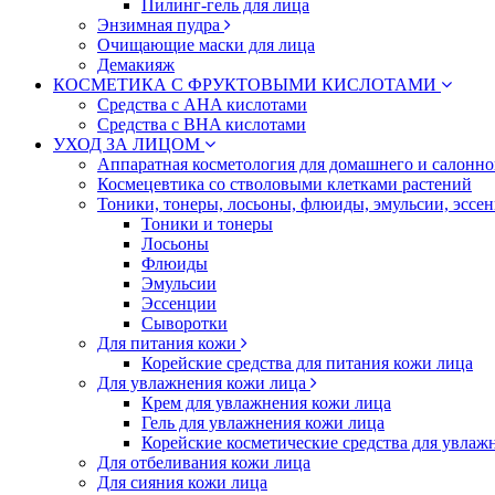
Пилинг-гель для лица
Энзимная пудра
Очищающие маски для лица
Демакияж
КОСМЕТИКА С ФРУКТОВЫМИ КИСЛОТАМИ
Средства с AHA кислотами
Средства с BHA кислотами
УХОД ЗА ЛИЦОМ
Аппаратная косметология для домашнего и салонн
Космецевтика со стволовыми клетками растений
Тоники, тонеры, лосьоны, флюиды, эмульсии, эссе
Тоники и тонеры
Лосьоны
Флюиды
Эмульсии
Эссенции
Сыворотки
Для питания кожи
Корейские средства для питания кожи лица
Для увлажнения кожи лица
Крем для увлажнения кожи лица
Гель для увлажнения кожи лица
Корейские косметические средства для увлаж
Для отбеливания кожи лица
Для сияния кожи лица