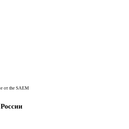
е от the SAEM
 России