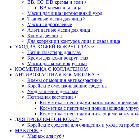
BB, CC, DD кремы и гели
BB кремы для лица
Маски для лица интенсивный уход
Тканевые маски для лица
Маски гидрогелевые
Альгинатные маски для лица
Кремы для лица
Для коррекции контуров лица и овала лица
УХОД ЗА КОЖЕЙ ВОКРУГ ГЛАЗ
Патчи-пластыри для глаз
Кремы для кожи вокруг глаз
Маски для кожи вокруг глаз
КОСМЕТИКА С КОЛЛАГЕНОМ
АНТИВОЗРАСТНАЯ КОСМЕТИКА
Кремы от морщин антивозрастные
Корейские омолаживающие средства
Уход за шеей и декольте
Пептидная косметика
Косметика с пептидами разглаживающими мо
Косметика с пептидами повышающими упруг
Косметика с пептидами питающими кожу пол
ДЛЯ ПРОБЛЕМНОЙ КОЖИ
Корейские средства для очищения и ухода за пробл
МАКИЯЖ
Макияж для губ