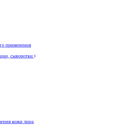
ого применения
нции, сыворотки
нения кожи лица