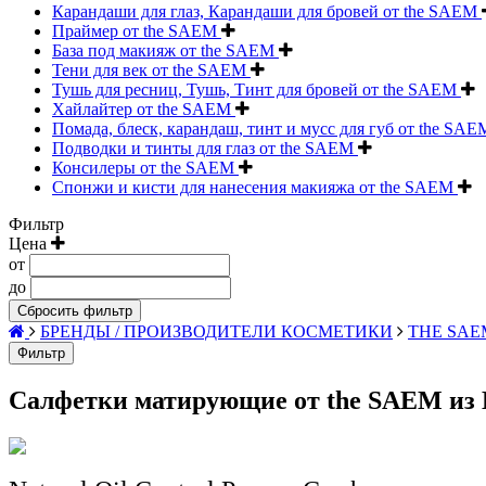
Карандаши для глаз, Карандаши для бровей от the SAEM
Праймер от the SAEM
База под макияж от the SAEM
Тени для век от the SAEM
Тушь для ресниц, Тушь, Тинт для бровей от the SAEM
Хайлайтер от the SAEM
Помада, блеск, карандаш, тинт и мусс для губ от the SA
Подводки и тинты для глаз от the SAEM
Консилеры от the SAEM
Спонжи и кисти для нанесения макияжа от the SAEM
Фильтр
Цена
от
до
Сбросить фильтр
БРЕНДЫ / ПРОИЗВОДИТЕЛИ КОСМЕТИКИ
THE SAE
Фильтр
Салфетки матирующие от the SAEM из К