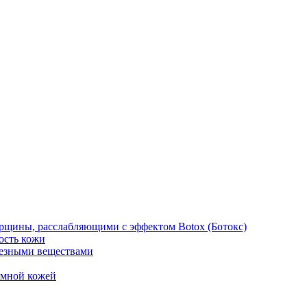
рщины, расслабляющими с эффектом Botox (Ботокс)
ость кожи
езными веществами
емной кожей