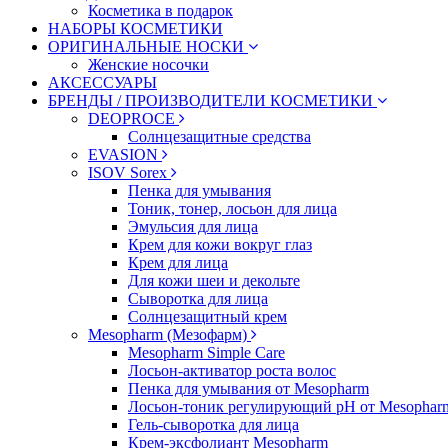
Косметика в подарок
НАБОРЫ КОСМЕТИКИ
ОРИГИНАЛЬНЫЕ НОСКИ
Женские носочки
АКСЕССУАРЫ
БРЕНДЫ / ПРОИЗВОДИТЕЛИ КОСМЕТИКИ
DEOPROCE
Солнцезащитные средства
EVASION
ISOV Sorex
Пенка для умывания
Тоник, тонер, лосьон для лица
Эмульсия для лица
Крем для кожи вокруг глаз
Крем для лица
Для кожи шеи и декольте
Сыворотка для лица
Солнцезащитный крем
Mesopharm (Мезофарм)
Mesopharm Simple Care
Лосьон-активатор роста волос
Пенка для умывания от Mesopharm
Лосьон-тоник регулирующий рН от Mesophar
Гель-сыворотка для лица
Крем-эксфолиант Mesopharm