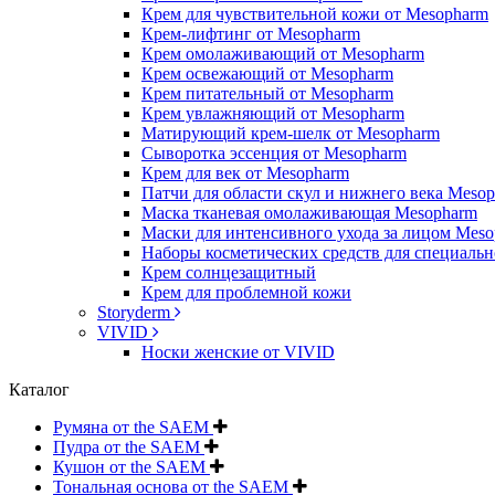
Крем для чувствительной кожи от Mesopharm
Крем-лифтинг от Mesopharm
Крем омолаживающий от Mesopharm
Крем освежающий от Mesopharm
Крем питательный от Mesopharm
Крем увлажняющий от Mesopharm
Матирующий крем-шелк от Mesopharm
Сыворотка эссенция от Mesopharm
Крем для век от Mesopharm
Патчи для области скул и нижнего века Meso
Маска тканевая омолаживающая Mesopharm
Маски для интенсивного ухода за лицом Mes
Наборы косметических средств для специальн
Крем солнцезащитный
Крем для проблемной кожи
Storyderm
VIVID
Носки женские от VIVID
Каталог
Румяна от the SAEM
Пудра от the SAEM
Кушон от the SAEM
Тональная основа от the SAEM