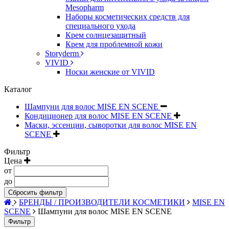
Mesopharm
Наборы косметических средств для
специального ухода
Крем солнцезащитный
Крем для проблемной кожи
Storyderm
VIVID
Носки женские от VIVID
Каталог
Шампуни для волос MISE EN SCENE
Кондиционер для волос MISE EN SCENE
Маски, эссенции, сыворотки для волос MISE EN
SCENE
Фильтр
Цена
от
до
Сбросить фильтр
БРЕНДЫ / ПРОИЗВОДИТЕЛИ КОСМЕТИКИ
MISE EN
SCENE
Шампуни для волос MISE EN SCENE
Фильтр