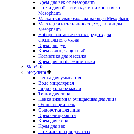
Крем для век от Mesopharm
Патчи для области скул и нижнего века
Mesopharm
Маска тканевая омолаживающая Mesopharm
Маски для интенсивного ухода за лицом
Mesopharm
Наборы косметических средств для
специального ухода
Крем для рук
Крем солнцезащитный
Косметика для массажа
Крем для проблемной кожи
SkinSafe
Storyderm
Пенка для умывания
Вода мицелярная
Гидрофильное масло
Тоник для лица
Пенка энзимная очищающая для лица
Очищающий гель
Сыворотка для лица
Крем очищающий
Крем для лица
Крем для век
Патчи-пластыри для глаз