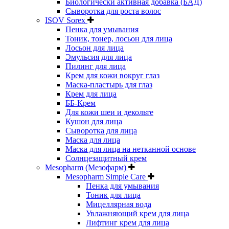
Биологически активная добавка (БАД)
Сыворотка для роста волос
ISOV Sorex
Пенка для умывания
Тоник, тонер, лосьон для лица
Лосьон для лица
Эмульсия для лица
Пилинг для лица
Крем для кожи вокруг глаз
Маска-пластырь для глаз
Крем для лица
ББ-Крем
Для кожи шеи и декольте
Кушон для лица
Сыворотка для лица
Маска для лица
Маска для лица на нетканной основе
Солнцезащитный крем
Mesopharm (Мезофарм)
Mesopharm Simple Care
Пенка для умывания
Тоник для лица
Мицеллярная вода
Увлажняющий крем для лица
Лифтинг крем для лица