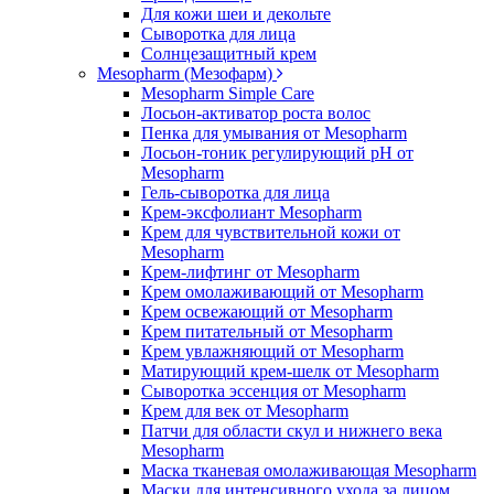
Для кожи шеи и декольте
Сыворотка для лица
Солнцезащитный крем
Mesopharm (Мезофарм)
Mesopharm Simple Care
Лосьон-активатор роста волос
Пенка для умывания от Mesopharm
Лосьон-тоник регулирующий рН от
Mesopharm
Гель-сыворотка для лица
Крем-эксфолиант Mesopharm
Крем для чувствительной кожи от
Mesopharm
Крем-лифтинг от Mesopharm
Крем омолаживающий от Mesopharm
Крем освежающий от Mesopharm
Крем питательный от Mesopharm
Крем увлажняющий от Mesopharm
Матирующий крем-шелк от Mesopharm
Сыворотка эссенция от Mesopharm
Крем для век от Mesopharm
Патчи для области скул и нижнего века
Mesopharm
Маска тканевая омолаживающая Mesopharm
Маски для интенсивного ухода за лицом