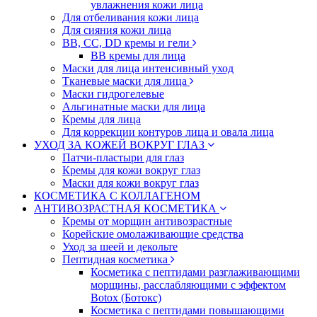
увлажнения кожи лица
Для отбеливания кожи лица
Для сияния кожи лица
BB, CC, DD кремы и гели
BB кремы для лица
Маски для лица интенсивный уход
Тканевые маски для лица
Маски гидрогелевые
Альгинатные маски для лица
Кремы для лица
Для коррекции контуров лица и овала лица
УХОД ЗА КОЖЕЙ ВОКРУГ ГЛАЗ
Патчи-пластыри для глаз
Кремы для кожи вокруг глаз
Маски для кожи вокруг глаз
КОСМЕТИКА С КОЛЛАГЕНОМ
АНТИВОЗРАСТНАЯ КОСМЕТИКА
Кремы от морщин антивозрастные
Корейские омолаживающие средства
Уход за шеей и декольте
Пептидная косметика
Косметика с пептидами разглаживающими
морщины, расслабляющими с эффектом
Botox (Ботокс)
Косметика с пептидами повышающими