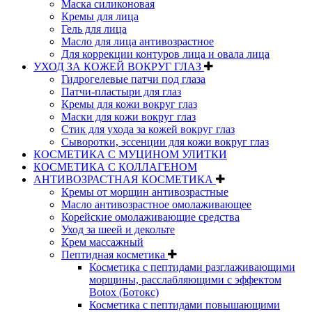
Маска силиконовая
Кремы для лица
Гель для лица
Масло для лица антивозрастное
Для коррекции контуров лица и овала лица
УХОД ЗА КОЖЕЙ ВОКРУГ ГЛАЗ
Гидрогелевые патчи под глаза
Патчи-пластыри для глаз
Кремы для кожи вокруг глаз
Маски для кожи вокруг глаз
Стик для ухода за кожей вокруг глаз
Сыворотки, эссенции для кожи вокруг глаз
КОСМЕТИКА С МУЦИНОМ УЛИТКИ
КОСМЕТИКА С КОЛЛАГЕНОМ
АНТИВОЗРАСТНАЯ КОСМЕТИКА
Кремы от морщин антивозрастные
Масло антивозрастное омолаживающее
Корейские омолаживающие средства
Уход за шеей и декольте
Крем массажный
Пептидная косметика
Косметика с пептидами разглаживающими
морщины, расслабляющими с эффектом
Botox (Ботокс)
Косметика с пептидами повышающими