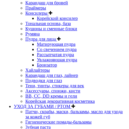
Карандаш для бровей
Праймеры
Консилеры
Корейский консилер
Тональная основа, база
Кушоны и сменные блоки
Румяна
Пудра для лица
Матирующая пудра
Со свечением пудра
Рассыпчатая пудра
Увлажняющая пудра
Бронзатор
Хайлайтеры
Карандаш для глаз, лайнер
Подводки для глаз
Тени, тинты, стикеры для век
Аксессуары, спонжи, кисти
BB, CC, DD кремы и гели
Корейская декоративная косметика
УХОД ЗА ГУБАМИ / РТОМ
Патчи, скрабы, маски, бальзамы, масло для ухода
за кожей губ
Гигиенические помады-бальзамы
Зубная паста