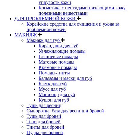
упругость кожи
Косметика с пептидами питающими кожу
полезными веществами
ДЛЯ ПРОБЛЕМНОЙ КОЖИ
Корейские средства для очищения и ухода за
проблемной кожей
МАКИЯЖ
Макияж для губ
Карандаши для губ
Увлажняющие помады
Глянцевые помады
Матовые помады
Кремовые помады
Помады-тинты
Бальзамы и маски для губ
Блеск для губ
Мусс для губ
Маникюр для губ
Кушон для губ
Тушь для ресниц
Сыворотка, база для ресниц и бровей
Тушь для бровей
Тени для бровей
Тинты для бровей
Пудра для бровей