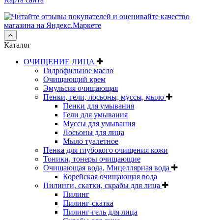
Каталог
ОЧИЩЕНИЕ ЛИЦА
Гидрофильное масло
Очищающий крем
Эмульсия очищающая
Пенки, гели, лосьоны, муссы, мыло
Пенки для умывания
Гели для умывания
Муссы для умывания
Лосьоны для лица
Мыло туалетное
Пенка для глубокого очищения кожи
Тоники, тонеры очищающие
Очищающая вода, Мицеллярная вода
Корейская очищающая вода
Пилинги, скатки, скрабы для лица
Пилинг
Пилинг-скатка
Пилинг-гель для лица