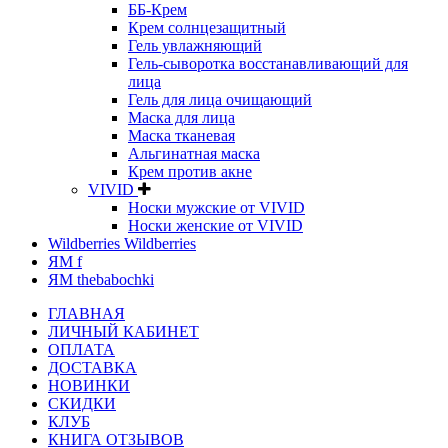
ББ-Крем
Крем солнцезащитный
Гель увлажняющий
Гель-сыворотка восстанавливающий для
лица
Гель для лица очищающий
Маска для лица
Маска тканевая
Альгинатная маска
Крем против акне
VIVID
Носки мужские от VIVID
Носки женские от VIVID
Wildberries Wildberries
ЯМ f
ЯМ thebabochki
ГЛАВНАЯ
ЛИЧНЫЙ КАБИНЕТ
ОПЛАТА
ДОСТАВКА
НОВИНКИ
СКИДКИ
КЛУБ
КНИГА ОТЗЫВОВ