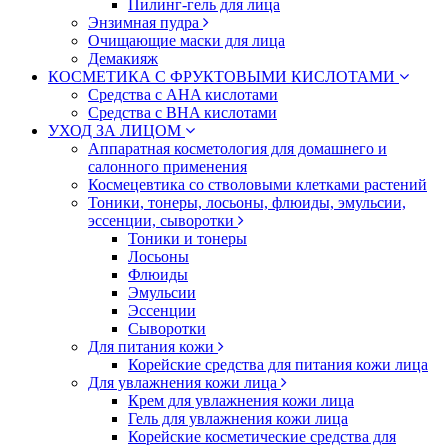
Пилинг-гель для лица
Энзимная пудра
Очищающие маски для лица
Демакияж
КОСМЕТИКА С ФРУКТОВЫМИ КИСЛОТАМИ
Средства с AHA кислотами
Средства с BHA кислотами
УХОД ЗА ЛИЦОМ
Аппаратная косметология для домашнего и
салонного применения
Космецевтика со стволовыми клетками растений
Тоники, тонеры, лосьоны, флюиды, эмульсии,
эссенции, сыворотки
Тоники и тонеры
Лосьоны
Флюиды
Эмульсии
Эссенции
Сыворотки
Для питания кожи
Корейские средства для питания кожи лица
Для увлажнения кожи лица
Крем для увлажнения кожи лица
Гель для увлажнения кожи лица
Корейские косметические средства для