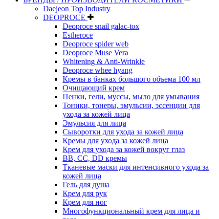
Daejeon Top Industry
DEOPROCE
Deoproce snail galac-tox
Estheroce
Deoproce spider web
Deoproce Muse Vera
Whitening & Anti-Wrinkle
Deoproce whee hyang
Кремы в банках большого объема 100 мл
Очищающий крем
Пенки, гели, муссы, мыло для умывания
Тоники, тонеры, эмульсии, эссенции для
ухода за кожей лица
Эмульсия для лица
Сыворотки для ухода за кожей лица
Кремы для ухода за кожей лица
Крем для ухода за кожей вокруг глаз
BB, CC, DD кремы
Тканевые маски для интенсивного ухода за
кожей лица
Гель для душа
Крем для рук
Крем для ног
Многофункциональный крем для лица и