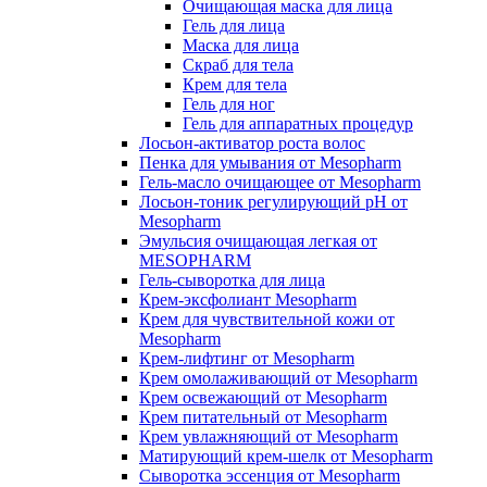
Очищающая маска для лица
Гель для лица
Маска для лица
Скраб для тела
Крем для тела
Гель для ног
Гель для аппаратных процедур
Лосьон-активатор роста волос
Пенка для умывания от Mesopharm
Гель-масло очищающее от Mesopharm
Лосьон-тоник регулирующий рН от
Mesopharm
Эмульсия очищающая легкая от
MESOPHARM
Гель-сыворотка для лица
Крем-эксфолиант Mesopharm
Крем для чувствительной кожи от
Mesopharm
Крем-лифтинг от Mesopharm
Крем омолаживающий от Mesopharm
Крем освежающий от Mesopharm
Крем питательный от Mesopharm
Крем увлажняющий от Mesopharm
Матирующий крем-шелк от Mesopharm
Сыворотка эссенция от Mesopharm