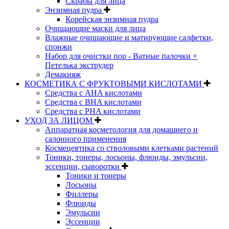
Скрабы для лица
Энзимная пудра
Корейская энзимная пудра
Очищающие маски для лица
Влажные очищающие и матирующие салфетки,
спонжи
Набор для очистки пор - Ватные палочки +
Петелька экструдер
Демакияж
КОСМЕТИКА С ФРУКТОВЫМИ КИСЛОТАМИ
Средства с AHA кислотами
Средства с BHA кислотами
Средства с PHA кислотами
УХОД ЗА ЛИЦОМ
Аппаратная косметология для домашнего и
салонного применения
Космецевтика со стволовыми клетками растений
Тоники, тонеры, лосьоны, флюиды, эмульсии,
эссенции, сыворотки
Тоники и тонеры
Лосьоны
Филлеры
Флюиды
Эмульсии
Эссенции