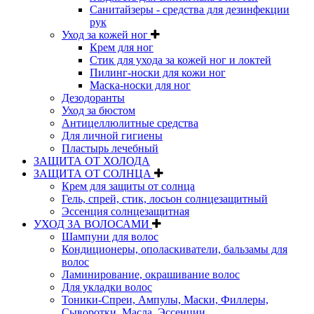
Санитайзеры - средства для дезинфекции
рук
Уход за кожей ног
Крем для ног
Стик для ухода за кожей ног и локтей
Пилинг-носки для кожи ног
Маска-носки для ног
Дезодоранты
Уход за бюстом
Антицеллюлитные средства
Для личной гигиены
Пластырь лечебный
ЗАЩИТА ОТ ХОЛОДА
ЗАЩИТА ОТ СОЛНЦА
Крем для защиты от солнца
Гель, спрей, стик, лосьон солнцезащитный
Эссенция солнцезащитная
УХОД ЗА ВОЛОСАМИ
Шампуни для волос
Кондиционеры, ополаскиватели, бальзамы для
волос
Ламинирование, окрашивание волос
Для укладки волос
Тоники-Спреи, Ампулы, Маски, Филлеры,
Сыворотки, Масла, Эссенции,