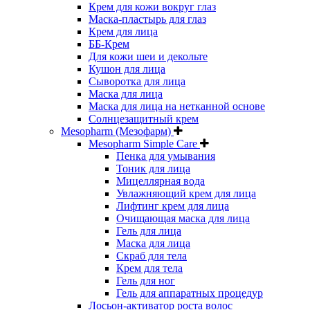
Крем для кожи вокруг глаз
Маска-пластырь для глаз
Крем для лица
ББ-Крем
Для кожи шеи и декольте
Кушон для лица
Сыворотка для лица
Маска для лица
Маска для лица на нетканной основе
Солнцезащитный крем
Mesopharm (Мезофарм)
Mesopharm Simple Care
Пенка для умывания
Тоник для лица
Мицеллярная вода
Увлажняющий крем для лица
Лифтинг крем для лица
Очищающая маска для лица
Гель для лица
Маска для лица
Скраб для тела
Крем для тела
Гель для ног
Гель для аппаратных процедур
Лосьон-активатор роста волос