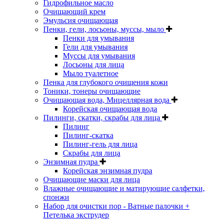
Гидрофильное масло
Очищающий крем
Эмульсия очищающая
Пенки, гели, лосьоны, муссы, мыло
Пенки для умывания
Гели для умывания
Муссы для умывания
Лосьоны для лица
Мыло туалетное
Пенка для глубокого очищения кожи
Тоники, тонеры очищающие
Очищающая вода, Мицеллярная вода
Корейская очищающая вода
Пилинги, скатки, скрабы для лица
Пилинг
Пилинг-скатка
Пилинг-гель для лица
Скрабы для лица
Энзимная пудра
Корейская энзимная пудра
Очищающие маски для лица
Влажные очищающие и матирующие салфетки,
спонжи
Набор для очистки пор - Ватные палочки +
Петелька экструдер