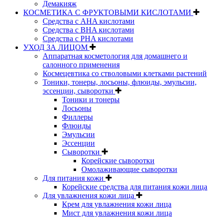
Демакияж
КОСМЕТИКА С ФРУКТОВЫМИ КИСЛОТАМИ
Средства с AHA кислотами
Средства с BHA кислотами
Средства с PHA кислотами
УХОД ЗА ЛИЦОМ
Аппаратная косметология для домашнего и
салонного применения
Космецевтика со стволовыми клетками растений
Тоники, тонеры, лосьоны, флюиды, эмульсии,
эссенции, сыворотки
Тоники и тонеры
Лосьоны
Филлеры
Флюиды
Эмульсии
Эссенции
Сыворотки
Корейские сыворотки
Омолаживающие сыворотки
Для питания кожи
Корейские средства для питания кожи лица
Для увлажнения кожи лица
Крем для увлажнения кожи лица
Мист для увлажнения кожи лица