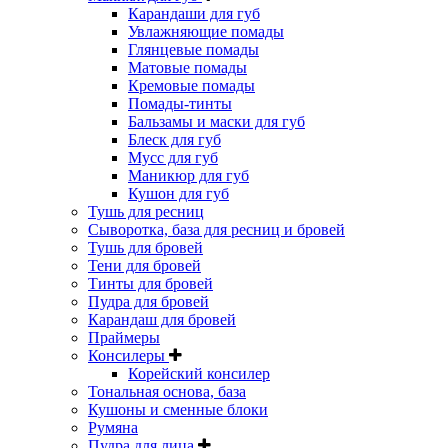
Карандаши для губ
Увлажняющие помады
Глянцевые помады
Матовые помады
Кремовые помады
Помады-тинты
Бальзамы и маски для губ
Блеск для губ
Мусс для губ
Маникюр для губ
Кушон для губ
Тушь для ресниц
Сыворотка, база для ресниц и бровей
Тушь для бровей
Тени для бровей
Тинты для бровей
Пудра для бровей
Карандаш для бровей
Праймеры
Консилеры
Корейский консилер
Тональная основа, база
Кушоны и сменные блоки
Румяна
Пудра для лица