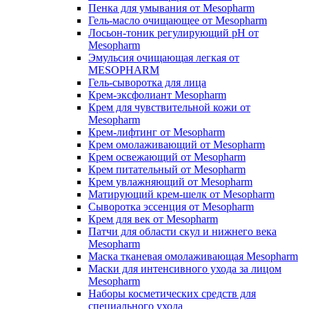
Пенка для умывания от Mesopharm
Гель-масло очищающее от Mesopharm
Лосьон-тоник регулирующий рН от
Mesopharm
Эмульсия очищающая легкая от
MESOPHARM
Гель-сыворотка для лица
Крем-эксфолиант Mesopharm
Крем для чувствительной кожи от
Mesopharm
Крем-лифтинг от Mesopharm
Крем омолаживающий от Mesopharm
Крем освежающий от Mesopharm
Крем питательный от Mesopharm
Крем увлажняющий от Mesopharm
Матирующий крем-шелк от Mesopharm
Сыворотка эссенция от Mesopharm
Крем для век от Mesopharm
Патчи для области скул и нижнего века
Mesopharm
Маска тканевая омолаживающая Mesopharm
Маски для интенсивного ухода за лицом
Mesopharm
Наборы косметических средств для
специального ухода