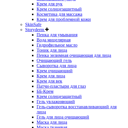
Крем для рук
Крем солнцезащитный
Косметика для массажа
Крем для проблемной кожи
SkinSafe
Storyderm
Пенка для умывания
Вода мицелярная
Гидрофильное масло
Тоник для лица
Пенка энзимная очищающая для лица
Очищающий гель
Сыворотка для лица
Крем очищающий
Крем для лица
Крем для век
Патчи-пластыри для глаз
ББ-Крем
Крем солнцезащитный
Гель увлажняющий
Гель-сыворотка восстанавливающий для
лица
Гель для лица очищающий
Маска для лица
Маска тканевая