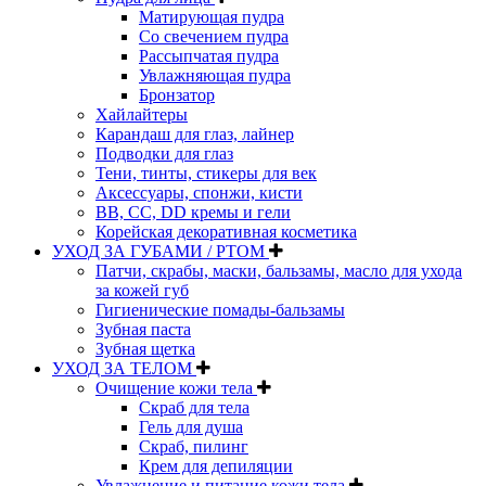
Матирующая пудра
Со свечением пудра
Рассыпчатая пудра
Увлажняющая пудра
Бронзатор
Хайлайтеры
Карандаш для глаз, лайнер
Подводки для глаз
Тени, тинты, стикеры для век
Аксессуары, спонжи, кисти
BB, CC, DD кремы и гели
Корейская декоративная косметика
УХОД ЗА ГУБАМИ / РТОМ
Патчи, скрабы, маски, бальзамы, масло для ухода
за кожей губ
Гигиенические помады-бальзамы
Зубная паста
Зубная щетка
УХОД ЗА ТЕЛОМ
Очищение кожи тела
Скраб для тела
Гель для душа
Скраб, пилинг
Крем для депиляции
Увлажнение и питание кожи тела