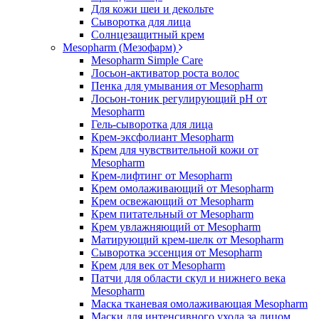
Для кожи шеи и декольте
Сыворотка для лица
Солнцезащитный крем
Mesopharm (Мезофарм)
Mesopharm Simple Care
Лосьон-активатор роста волос
Пенка для умывания от Mesopharm
Лосьон-тоник регулирующий рН от
Mesopharm
Гель-сыворотка для лица
Крем-эксфолиант Mesopharm
Крем для чувствительной кожи от
Mesopharm
Крем-лифтинг от Mesopharm
Крем омолаживающий от Mesopharm
Крем освежающий от Mesopharm
Крем питательный от Mesopharm
Крем увлажняющий от Mesopharm
Матирующий крем-шелк от Mesopharm
Сыворотка эссенция от Mesopharm
Крем для век от Mesopharm
Патчи для области скул и нижнего века
Mesopharm
Маска тканевая омолаживающая Mesopharm
Маски для интенсивного ухода за лицом