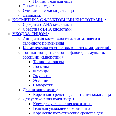
Пилинг-гель для лица
Энзимная пудра
Очищающие маски для лица
Демакияж
КОСМЕТИКА С ФРУКТОВЫМИ КИСЛОТАМИ
Средства с AHA кислотами
Средства с BHA кислотами
УХОД ЗА ЛИЦОМ
Аппаратная косметология для домашнего и
салонного применения
Космецевтика со стволовыми клетками растений
Тоники, тонеры, лосьоны, флюиды, эмульсии,
эссенции, сыворотки
Тоники и тонеры
Лосьоны
Флюиды
Эмульсии
Эссенции
Сыворотки
Для питания кожи
Корейские средства для питания кожи лица
Для увлажнения кожи лица
Крем для увлажнения кожи лица
Гель для увлажнения кожи лица
Корейские косметические средства для