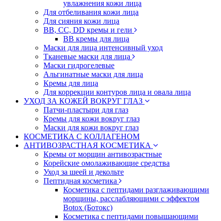
увлажнения кожи лица
Для отбеливания кожи лица
Для сияния кожи лица
BB, CC, DD кремы и гели
BB кремы для лица
Маски для лица интенсивный уход
Тканевые маски для лица
Маски гидрогелевые
Альгинатные маски для лица
Кремы для лица
Для коррекции контуров лица и овала лица
УХОД ЗА КОЖЕЙ ВОКРУГ ГЛАЗ
Патчи-пластыри для глаз
Кремы для кожи вокруг глаз
Маски для кожи вокруг глаз
КОСМЕТИКА С КОЛЛАГЕНОМ
АНТИВОЗРАСТНАЯ КОСМЕТИКА
Кремы от морщин антивозрастные
Корейские омолаживающие средства
Уход за шеей и декольте
Пептидная косметика
Косметика с пептидами разглаживающими
морщины, расслабляющими с эффектом
Botox (Ботокс)
Косметика с пептидами повышающими