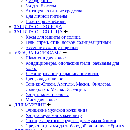
Дезодоранты
Уход за бюстом
Антицеллюлитные средства
Для личной гигиены
Пластырь лечебный
ЗАЩИТА ОТ ХОЛОДА
ЗАЩИТА ОТ СОЛНЦА
Крем для защиты от солнца
Гель, спрей, стик, лосьон солнцезащитный
Эссенция солнцезащитная
УХОД ЗА ВОЛОСАМИ
Шампуни для волос
Кондиционеры, ополаскиватели, бальзамы для
волос
Ламинирование, окрашивание волос
Для укладки волос
Тоники-Спреи, Ампулы, Маски, Филлеры,
Сыворотки, Масла, Эссенции,
Уход за кожей головы
Мист для волос
ДЛЯ МУЖЧИН
Очищение мужской кожи лица
Уход за мужской кожей лица
Солнцезащитные средства для мужской кожи
Средства для ухода за бородой, до и после бритья