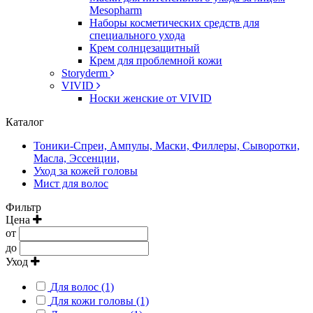
Mesopharm
Наборы косметических средств для
специального ухода
Крем солнцезащитный
Крем для проблемной кожи
Storyderm
VIVID
Носки женские от VIVID
Каталог
Тоники-Спреи, Ампулы, Маски, Филлеры, Сыворотки,
Масла, Эссенции,
Уход за кожей головы
Мист для волос
Фильтр
Цена
от
до
Уход
Для волос (1)
Для кожи головы (1)