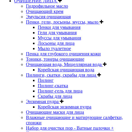
ОЧИЩЕНИЕ ЛИЦА
Гидрофильное масло
Очищающий крем
Эмульсия очищающая
Пенки, гели, лосьоны, муссы, мыло
Пенки для умывания
Гели для умывания
Муссы для умывания
Лосьоны для лица
Мыло туалетное
Пенка для глубокого очищения кожи
Тоники, тонеры очищающие
Очищающая вода, Мицеллярная вода
Корейская очищающая вода
Пилинги, скатки, скрабы для лица
Пилинг
Пилинг-скатка
Пилинг-гель для лица
Скрабы для лица
Энзимная пудра
Корейская энзимная пудра
Очищающие маски для лица
Влажные очищающие и матирующие салфетки,
спонжи
Набор для очистки пор - Ватные палочки +