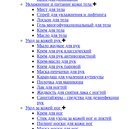
Увлажнение и питание кожи тела
Мист для тела
Спрей для увлажнения и лифтинга
Лосьон для тела
Гель многофункциональный для тела
Крем для тела
Масло для тела
Уход за кожей рук
Мыло жидкое для рук
Крем для рук классический
Крем для рук антивозрастной
Крем-масло для рук
Крем для рук паровой
Маска-перчатки для рук
Карандаш для удаления кутикулы
Пилочка для маникюра
Лак для ногтей
Жидкость для снятия лака с ногтей
Санитайзеры - средства для дезинфекции
рук
Уход за кожей ног
Крем для ног
Стик для ухода за кожей ног и локтей
Пилинг-носки для кожи ног
Маска-носки для ног