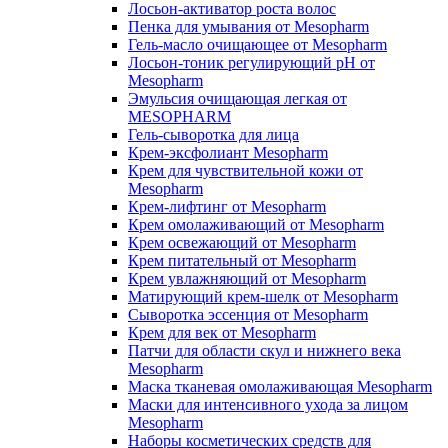
Лосьон-активатор роста волос
Пенка для умывания от Mesopharm
Гель-масло очищающее от Mesopharm
Лосьон-тоник регулирующий рН от
Mesopharm
Эмульсия очищающая легкая от
MESOPHARM
Гель-сыворотка для лица
Крем-эксфолиант Mesopharm
Крем для чувствительной кожи от
Mesopharm
Крем-лифтинг от Mesopharm
Крем омолаживающий от Mesopharm
Крем освежающий от Mesopharm
Крем питательный от Mesopharm
Крем увлажняющий от Mesopharm
Матирующий крем-шелк от Mesopharm
Сыворотка эссенция от Mesopharm
Крем для век от Mesopharm
Патчи для области скул и нижнего века
Mesopharm
Маска тканевая омолаживающая Mesopharm
Маски для интенсивного ухода за лицом
Mesopharm
Наборы косметических средств для