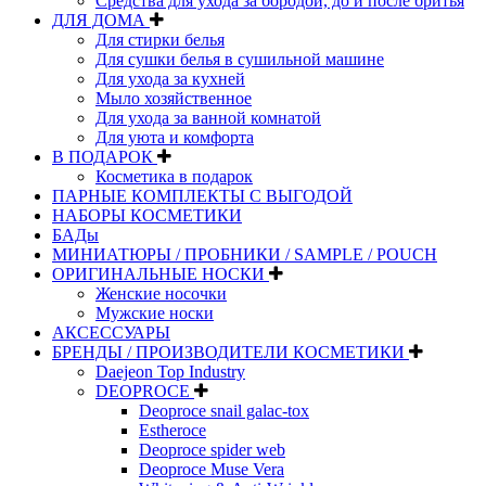
Средства для ухода за бородой, до и после бритья
ДЛЯ ДОМА
Для стирки белья
Для сушки белья в сушильной машине
Для ухода за кухней
Мыло хозяйственное
Для ухода за ванной комнатой
Для уюта и комфорта
В ПОДАРОК
Косметика в подарок
ПАРНЫЕ КОМПЛЕКТЫ С ВЫГОДОЙ
НАБОРЫ КОСМЕТИКИ
БАДы
МИНИАТЮРЫ / ПРОБНИКИ / SAMPLE / POUCH
ОРИГИНАЛЬНЫЕ НОСКИ
Женские носочки
Мужские носки
АКСЕССУАРЫ
БРЕНДЫ / ПРОИЗВОДИТЕЛИ КОСМЕТИКИ
Daejeon Top Industry
DEOPROCE
Deoproce snail galac-tox
Estheroce
Deoproce spider web
Deoproce Muse Vera