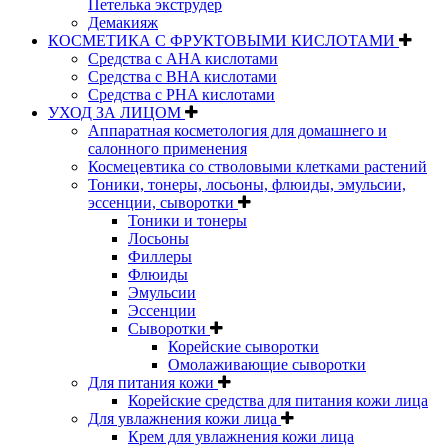
Петелька экструдер
Демакияж
КОСМЕТИКА С ФРУКТОВЫМИ КИСЛОТАМИ
Средства с AHA кислотами
Средства с BHA кислотами
Средства с PHA кислотами
УХОД ЗА ЛИЦОМ
Аппаратная косметология для домашнего и
салонного применения
Космецевтика со стволовыми клетками растений
Тоники, тонеры, лосьоны, флюиды, эмульсии,
эссенции, сыворотки
Тоники и тонеры
Лосьоны
Филлеры
Флюиды
Эмульсии
Эссенции
Сыворотки
Корейские сыворотки
Омолаживающие сыворотки
Для питания кожи
Корейские средства для питания кожи лица
Для увлажнения кожи лица
Крем для увлажнения кожи лица