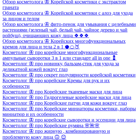
Обзор косметолога 🦋 Корейской косметики с экстрактом
граната
Обзор косметолога 🦋 Корейской косметики с алоэ для ухода
за лицом и телом
Обзор косметолога 🦋 фито-пенок для умывания с целебными
растениями (зеленый чай, белый чай, чайное дерево и чай
ройбуш), очищающих кожу лица 🍀🍀🍀
Обзор косметолога 🦋 Корейских многофункциональных
кремов для лица и тела 2 в 1 🥥🍊🍑
Косметолог 🦋 про корейские многофункциональные
ампульные сыворотки 3 в 1 или стандарт all in one 💈
Косметолог 🦋 про новинку, бальзам-стик для ухода за
деликатной кожей вокруг глаз
Косметолог 🦋 про секрет полулярности корейской косметики
Косметолог 🦋 про корейские Кремы для рук и их
особенности
Косметолог 🦋 про Корейские тканевые маски для лица
Косметолог 🦋 про Гидрогелевые корейские маски для лица
Косметолог 🦋 про Корейские патчи для кожи вокруг глаз
Косметолог 🦋 про Корейские миниатюры косметики, наборы
миниатюр и их особенности
Косметолог 🦋 про корейские сыворотки и эссенции для лица
Косметолог 🦋 про Корейские румяна 🌸🌺🌸
Косметолог 🦋 про жирную , комбинированную и
проблемную кожу лица 🙃 😊