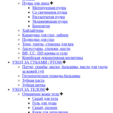
Пудра для лица
Матирующая пудра
Со свечением пудра
Рассыпчатая пудра
Увлажняющая пудра
Бронзатор
Хайлайтеры
Карандаш для глаз, лайнер
Подводки для глаз
Тени, тинты, стикеры для век
Аксессуары, спонжи, кисти
BB, CC, DD кремы и гели
Корейская декоративная косметика
УХОД ЗА ГУБАМИ / РТОМ
Патчи, скрабы, маски, бальзамы, масло для ухода
за кожей губ
Гигиенические помады-бальзамы
Зубная паста
Зубная щетка
УХОД ЗА ТЕЛОМ
Очищение кожи тела
Скраб для тела
Гель для душа
Скраб, пилинг
Крем для депиляции