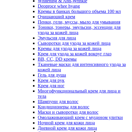
Whitening & Anti-Wrinkle
Deoproce whee hyang
Кремы в банках большого объема 100 мл
Очищающий крем
Пенки, гели, муссы, мыло для умывания
Тоники, тонеры, эмульсии, эссенции для
ухода за кожей лица
Эмульсия для лица
Сыворотки для ухода за кожей лица
Кремы для ухода за кожей лица
Крем для ухода за кожей вокруг глаз
BB, CC, DD кремы
Тканевые маски для интенсивного ухода за
кожей лица
Гель для душа
Крем для рук
Крем для ног
Многофункциональный крем для лица и
тела
Шампуни для волос
Кондиционеры для волос
Маски и сыворотки для волос
Омолаживающий крем с муцином улитки
Ночной крем для кожи лица
Дневной крем для кожи лица