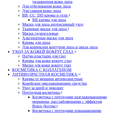
увлажнения кожи лица
Для отбеливания кожи лица
Для сияния кожи лица
BB, CC, DD кремы и гели
BB кремы для лица
Маски для лица интенсивный уход
Тканевые маски для лица
Маски гидрогелевые
Альгинатные маски для лица
Кремы для лица
Для коррекции контуров лица и овала лица
УХОД ЗА КОЖЕЙ ВОКРУГ ГЛАЗ
Патчи-пластыри для глаз
Кремы для кожи вокруг глаз
Маски для кожи вокруг глаз
КОСМЕТИКА С КОЛЛАГЕНОМ
АНТИВОЗРАСТНАЯ КОСМЕТИКА
Кремы от морщин антивозрастные
Корейские омолаживающие средства
Уход за шеей и декольте
Пептидная косметика
Косметика с пептидами разглаживающими
морщины, расслабляющими с эффектом
Botox (Ботокс)
Косметика с пептидами повышающими