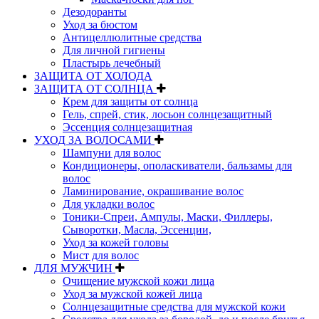
Дезодоранты
Уход за бюстом
Антицеллюлитные средства
Для личной гигиены
Пластырь лечебный
ЗАЩИТА ОТ ХОЛОДА
ЗАЩИТА ОТ СОЛНЦА
Крем для защиты от солнца
Гель, спрей, стик, лосьон солнцезащитный
Эссенция солнцезащитная
УХОД ЗА ВОЛОСАМИ
Шампуни для волос
Кондиционеры, ополаскиватели, бальзамы для
волос
Ламинирование, окрашивание волос
Для укладки волос
Тоники-Спреи, Ампулы, Маски, Филлеры,
Сыворотки, Масла, Эссенции,
Уход за кожей головы
Мист для волос
ДЛЯ МУЖЧИН
Очищение мужской кожи лица
Уход за мужской кожей лица
Солнцезащитные средства для мужской кожи