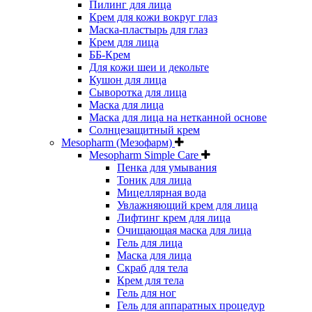
Пилинг для лица
Крем для кожи вокруг глаз
Маска-пластырь для глаз
Крем для лица
ББ-Крем
Для кожи шеи и декольте
Кушон для лица
Сыворотка для лица
Маска для лица
Маска для лица на нетканной основе
Солнцезащитный крем
Mesopharm (Мезофарм)
Mesopharm Simple Care
Пенка для умывания
Тоник для лица
Мицеллярная вода
Увлажняющий крем для лица
Лифтинг крем для лица
Очищающая маска для лица
Гель для лица
Маска для лица
Скраб для тела
Крем для тела
Гель для ног
Гель для аппаратных процедур