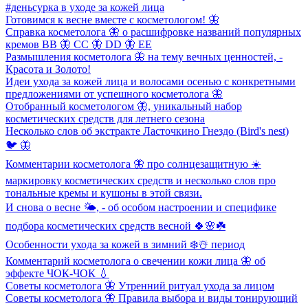
#деньсурка в уходе за кожей лица
Готовимся к весне вместе с косметологом! 🦋
Справка косметолога 🦋 о расшифровке названий популярных
кремов ВВ 🦋 СС 🦋 DD 🦋 EE
Размышления косметолога 🦋 на тему вечных ценностей, -
Красота и Золото!
Идеи ухода за кожей лица и волосами осенью с конкретными
предложениями от успешного косметолога 🦋
Отобранный косметологом 🦋, уникальный набор
косметических средств для летнего сезона
Несколько слов об экстракте Ласточкино Гнездо (Bird's nest)
🐦 🦋
Комментарии косметолога 🦋 про солнцезащитную ☀️
маркировку косметических средств и несколько слов про
тональные кремы и кушоны в этой связи.
И снова о весне 🌤, - об особом настроении и специфике
подбора косметических средств весной 🍀🌸☘️
Особенности ухода за кожей в зимний ❄️☃️ период
Комментарий косметолога о свечении кожи лица 🦋 об
эффекте ЧОК-ЧОК 💧
Советы косметолога 🦋 Утренний ритуал ухода за лицом
Советы косметолога 🦋 Правила выбора и виды тонирующий