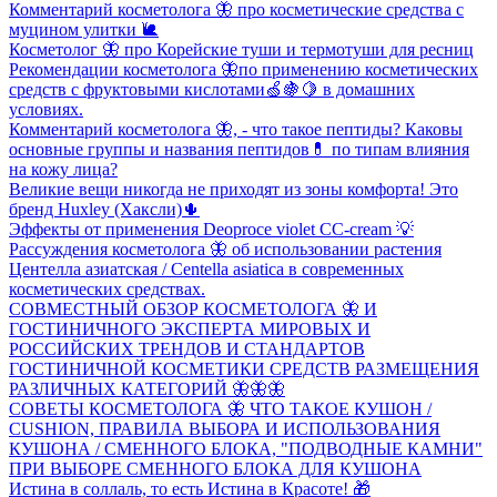
Комментарий косметолога 🦋 про косметические средства с
муцином улитки 🐌
Косметолог 🦋 про Корейские туши и термотуши для ресниц
Рекомендации косметолога 🦋по применению косметических
средств с фруктовыми кислотами🍏🍇🍋 в домашних
условиях.
Комментарий косметолога 🦋, - что такое пептиды? Каковы
основные группы и названия пептидов💊 по типам влияния
на кожу лица?
Великие вещи никогда не приходят из зоны комфорта! Это
бренд Huxley (Хаксли)🌵
Эффекты от применения Deoproce violet CC-сream 💡
Рассуждения косметолога 🦋 об использовании растения
Центелла азиатская / Centella asiatica в современных
косметических средствах.
СОВМЕСТНЫЙ ОБЗОР КОСМЕТОЛОГА 🦋 И
ГОСТИНИЧНОГО ЭКСПЕРТА МИРОВЫХ И
РОССИЙСКИХ ТРЕНДОВ И СТАНДАРТОВ
ГОСТИНИЧНОЙ КОСМЕТИКИ СРЕДСТВ РАЗМЕЩЕНИЯ
РАЗЛИЧНЫХ КАТЕГОРИЙ 🦋🦋🦋
СОВЕТЫ КОСМЕТОЛОГА 🦋 ЧТО ТАКОЕ КУШОН /
CUSHION, ПРАВИЛА ВЫБОРА И ИСПОЛЬЗОВАНИЯ
КУШОНА / СМЕННОГО БЛОКА, "ПОДВОДНЫЕ КАМНИ"
ПРИ ВЫБОРЕ СМЕННОГО БЛОКА ДЛЯ КУШОНА
Истина в соллаль, то есть Истина в Красоте! 🎁