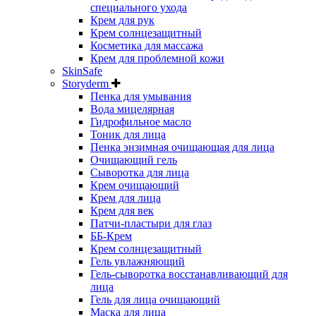
специального ухода
Крем для рук
Крем солнцезащитный
Косметика для массажа
Крем для проблемной кожи
SkinSafe
Storyderm
Пенка для умывания
Вода мицелярная
Гидрофильное масло
Тоник для лица
Пенка энзимная очищающая для лица
Очищающий гель
Сыворотка для лица
Крем очищающий
Крем для лица
Крем для век
Патчи-пластыри для глаз
ББ-Крем
Крем солнцезащитный
Гель увлажняющий
Гель-сыворотка восстанавливающий для
лица
Гель для лица очищающий
Маска для лица