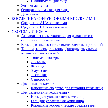
Пилинг-гель для лица
Энзимная пудра
Очищающие маски для лица
Демакияж
КОСМЕТИКА С ФРУКТОВЫМИ КИСЛОТАМИ
Средства с AHA кислотами
Средства с BHA кислотами
УХОД ЗА ЛИЦОМ
Аппаратная косметология для домашнего и
салонного применения
Космецевтика со стволовыми клетками растений
Тоники, тонеры, лосьоны, флюиды, эмульсии,
эссенции, сыворотки
Тоники и тонеры
Лосьоны
Флюиды
Эмульсии
Эссенции
Сыворотки
Для питания кожи
Корейские средства для питания кожи лица
Для увлажнения кожи лица
Крем для увлажнения кожи лица
Гель для увлажнения кожи лица
Корейские косметические средства для