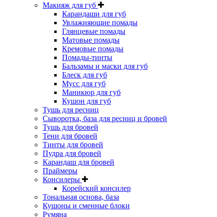
Макияж для губ
Карандаши для губ
Увлажняющие помады
Глянцевые помады
Матовые помады
Кремовые помады
Помады-тинты
Бальзамы и маски для губ
Блеск для губ
Мусс для губ
Маникюр для губ
Кушон для губ
Тушь для ресниц
Сыворотка, база для ресниц и бровей
Тушь для бровей
Тени для бровей
Тинты для бровей
Пудра для бровей
Карандаш для бровей
Праймеры
Консилеры
Корейский консилер
Тональная основа, база
Кушоны и сменные блоки
Румяна