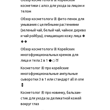
Обзор косметолога 🦋 Корейской
косметики с алоэ для ухода за лицом и
телом
Обзор косметолога 🦋 фито-пенок для
умывания с целебными растениями
(зеленый чай, белый чай, чайное дерево
и чай ройбуш), очищающих кожу лица 🍀
🍀🍀
Обзор косметолога 🦋 Корейских
многофункциональных кремов для
лица и тела 2 в 1 🥥🍊🍑
Косметолог 🦋 про корейские
многофункциональные ампульные
сыворотки 3 в 1 или стандарт all in one
💈
Косметолог 🦋 про новинку, бальзам-
стик для ухода за деликатной кожей
вокруг глаз