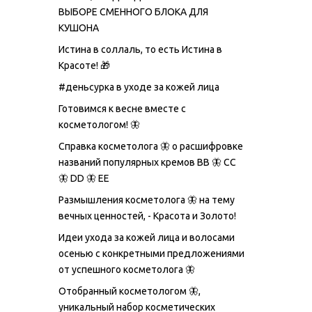
ВЫБОРЕ СМЕННОГО БЛОКА ДЛЯ
КУШОНА
Истина в соллаль, то есть Истина в
Красоте! 🎁
#деньсурка в уходе за кожей лица
Готовимся к весне вместе с
косметологом! 🦋
Справка косметолога 🦋 о расшифровке
названий популярных кремов ВВ 🦋 СС
🦋 DD 🦋 EE
Размышления косметолога 🦋 на тему
вечных ценностей, - Красота и Золото!
Идеи ухода за кожей лица и волосами
осенью с конкретными предложениями
от успешного косметолога 🦋
Отобранный косметологом 🦋,
уникальный набор косметических