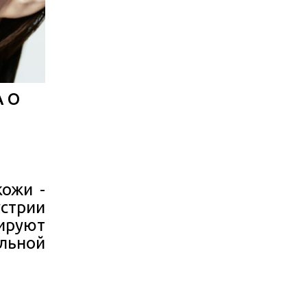
 О
кожи -
стрии
кируют
льной