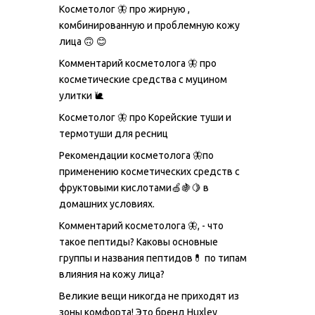
Косметолог 🦋 про жирную ,
комбинированную и проблемную кожу
лица 🙃 😊
Комментарий косметолога 🦋 про
косметические средства с муцином
улитки 🐌
Косметолог 🦋 про Корейские туши и
термотуши для ресниц
Рекомендации косметолога 🦋по
применению косметических средств с
фруктовыми кислотами🍏🍇🍋 в
домашних условиях.
Комментарий косметолога 🦋, - что
такое пептиды? Каковы основные
группы и названия пептидов💊 по типам
влияния на кожу лица?
Великие вещи никогда не приходят из
зоны комфорта! Это бренд Huxley