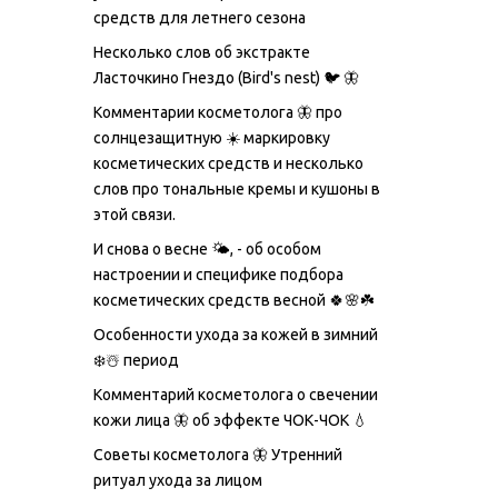
средств для летнего сезона
Несколько слов об экстракте
Ласточкино Гнездо (Bird's nest) 🐦 🦋
Комментарии косметолога 🦋 про
солнцезащитную ☀️ маркировку
косметических средств и несколько
слов про тональные кремы и кушоны в
этой связи.
И снова о весне 🌤, - об особом
настроении и специфике подбора
косметических средств весной 🍀🌸☘️
Особенности ухода за кожей в зимний
❄️☃️ период
Комментарий косметолога о свечении
кожи лица 🦋 об эффекте ЧОК-ЧОК 💧
Советы косметолога 🦋 Утренний
ритуал ухода за лицом