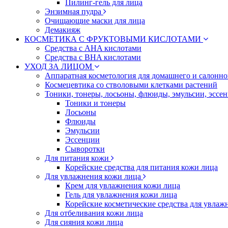
Пилинг-гель для лица
Энзимная пудра
Очищающие маски для лица
Демакияж
КОСМЕТИКА С ФРУКТОВЫМИ КИСЛОТАМИ
Средства с AHA кислотами
Средства с BHA кислотами
УХОД ЗА ЛИЦОМ
Аппаратная косметология для домашнего и салонн
Космецевтика со стволовыми клетками растений
Тоники, тонеры, лосьоны, флюиды, эмульсии, эссе
Тоники и тонеры
Лосьоны
Флюиды
Эмульсии
Эссенции
Сыворотки
Для питания кожи
Корейские средства для питания кожи лица
Для увлажнения кожи лица
Крем для увлажнения кожи лица
Гель для увлажнения кожи лица
Корейские косметические средства для увлаж
Для отбеливания кожи лица
Для сияния кожи лица