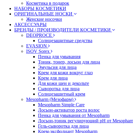
Косметика в подарок
НАБОРЫ КОСМЕТИКИ
ОРИГИНАЛЬНЫЕ НОСКИ
Женские носочки
АКСЕССУАРЫ
БРЕНДЫ / ПРОИЗВОДИТЕЛИ КОСМЕТИКИ
DEOPROCE
Солнцезащитные средства
EVASION
ISOV Sorex
Пенка для умывания
Тоник, тонер, лосьон для лица
Эмульсия для лица
Крем для кожи вокруг глаз
Крем для лица
Для кожи шеи и декольте
Сыворотка для лица
Солнцезащитный крем
Mesopharm (Мезофарм)
Mesopharm Simple Care
Лосьон-активатор роста волос
Пенка для умывания от Mesopharm
Лосьон-тоник регулирующий рН от Mesophar
Гель-сыворотка для лица
Крем-эксфолиант Mesopharm