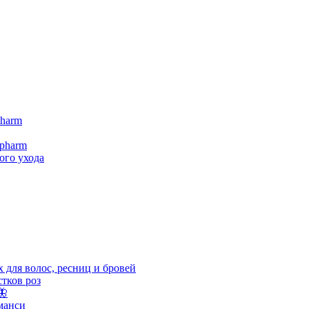
pharm
opharm
ого ухода
для волос, ресниц и бровей
стков роз
🦋
манси