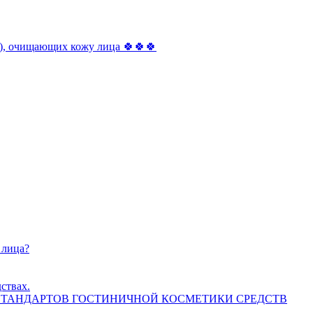
ш), очищающих кожу лица 🍀🍀🍀
 лица?
дствах.
 СТАНДАРТОВ ГОСТИНИЧНОЙ КОСМЕТИКИ СРЕДСТВ