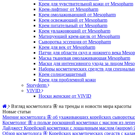
Крем для чувствительной кожи от Mesopharm
Крем-лифтинг от Mesopharm
Крем омолаживающий от Mesopharm
Крем освежающий от Mesopharm
Крем питательный от Mesopharm
Крем увлажняющий от Mesopharm
Матирующий крем-шелк от Mesopharm
Сыворотка эссенция от Mesopharm
Крем для век от Mesopharm
Патчи для области скул и нижнего века Meso
Маска тканевая омолаживающая Mesopharm
Маски для интенсивного ухода за лицом Mes
Наборы косметических средств для специальн
Крем солнцезащитный
Крем для проблемной кожи
Storyderm
VIVID
Носки женские от VIVID
Взгляд косметолога 🦋 на тренды и новости мира красоты
Новые статьи
Мнение косметолога 🦋 об ухаживающих корейских сыворотках 
Косметолог 🦋 о пользе роскошной косметики с маслом из лепе
Дайджест Корейской косметики с лошадиным маслом (жиром) 
Обзор косметолога 🦋 Корейских косметических средств с кала