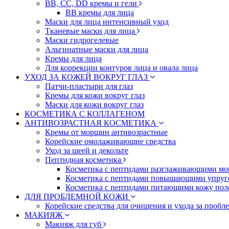
BB, CC, DD кремы и гели
BB кремы для лица
Маски для лица интенсивный уход
Тканевые маски для лица
Маски гидрогелевые
Альгинатные маски для лица
Кремы для лица
Для коррекции контуров лица и овала лица
УХОД ЗА КОЖЕЙ ВОКРУГ ГЛАЗ
Патчи-пластыри для глаз
Кремы для кожи вокруг глаз
Маски для кожи вокруг глаз
КОСМЕТИКА С КОЛЛАГЕНОМ
АНТИВОЗРАСТНАЯ КОСМЕТИКА
Кремы от морщин антивозрастные
Корейские омолаживающие средства
Уход за шеей и декольте
Пептидная косметика
Косметика с пептидами разглаживающими мо
Косметика с пептидами повышающими упруг
Косметика с пептидами питающими кожу пол
ДЛЯ ПРОБЛЕМНОЙ КОЖИ
Корейские средства для очищения и ухода за пробл
МАКИЯЖ
Макияж для губ