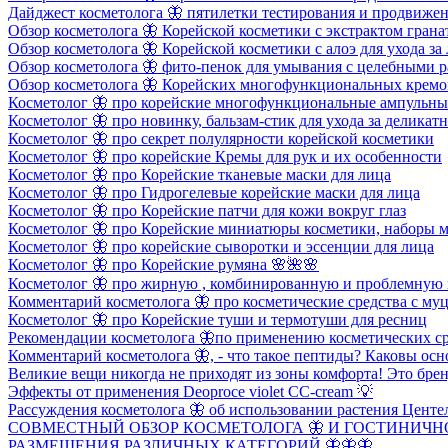
Дайджест косметолога 🦋 пятилетки тестирования и продвиже
Обзор косметолога 🦋 Корейской косметики с экстрактом грана
Обзор косметолога 🦋 Корейской косметики с алоэ для ухода за
Обзор косметолога 🦋 фито-пенок для умывания с целебными р
Обзор косметолога 🦋 Корейских многофункциональных кремов 
Косметолог 🦋 про корейские многофункциональные ампульные с
Косметолог 🦋 про новинку, бальзам-стик для ухода за деликат
Косметолог 🦋 про секрет полулярности корейской косметики
Косметолог 🦋 про корейские Кремы для рук и их особенности
Косметолог 🦋 про Корейские тканевые маски для лица
Косметолог 🦋 про Гидрогелевые корейские маски для лица
Косметолог 🦋 про Корейские патчи для кожи вокруг глаз
Косметолог 🦋 про Корейские миниатюры косметики, наборы 
Косметолог 🦋 про корейские сыворотки и эссенции для лица
Косметолог 🦋 про Корейские румяна 🌸🌺🌸
Косметолог 🦋 про жирную , комбинированную и проблемную 
Комментарий косметолога 🦋 про косметические средства с му
Косметолог 🦋 про Корейские туши и термотуши для ресниц
Рекомендации косметолога 🦋по применению косметических ср
Комментарий косметолога 🦋, - что такое пептиды? Каковы ос
Великие вещи никогда не приходят из зоны комфорта! Это брен
Эффекты от применения Deoproce violet CC-сream 💡
Рассуждения косметолога 🦋 об использовании растения Центелла
СОВМЕСТНЫЙ ОБЗОР КОСМЕТОЛОГА 🦋 И ГОСТИНИЧН
РАЗМЕЩЕНИЯ РАЗЛИЧНЫХ КАТЕГОРИЙ 🦋🦋🦋