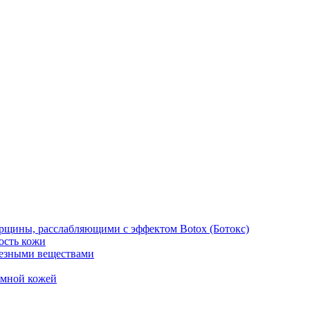
рщины, расслабляющими с эффектом Botox (Ботокс)
ость кожи
езными веществами
емной кожей