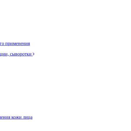
ого применения
нции, сыворотки
нения кожи лица