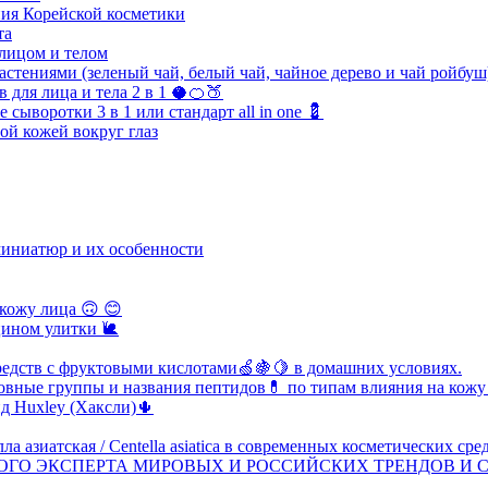
ния Корейской косметики
та
 лицом и телом
астениями (зеленый чай, белый чай, чайное дерево и чай ройбу
для лица и тела 2 в 1 🥥🍊🍑
ыворотки 3 в 1 или стандарт all in one 💈
ной кожей вокруг глаз
миниатюр и их особенности
кожу лица 🙃 😊
цином улитки 🐌
едств с фруктовыми кислотами🍏🍇🍋 в домашних условиях.
новные группы и названия пептидов💊 по типам влияния на кожу
д Huxley (Хаксли)🌵
 азиатская / Centella asiatica в современных косметических сре
ОГО ЭКСПЕРТА МИРОВЫХ И РОССИЙСКИХ ТРЕНДОВ И