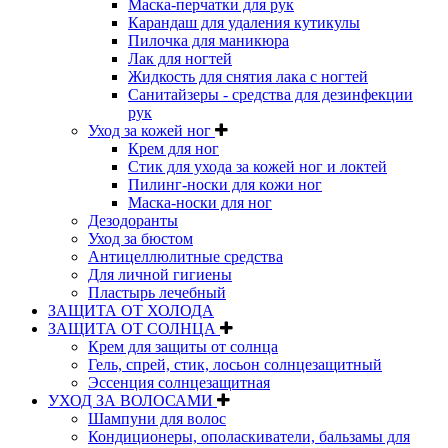
Маска-перчатки для рук
Карандаш для удаления кутикулы
Пилочка для маникюра
Лак для ногтей
Жидкость для снятия лака с ногтей
Санитайзеры - средства для дезинфекции
рук
Уход за кожей ног
Крем для ног
Стик для ухода за кожей ног и локтей
Пилинг-носки для кожи ног
Маска-носки для ног
Дезодоранты
Уход за бюстом
Антицеллюлитные средства
Для личной гигиены
Пластырь лечебный
ЗАЩИТА ОТ ХОЛОДА
ЗАЩИТА ОТ СОЛНЦА
Крем для защиты от солнца
Гель, спрей, стик, лосьон солнцезащитный
Эссенция солнцезащитная
УХОД ЗА ВОЛОСАМИ
Шампуни для волос
Кондиционеры, ополаскиватели, бальзамы для