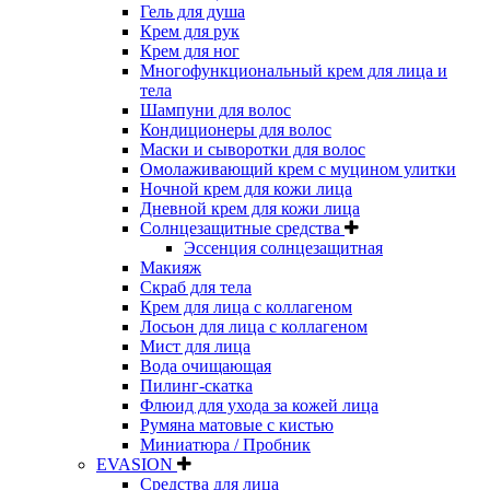
Гель для душа
Крем для рук
Крем для ног
Многофункциональный крем для лица и
тела
Шампуни для волос
Кондиционеры для волос
Маски и сыворотки для волос
Омолаживающий крем с муцином улитки
Ночной крем для кожи лица
Дневной крем для кожи лица
Солнцезащитные средства
Эссенция солнцезащитная
Макияж
Скраб для тела
Крем для лица с коллагеном
Лосьон для лица с коллагеном
Мист для лица
Вода очищающая
Пилинг-скатка
Флюид для ухода за кожей лица
Румяна матовые с кистью
Миниатюра / Пробник
EVASION
Средства для лица