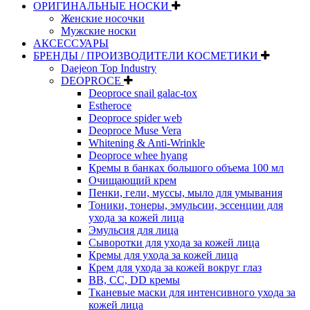
ОРИГИНАЛЬНЫЕ НОСКИ
Женские носочки
Мужские носки
АКСЕССУАРЫ
БРЕНДЫ / ПРОИЗВОДИТЕЛИ КОСМЕТИКИ
Daejeon Top Industry
DEOPROCE
Deoproce snail galac-tox
Estheroce
Deoproce spider web
Deoproce Muse Vera
Whitening & Anti-Wrinkle
Deoproce whee hyang
Кремы в банках большого объема 100 мл
Очищающий крем
Пенки, гели, муссы, мыло для умывания
Тоники, тонеры, эмульсии, эссенции для
ухода за кожей лица
Эмульсия для лица
Сыворотки для ухода за кожей лица
Кремы для ухода за кожей лица
Крем для ухода за кожей вокруг глаз
BB, CC, DD кремы
Тканевые маски для интенсивного ухода за
кожей лица