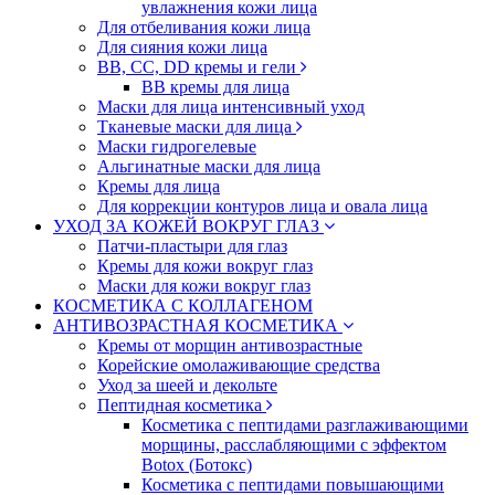
увлажнения кожи лица
Для отбеливания кожи лица
Для сияния кожи лица
BB, CC, DD кремы и гели
BB кремы для лица
Маски для лица интенсивный уход
Тканевые маски для лица
Маски гидрогелевые
Альгинатные маски для лица
Кремы для лица
Для коррекции контуров лица и овала лица
УХОД ЗА КОЖЕЙ ВОКРУГ ГЛАЗ
Патчи-пластыри для глаз
Кремы для кожи вокруг глаз
Маски для кожи вокруг глаз
КОСМЕТИКА С КОЛЛАГЕНОМ
АНТИВОЗРАСТНАЯ КОСМЕТИКА
Кремы от морщин антивозрастные
Корейские омолаживающие средства
Уход за шеей и декольте
Пептидная косметика
Косметика с пептидами разглаживающими
морщины, расслабляющими с эффектом
Botox (Ботокс)
Косметика с пептидами повышающими