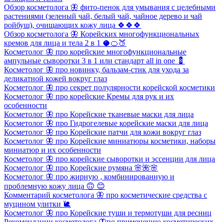
Обзор косметолога 🦋 фито-пенок для умывания с целебными
растениями (зеленый чай, белый чай, чайное дерево и чай
ройбуш), очищающих кожу лица 🍀🍀🍀
Обзор косметолога 🦋 Корейских многофункциональных
кремов для лица и тела 2 в 1 🥥🍊🍑
Косметолог 🦋 про корейские многофункциональные
ампульные сыворотки 3 в 1 или стандарт all in one 💈
Косметолог 🦋 про новинку, бальзам-стик для ухода за
деликатной кожей вокруг глаз
Косметолог 🦋 про секрет полулярности корейской косметики
Косметолог 🦋 про корейские Кремы для рук и их
особенности
Косметолог 🦋 про Корейские тканевые маски для лица
Косметолог 🦋 про Гидрогелевые корейские маски для лица
Косметолог 🦋 про Корейские патчи для кожи вокруг глаз
Косметолог 🦋 про Корейские миниатюры косметики, наборы
миниатюр и их особенности
Косметолог 🦋 про корейские сыворотки и эссенции для лица
Косметолог 🦋 про Корейские румяна 🌸🌺🌸
Косметолог 🦋 про жирную , комбинированную и
проблемную кожу лица 🙃 😊
Комментарий косметолога 🦋 про косметические средства с
муцином улитки 🐌
Косметолог 🦋 про Корейские туши и термотуши для ресниц
Рекомендации косметолога 🦋по применению косметических