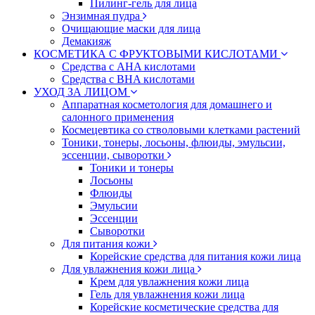
Пилинг-гель для лица
Энзимная пудра
Очищающие маски для лица
Демакияж
КОСМЕТИКА С ФРУКТОВЫМИ КИСЛОТАМИ
Средства с AHA кислотами
Средства с BHA кислотами
УХОД ЗА ЛИЦОМ
Аппаратная косметология для домашнего и
салонного применения
Космецевтика со стволовыми клетками растений
Тоники, тонеры, лосьоны, флюиды, эмульсии,
эссенции, сыворотки
Тоники и тонеры
Лосьоны
Флюиды
Эмульсии
Эссенции
Сыворотки
Для питания кожи
Корейские средства для питания кожи лица
Для увлажнения кожи лица
Крем для увлажнения кожи лица
Гель для увлажнения кожи лица
Корейские косметические средства для