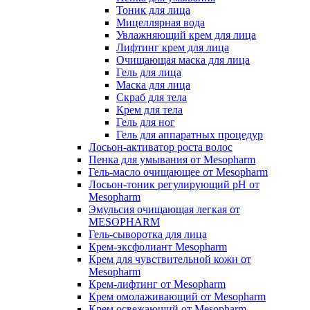
Тоник для лица
Мицеллярная вода
Увлажняющий крем для лица
Лифтинг крем для лица
Очищающая маска для лица
Гель для лица
Маска для лица
Скраб для тела
Крем для тела
Гель для ног
Гель для аппаратных процедур
Лосьон-активатор роста волос
Пенка для умывания от Mesopharm
Гель-масло очищающее от Mesopharm
Лосьон-тоник регулирующий рН от
Mesopharm
Эмульсия очищающая легкая от
MESOPHARM
Гель-сыворотка для лица
Крем-эксфолиант Mesopharm
Крем для чувствительной кожи от
Mesopharm
Крем-лифтинг от Mesopharm
Крем омолаживающий от Mesopharm
Крем освежающий от Mesopharm