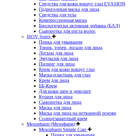
Средства для кожи вокруг глаз EVASION
Гидрогелевая маска для лица
Средства для тела
Компрессионная маска
Биологически активная добавка (БАД)
Сыворотка для роста волос
ISOV Sorex
Пенка для умывания
Тоник, тонер, лосьон для лица
Лосьон для лица
Эмульсия для лица
Пилинг для лица
Крем для кожи вокруг глаз
Маска-пластырь для глаз
Крем для лица
ББ-Крем
Для кожи шеи и декольте
Кушон для лица
Сыворотка для лица
Маска для лица
Маска для лица на нетканной основе
Солнцезащитный крем
Mesopharm (Мезофарм)
Mesopharm Simple Care
Пенка для умывания