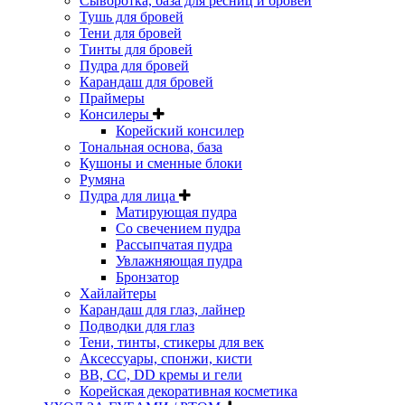
Сыворотка, база для ресниц и бровей
Тушь для бровей
Тени для бровей
Тинты для бровей
Пудра для бровей
Карандаш для бровей
Праймеры
Консилеры
Корейский консилер
Тональная основа, база
Кушоны и сменные блоки
Румяна
Пудра для лица
Матирующая пудра
Со свечением пудра
Рассыпчатая пудра
Увлажняющая пудра
Бронзатор
Хайлайтеры
Карандаш для глаз, лайнер
Подводки для глаз
Тени, тинты, стикеры для век
Аксессуары, спонжи, кисти
BB, CC, DD кремы и гели
Корейская декоративная косметика