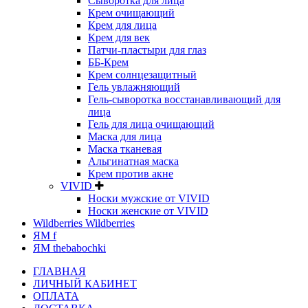
Сыворотка для лица
Крем очищающий
Крем для лица
Крем для век
Патчи-пластыри для глаз
ББ-Крем
Крем солнцезащитный
Гель увлажняющий
Гель-сыворотка восстанавливающий для
лица
Гель для лица очищающий
Маска для лица
Маска тканевая
Альгинатная маска
Крем против акне
VIVID
Носки мужские от VIVID
Носки женские от VIVID
Wildberries Wildberries
ЯМ f
ЯМ thebabochki
ГЛАВНАЯ
ЛИЧНЫЙ КАБИНЕТ
ОПЛАТА