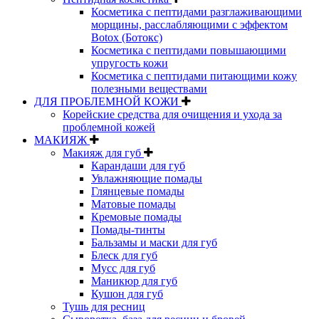
Косметика с пептидами разглаживающими
морщины, расслабляющими с эффектом
Botox (Ботокс)
Косметика с пептидами повышающими
упругость кожи
Косметика с пептидами питающими кожу
полезными веществами
ДЛЯ ПРОБЛЕМНОЙ КОЖИ
Корейские средства для очищения и ухода за
проблемной кожей
МАКИЯЖ
Макияж для губ
Карандаши для губ
Увлажняющие помады
Глянцевые помады
Матовые помады
Кремовые помады
Помады-тинты
Бальзамы и маски для губ
Блеск для губ
Мусс для губ
Маникюр для губ
Кушон для губ
Тушь для ресниц