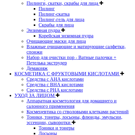
Пилинги, скатки, скрабы для лица
Пилинг
Пилинг-скатка
Пилинг-гель для лица
Скрабы для лица
Энзимная пудра
Корейская энзимная пудра
Очищающие маски для лица
Влажные очищающие и матирующие салфетки,
спонжи
Набор для очистки пор - Ватные палочки +
Петелька экструдер
Демакияж
КОСМЕТИКА С ФРУКТОВЫМИ КИСЛОТАМИ
Средства с AHA кислотами
Средства с BHA кислотами
Средства с PHA кислотами
УХОД ЗА ЛИЦОМ
Аппаратная косметология для домашнего и
салонного применения
Космецевтика со стволовыми клетками растений
Тоники, тонеры, лосьоны, флюиды, эмульсии,
эссенции, сыворотки
Тоники и тонеры
Лосьоны