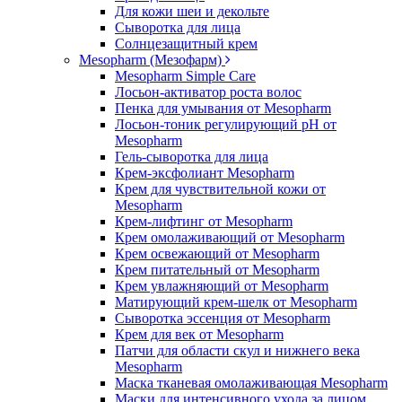
Для кожи шеи и декольте
Сыворотка для лица
Солнцезащитный крем
Mesopharm (Мезофарм)
Mesopharm Simple Care
Лосьон-активатор роста волос
Пенка для умывания от Mesopharm
Лосьон-тоник регулирующий рН от
Mesopharm
Гель-сыворотка для лица
Крем-эксфолиант Mesopharm
Крем для чувствительной кожи от
Mesopharm
Крем-лифтинг от Mesopharm
Крем омолаживающий от Mesopharm
Крем освежающий от Mesopharm
Крем питательный от Mesopharm
Крем увлажняющий от Mesopharm
Матирующий крем-шелк от Mesopharm
Сыворотка эссенция от Mesopharm
Крем для век от Mesopharm
Патчи для области скул и нижнего века
Mesopharm
Маска тканевая омолаживающая Mesopharm
Маски для интенсивного ухода за лицом