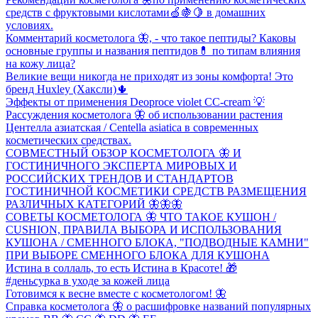
средств с фруктовыми кислотами🍏🍇🍋 в домашних
условиях.
Комментарий косметолога 🦋, - что такое пептиды? Каковы
основные группы и названия пептидов💊 по типам влияния
на кожу лица?
Великие вещи никогда не приходят из зоны комфорта! Это
бренд Huxley (Хаксли)🌵
Эффекты от применения Deoproce violet CC-сream 💡
Рассуждения косметолога 🦋 об использовании растения
Центелла азиатская / Centella asiatica в современных
косметических средствах.
СОВМЕСТНЫЙ ОБЗОР КОСМЕТОЛОГА 🦋 И
ГОСТИНИЧНОГО ЭКСПЕРТА МИРОВЫХ И
РОССИЙСКИХ ТРЕНДОВ И СТАНДАРТОВ
ГОСТИНИЧНОЙ КОСМЕТИКИ СРЕДСТВ РАЗМЕЩЕНИЯ
РАЗЛИЧНЫХ КАТЕГОРИЙ 🦋🦋🦋
СОВЕТЫ КОСМЕТОЛОГА 🦋 ЧТО ТАКОЕ КУШОН /
CUSHION, ПРАВИЛА ВЫБОРА И ИСПОЛЬЗОВАНИЯ
КУШОНА / СМЕННОГО БЛОКА, "ПОДВОДНЫЕ КАМНИ"
ПРИ ВЫБОРЕ СМЕННОГО БЛОКА ДЛЯ КУШОНА
Истина в соллаль, то есть Истина в Красоте! 🎁
#деньсурка в уходе за кожей лица
Готовимся к весне вместе с косметологом! 🦋
Справка косметолога 🦋 о расшифровке названий популярных