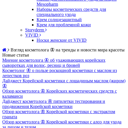
Mesopharm
Наборы косметических средств для
специального ухода
Крем солнцезащитный
Крем для проблемной кожи
Storyderm
VIVID
Носки женские от VIVID
Взгляд косметолога 🦋 на тренды и новости мира красоты
Новые статьи
Мнение косметолога 🦋 об ухаживающих корейских
сыворотках для волос, ресниц и бровей
Косметолог 🦋 о пользе роскошной косметики с маслом из
лепестков роз
Дайджест Корейской косметики с лошадиным маслом (жиром)
🦋
Обзор косметолога 🦋 Корейских косметических средств с
каламанси
Дайджест косметолога 🦋 пятилетки тестирования и
продвижения Корейской косметики
Обзор косметолога 🦋 Корейской косметики с экстрактом
граната
Обзор косметолога 🦋 Корейской косметики с алоэ для ухода
за лицом и телом