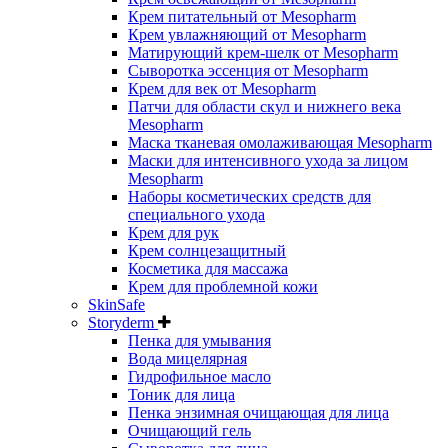
Крем питательный от Mesopharm
Крем увлажняющий от Mesopharm
Матирующий крем-шелк от Mesopharm
Сыворотка эссенция от Mesopharm
Крем для век от Mesopharm
Патчи для области скул и нижнего века
Mesopharm
Маска тканевая омолаживающая Mesopharm
Маски для интенсивного ухода за лицом
Mesopharm
Наборы косметических средств для
специального ухода
Крем для рук
Крем солнцезащитный
Косметика для массажа
Крем для проблемной кожи
SkinSafe
Storyderm
Пенка для умывания
Вода мицелярная
Гидрофильное масло
Тоник для лица
Пенка энзимная очищающая для лица
Очищающий гель