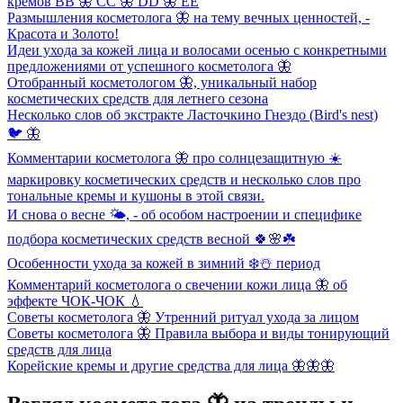
кремов ВВ 🦋 СС 🦋 DD 🦋 EE
Размышления косметолога 🦋 на тему вечных ценностей, -
Красота и Золото!
Идеи ухода за кожей лица и волосами осенью с конкретными
предложениями от успешного косметолога 🦋
Отобранный косметологом 🦋, уникальный набор
косметических средств для летнего сезона
Несколько слов об экстракте Ласточкино Гнездо (Bird's nest)
🐦 🦋
Комментарии косметолога 🦋 про солнцезащитную ☀️
маркировку косметических средств и несколько слов про
тональные кремы и кушоны в этой связи.
И снова о весне 🌤, - об особом настроении и специфике
подбора косметических средств весной 🍀🌸☘️
Особенности ухода за кожей в зимний ❄️☃️ период
Комментарий косметолога о свечении кожи лица 🦋 об
эффекте ЧОК-ЧОК 💧
Советы косметолога 🦋 Утренний ритуал ухода за лицом
Советы косметолога 🦋 Правила выбора и виды тонирующий
средств для лица
Корейские кремы и другие средства для лица 🦋🦋🦋