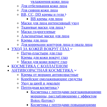
увлажнения кожи лица
Для отбеливания кожи лица
Для сияния кожи лица
BB, CC, DD кремы и гели
BB кремы для лица
Маски для лица интенсивный уход
Тканевые маски для лица
Маски гидрогелевые
Альгинатные маски для лица
Кремы для лица
Для коррекции контуров лица и овала лица
УХОД ЗА КОЖЕЙ ВОКРУГ ГЛАЗ
Патчи-пластыри для глаз
Кремы для кожи вокруг глаз
Маски для кожи вокруг глаз
КОСМЕТИКА С КОЛЛАГЕНОМ
АНТИВОЗРАСТНАЯ КОСМЕТИКА
Кремы от морщин антивозрастные
Корейские омолаживающие средства
Уход за шеей и декольте
Пептидная косметика
Косметика с пептидами разглаживающими
морщины, расслабляющими с эффектом
Botox (Ботокс)
Косметика с пептидами повышающими