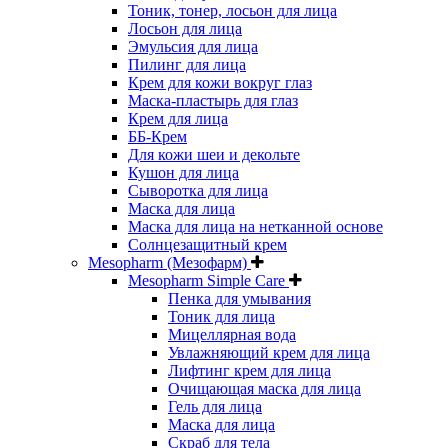
Тоник, тонер, лосьон для лица
Лосьон для лица
Эмульсия для лица
Пилинг для лица
Крем для кожи вокруг глаз
Маска-пластырь для глаз
Крем для лица
ББ-Крем
Для кожи шеи и декольте
Кушон для лица
Сыворотка для лица
Маска для лица
Маска для лица на нетканной основе
Солнцезащитный крем
Mesopharm (Мезофарм)
Mesopharm Simple Care
Пенка для умывания
Тоник для лица
Мицеллярная вода
Увлажняющий крем для лица
Лифтинг крем для лица
Очищающая маска для лица
Гель для лица
Маска для лица
Скраб для тела