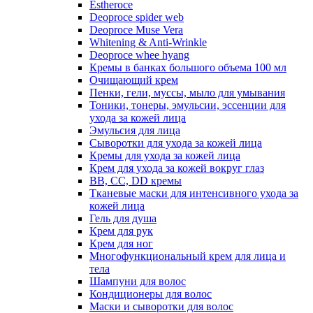
Estheroce
Deoproce spider web
Deoproce Muse Vera
Whitening & Anti-Wrinkle
Deoproce whee hyang
Кремы в банках большого объема 100 мл
Очищающий крем
Пенки, гели, муссы, мыло для умывания
Тоники, тонеры, эмульсии, эссенции для
ухода за кожей лица
Эмульсия для лица
Сыворотки для ухода за кожей лица
Кремы для ухода за кожей лица
Крем для ухода за кожей вокруг глаз
BB, CC, DD кремы
Тканевые маски для интенсивного ухода за
кожей лица
Гель для душа
Крем для рук
Крем для ног
Многофункциональный крем для лица и
тела
Шампуни для волос
Кондиционеры для волос
Маски и сыворотки для волос