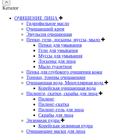
Каталог
ОЧИЩЕНИЕ ЛИЦА
Гидрофильное масло
Очищающий крем
Эмульсия очищающая
Пенки, гели, лосьоны, муссы, мыло
Пенки для умывания
Гели для умывания
Муссы для умывания
Лосьоны для лица
Мыло туалетное
Пенка для глубокого очищения кожи
Тоники, тонеры очищающие
Очищающая вода, Мицеллярная вода
Корейская очищающая вода
Пилинги, скатки, скрабы для лица
Пилинг
Пилинг-скатка
Пилинг-гель для лица
Скрабы для лица
Энзимная пудра
Корейская энзимная пудра
Очищающие маски для лица