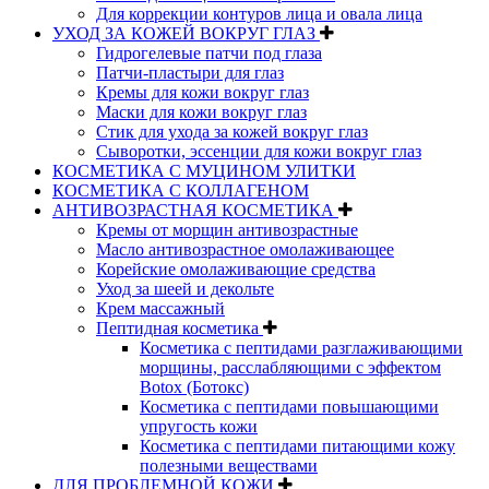
Для коррекции контуров лица и овала лица
УХОД ЗА КОЖЕЙ ВОКРУГ ГЛАЗ
Гидрогелевые патчи под глаза
Патчи-пластыри для глаз
Кремы для кожи вокруг глаз
Маски для кожи вокруг глаз
Стик для ухода за кожей вокруг глаз
Сыворотки, эссенции для кожи вокруг глаз
КОСМЕТИКА С МУЦИНОМ УЛИТКИ
КОСМЕТИКА С КОЛЛАГЕНОМ
АНТИВОЗРАСТНАЯ КОСМЕТИКА
Кремы от морщин антивозрастные
Масло антивозрастное омолаживающее
Корейские омолаживающие средства
Уход за шеей и декольте
Крем массажный
Пептидная косметика
Косметика с пептидами разглаживающими
морщины, расслабляющими с эффектом
Botox (Ботокс)
Косметика с пептидами повышающими
упругость кожи
Косметика с пептидами питающими кожу
полезными веществами
ДЛЯ ПРОБЛЕМНОЙ КОЖИ