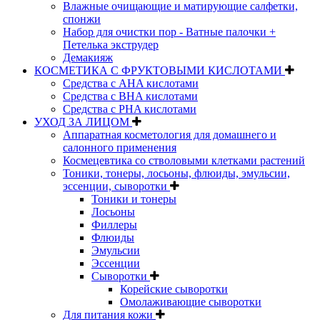
Влажные очищающие и матирующие салфетки,
спонжи
Набор для очистки пор - Ватные палочки +
Петелька экструдер
Демакияж
КОСМЕТИКА С ФРУКТОВЫМИ КИСЛОТАМИ
Средства с AHA кислотами
Средства с BHA кислотами
Средства с PHA кислотами
УХОД ЗА ЛИЦОМ
Аппаратная косметология для домашнего и
салонного применения
Космецевтика со стволовыми клетками растений
Тоники, тонеры, лосьоны, флюиды, эмульсии,
эссенции, сыворотки
Тоники и тонеры
Лосьоны
Филлеры
Флюиды
Эмульсии
Эссенции
Сыворотки
Корейские сыворотки
Омолаживающие сыворотки
Для питания кожи