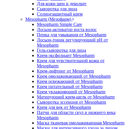
Для кожи шеи и декольте
Сыворотка для лица
Солнцезащитный крем
Mesopharm (Мезофарм)
Mesopharm Simple Care
Лосьон-активатор роста волос
Пенка для умывания от Mesopharm
Лосьон-тоник регулирующий рН от
Mesopharm
Гель-сыворотка для лица
Крем-эксфолиант Mesopharm
Крем для чувствительной кожи от
Mesopharm
Крем-лифтинг от Mesopharm
Крем омолаживающий от Mesopharm
Крем освежающий от Mesopharm
Крем питательный от Mesopharm
Крем увлажняющий от Mesopharm
Матирующий крем-шелк от Mesopharm
Сыворотка эссенция от Mesopharm
Крем для век от Mesopharm
Патчи для области скул и нижнего века
Mesopharm
Маска тканевая омолаживающая Mesopharm
Маски для интенсивного ухода за лицом