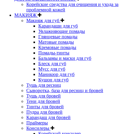
Корейские средства для очищения и ухода за
проблемной кожей
МАКИЯЖ
Макияж для губ
Карандаши для губ
Увлажняющие помады
Глянцевые помады
Матовые помады
Кремовые помады
Помады-тинты
Бальзамы и маски для губ
Блеск для губ
Мусс для губ
Маникюр для губ
Кушон для губ
Тушь для ресниц
Сыворотка, база для ресниц и бровей
Тушь для бровей
Тени для бровей
Тинты для бровей
Пудра для бровей
Карандаш для бровей
Праймеры
Консилеры
Корейский консилер