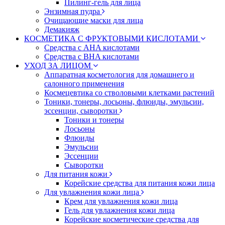
Пилинг-гель для лица
Энзимная пудра
Очищающие маски для лица
Демакияж
КОСМЕТИКА С ФРУКТОВЫМИ КИСЛОТАМИ
Средства с AHA кислотами
Средства с BHA кислотами
УХОД ЗА ЛИЦОМ
Аппаратная косметология для домашнего и
салонного применения
Космецевтика со стволовыми клетками растений
Тоники, тонеры, лосьоны, флюиды, эмульсии,
эссенции, сыворотки
Тоники и тонеры
Лосьоны
Флюиды
Эмульсии
Эссенции
Сыворотки
Для питания кожи
Корейские средства для питания кожи лица
Для увлажнения кожи лица
Крем для увлажнения кожи лица
Гель для увлажнения кожи лица
Корейские косметические средства для