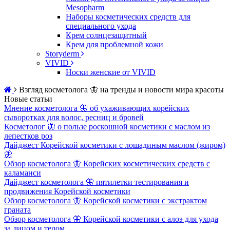
Mesopharm
Наборы косметических средств для
специального ухода
Крем солнцезащитный
Крем для проблемной кожи
Storyderm
VIVID
Носки женские от VIVID
Взгляд косметолога 🦋 на тренды и новости мира красоты
Новые статьи
Мнение косметолога 🦋 об ухаживающих корейских
сыворотках для волос, ресниц и бровей
Косметолог 🦋 о пользе роскошной косметики с маслом из
лепестков роз
Дайджест Корейской косметики с лошадиным маслом (жиром)
🦋
Обзор косметолога 🦋 Корейских косметических средств с
каламанси
Дайджест косметолога 🦋 пятилетки тестирования и
продвижения Корейской косметики
Обзор косметолога 🦋 Корейской косметики с экстрактом
граната
Обзор косметолога 🦋 Корейской косметики с алоэ для ухода
за лицом и телом