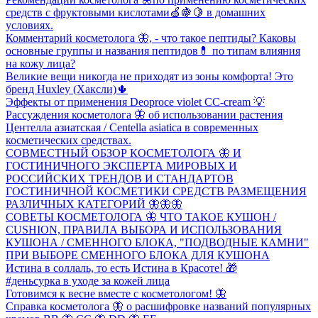
средств с фруктовыми кислотами🍏🍇🍋 в домашних
условиях.
Комментарий косметолога 🦋, - что такое пептиды? Каковы
основные группы и названия пептидов💊 по типам влияния
на кожу лица?
Великие вещи никогда не приходят из зоны комфорта! Это
бренд Huxley (Хаксли)🌵
Эффекты от применения Deoproce violet CC-сream 💡
Рассуждения косметолога 🦋 об использовании растения
Центелла азиатская / Centella asiatica в современных
косметических средствах.
СОВМЕСТНЫЙ ОБЗОР КОСМЕТОЛОГА 🦋 И
ГОСТИНИЧНОГО ЭКСПЕРТА МИРОВЫХ И
РОССИЙСКИХ ТРЕНДОВ И СТАНДАРТОВ
ГОСТИНИЧНОЙ КОСМЕТИКИ СРЕДСТВ РАЗМЕЩЕНИЯ
РАЗЛИЧНЫХ КАТЕГОРИЙ 🦋🦋🦋
СОВЕТЫ КОСМЕТОЛОГА 🦋 ЧТО ТАКОЕ КУШОН /
CUSHION, ПРАВИЛА ВЫБОРА И ИСПОЛЬЗОВАНИЯ
КУШОНА / СМЕННОГО БЛОКА, "ПОДВОДНЫЕ КАМНИ"
ПРИ ВЫБОРЕ СМЕННОГО БЛОКА ДЛЯ КУШОНА
Истина в соллаль, то есть Истина в Красоте! 🎁
#деньсурка в уходе за кожей лица
Готовимся к весне вместе с косметологом! 🦋
Справка косметолога 🦋 о расшифровке названий популярных