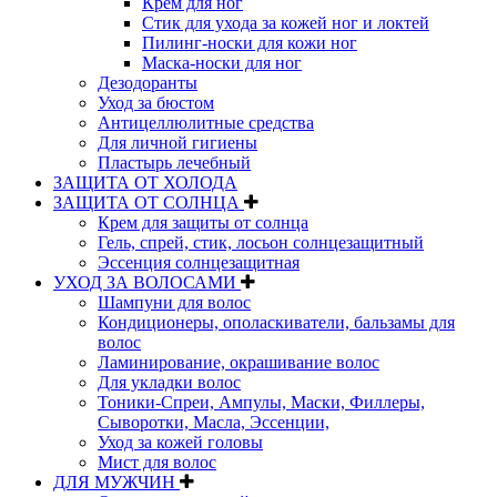
Крем для ног
Стик для ухода за кожей ног и локтей
Пилинг-носки для кожи ног
Маска-носки для ног
Дезодоранты
Уход за бюстом
Антицеллюлитные средства
Для личной гигиены
Пластырь лечебный
ЗАЩИТА ОТ ХОЛОДА
ЗАЩИТА ОТ СОЛНЦА
Крем для защиты от солнца
Гель, спрей, стик, лосьон солнцезащитный
Эссенция солнцезащитная
УХОД ЗА ВОЛОСАМИ
Шампуни для волос
Кондиционеры, ополаскиватели, бальзамы для
волос
Ламинирование, окрашивание волос
Для укладки волос
Тоники-Спреи, Ампулы, Маски, Филлеры,
Сыворотки, Масла, Эссенции,
Уход за кожей головы
Мист для волос
ДЛЯ МУЖЧИН