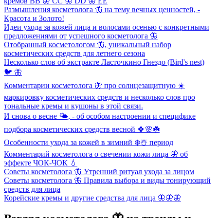
кремов ВВ 🦋 СС 🦋 DD 🦋 EE
Размышления косметолога 🦋 на тему вечных ценностей, -
Красота и Золото!
Идеи ухода за кожей лица и волосами осенью с конкретными
предложениями от успешного косметолога 🦋
Отобранный косметологом 🦋, уникальный набор
косметических средств для летнего сезона
Несколько слов об экстракте Ласточкино Гнездо (Bird's nest)
🐦 🦋
Комментарии косметолога 🦋 про солнцезащитную ☀️
маркировку косметических средств и несколько слов про
тональные кремы и кушоны в этой связи.
И снова о весне 🌤, - об особом настроении и специфике
подбора косметических средств весной 🍀🌸☘️
Особенности ухода за кожей в зимний ❄️☃️ период
Комментарий косметолога о свечении кожи лица 🦋 об
эффекте ЧОК-ЧОК 💧
Советы косметолога 🦋 Утренний ритуал ухода за лицом
Советы косметолога 🦋 Правила выбора и виды тонирующий
средств для лица
Корейские кремы и другие средства для лица 🦋🦋🦋