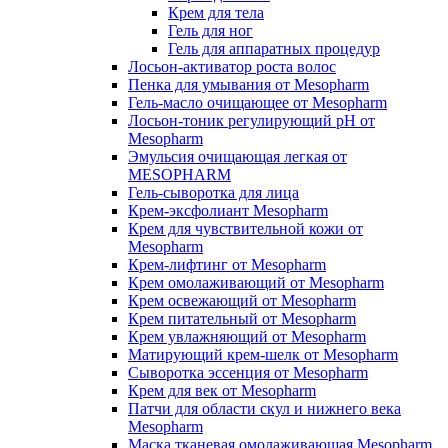
Крем для тела
Гель для ног
Гель для аппаратных процедур
Лосьон-активатор роста волос
Пенка для умывания от Mesopharm
Гель-масло очищающее от Mesopharm
Лосьон-тоник регулирующий рН от
Mesopharm
Эмульсия очищающая легкая от
MESOPHARM
Гель-сыворотка для лица
Крем-эксфолиант Mesopharm
Крем для чувствительной кожи от
Mesopharm
Крем-лифтинг от Mesopharm
Крем омолаживающий от Mesopharm
Крем освежающий от Mesopharm
Крем питательный от Mesopharm
Крем увлажняющий от Mesopharm
Матирующий крем-шелк от Mesopharm
Сыворотка эссенция от Mesopharm
Крем для век от Mesopharm
Патчи для области скул и нижнего века
Mesopharm
Маска тканевая омолаживающая Mesopharm