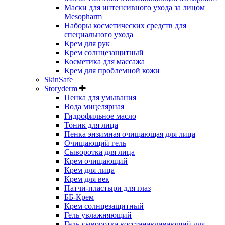
Маски для интенсивного ухода за лицом
Mesopharm
Наборы косметических средств для
специального ухода
Крем для рук
Крем солнцезащитный
Косметика для массажа
Крем для проблемной кожи
SkinSafe
Storyderm
Пенка для умывания
Вода мицелярная
Гидрофильное масло
Тоник для лица
Пенка энзимная очищающая для лица
Очищающий гель
Сыворотка для лица
Крем очищающий
Крем для лица
Крем для век
Патчи-пластыри для глаз
ББ-Крем
Крем солнцезащитный
Гель увлажняющий
Гель-сыворотка восстанавливающий для