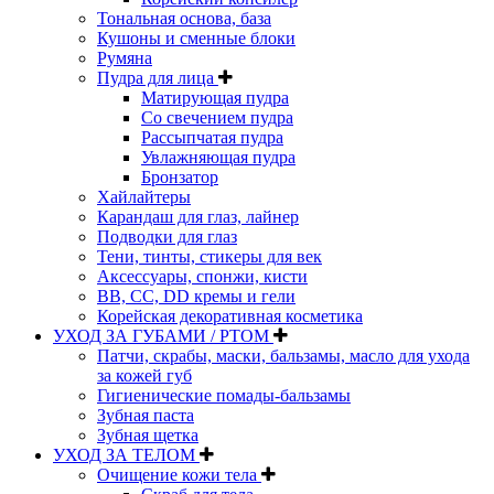
Тональная основа, база
Кушоны и сменные блоки
Румяна
Пудра для лица
Матирующая пудра
Со свечением пудра
Рассыпчатая пудра
Увлажняющая пудра
Бронзатор
Хайлайтеры
Карандаш для глаз, лайнер
Подводки для глаз
Тени, тинты, стикеры для век
Аксессуары, спонжи, кисти
BB, CC, DD кремы и гели
Корейская декоративная косметика
УХОД ЗА ГУБАМИ / РТОМ
Патчи, скрабы, маски, бальзамы, масло для ухода
за кожей губ
Гигиенические помады-бальзамы
Зубная паста
Зубная щетка
УХОД ЗА ТЕЛОМ
Очищение кожи тела