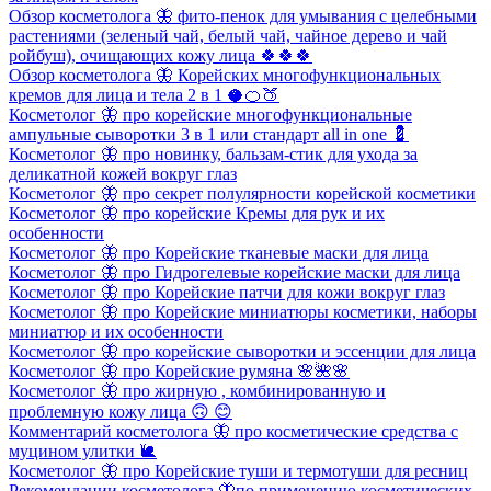
Обзор косметолога 🦋 фито-пенок для умывания с целебными
растениями (зеленый чай, белый чай, чайное дерево и чай
ройбуш), очищающих кожу лица 🍀🍀🍀
Обзор косметолога 🦋 Корейских многофункциональных
кремов для лица и тела 2 в 1 🥥🍊🍑
Косметолог 🦋 про корейские многофункциональные
ампульные сыворотки 3 в 1 или стандарт all in one 💈
Косметолог 🦋 про новинку, бальзам-стик для ухода за
деликатной кожей вокруг глаз
Косметолог 🦋 про секрет полулярности корейской косметики
Косметолог 🦋 про корейские Кремы для рук и их
особенности
Косметолог 🦋 про Корейские тканевые маски для лица
Косметолог 🦋 про Гидрогелевые корейские маски для лица
Косметолог 🦋 про Корейские патчи для кожи вокруг глаз
Косметолог 🦋 про Корейские миниатюры косметики, наборы
миниатюр и их особенности
Косметолог 🦋 про корейские сыворотки и эссенции для лица
Косметолог 🦋 про Корейские румяна 🌸🌺🌸
Косметолог 🦋 про жирную , комбинированную и
проблемную кожу лица 🙃 😊
Комментарий косметолога 🦋 про косметические средства с
муцином улитки 🐌
Косметолог 🦋 про Корейские туши и термотуши для ресниц
Рекомендации косметолога 🦋по применению косметических